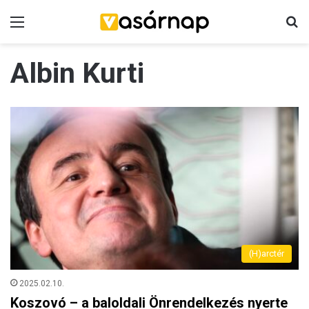
Menü
K
Albin Kurti
(H)arctér
2025.02.10.
Koszovó – a baloldali Önrendelkezés nyerte