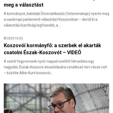
meg a választást
A kormányzó, baloldali Önrendelkezés (Vetevendosje) nyerte meg
a vasárnapi parlamenti választást Koszovóban – derült ki a
választási bizottság legfrissebb, a…
2023.10.02.
Koszovói kormányfő: a szerbek el akarták
csatolni Észak-Koszovót – VIDEÓ
A szerb fegyveresek nyolc nappal ezelőtti támadása egy
nagyobb, Észak-Koszovó elcsatolására vonatkozó terv része volt
– közölte Albin Kurti koszovói…