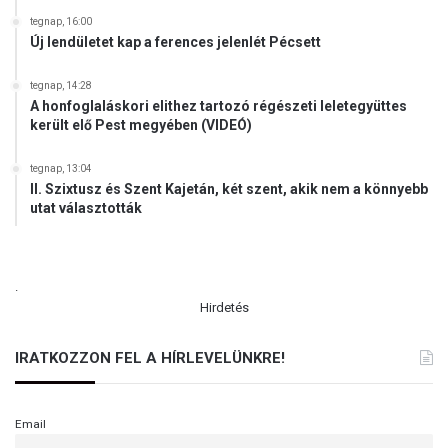
tegnap, 16:00
Új lendületet kap a ferences jelenlét Pécsett
tegnap, 14:28
A honfoglaláskori elithez tartozó régészeti leletegyüttes
került elő Pest megyében (VIDEÓ)
tegnap, 13:04
II. Szixtusz és Szent Kajetán, két szent, akik nem a könnyebb
utat választották
.
Hirdetés
IRATKOZZON FEL A HÍRLEVELÜNKRE!
Email