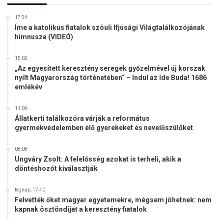
17:34
Íme a katolikus fiatalok szöuli Ifjúsági Világtalálkozójának
himnusza (VIDEÓ)
15:02
„Az egyesített keresztény seregek győzelmével új korszak
nyílt Magyarország történetében“ – Indul az Ide Buda! 1686
emlékév
11:06
Állatkerti találkozóra várják a református
gyermekvédelemben élő gyerekeket és nevelőszülőket
08:08
Ungváry Zsolt: A felelősség azokat is terheli, akik a
döntéshozót kiválasztják
tegnap, 17:40
Felvették őket magyar egyetemekre, mégsem jöhetnek: nem
kapnak ösztöndíjat a keresztény fiatalok