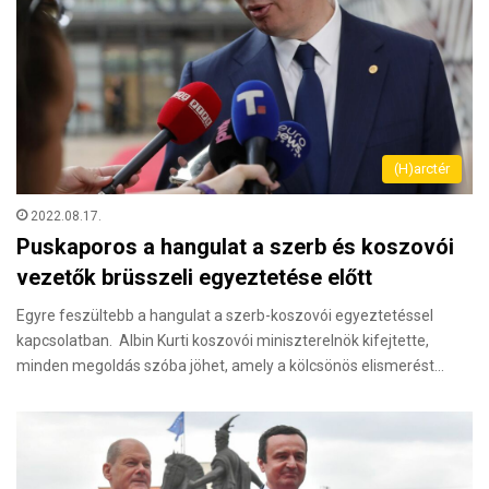
(H)arctér
2022.08.17.
Puskaporos a hangulat a szerb és koszovói
vezetők brüsszeli egyeztetése előtt
Egyre feszültebb a hangulat a szerb-koszovói egyeztetéssel
kapcsolatban. Albin Kurti koszovói miniszterelnök kifejtette,
minden megoldás szóba jöhet, amely a kölcsönös elismerést…