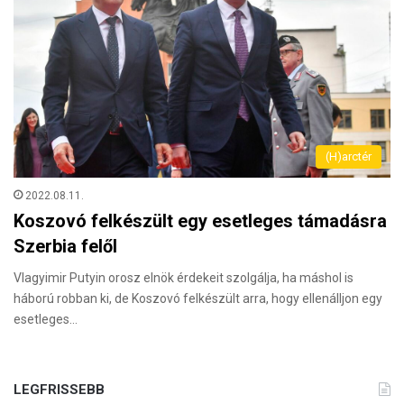
(H)arctér
2022.08.11.
Koszovó felkészült egy esetleges támadásra
Szerbia felől
Vlagyimir Putyin orosz elnök érdekeit szolgálja, ha máshol is
háború robban ki, de Koszovó felkészült arra, hogy ellenálljon egy
esetleges…
LEGFRISSEBB