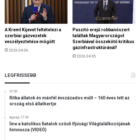
ó
v
o
d
a
A Kreml Kijevet feltételezi a
Puszító erejű robbanószert
b
szerbiai gázvezeték
találtak Magyarországot
e
veszélyeztetése mögött
Szerbiával összekötő kritikus
i
gázinfrastruktúránál!
2026.04.06.
n
2026.04.05.
d
í
t
LEGFRISSEBB
á
s
07:09
a
Ritka állatok és másfél évszázados múlt – 160 éves lett az
ország első állatkertje
tegnap, 17:34
Íme a katolikus fiatalok szöuli Ifjúsági Világtalálkozójának
himnusza (VIDEÓ)