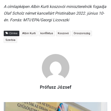
A címlapképen Albin Kurti koszovói miniszterelnök fogadja
Olaf Scholz német kancellárt Pristinában 2022. június 10-
én. Forrás: MTI/EPA/Georgi Licovszki
Címke
Albin Kurti
konfliktus
Koszovó
Oroszország
Szerbia
Prófusz József