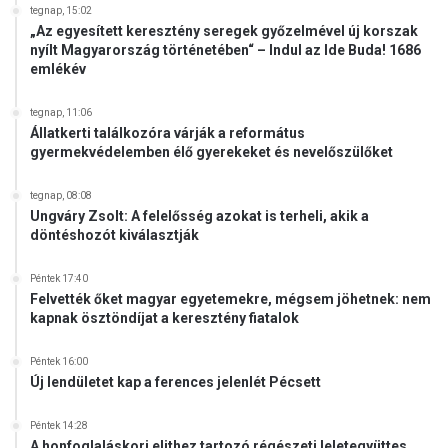
tegnap, 15:02
„Az egyesített keresztény seregek győzelmével új korszak
nyílt Magyarország történetében“ – Indul az Ide Buda! 1686
emlékév
tegnap, 11:06
Állatkerti találkozóra várják a református
gyermekvédelemben élő gyerekeket és nevelőszülőket
tegnap, 08:08
Ungváry Zsolt: A felelősség azokat is terheli, akik a
döntéshozót kiválasztják
Péntek 17:40
Felvették őket magyar egyetemekre, mégsem jöhetnek: nem
kapnak ösztöndíjat a keresztény fiatalok
Péntek 16:00
Új lendületet kap a ferences jelenlét Pécsett
Péntek 14:28
A honfoglaláskori elithez tartozó régészeti leletegyüttes