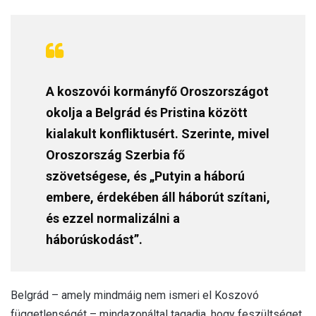
A koszovói kormányfő Oroszországot
okolja a Belgrád és Pristina között
kialakult konfliktusért. Szerinte, mivel
Oroszország Szerbia fő
szövetségese, és „Putyin a háború
embere, érdekében áll háborút szítani,
és ezzel normalizálni a
háborúskodást”.
Belgrád – amely mindmáig nem ismeri el Koszovó
függetlenségét – mindazonáltal tagadja, hogy feszültséget