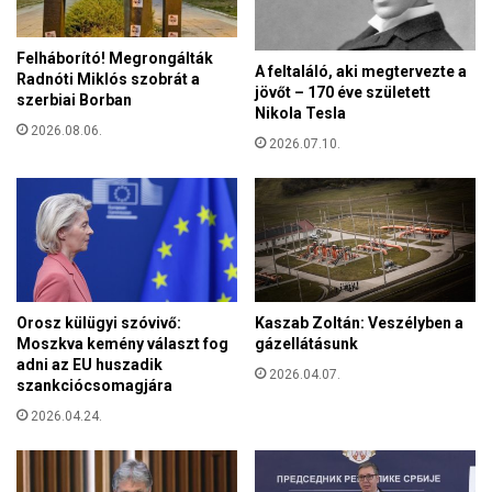
i
B
k
á
é
Felháborító! Megrongálták
n
p
A feltaláló, aki megtervezte a
Radnóti Miklós szobrát a
f
jövőt – 170 éve született
v
szerbiai Borban
f
Nikola Tesla
i
y
2026.08.06.
s
2026.07.10.
h
e
u
l
n
e
y
t
a
e
d
e
o
l
n
Orosz külügyi szóvivő:
Kaszab Zoltán: Veszélyben a
l
a
Moszkva kemény választ fog
gázellátásunk
á
m
adni az EU huszadik
t
2026.04.07.
a
szankciócsomagjára
á
g
s
2026.04.24.
y
á
a
r
r
a