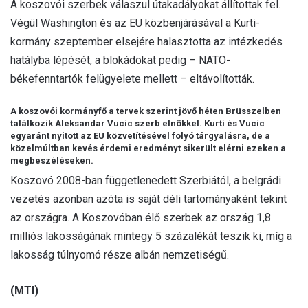
A koszovói szerbek válaszul útakadályokat állítottak fel.
Végül Washington és az EU közbenjárásával a Kurti-
kormány szeptember elsejére halasztotta az intézkedés
hatályba lépését, a blokádokat pedig – NATO-
békefenntartók felügyelete mellett – eltávolították.
A koszovói kormányfő a tervek szerint jövő héten Brüsszelben
találkozik Aleksandar Vucic szerb elnökkel. Kurti és Vucic
egyaránt nyitott az EU közvetítésével folyó tárgyalásra, de a
közelmúltban kevés érdemi eredményt sikerült elérni ezeken a
megbeszéléseken.
Koszovó 2008-ban függetlenedett Szerbiától, a belgrádi
vezetés azonban azóta is saját déli tartományaként tekint
az országra. A Koszovóban élő szerbek az ország 1,8
milliós lakosságának mintegy 5 százalékát teszik ki, míg a
lakosság túlnyomó része albán nemzetiségű.
(MTI)