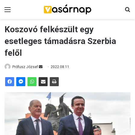
Menü
K
Koszovó felkészült egy
esetleges támadásra Szerbia
felől
Prófusz József
S
2022.08.11.
e
n
d
a
n
e
m
a
i