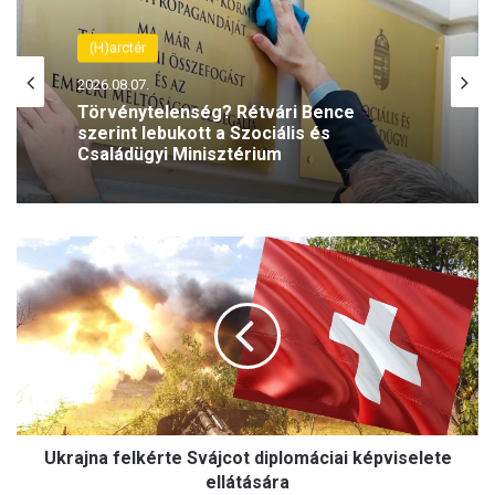
(H)arctér
2026.08.07.
Törvénytelenség? Rétvári Bence
szerint lebukott a Szociális és
Családügyi Minisztérium
U
k
r
a
j
n
a
f
e
Ukrajna felkérte Svájcot diplomáciai képviselete
l
k
ellátására