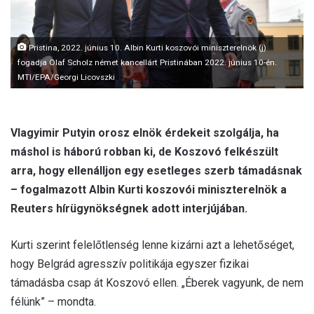
l
Pristina, 2022. június 10. Albin Kurti koszovói miniszterelnök (j)
fogadja Olaf Scholz német kancellárt Pristinában 2022. június 10-én.
MTI/EPA/Georgi Licovszki
Vlagyimir Putyin orosz elnök érdekeit szolgálja, ha
máshol is háború robban ki, de Koszovó felkészült
arra, hogy ellenálljon egy esetleges szerb támadásnak
– fogalmazott Albin Kurti koszovói miniszterelnök a
Reuters hírügynökségnek adott interjújában.
Kurti szerint felelőtlenség lenne kizárni azt a lehetőséget,
hogy Belgrád agresszív politikája egyszer fizikai
támadásba csap át Koszovó ellen. „Éberek vagyunk, de nem
félünk” – mondta.