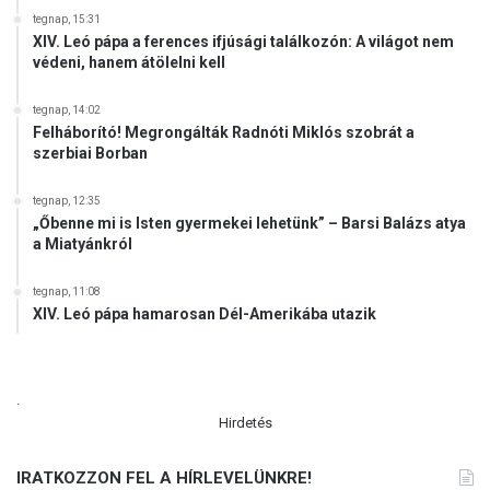
tegnap, 15:31
XIV. Leó pápa a ferences ifjúsági találkozón: A világot nem
védeni, hanem átölelni kell
tegnap, 14:02
Felháborító! Megrongálták Radnóti Miklós szobrát a
szerbiai Borban
tegnap, 12:35
„Őbenne mi is Isten gyermekei lehetünk” – Barsi Balázs atya
a Miatyánkról
tegnap, 11:08
XIV. Leó pápa hamarosan Dél-Amerikába utazik
.
Hirdetés
IRATKOZZON FEL A HÍRLEVELÜNKRE!