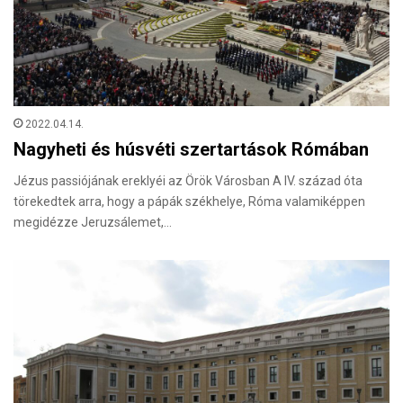
2022.04.14.
Nagyheti és húsvéti szertartások Rómában
Jézus passiójának ereklyéi az Örök Városban A IV. század óta
törekedtek arra, hogy a pápák székhelye, Róma valamiképpen
megidézze Jeruzsálemet,…