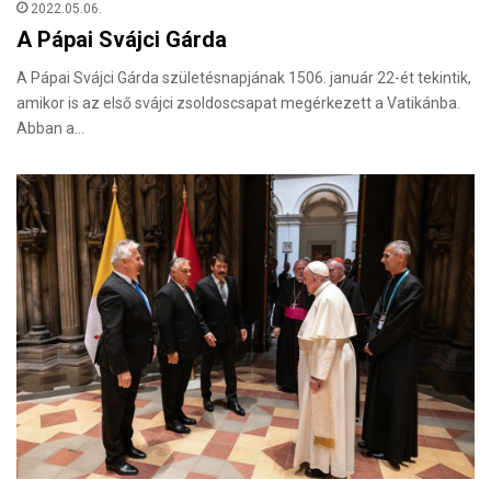
2022.05.06.
A Pápai Svájci Gárda
A Pápai Svájci Gárda születésnapjának 1506. január 22-ét tekintik,
amikor is az első svájci zsoldoscsapat megérkezett a Vatikánba.
Abban a…