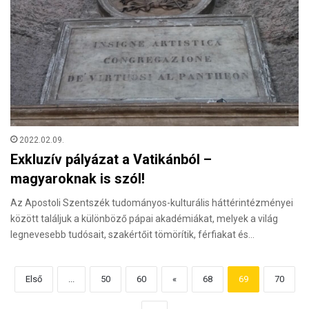
2022.02.09.
Exkluzív pályázat a Vatikánból –
magyaroknak is szól!
Az Apostoli Szentszék tudományos-kulturális háttérintézményei
között találjuk a különböző pápai akadémiákat, melyek a világ
legnevesebb tudósait, szakértőit tömörítik, férfiakat és…
Első
...
50
60
«
68
69
70