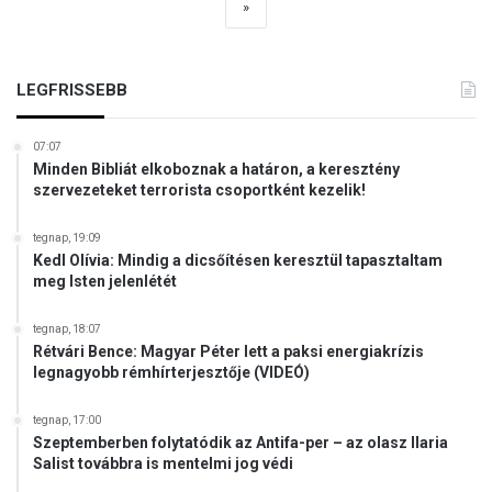
»
LEGFRISSEBB
07:07
Minden Bibliát elkoboznak a határon, a keresztény
szervezeteket terrorista csoportként kezelik!
tegnap, 19:09
Kedl Olívia: Mindig a dicsőítésen keresztül tapasztaltam
meg Isten jelenlétét
tegnap, 18:07
Rétvári Bence: Magyar Péter lett a paksi energiakrízis
legnagyobb rémhírterjesztője (VIDEÓ)
tegnap, 17:00
Szeptemberben folytatódik az Antifa-per – az olasz Ilaria
Salist továbbra is mentelmi jog védi