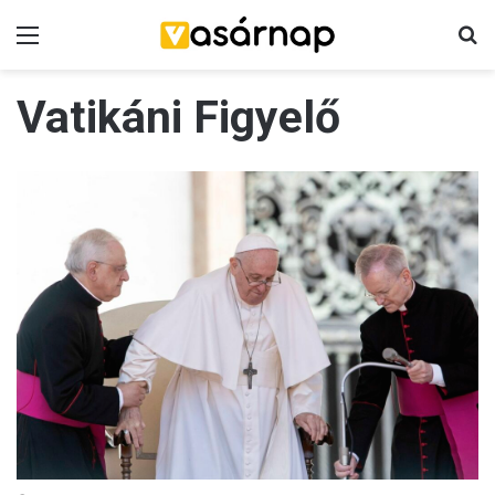
Menü
K
Vatikáni Figyelő