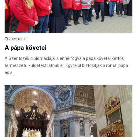
2022.03.13.
A pápa követei
A Szentszék diplomáciája, s ennélfogva a pápa követei kettős
természetű küldetést látnak el. Egyfelől biztosítják a római pápa
és a…