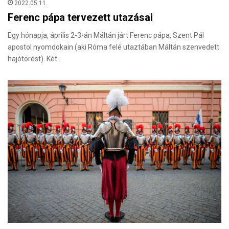
2022.05.11.
Ferenc pápa tervezett utazásai
Egy hónapja, április 2-3-án Máltán járt Ferenc pápa, Szent Pál
apostol nyomdokain (aki Róma felé utaztában Máltán szenvedett
hajótörést). Két…