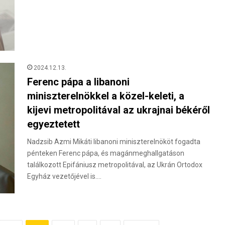
2024.12.13.
Ferenc pápa a libanoni
miniszterelnökkel a közel-keleti, a
kijevi metropolitával az ukrajnai békéről
egyeztetett
Nadzsib Azmi Mikáti libanoni miniszterelnököt fogadta
pénteken Ferenc pápa, és magánmeghallgatáson
találkozott Epifániusz metropolitával, az Ukrán Ortodox
Egyház vezetőjével is.…