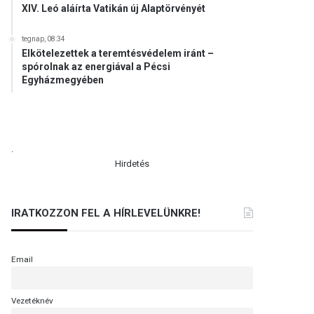
XIV. Leó aláírta Vatikán új Alaptörvényét
tegnap, 08:34
Elkötelezettek a teremtésvédelem iránt –
spórolnak az energiával a Pécsi
Egyházmegyében
.
Hirdetés
IRATKOZZON FEL A HÍRLEVELÜNKRE!
Email
Vezetéknév