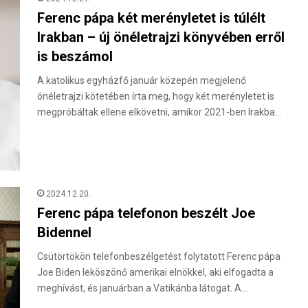
Ferenc pápa két merényletet is túlélt
Irakban – új önéletrajzi könyvében erről
is beszámol
A katolikus egyházfő január közepén megjelenő
önéletrajzi kötetében írta meg, hogy két merényletet is
megpróbáltak ellene elkövetni, amikor 2021-ben Irakba…
2024.12.20.
Ferenc pápa telefonon beszélt Joe
Bidennel
Csütörtökön telefonbeszélgetést folytatott Ferenc pápa
Joe Biden leköszönő amerikai elnökkel, aki elfogadta a
meghívást, és januárban a Vatikánba látogat. A…