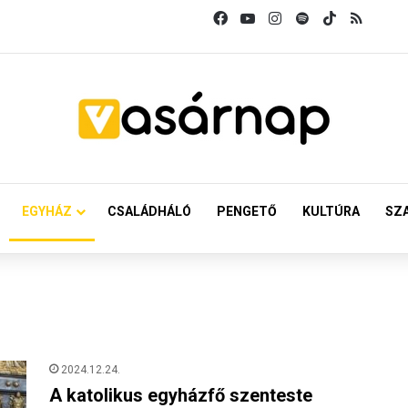
Facebook
YouTube
Instagram
Spotify
TikTok
RSS
EGYHÁZ
CSALÁDHÁLÓ
PENGETŐ
KULTÚRA
SZ
2024.12.24.
A katolikus egyházfő szenteste