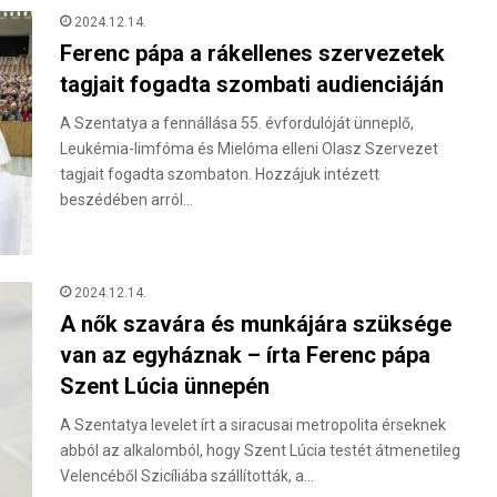
2024.12.14.
Ferenc pápa a rákellenes szervezetek
tagjait fogadta szombati audienciáján
A Szentatya a fennállása 55. évfordulóját ünneplő,
Leukémia-limfóma és Mielóma elleni Olasz Szervezet
tagjait fogadta szombaton. Hozzájuk intézett
beszédében arról…
2024.12.14.
A nők szavára és munkájára szüksége
van az egyháznak – írta Ferenc pápa
Szent Lúcia ünnepén
A Szentatya levelet írt a siracusai metropolita érseknek
abból az alkalomból, hogy Szent Lúcia testét átmenetileg
Velencéből Szicíliába szállították, a…