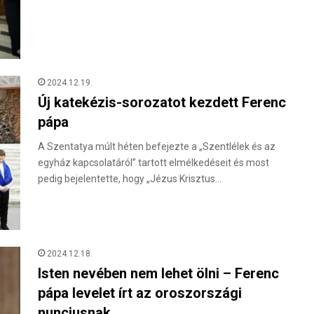
2024.12.19.
Új katekézis-sorozatot kezdett Ferenc
pápa
A Szentatya múlt héten befejezte a „Szentlélek és az
egyház kapcsolatáról” tartott elmélkedéseit és most
pedig bejelentette, hogy „Jézus Krisztus…
2024.12.18.
Isten nevében nem lehet ölni – Ferenc
pápa levelet írt az oroszországi
nunciusnak