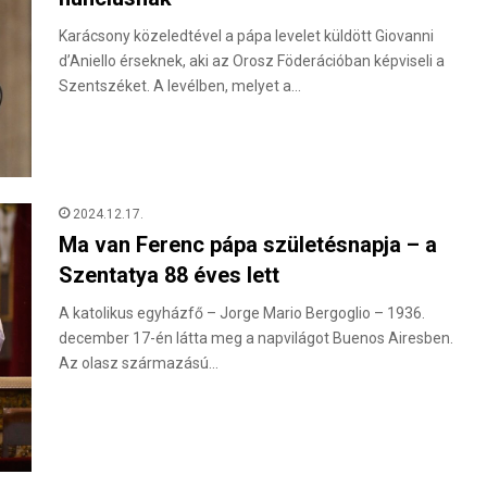
Karácsony közeledtével a pápa levelet küldött Giovanni
d’Aniello érseknek, aki az Orosz Föderációban képviseli a
Szentszéket. A levélben, melyet a…
2024.12.17.
Ma van Ferenc pápa születésnapja – a
Szentatya 88 éves lett
A katolikus egyházfő – Jorge Mario Bergoglio – 1936.
december 17-én látta meg a napvilágot Buenos Airesben.
Az olasz származású…