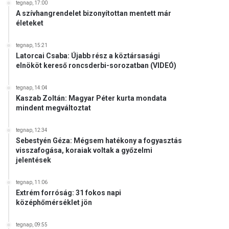
tegnap, 17:00
A szívhangrendelet bizonyítottan mentett már
életeket
tegnap, 15:21
Latorcai Csaba: Újabb rész a köztársasági
elnököt kereső roncsderbi-sorozatban (VIDEÓ)
tegnap, 14:04
Kaszab Zoltán: Magyar Péter kurta mondata
mindent megváltoztat
tegnap, 12:34
Sebestyén Géza: Mégsem hatékony a fogyasztás
visszafogása, koraiak voltak a győzelmi
jelentések
tegnap, 11:06
Extrém forróság: 31 fokos napi
középhőmérséklet jön
tegnap, 09:55