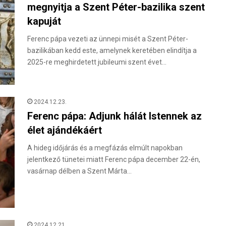
megnyitja a Szent Péter-bazilika szent
kapuját
Ferenc pápa vezeti az ünnepi misét a Szent Péter-
bazilikában kedd este, amelynek keretében elindítja a
2025-re meghirdetett jubileumi szent évet…
2024.12.23.
Ferenc pápa: Adjunk hálát Istennek az
élet ajándékáért
A hideg időjárás és a megfázás elmúlt napokban
jelentkező tünetei miatt Ferenc pápa december 22-én,
vasárnap délben a Szent Márta…
2024.12.21.