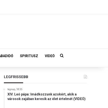
Keresés:
ABADIDŐ
SPIRITUSZ
VIDEÓ
LEGFRISSEBB
tegnap, 18:35
XIV. Leó pápa: Imádkozzunk azokért, akik a
városok zajában keresik az élet értelmét (VIDEÓ)