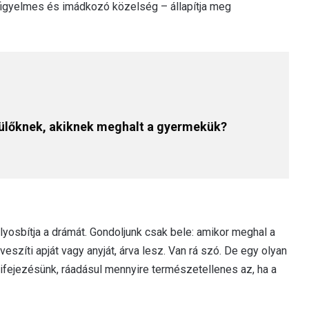
 figyelmes és imádkozó közelség – állapítja meg
ülőknek, akiknek meghalt a gyermekük?
lyosbítja a drámát. Gondoljunk csak bele: amikor meghal a
szíti apját vagy anyját, árva lesz. Van rá szó. De egy olyan
 kifejezésünk, ráadásul mennyire természetellenes az, ha a