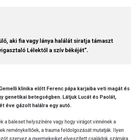
, aki fia vagy lánya halálát siratja támaszt
igasztaló Lélektől a szív békéjét”.
Gemelli klinika előtt Ferenc pápa karjaiba veti magát és
y genetikai betegségben. Látjuk Lucát és Paolát,
ét éve gázolt halálra egy autó.
k a baleset helyszínére vagy hogy virágot vinnének a
lyek reménykeltőek, a trauma feldolgozását mutatják. Ilyen
kozót szervez a gyermekeiket elveszített családok számára.