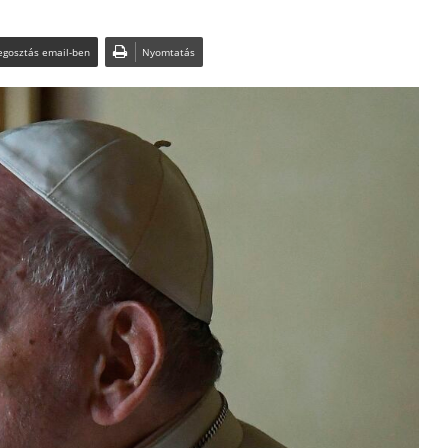
gosztás email-ben
Nyomtatás