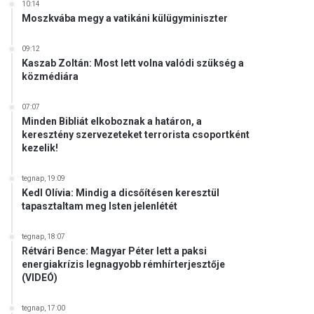
10:14
Moszkvába megy a vatikáni külügyminiszter
09:12
Kaszab Zoltán: Most lett volna valódi szükség a
közmédiára
07:07
Minden Bibliát elkoboznak a határon, a
keresztény szervezeteket terrorista csoportként
kezelik!
tegnap, 19:09
Kedl Olívia: Mindig a dicsőítésen keresztül
tapasztaltam meg Isten jelenlétét
tegnap, 18:07
Rétvári Bence: Magyar Péter lett a paksi
energiakrízis legnagyobb rémhírterjesztője
(VIDEÓ)
tegnap, 17:00