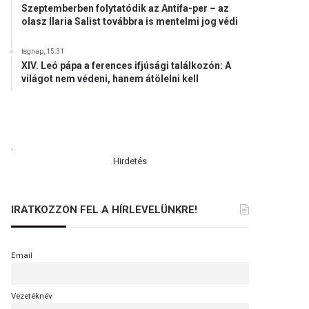
Szeptemberben folytatódik az Antifa-per – az
olasz Ilaria Salist továbbra is mentelmi jog védi
tegnap, 15:31
XIV. Leó pápa a ferences ifjúsági találkozón: A
világot nem védeni, hanem átölelni kell
.
Hirdetés
IRATKOZZON FEL A HÍRLEVELÜNKRE!
Email
Vezetéknév