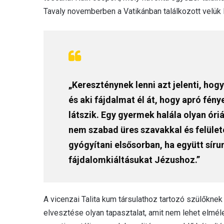
Tavaly novemberben a Vatikánban találkozott velük 
„Kereszténynek lenni azt jelenti, ho
és aki fájdalmat él át, hogy apró fén
látszik. Egy gyermek halála olyan óri
nem szabad üres szavakkal és felülete
gyógyítani elsősorban, ha együtt sírun
fájdalomkiáltásukat Jézushoz.”
A vicenzai Talita kum társulathoz tartozó szülőkne
elvesztése olyan tapasztalat, amit nem lehet elméle