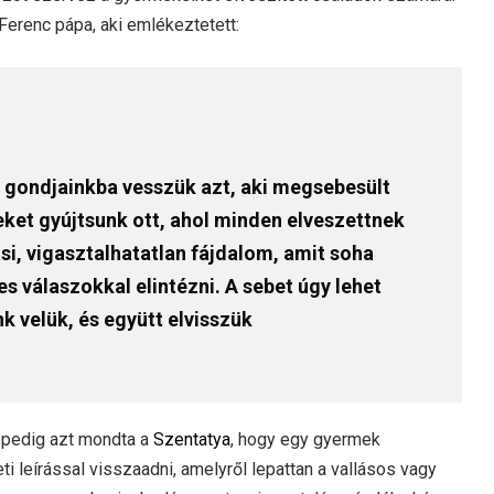
Ferenc pápa, aki emlékeztetett:
gy gondjainkba vesszük azt, aki megsebesült
yeket gyújtsunk ott, ahol minden elveszettnek
ási, vigasztalhatatlan fájdalom, amit soha
s válaszokkal elintézni. A sebet úgy lehet
k velük, és együtt elvisszük
k pedig azt mondta a
Szentatya
, hogy egy gyermek
ti leírással visszaadni, amelyről lepattan a vallásos vagy