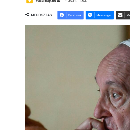
Send
Vasárnap.hu
2024.11.02.
an
email
MEGOSZTÁS:
Facebook
Messenger
Me