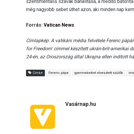
szentimentális szavak banalitása, a meddő bátorítá
még nagyobb sebet üthet azon, aki minden nap kemén
Forrás:
Vatican News
Címlapkép: A vatikáni média felvétele Ferenc pápáró
for Freedom’ címmel készített ukrán-brit-amerikai
24-én, az Oroszország által Ukrajna ellen indított
Címke
Ferenc pápa
gyermekeiket elvesztett szülők
im
Vasárnap.hu