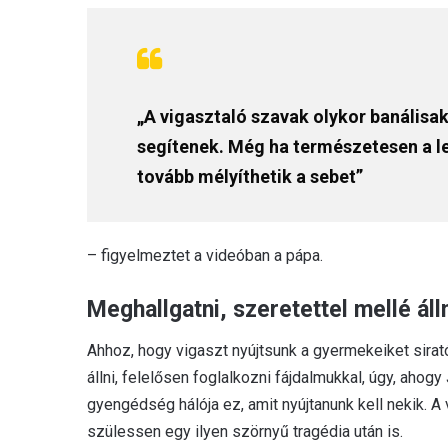
„A vigasztaló szavak olykor banálisa
segítenek. Még ha természetesen a l
tovább mélyíthetik a sebet”
– figyelmeztet a videóban a pápa.
Meghallgatni, szeretettel mellé áll
Ahhoz, hogy vigaszt nyújtsunk a gyermekeiket sirató
állni, felelősen foglalkozni fájdalmukkal, úgy, aho
gyengédség hálója ez, amit nyújtanunk kell nekik. A
szülessen egy ilyen szörnyű tragédia után is.