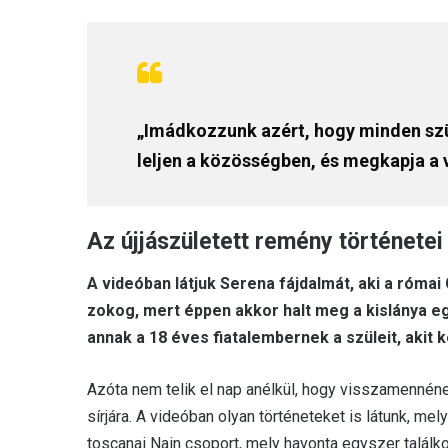
„Imádkozzunk azért, hogy minden szülő
leljen a közösségben, és megkapja a v
Az újjászületett remény történetei
A videóban látjuk Serena fájdalmát, aki a római 
zokog, mert éppen akkor halt meg a kislánya eg
annak a 18 éves fiatalembernek a szüleit, akit k
Azóta nem telik el nap anélkül, hogy visszamennéne
sírjára. A videóban olyan történeteket is látunk, me
toscanai Nain csoport, mely havonta egyszer talál