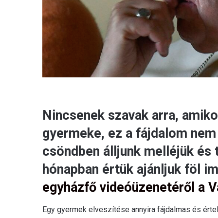
Nincsenek szavak arra, amiko
gyermeke, ez a fájdalom nem
csöndben álljunk melléjük é
hónapban értük ajánljuk föl i
egyházfő videóüzenetéről a 
Egy gyermek elveszítése annyira fájdalmas és érte