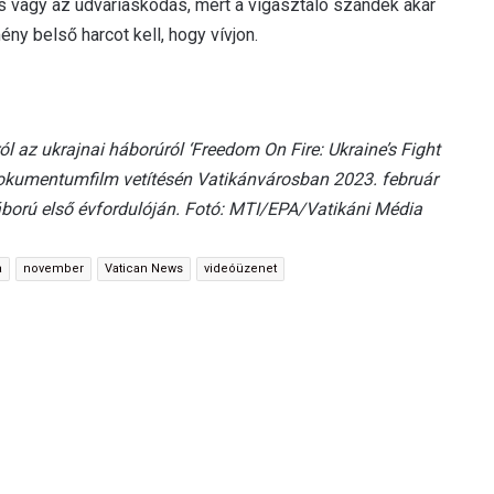
s vagy az udvariaskodás, mert a vigasztaló szándék akár
y belső harcot kell, hogy vívjon.
l az ukrajnai háborúról ‘Freedom On Fire: Ukraine’s Fight
 dokumentumfilm vetítésén Vatikánvárosban 2023. február
 háború első évfordulóján. Fotó: MTI/EPA/Vatikáni Média
a
november
Vatican News
videóüzenet