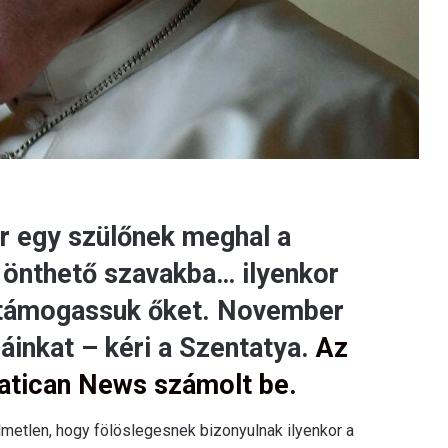
r egy szülőnek meghal a
 önthető szavakba… ilyenkor
s támogassuk őket. November
máinkat – kéri a Szentatya.
Az
Vatican News számolt be.
lmetlen, hogy fölöslegesnek bizonyulnak ilyenkor a