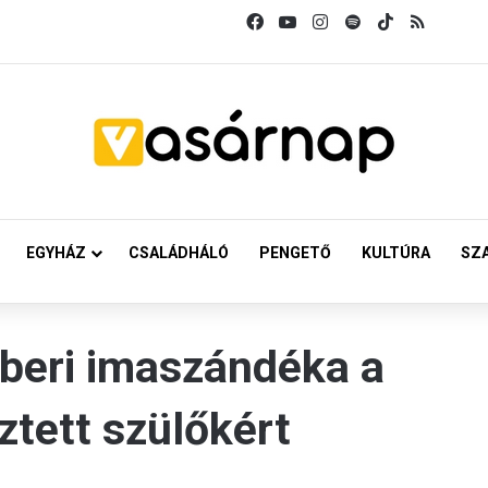
Facebook
YouTube
Instagram
Spotify
TikTok
RSS
EGYHÁZ
CSALÁDHÁLÓ
PENGETŐ
KULTÚRA
SZ
beri imaszándéka a
ztett szülőkért