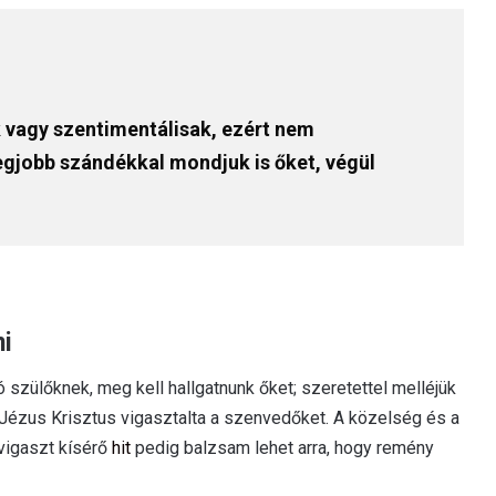
k vagy szentimentálisak, ezért nem
egjobb szándékkal mondjuk is őket, végül
ni
 szülőknek, meg kell hallgatnunk őket; szeretettel melléjük
gy Jézus Krisztus vigasztalta a szenvedőket. A közelség és a
 vigaszt kísérő
hit
pedig balzsam lehet arra, hogy remény