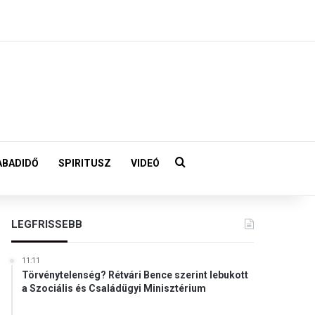
Keresés:
ABADIDŐ
SPIRITUSZ
VIDEÓ
LEGFRISSEBB
11:11
Törvénytelenség? Rétvári Bence szerint lebukott
a Szociális és Családügyi Minisztérium