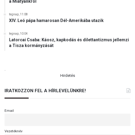
a Miatyánkról
tegnap, 11:08
XIV. Leó pápa hamarosan Dél-Amerikába utazik
tegnap, 10:04
Latorcai Csaba: Káosz, kapkodás és dilettantizmus jellemzi
a Tisza kormányzását
.
Hirdetés
IRATKOZZON FEL A HÍRLEVELÜNKRE!
Email
Vezetéknév