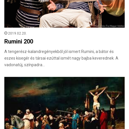
2019.02.20.
Rumini 200
A tengerész-kalandregényekből jól ismert Rumini, a bátor és
eszes kisegér és társai ezúttal ismét nagy bajba keverednek. A
vadonatúj, színpadra…