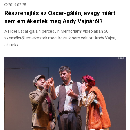
2019.02.25.
Részrehajlás az Oscar-gálán, avagy miért
nem emlékeztek meg Andy Vajnáról?
Az idei Oscar-gála 4 perces „In Memoriam” videójában 50
személyről emlékeztek meg, köztük nem volt ott Andy Vajna,
akinek a…