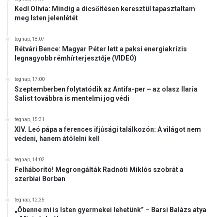
Kedl Olívia: Mindig a dicsőítésen keresztül tapasztaltam
meg Isten jelenlétét
tegnap, 18:07
Rétvári Bence: Magyar Péter lett a paksi energiakrízis
legnagyobb rémhírterjesztője (VIDEÓ)
tegnap, 17:00
Szeptemberben folytatódik az Antifa-per – az olasz Ilaria
Salist továbbra is mentelmi jog védi
tegnap, 15:31
XIV. Leó pápa a ferences ifjúsági találkozón: A világot nem
védeni, hanem átölelni kell
tegnap, 14:02
Felháborító! Megrongálták Radnóti Miklós szobrát a
szerbiai Borban
tegnap, 12:35
„Őbenne mi is Isten gyermekei lehetünk” – Barsi Balázs atya