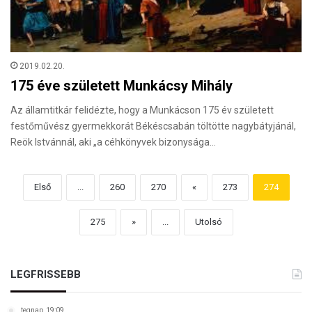
2019.02.20.
175 éve született Munkácsy Mihály
Az államtitkár felidézte, hogy a Munkácson 175 év született
festőművész gyermekkorát Békéscsabán töltötte nagybátyjánál,
Reök Istvánnál, aki „a céhkönyvek bizonysága…
Első
...
260
270
«
273
274
275
»
...
Utolsó
LEGFRISSEBB
tegnap, 19:09