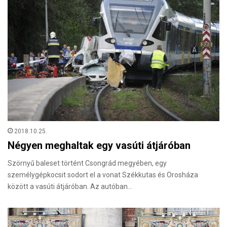
2018.10.25.
Négyen meghaltak egy vasúti átjáróban
Szörnyű baleset történt Csongrád megyében, egy
személygépkocsit sodort el a vonat Székkutas és Orosháza
között a vasúti átjáróban. Az autóban…