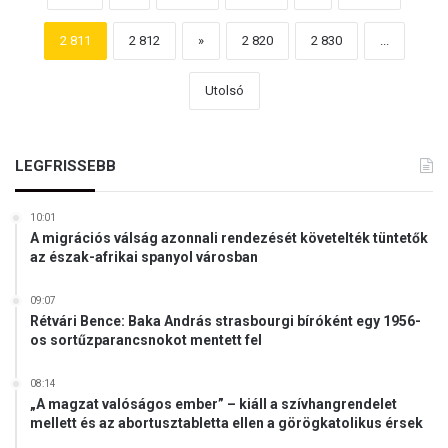
2 811
2 812
»
2 820
2 830
...
Utolsó
LEGFRISSEBB
10:01
A migrációs válság azonnali rendezését követelték tüntetők
az észak-afrikai spanyol városban
09:07
Rétvári Bence: Baka András strasbourgi bíróként egy 1956-
os sortűzparancsnokot mentett fel
08:14
„A magzat valóságos ember” – kiáll a szívhangrendelet
mellett és az abortusztabletta ellen a görögkatolikus érsek