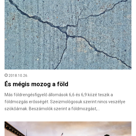
2018.10.26.
És mégis mozog a föld
Más földrengésfigyelő állomások 6,6 és 6,9 közé teszik a
földmozgás erősségét. Szeizmológosuk szerint nincs veszélye
szökőárnak. Beszámolók szerint a földmozgást,…