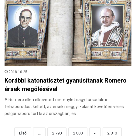
2018.10.25.
Korábbi katonatisztet gyanúsítanak Romero
érsek megölésével
A Romero ellen elkövetett merénylet nagy társadalmi
felháborodást keltett, az érsek meggyilkolását követően véres
polgárháború tört ki az országban, és…
Első
...
2 790
2 800
«
2 810