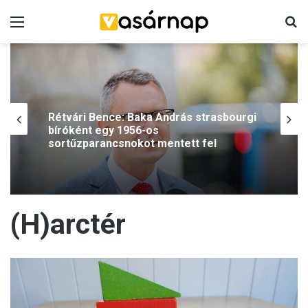
Menü
K
Rétvári Bence: Baka András strasbourgi
bíróként egy 1956-os
sortűzparancsnokot mentett fel
„A magzat valóságos ember” – kiáll a
(H)arctér
szívhangrendelet mellett és az
abortusztabletta ellen a görögkatolikus
érsek