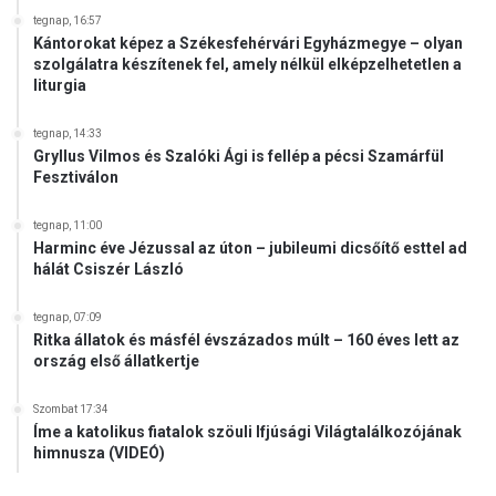
tegnap, 16:57
Kántorokat képez a Székesfehérvári Egyházmegye – olyan
szolgálatra készítenek fel, amely nélkül elképzelhetetlen a
liturgia
tegnap, 14:33
Gryllus Vilmos és Szalóki Ági is fellép a pécsi Szamárfül
Fesztiválon
tegnap, 11:00
Harminc éve Jézussal az úton – jubileumi dicsőítő esttel ad
hálát Csiszér László
tegnap, 07:09
Ritka állatok és másfél évszázados múlt – 160 éves lett az
ország első állatkertje
Szombat 17:34
Íme a katolikus fiatalok szöuli Ifjúsági Világtalálkozójának
himnusza (VIDEÓ)