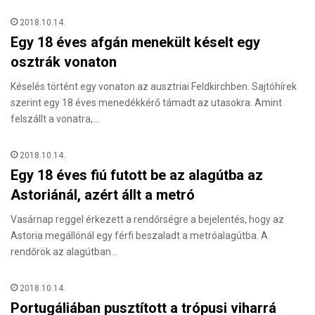
2018.10.14.
Egy 18 éves afgán menekült késelt egy
osztrák vonaton
Késelés történt egy vonaton az ausztriai Feldkirchben. Sajtóhírek
szerint egy 18 éves menedékkérő támadt az utasokra. Amint
felszállt a vonatra,…
2018.10.14.
Egy 18 éves fiú futott be az alagútba az
Astoriánál, azért állt a metró
Vasárnap reggel érkezett a rendőrségre a bejelentés, hogy az
Astoria megállónál egy férfi beszaladt a metróalagútba. A
rendőrök az alagútban…
2018.10.14.
Portugáliában pusztított a trópusi viharrá