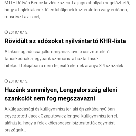
MTI – Rétvári Bence közlése szerint a jogszabállyal megelőzhető,
hogy a hajléktalanok télen kihűljenek közterületen vagy erdőben,
másrészt az is cél,…
2018.10.15.
Rövidült az adósokat nyilvántartó KHR-lista
A lakosság adósságállományának javuló összetételéről
tanúskodnak a jegybank számai is: a háztartások
hitelportfóliójában a nem teljesítő elemek aránya 8,4 százalék…
2018.10.15.
Hazánk semmilyen, Lengyelország elleni
szankciót nem fog megszavazni
A külgazdasági és külügyminiszter, aki éjszakába nyúlóan
egyeztetett Jacek Czaputowicz lengyel külügyminiszterrel,
aláhúzta, hogy a felek kölcsönösen biztosították egymást
országaik…