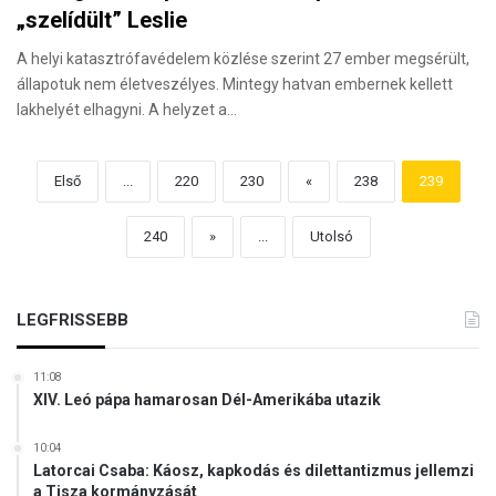
„szelídült” Leslie
A helyi katasztrófavédelem közlése szerint 27 ember megsérült,
állapotuk nem életveszélyes. Mintegy hatvan embernek kellett
lakhelyét elhagyni. A helyzet a…
Első
...
220
230
«
238
239
240
»
...
Utolsó
LEGFRISSEBB
11:08
XIV. Leó pápa hamarosan Dél-Amerikába utazik
10:04
Latorcai Csaba: Káosz, kapkodás és dilettantizmus jellemzi
a Tisza kormányzását