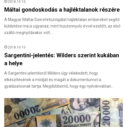
2018.10.15.
Máltai gondoskodás a hajléktalanok részére
A Magyar Máltai Szeretetszolgálat hajléktalan embereket segítő
küldetése ma is ugyanaz, mint huszonnyolc évvel ezelőtt, az első
szálló megnyitásakor volt:…
2018.10.15.
Sargentini-jelentés: Wilders szerint kukában
a helye
A Sargentini-jelentésről Wilders úgy vélekedett, hogy
elkészítésének a módját és magát a dokumentumot is
gyalázatosnak tartja. Megdöbbentő, hogy egy nyilvánvalóan…