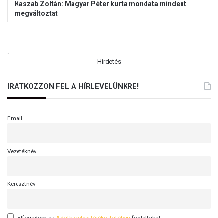
Kaszab Zoltán: Magyar Péter kurta mondata mindent
megváltoztat
.
Hirdetés
IRATKOZZON FEL A HÍRLEVELÜNKRE!
Email
Vezetéknév
Keresztnév
Elfogadom az
Adatkezelési tájékoztatóban
foglaltakat.