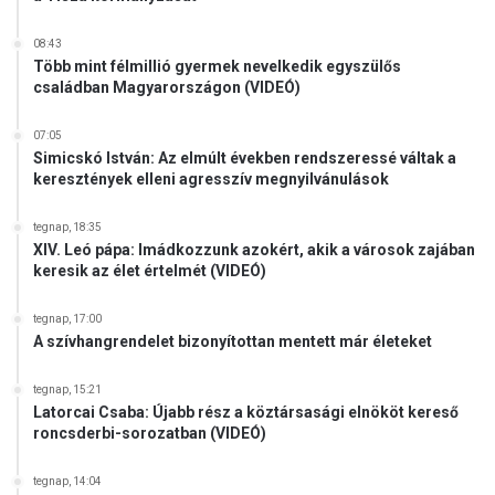
08:43
Több mint félmillió gyermek nevelkedik egyszülős
családban Magyarországon (VIDEÓ)
07:05
Simicskó István: Az elmúlt években rendszeressé váltak a
keresztények elleni agresszív megnyilvánulások
tegnap, 18:35
XIV. Leó pápa: Imádkozzunk azokért, akik a városok zajában
keresik az élet értelmét (VIDEÓ)
tegnap, 17:00
A szívhangrendelet bizonyítottan mentett már életeket
tegnap, 15:21
Latorcai Csaba: Újabb rész a köztársasági elnököt kereső
roncsderbi-sorozatban (VIDEÓ)
tegnap, 14:04