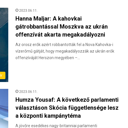
2023.06.11.
Hanna Maljar: A kahovkai
gátrobbantással Moszkva az ukrán
offenzívát akarta megakadályozni
Az orosz erők azért robbantották fel a Nova Kahovka-i
vízerőmű gátját, hogy megakadályozzák az ukrán erők
offenzíváját Herszon megyében –…
ér
2023.06.11.
Humza Yousaf: A következő parlamenti
választáson Skócia függetlensége lesz
a központi kampánytéma
A jövőre esedékes nagy-britanniai parlamenti