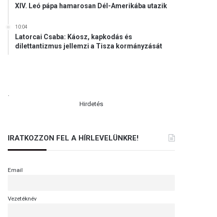
XIV. Leó pápa hamarosan Dél-Amerikába utazik
10:04
Latorcai Csaba: Káosz, kapkodás és
dilettantizmus jellemzi a Tisza kormányzását
.
Hirdetés
IRATKOZZON FEL A HÍRLEVELÜNKRE!
Email
Vezetéknév