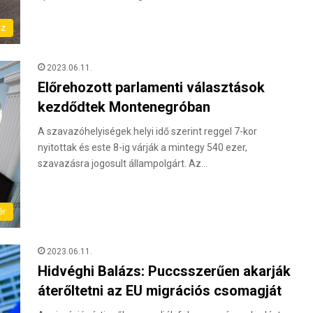
sz
2023.06.11.
Előrehozott parlamenti választások
kezdődtek Montenegróban
A szavazóhelyiségek helyi idő szerint reggel 7-kor
nyitottak és este 8-ig várják a mintegy 540 ezer,
szavazásra jogosult állampolgárt. Az…
ér
2023.06.11.
Hidvéghi Balázs: Puccsszerűen akarják
áterőltetni az EU migrációs csomagját