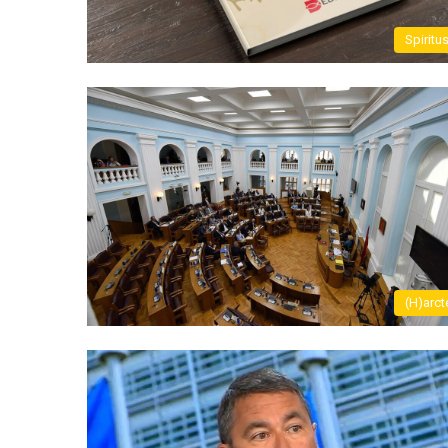
Spiritu
(H)arct