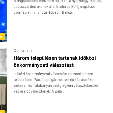
A migrációpárti erők nem adják fel a nyomásgyakorlást,
puccsszerűen akarják áterőltetni az EU új migrációs
csomagját – mondta Hidvéghi Balázs…
ér
2023.06.11.
Három településen tartanak időközi
önkormányzati választást
Időközi önkormányzati választást tartanak három
településen. Pacsán polgármestert és képviselőket,
Békésen és Tatabányán pedig egyéni választókerületi
képviselőt választanak. A Zala…