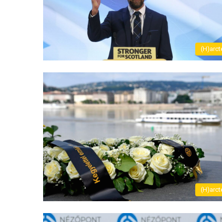
(H)arct
(H)arct