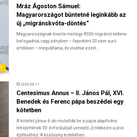
Mráz Ágoston Sámuel:
Magyarországot büntetné leginkább az
új „migránskvóta-döntés”
Magyarországnak évente mintegy 8500 migránst kellene
befogadnia, vagy pénzben – fejenként 20 ezer euró
értékben – megváltania, és viselnie ezzel…
ér
2023.06.11.
Centesimus Annus – II. János Pál, XVI.
Benedek és Ferenc pápa beszédei egy
kötetben
A kötetet június 6-án mutatták be a pápai alapítvány
létrejöttének 30. évfordulóját ünneplő „Emlékezni a jövő
építéséhez: A közösség érdekében…