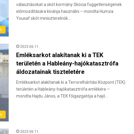
választásokat a skót kormány Skócia függetlenségének
előmozdítására kívánja használni – mondta Humza
Yousaf skót miniszterelnök.…
ér
2023.06.11.
Emléksarkot alakítanak ki a TEK
területén a Hableány-hajókatasztrófa
áldozatainak tiszteletére
Emléksarkot alakítanak ki a Terrorelhárítási Központ (TEK)
területén a Hableány-hajókatasztrófa emlékére –
mondta Hajdu János, a TEK főigazgatója a hajó…
ér
2023.06.11.