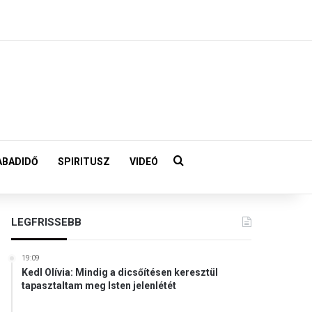
Keresés:
ABADIDŐ
SPIRITUSZ
VIDEÓ
LEGFRISSEBB
19:09
Kedl Olívia: Mindig a dicsőítésen keresztül
tapasztaltam meg Isten jelenlétét