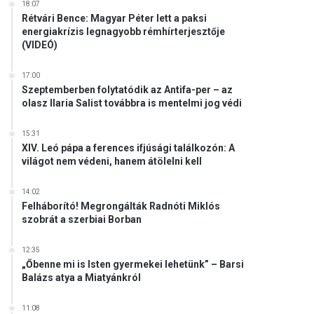
18:07
Rétvári Bence: Magyar Péter lett a paksi
energiakrízis legnagyobb rémhírterjesztője
(VIDEÓ)
17:00
Szeptemberben folytatódik az Antifa-per – az
olasz Ilaria Salist továbbra is mentelmi jog védi
15:31
XIV. Leó pápa a ferences ifjúsági találkozón: A
világot nem védeni, hanem átölelni kell
14:02
Felháborító! Megrongálták Radnóti Miklós
szobrát a szerbiai Borban
12:35
„Őbenne mi is Isten gyermekei lehetünk” – Barsi
Balázs atya a Miatyánkról
11:08