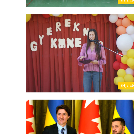
(H)arct
(H)arct