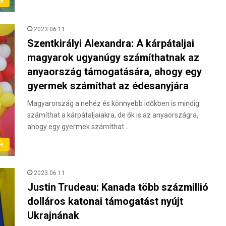
ér
2023.06.11.
Szentkirályi Alexandra: A kárpátaljai
magyarok ugyanúgy számíthatnak az
anyaország támogatására, ahogy egy
gyermek számíthat az édesanyjára
Magyarország a nehéz és könnyebb időkben is mindig
számíthat a kárpátaljaiakra, de ők is az anyaországra,
ahogy egy gyermek számíthat…
ér
2023.06.11.
Justin Trudeau: Kanada több százmillió
dolláros katonai támogatást nyújt
Ukrajnának