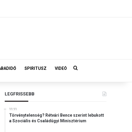
Keresés:
ABADIDŐ
SPIRITUSZ
VIDEÓ
LEGFRISSEBB
11:11
Törvénytelenség? Rétvári Bence szerint lebukott
a Szociális és Családügyi Minisztérium