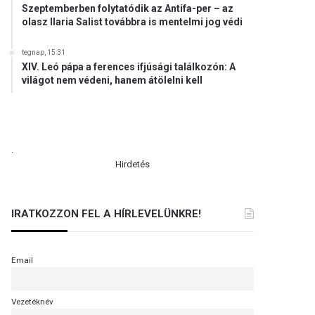
Szeptemberben folytatódik az Antifa-per – az
olasz Ilaria Salist továbbra is mentelmi jog védi
tegnap, 15:31
XIV. Leó pápa a ferences ifjúsági találkozón: A
világot nem védeni, hanem átölelni kell
.
Hirdetés
IRATKOZZON FEL A HÍRLEVELÜNKRE!
Email
Vezetéknév