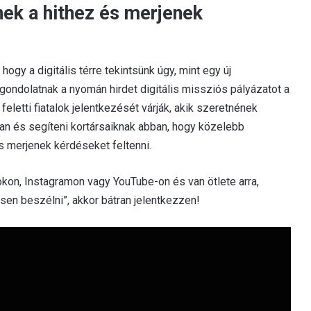
nek a hithez és merjenek
hogy a digitális térre tekintsünk úgy, mint egy új
a gondolatnak a nyomán hirdet digitális missziós pályázatot a
eletti fiatalok jelentkezését várják, akik szeretnének
an és segíteni kortársaiknak abban, hogy közelebb
s merjenek kérdéseket feltenni.
Tokon, Instagramon vagy YouTube-on és van ötlete arra,
lesen beszélni”, akkor bátran jelentkezzen!