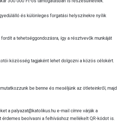
akár 300 000 Ft-os támogatásban is részesülhetnek.
yedülálló és különleges forgatási helyszínekre nyílik
 fordít a tehetséggondozásra, így a résztvevők munkáját
otói közösség tagjaként lehet dolgozni a közös célokért.
mutatkozzunk be benne és meséljünk az ötleteinkről, majd
ket a palyazat@katolikus.hu e-mail címre várják a
t érdemes beolvasni a felhíváshoz mellékelt QR-kódot is.