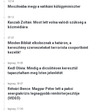
10:14
Moszkvába megy a vatikáni külügyminiszter
09:12
Kaszab Zoltán: Most lett volna valódi szükség a
közmédiára
07:07
Minden Bibliát elkoboznak a határon, a
keresztény szervezeteket terrorista csoportként
kezelik!
tegnap, 19:09
Kedl Olívia: Mindig a dicsőítésen keresztül
tapasztaltam meg Isten jelenlétét
tegnap, 18:07
Rétvári Bence: Magyar Péter lett a paksi
energiakrízis legnagyobb rémhírterjesztője
(VIDEÓ)
tegnap, 17:00