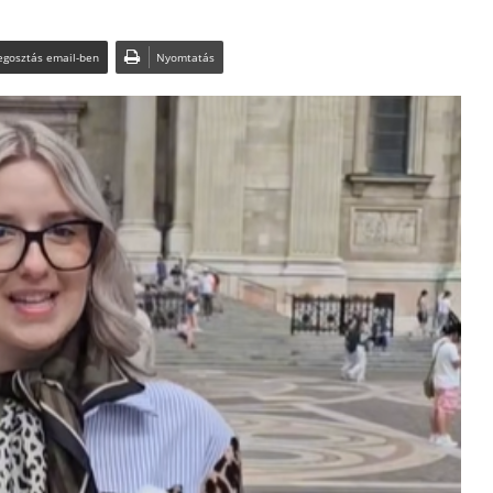
gosztás email-ben
Nyomtatás