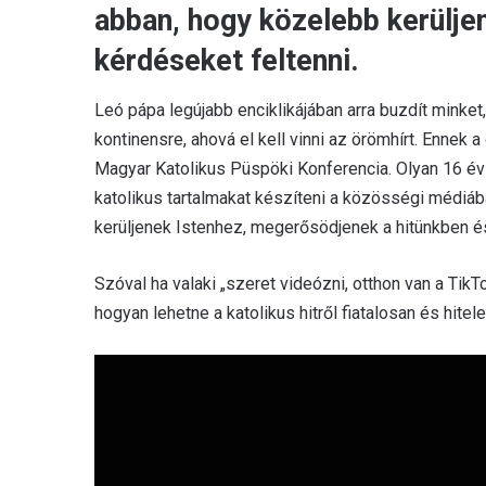
abban, hogy közelebb kerülje
kérdéseket feltenni.
Leó pápa legújabb enciklikájában arra buzdít minket, 
kontinensre, ahová el kell vinni az örömhírt. Ennek 
Magyar Katolikus Püspöki Konferencia. Olyan 16 év f
katolikus tartalmakat készíteni a közösségi médiáb
kerüljenek Istenhez, megerősödjenek a hitünkben é
Szóval ha valaki „szeret videózni, otthon van a Tik
hogyan lehetne a katolikus hitről fiatalosan és hite