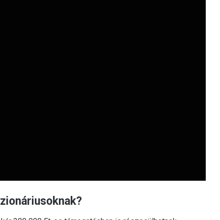
sszionáriusoknak?