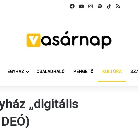
Facebook
YouTube
Instagram
Spotify
TikTok
RSS
EGYHÁZ
CSALÁDHÁLÓ
PENGETŐ
KULTÚRA
SZ
yház „digitális
VIDEÓ)