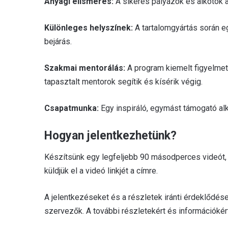
Anyagi elismerés:
A sikeres pályázók és alkotók 
Különleges helyszínek:
A tartalomgyártás során eg
bejárás.
Szakmai mentorálás:
A program kiemelt figyelmet
tapasztalt mentorok segítik és kísérik végig.
Csapatmunka:
Egy inspiráló, egymást támogató alk
Hogyan jelentkezhetünk?
Készítsünk egy legfeljebb 90 másodperces videót, 
küldjük el a videó linkjét a címre.
A jelentkezéseket és a részletek iránti érdeklődése
szervezők. A további részletekért és információkér