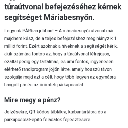
túraútvonal befejezéséhez kérnek
segítséget Máriabesnyőn.
Legyünk PÁRban jobban! – A máriabesnyői útvonal már
majdnem kész, de a teljes befejezéshez még hiányzik 1
millió forint. Ezért azoknak a híveknek a segítségét kérik,
akik számára fontos az, hogy a túraútvonal létrejöjjön,
ezáltal pedig egy tartalmas, és ami fontos, ingyenesen
elérhető randiprogram jöjjön létre, amely hosszú távon
szolgálja majd azt a célt, hogy több legyen az egymásra
hangolt pár és az örömteli párkapcsolat.
Mire megy a pénz?
Jelzésekre, QR-kódos táblákra, karbantartásra és a
párkapcsolat-építő feladatok fejlesztésére.