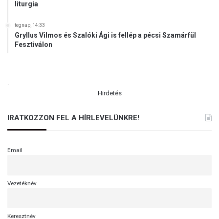
liturgia
tegnap, 14:33
Gryllus Vilmos és Szalóki Ági is fellép a pécsi Szamárfül
Fesztiválon
.
Hirdetés
IRATKOZZON FEL A HÍRLEVELÜNKRE!
Email
Vezetéknév
Keresztnév