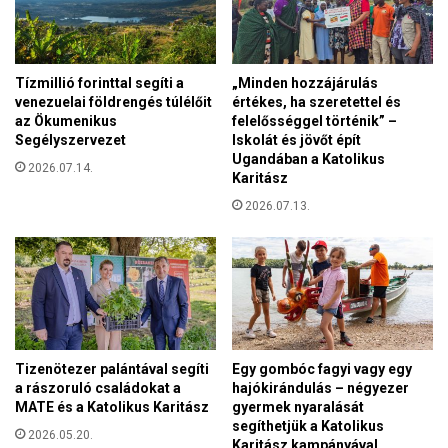
m
ő
i
n
s
i
s
Tízmillió forinttal segíti a
„Minden hozzájárulás
,
z
venezuelai földrengés túlélőit
értékes, ha szeretettel és
s
i
az Ökumenikus
felelősséggel történik” –
ü
o
Segélyszervezet
Iskolát és jövőt épít
s
n
Ugandában a Katolikus
s
2026.07.14.
Karitász
á
g
r
2026.07.13.
o
i
f
u
r
s
i
a
t
"
!
!
(
V
Tizenötezer palántával segíti
Egy gombóc fagyi vagy egy
a rászoruló családokat a
hajókirándulás – négyezer
I
MATE és a Katolikus Karitász
gyermek nyaralását
D
segíthetjük a Katolikus
E
2026.05.20.
Karitász kampányával