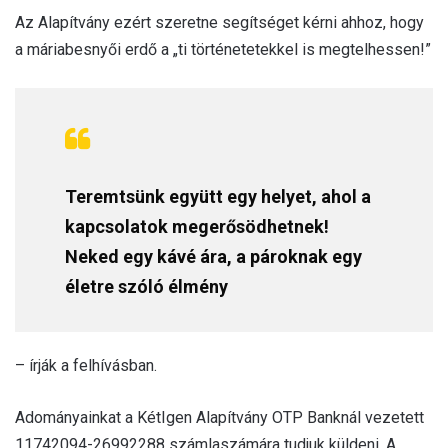
Az Alapítvány ezért szeretne segítséget kérni ahhoz, hogy
a máriabesnyői erdő a „ti történetetekkel is megtelhessen!”
Teremtsünk együtt egy helyet, ahol a
kapcsolatok megerősödhetnek!
Neked egy kávé ára, a pároknak egy
életre szóló élmény
– írják a felhívásban.
Adományainkat a KétIgen Alapítvány OTP Banknál vezetett
11742094-26992288 számlaszámára tudjuk küldeni. A