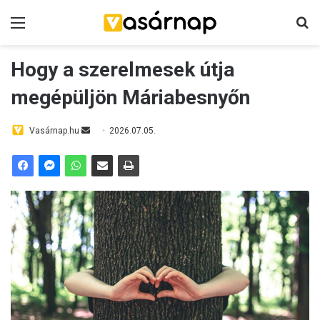
Menü
K
Hogy a szerelmesek útja
megépüljön Máriabesnyőn
Vasárnap.hu
S
2026.07.05.
e
n
d
a
n
e
m
a
i
l