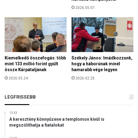
Ó
)
2026.05.07.
Kiemelkedő összefogás: több
Székely János: Imádkozzunk,
mint 133 millió forint gyűlt
hogy a háborúnak minél
össze Kárpátaljának
hamarabb vége legyen
2026.03.24.
2026.02.25.
LEGFRISSEBB
13:33
A keresztény könnyűzene a templomon kívül is
megszólíthatja a fiatalokat