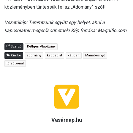
közleményben tüntessük fel az „Adomány” szót!
Vezetőkép: Teremtsünk együtt egy helyet, ahol a
kapcsolatok megerősödhetnek! Kép forrása: Magnific.com
Szerző
KétIgen Alapítvány
Címke
adomány
kapcsolat
kétigen
Máriabesnyő
túraútvonal
Vasárnap.hu