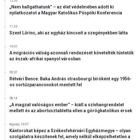
12:03
„Nem hallgathatunk” – az élet védelmében adott ki
nyilatkozatot a Magyar Katolikus Püspöki Konferencia
11:26
Szent Lőrinc, aki az egyház kincseit a szegényekben látta
10:01
A migrációs válság azonnali rendezését követelték tüntetők
az észak-afrikai spanyol városban
09:07
Rétvári Bence: Baka András strasbourgi bíróként egy 1956-
os sortűzparancsnokot mentett fel
08:14
„A magzat valóságos ember” – kiáll a szívhangrendelet
mellett és az abortusztabletta ellen a görögkatolikus érsek
tegnap, 16:57
Kántorokat képez a Székesfehérvári Egyházmegye – olyan
szolgálatra készítenek fel, amely nélkül elképzelhetetlen a