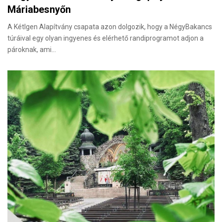
Máriabesnyőn
A KétIgen Alapítvány csapata azon dolgozik, hogy a NégyBakancs
túráival egy olyan ingyenes és elérhető randiprogramot adjon a
pároknak, ami…