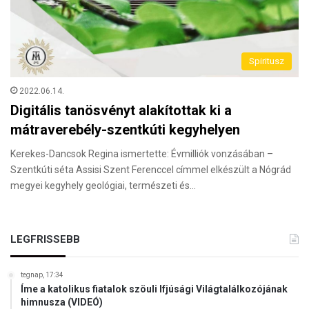
Spiritusz
2022.06.14.
Digitális tanösvényt alakítottak ki a
mátraverebély-szentkúti kegyhelyen
Kerekes-Dancsok Regina ismertette: Évmilliók vonzásában –
Szentkúti séta Assisi Szent Ferenccel címmel elkészült a Nógrád
megyei kegyhely geológiai, természeti és…
LEGFRISSEBB
tegnap, 17:34
Íme a katolikus fiatalok szöuli Ifjúsági Világtalálkozójának
himnusza (VIDEÓ)