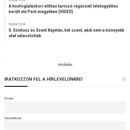
Péntek 14:28
A honfoglaláskori elithez tartozó régészeti leletegyüttes
került elő Pest megyében (VIDEÓ)
Péntek 13:04
II. Szixtusz és Szent Kajetán, két szent, akik nem a könnyebb
utat választották
.
Hirdetés
IRATKOZZON FEL A HÍRLEVELÜNKRE!
Email
Vezetéknév