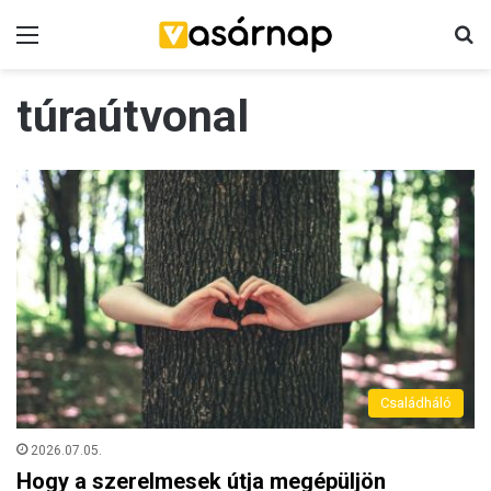
Menü
K
túraútvonal
Családháló
2026.07.05.
Hogy a szerelmesek útja megépüljön