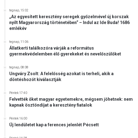
tegnap, 15:02
„Az egyesített keresztény seregek győzelmével új korszak
nyílt Magyarország történetében“ – Indul az Ide Buda! 1686
emlékév
tegnap, 11:06
Állatkerti találkozóra várják a református
gyermekvédelemben élő gyerekeket és nevelőszülőket
tegnap, 08:08
Ungváry Zsolt: A felelősség azokat is terheli, akik a
döntéshozót kiválasztják
Péntek 17:40
Felvették őket magyar egyetemekre, mégsem jöhetnek: nem
kapnak ösztöndíjat a keresztény fiatalok
Péntek 16:00
Új lendületet kap a ferences jelenlét Pécsett