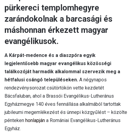
pürkereci templomhegyre
zarándokolnak a barcasági és
máshonnan érkezett magyar
evangélikusok.
A Kárpát-medence és a diaszpóra egyik
legjelentősebb magyar evangélikus közösségi
találkozóját harmadik alkalommal szervezik meg a
hétfalusi csángó településeken.
A négynapos
rendezvénysorozat csütörtökön vette kezdetét
Bácsfaluban, ahol a Brassói Evangélikus-Lutheránus
Egyházmegye 140 éves fennállása alkalmából tartottak
jubileumi megemlékezést és ünnepi közgyűlést – közölte
pénteken
honlapján
a Romániai Evangélikus-Lutheránus
Egyház.