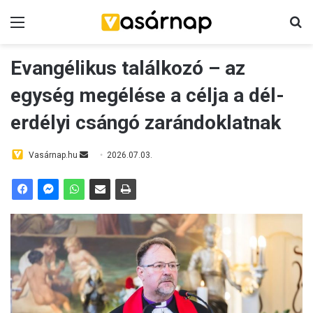
Menü
K
Evangélikus találkozó – az
egység megélése a célja a dél-
erdélyi csángó zarándoklatnak
Vasárnap.hu
S
2026.07.03.
e
n
d
a
n
e
m
a
i