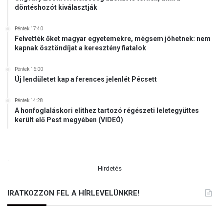
t
döntéshozót kiválasztják
h
e
Péntek 17:40
l
Felvették őket magyar egyetemekre, mégsem jöhetnek: nem
y
kapnak ösztöndíjat a keresztény fiatalok
e
n
Péntek 16:00
Új lendületet kap a ferences jelenlét Pécsett
Péntek 14:28
A honfoglaláskori elithez tartozó régészeti leletegyüttes
került elő Pest megyében (VIDEÓ)
.
Hirdetés
IRATKOZZON FEL A HÍRLEVELÜNKRE!