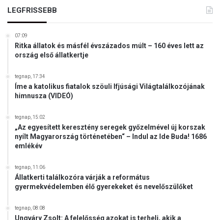
k
d
LEGFRISSEBB
s
u
z
l
i
07:09
ó
c
Ritka állatok és másfél évszázados múlt – 160 éves lett az
j
í
ország első állatkertje
á
l
t
i
tegnap, 17:34
ü
a
Íme a katolikus fiatalok szöuli Ifjúsági Világtalálkozójának
n
i
himnusza (VIDEÓ)
n
d
e
r
tegnap, 15:02
p
á
„Az egyesített keresztény seregek győzelmével új korszak
l
m
nyílt Magyarország történetében“ – Indul az Ide Buda! 1686
i
á
emlékév
k
j
S
á
tegnap, 11:06
z
r
Állatkerti találkozóra várják a református
o
gyermekvédelemben élő gyerekeket és nevelőszülőket
ó
m
l
b
tegnap, 08:08
a
Ungváry Zsolt: A felelősség azokat is terheli, akik a