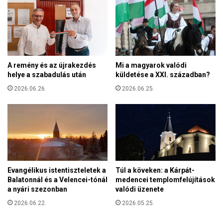
l
k
t
k
e
é
k
s
e
z
l
e
A remény és az újrakezdés
Mi a magyarok valódi
ő
n
helye a szabadulás után
küldetése a XXI. században?
a
t
m
2026.06.26.
2026.06.25.
e
a
l
g
é
y
s
a
é
r
n
t
e
u
k
Evangélikus istentiszteletek a
Túl a köveken: a Kárpát-
r
é
Balatonnál és a Velencei-tónál
medencei templomfelújítások
i
v
a nyári szezonban
valódi üzenete
s
f
t
2026.06.22.
2026.05.25.
o
á
r