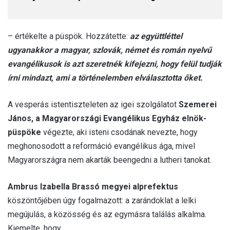
– értékelte a püspök. Hozzátette:
az együttléttel
ugyanakkor a magyar, szlovák, német és román nyelvű
evangélikusok is azt szeretnék kifejezni, hogy felül tudják
írni mindazt, ami a történelemben elválasztotta őket.
A vesperás istentiszteleten az igei szolgálatot
Szemerei
János, a Magyarországi Evangélikus Egyház elnök-
püspöke
végezte, aki isteni csodának nevezte, hogy
meghonosodott a reformáció evangélikus ága, mivel
Magyarországra nem akarták beengedni a lutheri tanokat.
Ambrus Izabella Brassó megyei alprefektus
köszöntőjében úgy fogalmazott: a zarándoklat a lelki
megújulás, a közösség és az egymásra találás alkalma.
Kiemelte, hogy