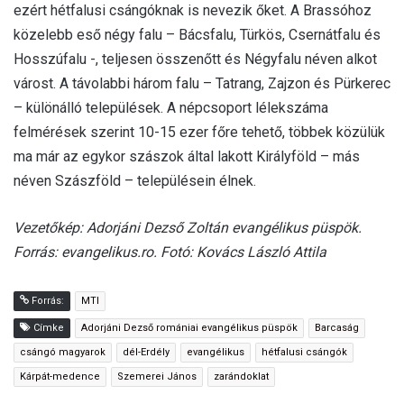
ezért hétfalusi csángóknak is nevezik őket. A Brassóhoz
közelebb eső négy falu – Bácsfalu, Türkös, Csernátfalu és
Hosszúfalu -, teljesen összenőtt és Négyfalu néven alkot
várost. A távolabbi három falu – Tatrang, Zajzon és Pürkerec
– különálló települések. A népcsoport lélekszáma
felmérések szerint 10-15 ezer főre tehető, többek közülük
ma már az egykor szászok által lakott Királyföld – más
néven Szászföld – településein élnek.
Vezetőkép: Adorjáni Dezső Zoltán evangélikus püspök.
Forrás: evangelikus.ro. Fotó: Kovács László Attila
Forrás:
MTI
Címke
Adorjáni Dezső romániai evangélikus püspök
Barcaság
csángó magyarok
dél-Erdély
evangélikus
hétfalusi csángók
Kárpát-medence
Szemerei János
zarándoklat