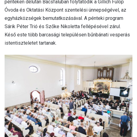
pénteken délután Bácsfaluban folytatódik a Gillich Fülöp
Óvoda és Oktatási Központ szentelési ünnepségével, az
egyházközségek bemutatkozásával. A pénteki program
Sárik Péter Trió és Szőke Nikoletta fellépésével zárul.
Késő este több barcasági településen bűnbánati vesperás
istentiszteletet tartanak.