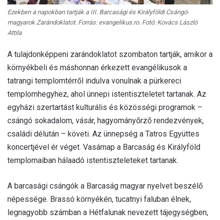
Ezekben a napokban tartják a III. Barcasági és Királyföldi Csángó-
magyarok Zarándoklatot. Forrás: evangelikus.ro. Fotó: Kovács László
Attila
A tulajdonképpeni zarándoklatot szombaton tartják, amikor a
környékbeli és máshonnan érkezett evangélikusok a
tatrangi templomtérről indulva vonulnak a pürkereci
templomhegyhez, ahol ünnepi istentiszteletet tartanak. Az
egyházi szertartást kulturális és közösségi programok –
csángó sokadalom, vásár, hagyományőrző rendezvények,
családi délután – követi. Az ünnepség a Tatros Együttes
koncertjével ér véget. Vasárnap a Barcaság és Királyföld
templomaiban hálaadó istentiszteleteket tartanak.
A barcasági csángók a Barcaság magyar nyelvet beszélő
népessége. Brassó környékén, tucatnyi faluban élnek,
legnagyobb számban a Hétfalunak nevezett tájegységben,