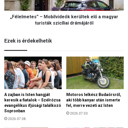
l
e
ö
t
t
„Félelmetes” – Mobilvideók kerültek elő a magyar
e
t
s
turisták szicíliai drámájáról
e
”
,
–
S
Ezek is érdekelhetik
M
z
o
e
b
n
i
t
l
M
v
á
i
r
d
t
e
o
A zajban is Isten hangját
Motoros lelkész Budaörsről,
ó
n
keresik a fiatalok – Szélrózsa
aki több kanyar után ismerte
k
p
evangélikus ifjúsági találkozó
fel, merre vezeti az Isten
k
ü
Sopronban
e
2026.07.03.
s
r
2026.07.08.
p
ü
ö