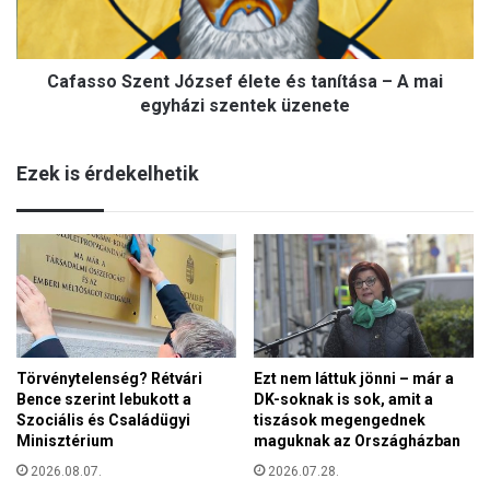
o
é
S
t
z
e
Cafasso Szent József élete és tanítása – A mai
e
r
n
egyházi szentek üzenete
O
t
r
J
b
Ezek is érdekelhetik
ó
á
z
n
s
V
e
i
f
k
é
t
l
o
e
r
t
e
Törvénytelenség? Rétvári
Ezt nem láttuk jönni – már a
e
l
Bence szerint lebukott a
DK-soknak is sok, amit a
é
l
Szociális és Családügyi
tiszások megengednek
s
e
Minisztérium
maguknak az Országházban
t
n
a
2026.08.07.
2026.07.28.
z