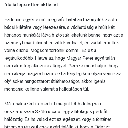
óta kifejezetten aktív lett.
Ha lenne egyértelmű, megcáfolhatatlan bizonyíték Zsolti
bácsi kilétére vagy létezésére, a vádhatóság elmúlt két
hónapos munkáját látva biztosak lehetünk benne, hogy azt a
személyt már bilincsben vitték volna el, és vádat emeltek
volna ellene. Mégsem történik semmi. És ez a
legárulkodóbb. Illetve az, hogy Magyar Péter egyáltalán
nem akar foglalkozni az üggyel. Persze mondhatjuk, hogy
nem akarja magára húzni, de ha tényleg komolyan venné az
oly’ sokat hangoztatott átláthatóságot, akkor igenis
mondania kellene valamit a hallgatáson túl.
Már csak azért is, mert itt megint több dolog van
összemosva a Szőlő utcától egy állítólagos pedofil
hálózatig. És ha valaki ezt az egészet, vagy a történet
bizonyos részeit csak azért találta ki, hogy a Fideszt