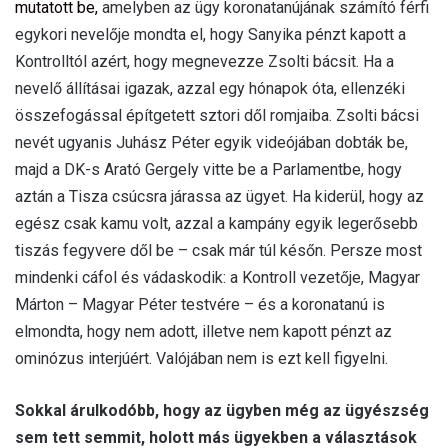
mutatott be,
amelyben az ügy koronatanújának számító férfi
egykori nevelője mondta el, hogy Sanyika pénzt kapott a
Kontrolltól azért, hogy megnevezze Zsolti bácsit. Ha a
nevelő állításai igazak, azzal egy hónapok óta, ellenzéki
összefogással építgetett sztori dől romjaiba. Zsolti bácsi
nevét ugyanis Juhász Péter egyik videójában dobták be,
majd a DK-s Arató Gergely vitte be a Parlamentbe, hogy
aztán a Tisza csúcsra járassa az ügyet. Ha kiderül, hogy az
egész csak kamu volt, azzal a kampány egyik legerősebb
tiszás fegyvere dől be – csak már túl későn. Persze most
mindenki cáfol és vádaskodik: a Kontroll vezetője, Magyar
Márton – Magyar Péter testvére – és a koronatanú is
elmondta, hogy nem adott, illetve nem kapott pénzt az
ominózus interjúért. Valójában nem is ezt kell figyelni.
Sokkal árulkodóbb, hogy az ügyben még az ügyészség
sem tett semmit, holott más ügyekben a választások