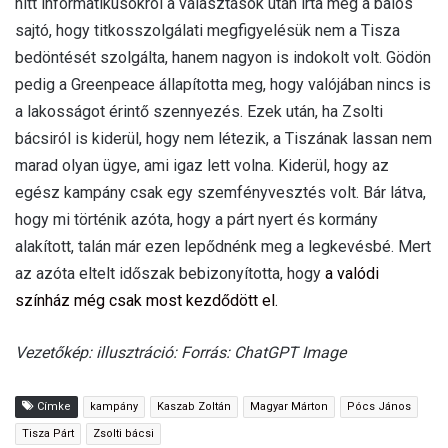
hitt informatikusokról a választások után írta meg a balos
sajtó, hogy titkosszolgálati megfigyelésük nem a Tisza
bedöntését szolgálta, hanem nagyon is indokolt volt. Gödön
pedig a Greenpeace állapította meg, hogy valójában nincs is
a lakosságot érintő szennyezés. Ezek után, ha Zsolti
bácsiról is kiderül, hogy nem létezik, a Tiszának lassan nem
marad olyan ügye, ami igaz lett volna. Kiderül, hogy az
egész kampány csak egy szemfényvesztés volt. Bár látva,
hogy mi történik azóta, hogy a párt nyert és kormány
alakított, talán már ezen lepődnénk meg a legkevésbé. Mert
az azóta eltelt időszak bebizonyította, hogy
a valódi
színház még csak most kezdődött el.
Vezetőkép: illusztráció: Forrás: ChatGPT Image
Címke
kampány
Kaszab Zoltán
Magyar Márton
Pócs János
Tisza Párt
Zsolti bácsi