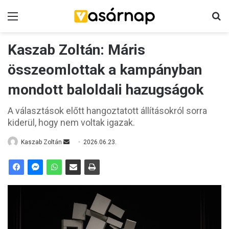
Menü
K
Kaszab Zoltán: Máris
összeomlottak a kampányban
mondott baloldali hazugságok
A választások előtt hangoztatott állításokról sorra
kiderül, hogy nem voltak igazak.
Kaszab Zoltán
S
2026.06.23.
e
n
d
a
n
e
m