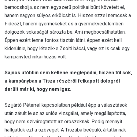
bemocskolja, az nem egyszerű politikai bűnt követett el,
hanem nagyon súlyos erkölcsit is. Hiszen ezzel nemcsak a
Fideszt, hanem gyermekeket és a gyermekvédelemben
dolgozók sokaságát sározta be. Ami megbocsáthatatlan.
Éppen ezért lenne fontos tisztán látni, éppen ezért kell
kiderülnie, hogy létezik-e Zsolti bácsi, vagy ez is csak egy
kampánytechnikai húzás volt.
Sajnos utóbbin sem kellene meglepődni, hiszen túl sok,
a kampányban a Tisza részéről felkapott dologról
derült már ki, hogy nem igaz.
Szijjártó Péterrel kapcsolatban például épp a választások
után zárult le az az uniós vizsgálat, amely megállapította,
hogy nem szivárogtatott az oroszoknak. Pedig mennyit
hallgattuk ezt a szöveget. A Tiszába beépülő, ártatlannak