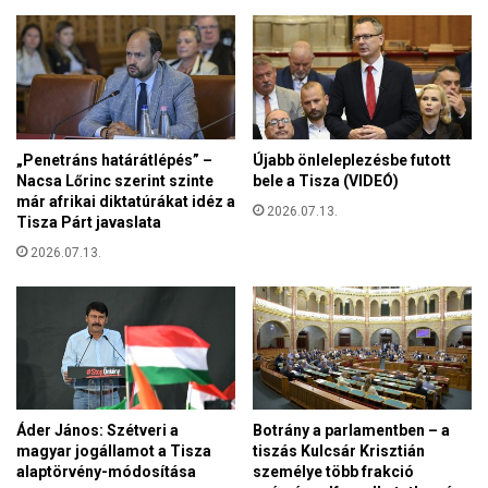
n
é
í
k
t
é
á
n
s
e
a
k
–
v
„Penetráns határátlépés” –
Újabb önleleplezésbe futott
A
e
Nacsa Lőrinc szerint szinte
bele a Tisza (VIDEÓ)
m
z
már afrikai diktatúrákat idéz a
a
2026.07.13.
e
Tisza Párt javaslata
i
t
2026.07.13.
e
ő
g
j
y
e
h
,
á
ö
z
r
i
ö
s
k
Áder János: Szétveri a
Botrány a parlamentben – a
z
r
magyar jogállamot a Tisza
tiszás Kulcsár Krisztián
e
alaptörvény-módosítása
személye több frakció
e
n