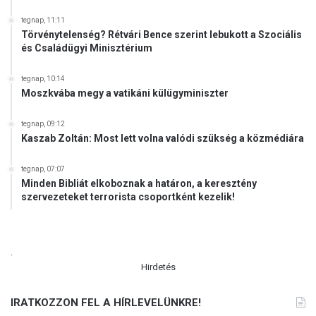
b
tegnap, 11:11
e
Törvénytelenség? Rétvári Bence szerint lebukott a Szociális
n
és Családügyi Minisztérium
(
V
tegnap, 10:14
I
Moszkvába megy a vatikáni külügyminiszter
D
E
tegnap, 09:12
Ó
Kaszab Zoltán: Most lett volna valódi szükség a közmédiára
)
tegnap, 07:07
Minden Bibliát elkoboznak a határon, a keresztény
szervezeteket terrorista csoportként kezelik!
.
Hirdetés
IRATKOZZON FEL A HÍRLEVELÜNKRE!