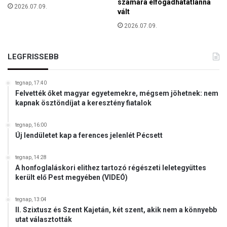
számára elfogadhatatlanná
b
2026.07.09.
t
vált
e
e
n
2026.07.09.
k
n
ü
e
z
LEGFRISSEBB
r
e
a
n
g
e
tegnap, 17:40
a
Felvették őket magyar egyetemekre, mégsem jöhetnek: nem
t
d
kapnak ösztöndíjat a keresztény fiatalok
e
e
b
tegnap, 16:00
b
Új lendületet kap a ferences jelenlét Pécsett
e
n
tegnap, 14:28
a
A honfoglaláskori elithez tartozó régészeti leletegyüttes
s
került elő Pest megyében (VIDEÓ)
z
e
tegnap, 13:04
r
II. Szixtusz és Szent Kajetán, két szent, akik nem a könnyebb
e
utat választották
p