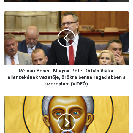
R
é
t
v
á
r
i
B
e
Rétvári Bence: Magyar Péter Orbán Viktor
n
c
ellenzékének vezetője, örökre benne ragad ebben a
e
szerepben (VIDEÓ)
:
M
C
a
a
g
f
y
a
a
s
r
s
P