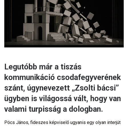
a
i
l
Legutóbb már a tiszás
kommunikáció csodafegyverének
szánt, úgynevezett „Zsolti bácsi”
ügyben is világossá vált, hogy van
valami turpisság a dologban.
Pócs János, fideszes képviselő ugyanis egy olyan interjút