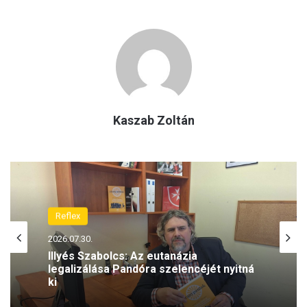
Kaszab Zoltán
Reflex
2026.07.30.
Illyés Szabolcs: Az eutanázia
legalizálása Pandóra szelencéjét nyitná
ki