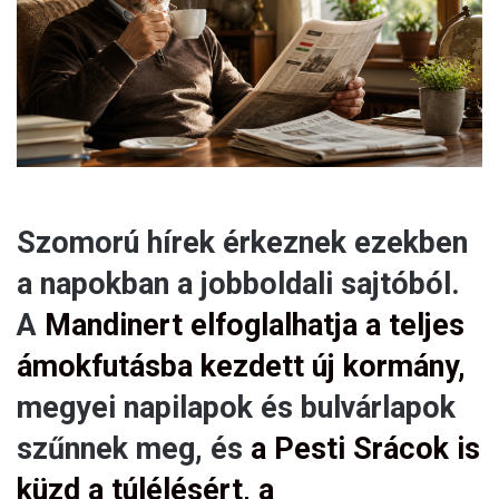
a
i
l
Szomorú hírek érkeznek ezekben
a napokban a jobboldali sajtóból.
A
Mandinert elfoglalhatja a teljes
ámokfutásba kezdett új kormány,
megyei napilapok és bulvárlapok
szűnnek meg, és
a Pesti Srácok is
küzd a túlélésért, a