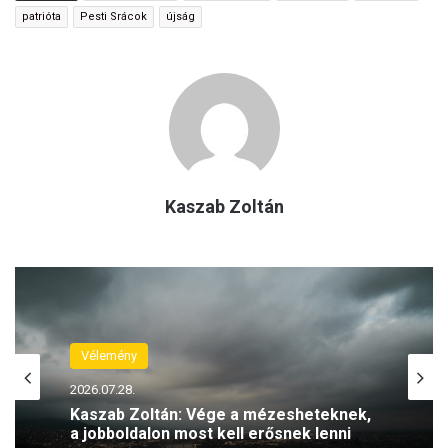
patrióta
Pesti Srácok
újság
Kaszab Zoltán
Vélemény
2026.07.25.
Kaszab Zoltán: Kit véd meg az új
kormány, ha válság jön?