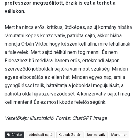
professzor megszólított, érzik is ezt a terhet a
vállukon.
Mert ha nincs erős, kritikus, ütőképes, az új kormány hibáira
rámutatni képes konzervatív, patrióta sajtó, akkor hiába
mondja Orbán Viktor, hogy készen kell állni, mire lehullanak
a falevelek. Mert sajtó nélkül nem fog menni. És nem
Fideszhez hű médiára, hanem erős, értékrendi alapon
szerveződő jobboldali sajtóra van most szükség. Minden
egyes elbocsátás ez ellen hat. Minden egyes nap, ami a
gyengüléssel telik, hátráltatja a jobboldal megújulását, a
patrióta oldal újraszerveződését. A konzervatív sajtót meg
kell menteni! És ez most közös felelősségünk.
Vezetőkép: illusztráció. Forrás: ChatGPT Image
Címke
jobboldali sajtó
Kaszab Zoltán
konzervatív
Mandiner