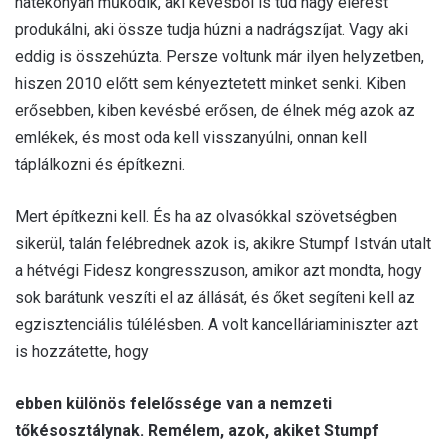
hatékonyan működik, aki kevésből is tud nagy elérést
produkálni, aki össze tudja húzni a nadrágszíjat. Vagy aki
eddig is összehúzta. Persze voltunk már ilyen helyzetben,
hiszen 2010 előtt sem kényeztetett minket senki. Kiben
erősebben, kiben kevésbé erősen, de élnek még azok az
emlékek, és most oda kell visszanyúlni, onnan kell
táplálkozni és építkezni.
Mert építkezni kell. És ha az olvasókkal szövetségben
sikerül, talán felébrednek azok is, akikre Stumpf István utalt
a hétvégi Fidesz kongresszuson, amikor azt mondta, hogy
sok barátunk veszíti el az állását, és őket segíteni kell az
egzisztenciális túlélésben. A volt kancelláriaminiszter azt
is hozzátette, hogy
ebben különös felelőssége van a nemzeti
tőkésosztálynak. Remélem, azok, akiket Stumpf