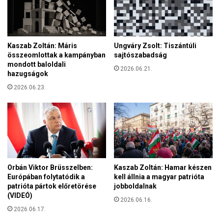
g
é
n
y
s
Kaszab Zoltán: Máris
Ungváry Zsolt: Tiszántúli
z
összeomlottak a kampányban
sajtószabadság
e
mondott baloldali
r
2026.06.21.
hazugságok
í
2026.06.23.
t
ő
e
s
z
k
ö
z
Orbán Viktor Brüsszelben:
Kaszab Zoltán: Hamar készen
z
Európában folytatódik a
kell állnia a magyar patrióta
é
patrióta pártok előretörése
jobboldalnak
(VIDEÓ)
2026.06.16.
2026.06.17.