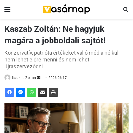
Menü
K
Kaszab Zoltán: Ne hagyjuk
magára a jobboldali sajtót!
Konzervatív, patrióta értékeket valló média nélkül
nem lehet előre menni és nem lehet
újraszerveződni.
Kaszab Zoltán
S
2026.06.17.
e
n
d
a
n
e
m