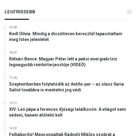
LEGFRISSEBB
19:09
Kedl Olívia: Mindig a dicsőítésen keresztül tapasztaltam
meg Isten jelenlétét
18:07
Rétvári Bence: Magyar Péter lett a paksi energiakrízis
legnagyobb rémhírterjesztője (VIDEÓ)
17:00
Szeptemberben folytatódik az Antifa-per – az olasz Ilaria
Salist továbbra is mentelmi jog védi
15:31
XIV. Leó pápa a ferences ifjúsági találkozón: A világot nem
védeni, hanem átölelni kell
14:02
Felháborító! Megrongálták Radnóti Miklós szobrát a