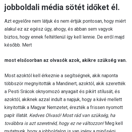
jobboldali média sötét időket él.
Azt egyelőre nem látjuk és nem értjük pontosan, hogy miért
alakul ez az egész úgy, ahogy, és abban sem vagyok
biztos, hogy ennek feltétlenül így kell lennie. De erről majd
később. Mert
most elsősorban az olvasók azok, akikre szükség van.
Most azoktól kell érkeznie a segítségnek, akik naponta
többször megnyitották a Mandinert, azoktól, akik szerették
a Pesti Srácok oknyomozó anyagait és pikírt stílusát, és
azoktól, akiknek azzal indult a napjuk, hogy a kávé mellett
kinyitották a Magyar Nemzetet, érezték a frissen nyomott
papír illatát.
Kedves Olvasó! Most rád van szükség, ha
továbbra is azt szeretnéd, hogy ez ne változzon!
Meg kell
mutatnunk, hogy a jobboldalon is van igény a minőségi