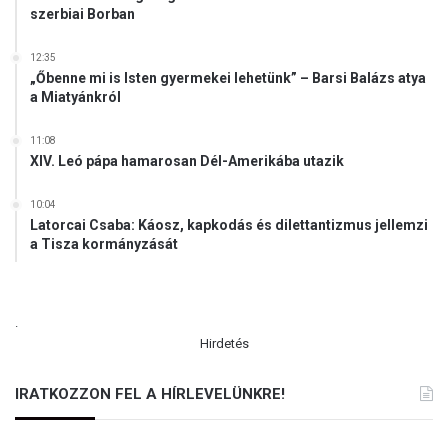
szerbiai Borban
12:35
„Őbenne mi is Isten gyermekei lehetünk” – Barsi Balázs atya
a Miatyánkról
11:08
XIV. Leó pápa hamarosan Dél-Amerikába utazik
10:04
Latorcai Csaba: Káosz, kapkodás és dilettantizmus jellemzi
a Tisza kormányzását
.
Hirdetés
IRATKOZZON FEL A HÍRLEVELÜNKRE!