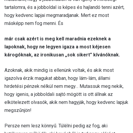
tartalomra, és a jobboldal is képes és hajlandó tenni azért,
hogy kedvenc lapjai megmaradjanak. Mert ez most
másképp nem fog menni. És
már csak azért is meg kell maradnia ezeknek a
lapoknak, hogy ne legyen igaza a most kéjesen
károgóknak, az ironikusan „sok sikert” kívánóknak.
Azoknak, akik mindig is ellenünk voltak, és akik most
igazolva érzik magukat abban, hogy lám-lám, állami
hirdetési pénzek nélkül nem megy… Mutassuk meg nekik,
hogy igenis, a jobboldali sajtó mögött is ott állnak az
elkötelezett olvasók, akik nem hagyják, hogy kedvenc lapjuk
megszűnjön!
Persze nem lesz könnyű. Túlélni pedig az fog, aki