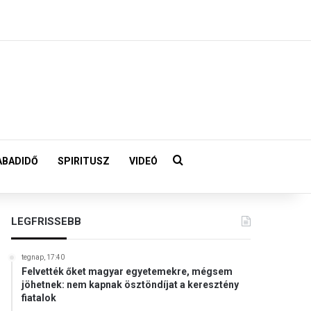
Keresés:
ABADIDŐ
SPIRITUSZ
VIDEÓ
LEGFRISSEBB
tegnap, 17:40
Felvették őket magyar egyetemekre, mégsem
jöhetnek: nem kapnak ösztöndíjat a keresztény
fiatalok