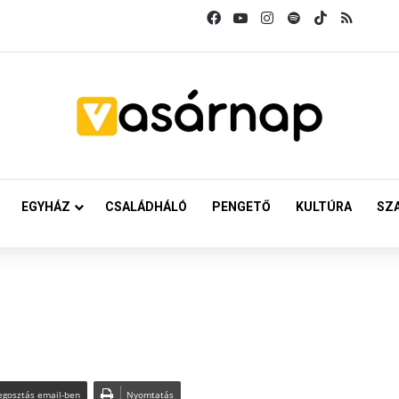
Facebook
YouTube
Instagram
Spotify
TikTok
RSS
EGYHÁZ
CSALÁDHÁLÓ
PENGETŐ
KULTÚRA
SZ
gosztás email-ben
Nyomtatás