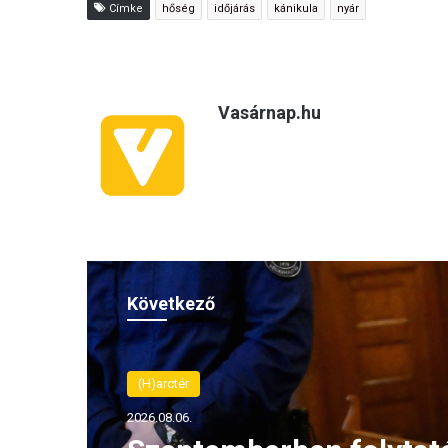
Címke
hőség
időjárás
kánikula
nyár
Vasárnap.hu
Következő
(H)arctér
2026.08.06.