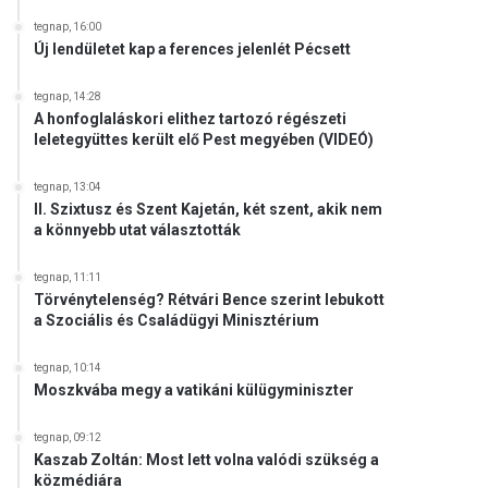
tegnap, 16:00
Új lendületet kap a ferences jelenlét Pécsett
tegnap, 14:28
A honfoglaláskori elithez tartozó régészeti
leletegyüttes került elő Pest megyében (VIDEÓ)
tegnap, 13:04
II. Szixtusz és Szent Kajetán, két szent, akik nem
a könnyebb utat választották
tegnap, 11:11
Törvénytelenség? Rétvári Bence szerint lebukott
a Szociális és Családügyi Minisztérium
tegnap, 10:14
Moszkvába megy a vatikáni külügyminiszter
tegnap, 09:12
Kaszab Zoltán: Most lett volna valódi szükség a
közmédiára