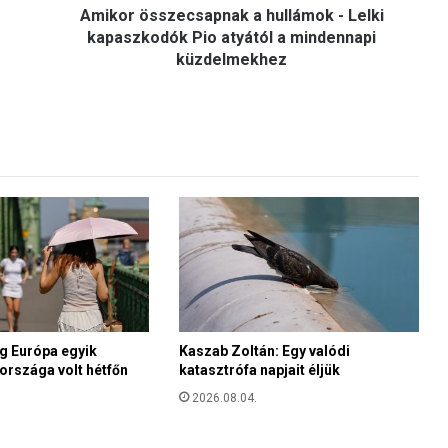
Amikor összecsapnak a hullámok - Lelki
z
e
kapaszkodók Pio atyától a mindennapi
c
küzdelmekhez
s
a
p
n
a
k
a
h
u
l
l
á
m
o
 Európa egyik
Kaszab Zoltán: Egy valódi
országa volt hétfőn
katasztrófa napjait éljük
k
-
2026.08.04.
L
e