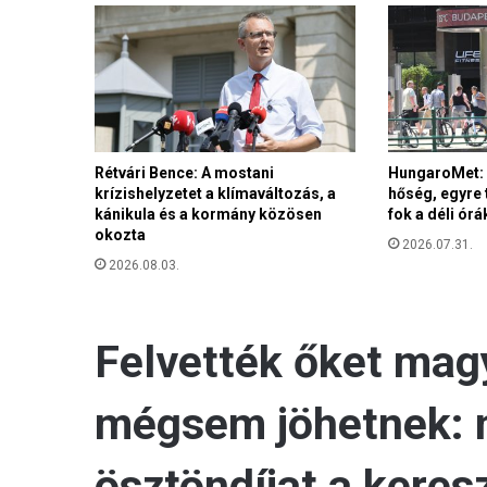
A
d
i
g
i
t
á
l
Rétvári Bence: A mostani
HungaroMet: E
i
krízishelyzetet a klímaváltozás, a
hőség, egyre 
s
kánikula és a kormány közösen
fok a déli ór
okozta
s
2026.07.31.
z
2026.08.03.
u
v
e
r
e
n
i
t
á