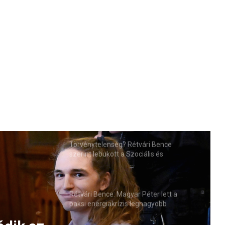
Törvénytelenség? Rétvári Bence
szerint lebukott a Szociális és
Családügyi Minisztérium
Rétvári Bence: Magyar Péter lett a
paksi energiakrízis legnagyobb
rémhírterjesztője (VIDEÓ)