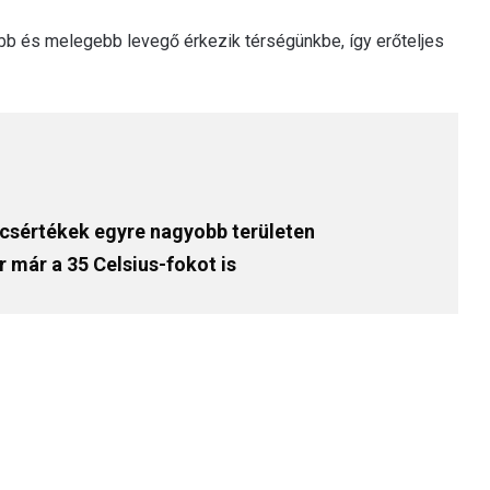
bb és melegebb levegő érkezik térségünkbe, így erőteljes
úcsértékek egyre nagyobb területen
r már a 35 Celsius-fokot is