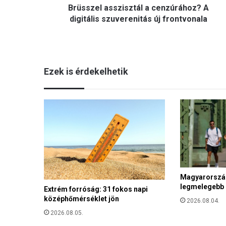
Brüsszel asszisztál a cenzúrához? A
s
s
digitális szuverenitás új frontvonala
z
i
s
z
Ezek is érdekelhetik
t
á
l
a
c
e
n
z
ú
r
á
Magyarország
legmelegebb 
h
Extrém forróság: 31 fokos napi
o
középhőmérséklet jön
2026.08.04.
z
2026.08.05.
?