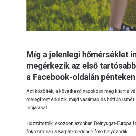
Míg a jelenlegi hőmérséklet in
megérkezik az első tartósabb
a Facebook-oldalán pénteken
Azt közölték, a következő napokban még kitart a v
melegfront érkezik, majd vasárnap és hétfőn ismét 
időjárását.
Hozzátették: eközben azonban Délnyugat-Európa f
fokozatosan a Kárpát-medence fölé helyeződik.