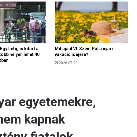
l
k
i
k
a
p
a
s
gy hétig is kitart a
Mit ajánl VI. Szent Pál a nyári
z
több helyen lehet 40
vakáció idejére?
k
ákban
2026.07.20.
o
d
ó
k
P
i
o
a
t
y
á