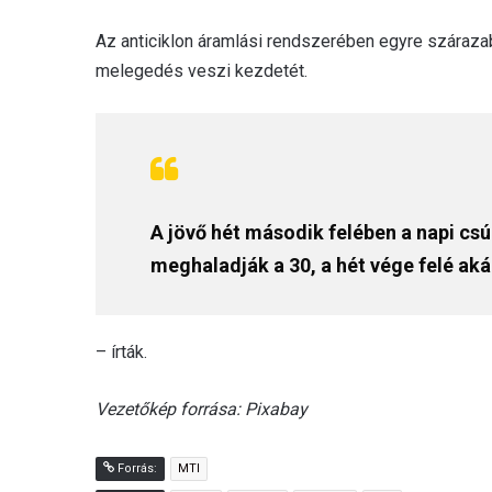
Az anticiklon áramlási rendszerében egyre száraza
melegedés veszi kezdetét.
A jövő hét második felében a napi cs
meghaladják a 30, a hét vége felé aká
– írták.
Vezetőkép forrása: Pixabay
Forrás:
MTI