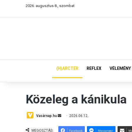
2026. augusztus 8., szombat
(H)ARCTÉR
REFLEX
VÉLEMÉNY
Közeleg a kánikula
Vasárnap.hu
S
2026.06.12.
e
n
MEGOSZTÁS:
Facebook
Messenger
Me