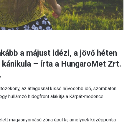
kább a májust idézi, a jövő héten
 kánikula – írta a HungaroMet Zrt.
.
áltozékony, az átlagosnál kissé hűvösebb idő, szombaton
egy hullámzó hidegfront alakítja a Kárpát-medence
elett magasnyomású zóna épül ki, amelynek középpontja