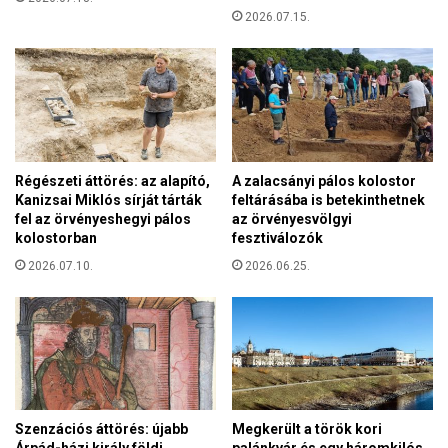
M
t
2026.07.15.
i
e
é
r
r
ő
t
s
k
c
é
s
n
a
y
Régészeti áttörés: az alapító,
A zalacsányi pálos kolostor
l
s
Kanizsai Miklós sírját tárták
feltárásába is betekinthetnek
á
z
fel az örvényeshegyi pálos
az örvényesvölgyi
d
e
kolostorban
fesztiválozók
o
r
2026.07.10.
2026.06.25.
k
í
a
t
t
B
!
r
ü
s
s
z
Szenzációs áttörés: újabb
Megkerült a török kori
e