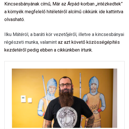
Kincsesbányának című, Már az Árpád-korban „intézkedtek”
a környék megfelelő hitéletéről alcímű cikkünk ide kattintva
olvasható.
Ilku Mátéról, a baráti kör vezetőjéről, illetve a kincsesbányai
régészeti munka, valamint
az azt követő közösségépítés
kezdetéről pedig ebben a cikkünkben írtunk.