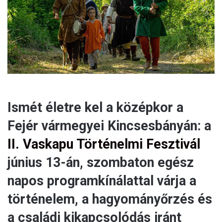
a
i
l
Ismét életre kel a középkor a
Fejér vármegyei Kincsesbányán: a
II. Vaskapu Történelmi Fesztivál
június 13-án, szombaton egész
napos programkínálattal várja a
történelem, a hagyományőrzés és
a családi kikapcsolódás iránt