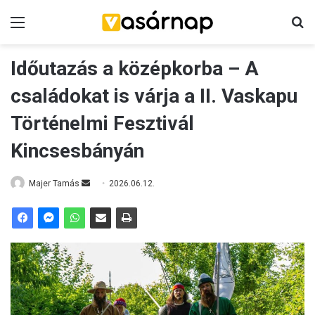
Menü
K
Időutazás a középkorba – A
családokat is várja a II. Vaskapu
Történelmi Fesztivál
Kincsesbányán
Majer Tamás
S
2026.06.12.
e
n
d
a
n
e
m