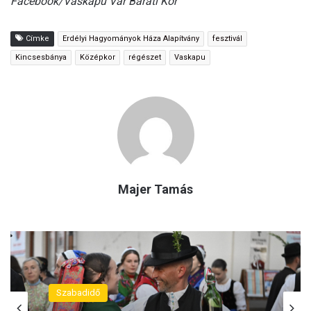
Facebook/Vaskapu Vár Baráti Kör
Címke
Erdélyi Hagyományok Háza Alapítvány
fesztivál
Kincsesbánya
Középkor
régészet
Vaskapu
Majer Tamás
Szabadidő