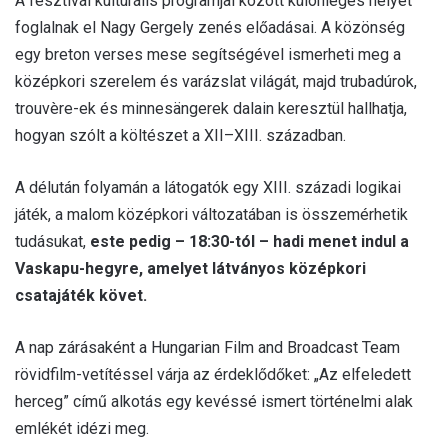
A fesztivál kulturális programjai között különleges helyet
foglalnak el Nagy Gergely zenés előadásai. A közönség
egy breton verses mese segítségével ismerheti meg a
középkori szerelem és varázslat világát, majd trubadúrok,
trouvère-ek és minnesängerek dalain keresztül hallhatja,
hogyan szólt a költészet a XII–XIII. században.
A délután folyamán a látogatók egy XIII. századi logikai
játék, a malom középkori változatában is összemérhetik
tudásukat,
este pedig – 18:30-tól – hadi menet indul a
Vaskapu-hegyre, amelyet látványos középkori
csatajáték követ.
A nap zárásaként a Hungarian Film and Broadcast Team
rövidfilm-vetítéssel várja az érdeklődőket: „Az elfeledett
herceg” című alkotás egy kevéssé ismert történelmi alak
emlékét idézi meg.