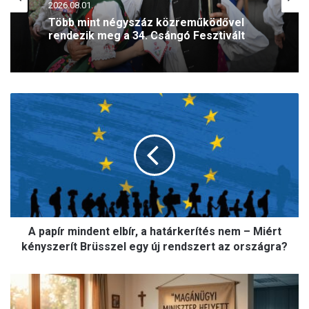
2026.08.01.
Több mint négyszáz közreműködővel
rendezik meg a 34. Csángó Fesztivált
A
p
a
p
í
r
m
i
n
A papír mindent elbír, a határkerítés nem – Miért
d
e
kényszerít Brüsszel egy új rendszert az országra?
n
t
M
e
a
l