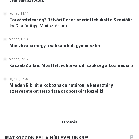
utat választották
á
g
tegnap, 11:11
r
Törvénytelenség? Rétvári Bence szerint lebukott a Szociális
a
és Családügyi Minisztérium
?
tegnap, 10:14
Moszkvába megy a vatikáni külügyminiszter
tegnap, 09:12
Kaszab Zoltán: Most lett volna valódi szükség a közmédiára
tegnap, 07:07
Minden Bibliát elkoboznak a határon, a keresztény
szervezeteket terrorista csoportként kezelik!
.
Hirdetés
IRATKOZZON FEL A HÍRLEVELÜNKRE!