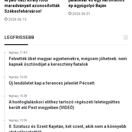
Árpád-házi király földi
palánkvár és egy háromkilós
maradványait azonosították
ép ágyúgolyó Baján
l
Székesfehérváron!
e
2026.06.01.
g
2026.06.15.
y
ú
j
LEGFRISSEBB
r
e
tegnap, 17:40
n
Felvették őket magyar egyetemekre, mégsem jöhetnek: nem
d
kapnak ösztöndíjat a keresztény fiatalok
s
z
tegnap, 16:00
e
Új lendületet kap a ferences jelenlét Pécsett
r
t
tegnap, 14:28
a
A honfoglaláskori elithez tartozó régészeti leletegyüttes
z
került elő Pest megyében (VIDEÓ)
o
r
tegnap, 13:04
s
II. Szixtusz és Szent Kajetán, két szent, akik nem a könnyebb
z