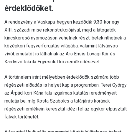
érdeklődőket.
A rendezvény a Vaskapu-hegyen kezdődik 9:30-kor egy
XIII. századi mise rekonstrukciójával, majd a látogatók
kincskereső nyomozáson vehetnek részt, betekinthetnek a
középkori fegyverforgatás világába, valamint látványos
vívóbemutatót is láthatnak az Ars Ensis Lovagi Kör és
Kardvívó Iskola Egyesület közreműködésével.
A történelem iránt mélyebben érdeklődők számára több
régészeti előadás is helyet kap a programban. Terei György
az Árpád-kori Kána falu izgalmas kutatási eredményeit
mutatja be, míg Rosta Szabolcs a tatárjárás korának
régészeti emlékein keresztül idézi fel az egykor elpusztult
falvak történetét.