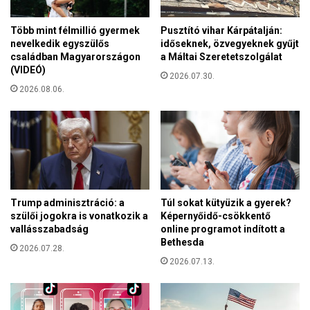
ó
s
p
v
Több mint félmillió gyermek
Pusztító vihar Kárpátalján:
á
á
nevelkedik egyszülős
időseknek, özvegyeknek gyűjt
p
r
családban Magyarországon
a Máltai Szeretetszolgálat
a
j
(VIDEÓ)
a
2026.07.30.
a
R
2026.08.06.
a
e
I
a
I
l
.
M
V
a
a
d
s
r
k
Trump adminisztráció: a
Túl sokat kütyüzik a gyerek?
i
a
szülői jogokra is vonatkozik a
Képernyőidő-csökkentő
d
p
vallásszabadság
online programot indított a
t
Bethesda
u
2026.07.28.
i
T
2026.07.13.
s
ö
z
r
t
t
e