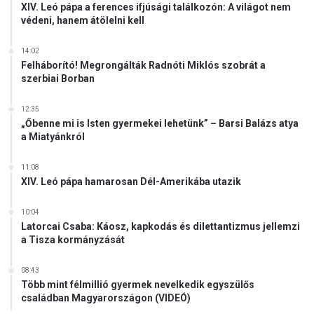
XIV. Leó pápa a ferences ifjúsági találkozón: A világot nem
b
védeni, hanem átölelni kell
á
n
14:02
y
Felháborító! Megrongálták Radnóti Miklós szobrát a
á
szerbiai Borban
n
12:35
„Őbenne mi is Isten gyermekei lehetünk” – Barsi Balázs atya
a Miatyánkról
11:08
XIV. Leó pápa hamarosan Dél-Amerikába utazik
10:04
Latorcai Csaba: Káosz, kapkodás és dilettantizmus jellemzi
a Tisza kormányzását
08:43
Több mint félmillió gyermek nevelkedik egyszülős
családban Magyarországon (VIDEÓ)