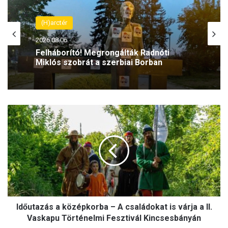
(H)arctér
2026.08.06.
Felháborító! Megrongálták Radnóti
Miklós szobrát a szerbiai Borban
I
d
ő
u
t
a
z
á
s
Időutazás a középkorba – A családokat is várja a II.
a
k
Vaskapu Történelmi Fesztivál Kincsesbányán
ö