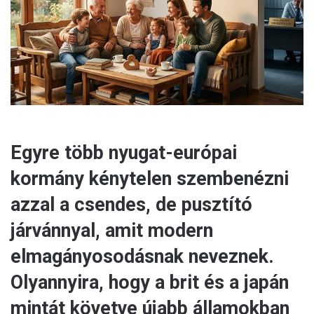
a
i
l
Egyre több nyugat-európai
kormány kénytelen szembenézni
azzal a csendes, de pusztító
járvánnyal, amit modern
elmagányosodásnak neveznek.
Olyannyira, hogy a brit és a japán
mintát követve újabb államokban