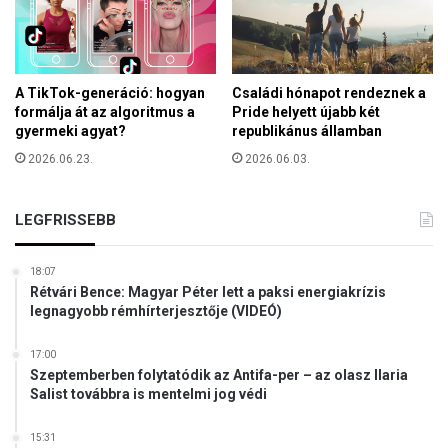
é
l
n
e
e
t
l
b
m
A TikTok-generáció: hogyan
Családi hónapot rendeznek a
e
i
formálja át az algoritmus a
Pride helyett újabb két
l
gyermeki agyat?
republikánus államban
F
i
e
2026.06.23.
2026.06.03.
t
s
a
z
g
t
LEGFRISSEBB
j
i
a
v
l
18:07
á
e
Rétvári Bence: Magyar Péter lett a paksi energiakrízis
l
t
legnagyobb rémhírterjesztője (VIDEÓ)
K
t
i
17:00
n
Szeptemberben folytatódik az Antifa-per – az olasz Ilaria
c
Salist továbbra is mentelmi jog védi
s
e
15:31
s