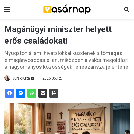
Menü
K
Magánügyi miniszter helyett
erős családokat!
Nyugaton állami hivatalokkal küzdenek a tömeges
elmagányosodás ellen, miközben a valós megoldást
a hagyományos közösségek reneszánsza jelentené.
Jurák Kata
S
2026.06.12.
e
n
d
a
n
e
m