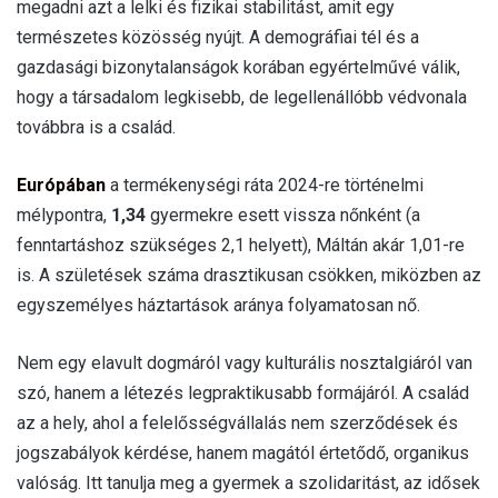
megadni azt a lelki és fizikai stabilitást, amit egy
természetes közösség nyújt. A demográfiai tél és a
gazdasági bizonytalanságok korában egyértelművé válik,
hogy a társadalom legkisebb, de legellenállóbb védvonala
továbbra is a család.
Európában
a termékenységi ráta 2024-re történelmi
mélypontra,
1,34
gyermekre esett vissza nőnként (a
fenntartáshoz szükséges 2,1 helyett), Máltán akár 1,01-re
is. A születések száma drasztikusan csökken, miközben az
egyszemélyes háztartások aránya folyamatosan nő.
Nem egy elavult dogmáról vagy kulturális nosztalgiáról van
szó, hanem a létezés legpraktikusabb formájáról. A család
az a hely, ahol a felelősségvállalás nem szerződések és
jogszabályok kérdése, hanem magától értetődő, organikus
valóság. Itt tanulja meg a gyermek a szolidaritást, az idősek