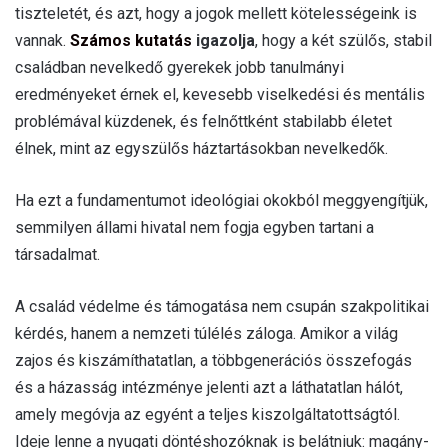
tiszteletét, és azt, hogy a jogok mellett kötelességeink is
vannak.
Számos kutatás
igazolja
, hogy a két szülős, stabil
családban nevelkedő gyerekek jobb tanulmányi
eredményeket érnek el, kevesebb viselkedési és mentális
problémával küzdenek, és felnőttként stabilabb életet
élnek, mint az egyszülős háztartásokban nevelkedők.
Ha ezt a fundamentumot ideológiai okokból meggyengítjük,
semmilyen állami hivatal nem fogja egyben tartani a
társadalmat.
A család védelme és támogatása nem csupán szakpolitikai
kérdés, hanem a nemzeti túlélés záloga. Amikor a világ
zajos és kiszámíthatatlan, a többgenerációs összefogás
és a házasság intézménye jelenti azt a láthatatlan hálót,
amely megóvja az egyént a teljes kiszolgáltatottságtól.
Ideje lenne a nyugati döntéshozóknak is belátniuk: magány-