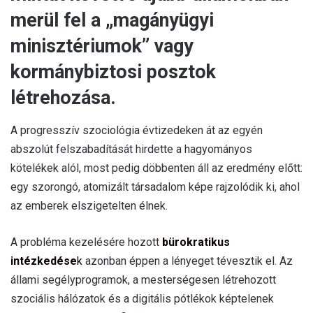
merül fel a „magányügyi
minisztériumok” vagy
kormánybiztosi posztok
létrehozása.
A progresszív szociológia évtizedeken át az egyén
abszolút felszabadítását hirdette a hagyományos
kötelékek alól, most pedig döbbenten áll az eredmény előtt:
egy szorongó, atomizált társadalom képe rajzolódik ki, ahol
az emberek elszigetelten élnek.
A probléma kezelésére hozott
bürokratikus
intézkedése
k
azonban éppen a lényeget tévesztik el. Az
állami segélyprogramok, a mesterségesen létrehozott
szociális hálózatok és a digitális pótlékok képtelenek