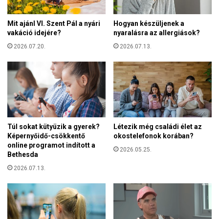
é
ó
s
l
Mit ajánl VI. Szent Pál a nyári
Hogyan készüljenek a
z
t
vakáció idejére?
nyaralásra az allergiások?
s
u
é
2026.07.20.
2026.07.13.
d
g
j
:
á
F
k
e
,
g
u
y
k
v
r
Túl sokat kütyüzik a gyerek?
Létezik még családi élet az
e
á
Képernyőidő-csökkentő
okostelefonok korában?
r
n
online programot indított a
k
2026.05.25.
í
Bethesda
e
g
z
2026.07.13.
é
e
r
l
e
é
t
s
e
i