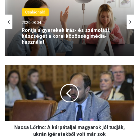
Családháló
2026.08.04.
Rontja a gyerekek írás- és számolási
készségét a korai közösségimédia-
használat
N
a
c
s
a
L
ő
r
i
Nacsa Lőrinc: A kárpátaljai magyarok jól tudják,
n
c
ukrán ígéretekből volt már sok