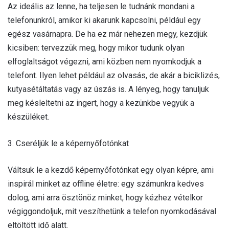
Az ideális az lenne, ha teljesen le tudnánk mondani a
telefonunkról, amikor ki akarunk kapcsolni, például egy
egész vasárnapra. De ha ez már nehezen megy, kezdjük
kicsiben: tervezzük meg, hogy mikor tudunk olyan
elfoglaltságot végezni, ami közben nem nyomkodjuk a
telefont. Ilyen lehet például az olvasás, de akár a biciklizés,
kutyasétáltatás vagy az úszás is. A lényeg, hogy tanuljuk
meg késleltetni az ingert, hogy a kezünkbe vegyük a
készüléket.
3. Cseréljük le a képernyőfotónkat
Váltsuk le a kezdő képernyőfotónkat egy olyan képre, ami
inspirál minket az offline életre: egy számunkra kedves
dolog, ami arra ösztönöz minket, hogy kézhez vételkor
végiggondoljuk, mit veszíthetünk a telefon nyomkodásával
eltöltött idő alatt.