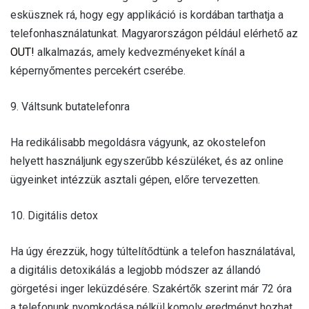
esküsznek rá, hogy egy applikáció is kordában tarthatja a
telefonhasználatunkat. Magyarországon például elérhető az
OUT!
alkalmazás, amely kedvezményeket kínál a
képernyőmentes percekért cserébe.
9. Váltsunk butatelefonra
Ha redikálisabb megoldásra vágyunk, az okostelefon
helyett használjunk egyszerűbb készüléket, és az online
ügyeinket intézzük asztali gépen, előre tervezetten.
10. Digitális detox
Ha úgy érezzük, hogy túltelítődtünk a telefon használatával,
a digitális detoxikálás a legjobb módszer az állandó
görgetési inger leküzdésére. Szakértők szerint már 72 óra
a telefonunk nyomkodása nélkül komoly eredményt hozhat,