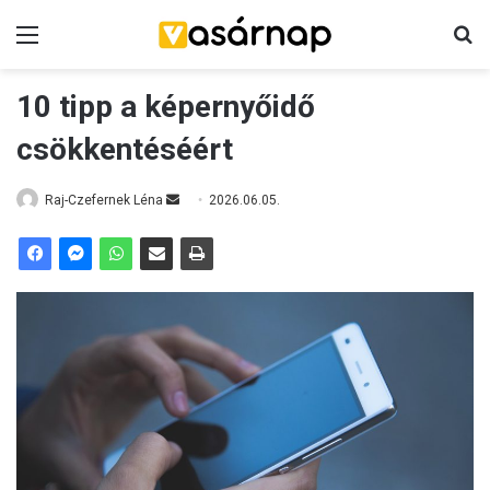
Menü
K
10 tipp a képernyőidő
csökkentéséért
Raj-Czefernek Léna
S
2026.06.05.
e
n
d
a
n
e
m
a
i
l