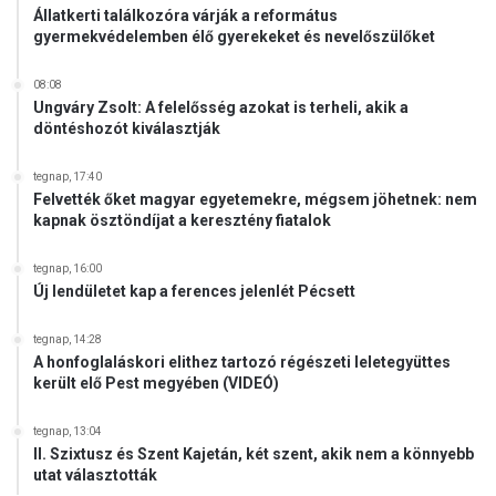
k
Állatkerti találkozóra várják a református
gyermekvédelemben élő gyerekeket és nevelőszülőket
é
z
i
08:08
Ungváry Zsolt: A felelősség azokat is terheli, akik a
g
döntéshozót kiválasztják
r
á
n
tegnap, 17:40
Felvették őket magyar egyetemekre, mégsem jöhetnek: nem
á
kapnak ösztöndíjat a keresztény fiatalok
t
-
b
tegnap, 16:00
Új lendületet kap a ferences jelenlét Pécsett
a
l
e
tegnap, 14:28
A honfoglaláskori elithez tartozó régészeti leletegyüttes
s
került elő Pest megyében (VIDEÓ)
e
t
e
tegnap, 13:04
II. Szixtusz és Szent Kajetán, két szent, akik nem a könnyebb
t
utat választották