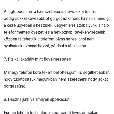
A legtöbben már a hálószobába is beviszik a telefont,
pedig sokkal kevesebbet görget az ember, ha nincs mindig
a keze ügyében a készülék. Legyen erre szabályunk: a háló
telefonmentes övezet, és a hétköznapi tevékenységeink
közben is tehetjük a telefont olyan helyre, ahol nem
nyúlhatunk azonnal hozzá, például a táskánkba.
7. Fizikai akadály mint figyelmeztetés
Már egy telefon köré tekert befőttesgumi is segíthet abban,
hogy tudatosítsuk magunkban: nem szeretnénk hogy sokat
görgessünk.
8. Használjunk valamilyen applikációt
Furcsa lehet a technológia segítségét hívni, de sokan