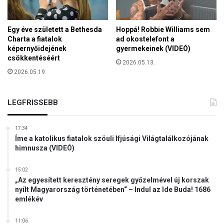
k
h
b
i
ő
Egy éve született a Bethesda
Hoppá! Robbie Williams sem
b
l
Charta a fiatalok
ad okostelefont a
a
v
képernyőidejének
gyermekeinek (VIDEÓ)
o
o
csökkentéséért
k
2026.05.13.
l
2026.05.19.
o
t
z
m
t
á
LEGFRISSEBB
a
r
a
s
z
17:34
o
ú
Íme a katolikus fiatalok szöuli Ifjúsági Világtalálkozójának
k
j
himnusza (VIDEÓ)
d
ö
15:02
r
„Az egyesített keresztény seregek győzelmével új korszak
ö
nyílt Magyarország történetében“ – Indul az Ide Buda! 1686
emlékév
g
d
i
11:06