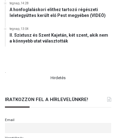
tegnap, 14:28
A honfoglaláskori elithez tartozó régészeti
leletegyüttes került elő Pest megyében (VIDEÓ)
tegnap, 13:04
II. Szixtusz és Szent Kajetán, két szent, akik nem
a könnyebb utat választották
.
Hirdetés
IRATKOZZON FEL A HÍRLEVELÜNKRE!
Email