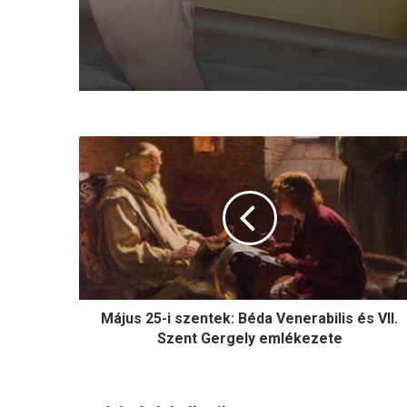
Törvénytelenség? Rétvá
Bence szerint lebukott 
Szociális és Családügyi
Minisztérium
M
á
j
u
s
2
5
-
i
Május 25-i szentek: Béda Venerabilis és VII.
s
z
Szent Gergely emlékezete
e
n
t