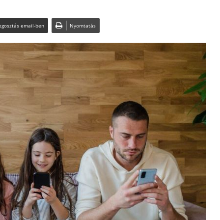
gosztás email-ben
Nyomtatás