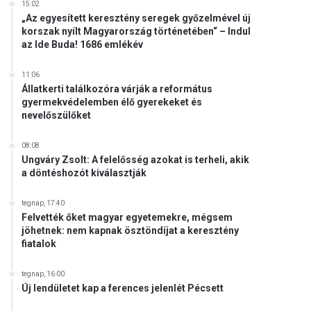
15:02
„Az egyesített keresztény seregek győzelmével új
korszak nyílt Magyarország történetében“ – Indul
az Ide Buda! 1686 emlékév
11:06
Állatkerti találkozóra várják a református
gyermekvédelemben élő gyerekeket és
nevelőszülőket
08:08
Ungváry Zsolt: A felelősség azokat is terheli, akik
a döntéshozót kiválasztják
tegnap, 17:40
Felvették őket magyar egyetemekre, mégsem
jöhetnek: nem kapnak ösztöndíjat a keresztény
fiatalok
tegnap, 16:00
Új lendületet kap a ferences jelenlét Pécsett