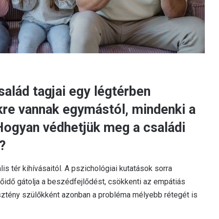
salád tagjai egy légtérben
kre vannak egymástól, mindenki a
Hogyan védhetjük meg a családi
?
s tér kihívásaitól. A pszichológiai kutatások sorra
yőidő gátolja a beszédfejlődést, csökkenti az empátiás
esztény szülőkként azonban a probléma mélyebb rétegét is