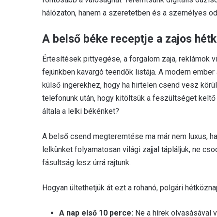
hálózaton, hanem a szeretetben és a személyes o
A belső béke receptje a zajos hé
Értesítések pittyegése, a forgalom zaja, reklámok v
fejünkben kavargó teendők listája. A modern ember
külső ingerekhez, hogy ha hirtelen csend vesz körü
telefonunk után, hogy kitöltsük a feszültséget keltő
általa a lelki békénket?
A belső csend megteremtése ma már nem luxus, hanem
lelkünket folyamatosan világi zajjal tápláljuk, ne c
fásultság lesz úrrá rajtunk.
Hogyan ültethetjük át ezt a rohanó, polgári hétközn
A nap első 10 perce:
Ne a hírek olvasásával 