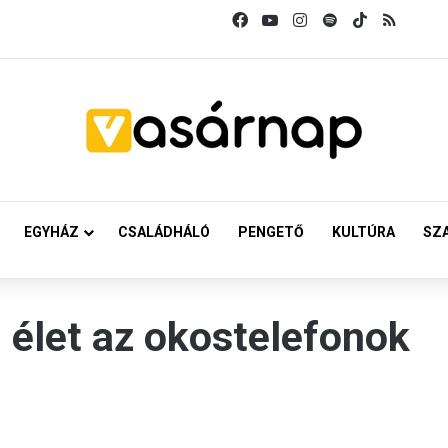
Facebook
YouTube
Instagram
Spotify
TikTok
RSS
EGYHÁZ
CSALÁDHÁLÓ
PENGETŐ
KULTÚRA
SZ
 élet az okostelefonok