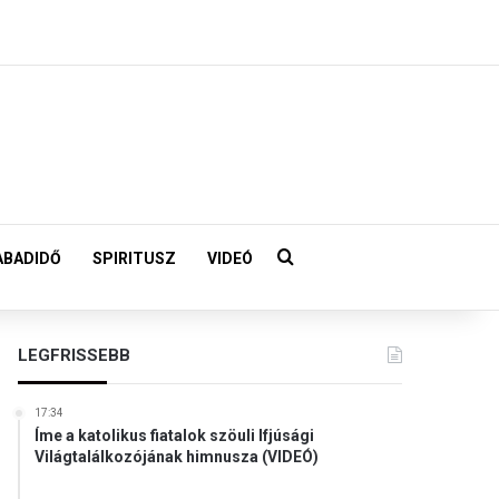
Keresés:
ABADIDŐ
SPIRITUSZ
VIDEÓ
LEGFRISSEBB
17:34
Íme a katolikus fiatalok szöuli Ifjúsági
Világtalálkozójának himnusza (VIDEÓ)