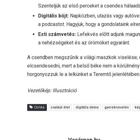
Szenteljük az első perceket a csendes hálaad
Digitális böjt:
Napközben, utazás vagy autóvez
a podcastot. Hagyjuk, hogy a gondolataink elr
Esti számvetés:
Lefekvés előtt adjunk magunk
a nehézségeket és az örömöket egyaránt.
A csendben megszűnik a világi maszkok viselése; ot
elcsendesedni, mert a belső béke nem a körülménye
horgonyozzuk le a lelkünket a Teremtő jelenlétében
Vezetőkép: Illusztráció
Címke
családi élet
digitális detox
gyereknevelés
ké
Vasárnap.hu