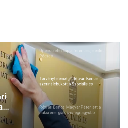
Új lendületet kap a ferences jelenlét
Pécsett
Törvénytelenség? Rétvári Bence
szerint lebukott a Szociális és
Családügyi Minisztérium
Péter
s
Rétvári Bence: Magyar Péter lett a
paksi energiakrízis legnagyobb
sztője
rémhírterjesztője (VIDEÓ)