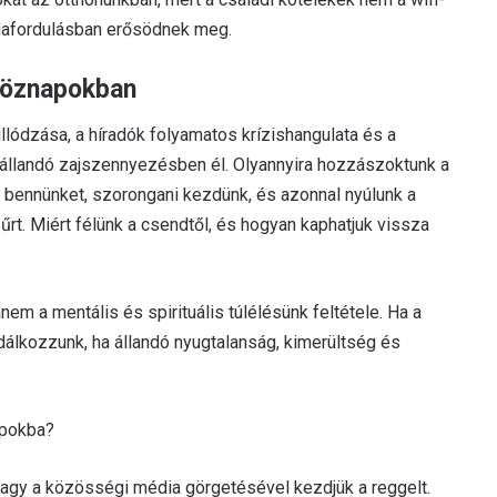
dafordulásban erősödnek meg.
tköznapokban
illódzása, a híradók folyamatos krízishangulata és a
 állandó zajszennyezésben él. Olyannyira hozzászoktunk a
l bennünket, szorongani kezdünk, és azonnal nyúlunk a
 űrt. Miért félünk a csendtől, és hogyan kaphatjuk vissza
 a mentális és spirituális túlélésünk feltétele. Ha a
sodálkozzunk, ha állandó nyugtalanság, kimerültség és
apokba?
vagy a közösségi média görgetésével kezdjük a reggelt.