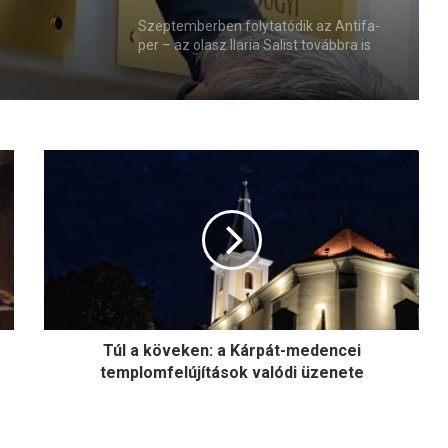
ri
Szeptemberben folytatódik az Antifa-
per – az olasz Ilaria Salist továbbra is
a
mentelmi jog védi
T
ú
l
a
k
ö
v
e
k
Túl a köveken: a Kárpát-medencei
e
n
templomfelújítások valódi üzenete
:
a
K