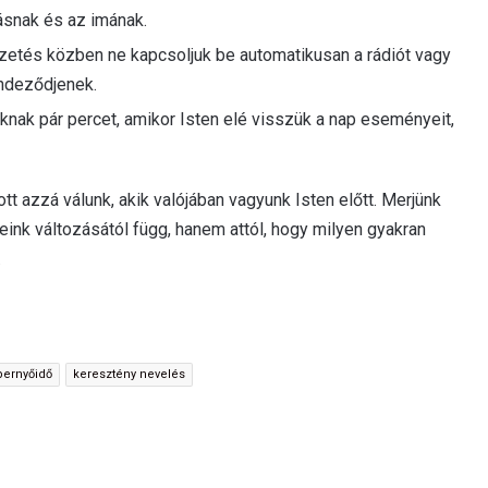
ásnak és az imának.
etés közben ne kapcsoljuk be automatikusan a rádiót vagy
endeződjenek.
nak pár percet, amikor Isten elé visszük a nap eseményeit,
t azzá válunk, akik valójában vagyunk Isten előtt. Merjünk
ink változásától függ, hanem attól, hogy milyen gyakran
.
pernyőidő
keresztény nevelés