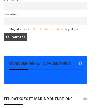
Vezetéknév
Keresztnév
Elfogadom az
Adatkezelési tájékoztatóban
foglaltakat.
KÖVESSEN MINKET A FACEBOOKON
FELIRATKOZOTT MÁR A YOUTUBE-ON?