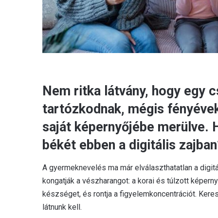
Nem ritka látvány, hogy egy c
tartózkodnak, mégis fényéve
saját képernyőjébe merülve. 
békét ebben a digitális zajban
A gyermeknevelés ma már elválaszthatatlan a digitáli
kongatják a vészharangot: a korai és túlzott képern
készséget, és rontja a figyelemkoncentrációt. Ker
látnunk kell.