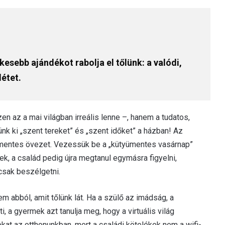
kesebb ajándékot rabolja el tőlünk: a valódi,
étet.
en az a mai világban irreális lenne –, hanem a tudatos,
nk ki „szent tereket” és „szent időket” a házban! Az
ümentes övezet. Vezessük be a „kütyümentes vasárnap”
k, a család pedig újra megtanul egymásra figyelni,
csak beszélgetni.
 abból, amit tőlünk lát. Ha a szülő az imádság, a
, a gyermek azt tanulja meg, hogy a virtuális világ
kat az otthonunkban, mert a családi kötelékek nem a wifi-