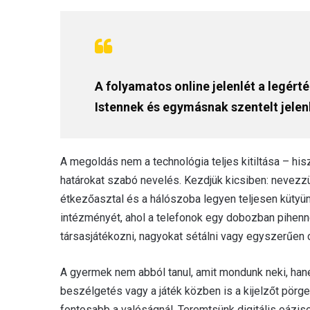
A folyamatos online jelenlét a legérté
Istennek és egymásnak szentelt jelenl
A megoldás nem a technológia teljes kitiltása – hisz
határokat szabó nevelés. Kezdjük kicsiben: nevezzü
étkezőasztal és a hálószoba legyen teljesen küty
intézményét, ahol a telefonok egy dobozban pihenne
társasjátékozni, nagyokat sétálni vagy egyszerűen 
A gyermek nem abból tanul, amit mondunk neki, hanem
beszélgetés vagy a játék közben is a kijelzőt pörgeti
fontosabb a valóságnál. Teremtsünk digitális oáziso