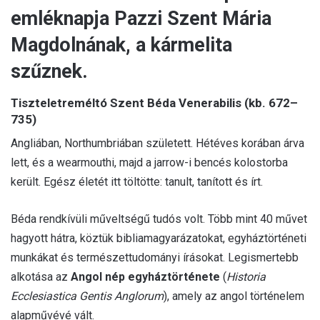
emléknapja Pazzi Szent Mária
Magdolnának, a kármelita
szűznek.
Tiszteletreméltó Szent Béda Venerabilis (kb. 672–
735)
Angliában, Northumbriában született. Hétéves korában árva
lett, és a wearmouthi, majd a jarrow-i bencés kolostorba
került. Egész életét itt töltötte: tanult, tanított és írt.
Béda rendkívüli műveltségű tudós volt. Több mint 40 művet
hagyott hátra, köztük bibliamagyarázatokat, egyháztörténeti
munkákat és természettudományi írásokat. Legismertebb
alkotása az
Angol nép egyháztörténete
(
Historia
Ecclesiastica Gentis Anglorum
), amely az angol történelem
alapművévé vált.