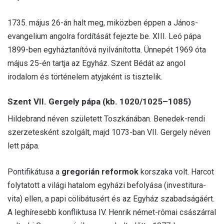
1735. május 26-án halt meg, miközben éppen a János-
evangelium angolra fordítását fejezte be. XIII. Leó pápa
1899-ben egyháztanítóvá nyilvánította. Ünnepét 1969 óta
május 25-én tartja az Egyház. Szent Bédát az angol
irodalom és történelem atyjaként is tisztelik.
Szent VII. Gergely pápa (kb. 1020/1025–1085)
Hildebrand néven született Toszkánában. Benedek-rendi
szerzetesként szolgált, majd 1073-ban VII. Gergely néven
lett pápa.
Pontifikátusa a
gregorián reformok
korszaka volt. Harcot
folytatott a világi hatalom egyházi befolyása (investitura-
vita) ellen, a papi cölibátusért és az Egyház szabadságáért.
A leghíresebb konfliktusa IV. Henrik német-római császárral