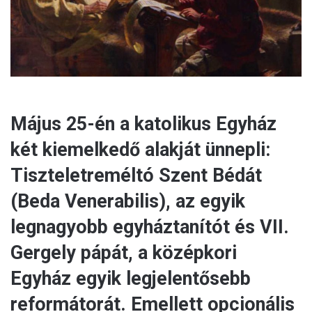
l
Május 25-én a katolikus Egyház
két kiemelkedő alakját ünnepli:
Tiszteletreméltó Szent Bédát
(Beda Venerabilis), az egyik
legnagyobb egyháztanítót és VII.
Gergely pápát, a középkori
Egyház egyik legjelentősebb
reformátorát. Emellett opcionális