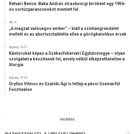
Rétvári Bence: Baka András strasbourgi bíróként egy 1956-
os sortűzparancsnokot mentett fel
08:14
„A magzat valóságos ember” – kiáll a szívhangrendelet
mellett és az abortusztabletta ellen a görögkatolikus érsek
tegnap, 16:57
Kántorokat képez a Székesfehérvári Egyházmegye – olyan
szolgálatra készítenek fel, amely nélkül elképzelhetetlen a
liturgia
tegnap, 14:33
Gryllus Vilmos és Szalóki Ági is fellép a pécsi Szamárfül
Fesztiválon
.
Hirdetés