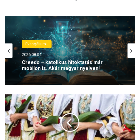
Evangélium+
2026.08.04.
Creedo – katolikus hitoktatás már
mobilon is. Akár magyar nyelven!
P
ü
n
k
ö
s
d