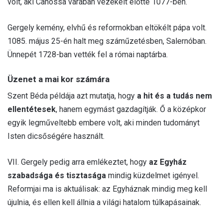
volt, aki Canossa várában vezekelt előtte 1077-ben.
Gergely kemény, elvhű és reformokban eltökélt pápa volt.
1085. május 25-én halt meg száműzetésben, Salernóban.
Ünnepét 1728-ban vették fel a római naptárba.
Üzenet a mai kor számára
Szent Béda példája azt mutatja, hogy
a hit és a tudás nem
ellentétesek
, hanem egymást gazdagítják. Ő a középkor
egyik legműveltebb embere volt, aki minden tudományt
Isten dicsőségére használt.
VII. Gergely pedig arra emlékeztet, hogy
az Egyház
szabadsága és tisztasága
mindig küzdelmet igényel.
Reformjai ma is aktuálisak: az Egyháznak mindig meg kell
újulnia, és ellen kell állnia a világi hatalom túlkapásainak.