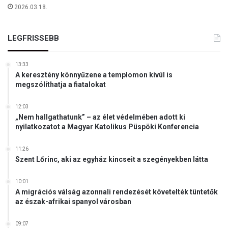
r
2026.03.18.
á
b
a
LEGFRISSEBB
n
?
13:33
A keresztény könnyűzene a templomon kívül is
megszólíthatja a fiatalokat
12:03
„Nem hallgathatunk” – az élet védelmében adott ki
nyilatkozatot a Magyar Katolikus Püspöki Konferencia
11:26
Szent Lőrinc, aki az egyház kincseit a szegényekben látta
10:01
A migrációs válság azonnali rendezését követelték tüntetők
az észak-afrikai spanyol városban
09:07