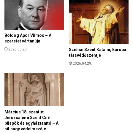
ö
é
s
l
d
e
i
t
ö
a
r
Boldog Apor Vilmos – A
z
ö
szeretet vértanúja
o
k
k
2026.05.23.
Sziénai Szent Katalin, Európa
s
o
társvédőszentje
é
s
2026.04.29.
g
t
e
l
e
f
o
n
o
Március 18. szentje:
k
Jeruzsálemi Szent Cirill
k
püspök és egyháztanító – A
hit nagy védelmezője
o