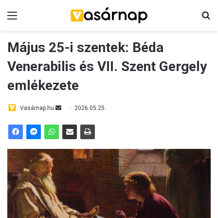
Menü
K
Május 25-i szentek: Béda
Venerabilis és VII. Szent Gergely
emlékezete
Vasárnap.hu
S
2026.05.25.
e
n
d
a
n
e
m
a
i