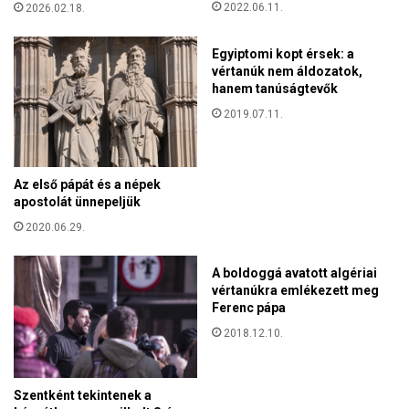
t
2022.06.11.
2026.02.18.
t
E
Egyiptomi kopt érsek: a
r
vértanúk nem áldozatok,
d
hanem tanúságtevők
é
2019.07.11.
l
y
k
r
Az első pápát és a népek
ó
apostolát ünnepeljük
n
2020.06.29.
i
k
á
A boldoggá avatott algériai
vértanúkra emlékezett meg
s
Ferenc pápa
a
,
2018.12.10.
b
á
r
Szentként tekintenek a
ó