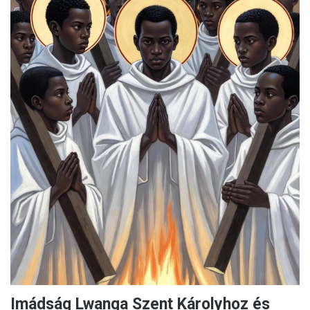
Imádság Lwanga Szent Károlyhoz és