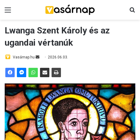
Menü
K
Lwanga Szent Károly és az
ugandai vértanúk
Vasárnap.hu
S
2026.06.03.
e
n
d
a
n
e
m
a
i
l