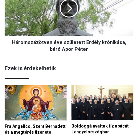
i
o
ó
m
k
s
,
z
e
á
u
z
r
Háromszázötven éve született Erdély krónikása,
ö
ó
t
báró Apor Péter
p
v
a
e
i
Ezek is érdekelhetik
n
v
é
a
v
l
e
ó
s
s
z
á
ü
g
l
e
Boldoggá avattak tíz apácát
Fra Angelico, Szent Bernadett
t
Lengyelországban
és a megtérés üzenete
e