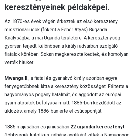
keresztényeinek példaképei.
Az 1870-es évek végén érkeztek az első keresztény
misszionáriusok (főként a Fehér Atyák) Buganda
Királyságba, a mai Uganda területére. A kereszténység
gyorsan terjedt, különösen a királyi udvarban szolgáló
fiatalok körében. Sokan megkeresztelkedtek, és komolyan
vették hitüket.
Mwanga II.
, a fiatal és gyanakvó király azonban egyre
fenyegetőbbnek látta a keresztény közösséget. Féltette a
hagyományos pogány hatalmát, és aggódott az európai
gyarmatosítók befolyása miatt. 1885-ben kezdődött az
üldözés, amely 1886-ban érte el csúcspontját.
1886 májusában és júniusában
22 ugandai keresztényt
(többségük katolikus, néhány anglikán) vittek a Namugongo