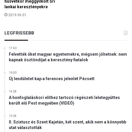
húsvétkor meggyilkolt Srí
A
lankai keresztényekre
p
2019.06.01.
o
r
P
LEGFRISSEBB
é
t
e
17:40
Felvették őket magyar egyetemekre, mégsem jöhetnek: nem
r
kapnak ösztöndíjat a keresztény fiatalok
16:00
Új lendületet kap a ferences jelenlét Pécsett
14:28
A honfoglaláskori elithez tartozó régészeti leletegyüttes
került elő Pest megyében (VIDEÓ)
13:04
II. Szixtusz és Szent Kajetán, két szent, akik nem a könnyebb
utat választották