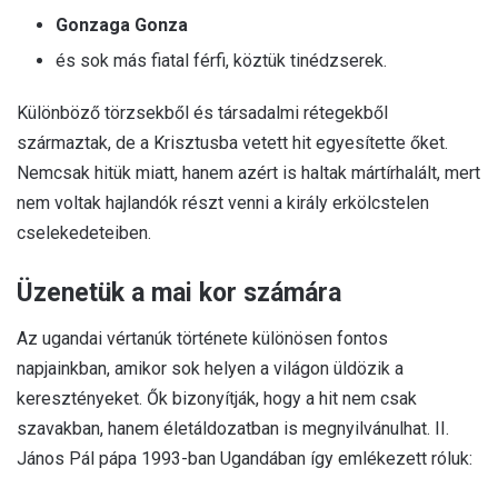
Gonzaga Gonza
és sok más fiatal férfi, köztük tinédzserek.
Különböző törzsekből és társadalmi rétegekből
származtak, de a Krisztusba vetett hit egyesítette őket.
Nemcsak hitük miatt, hanem azért is haltak mártírhalált, mert
nem voltak hajlandók részt venni a király erkölcstelen
cselekedeteiben.
Üzenetük a mai kor számára
Az ugandai vértanúk története különösen fontos
napjainkban, amikor sok helyen a világon üldözik a
keresztényeket. Ők bizonyítják, hogy a hit nem csak
szavakban, hanem életáldozatban is megnyilvánulhat. II.
János Pál pápa 1993-ban Ugandában így emlékezett róluk: