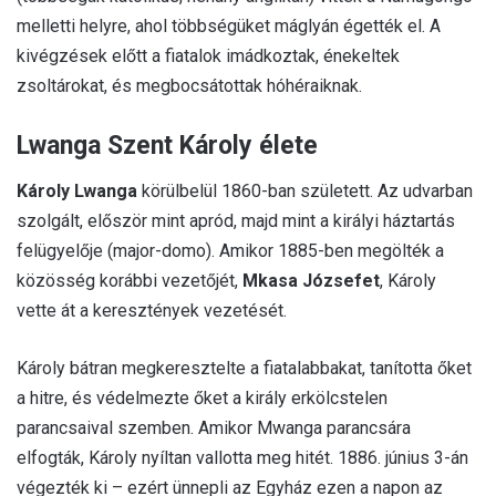
melletti helyre, ahol többségüket máglyán égették el. A
kivégzések előtt a fiatalok imádkoztak, énekeltek
zsoltárokat, és megbocsátottak hóhéraiknak.
Lwanga Szent Károly élete
Károly Lwanga
körülbelül 1860-ban született. Az udvarban
szolgált, először mint apród, majd mint a királyi háztartás
felügyelője (major-domo). Amikor 1885-ben megölték a
közösség korábbi vezetőjét,
Mkasa Józsefet
, Károly
vette át a keresztények vezetését.
Károly bátran megkeresztelte a fiatalabbakat, tanította őket
a hitre, és védelmezte őket a király erkölcstelen
parancsaival szemben. Amikor Mwanga parancsára
elfogták, Károly nyíltan vallotta meg hitét. 1886. június 3-án
végezték ki – ezért ünnepli az Egyház ezen a napon az