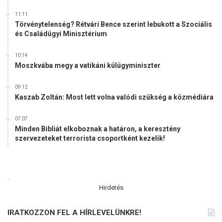
11:11
Törvénytelenség? Rétvári Bence szerint lebukott a Szociális
és Családügyi Minisztérium
10:14
Moszkvába megy a vatikáni külügyminiszter
09:12
Kaszab Zoltán: Most lett volna valódi szükség a közmédiára
07:07
Minden Bibliát elkoboznak a határon, a keresztény
szervezeteket terrorista csoportként kezelik!
.
Hirdetés
IRATKOZZON FEL A HÍRLEVELÜNKRE!