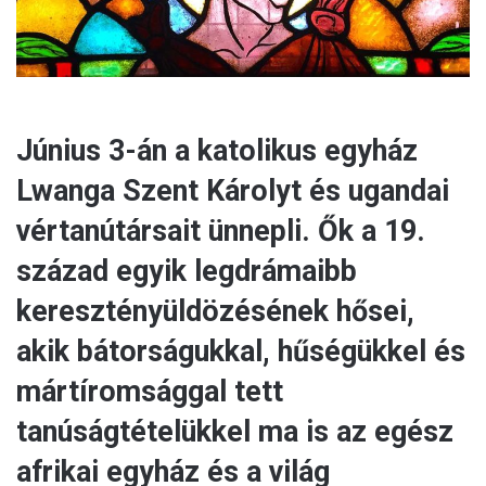
Június 3-án a katolikus egyház
Lwanga Szent Károlyt és ugandai
vértanútársait ünnepli. Ők a 19.
század egyik legdrámaibb
keresztényüldözésének hősei,
akik bátorságukkal, hűségükkel és
mártíromsággal tett
tanúságtételükkel ma is az egész
afrikai egyház és a világ