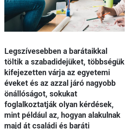
l
Legszívesebben a barátaikkal
töltik a szabadidejüket, többségük
kifejezetten várja az egyetemi
éveket és az azzal járó nagyobb
önállóságot, sokukat
foglalkoztatják olyan kérdések,
mint például az, hogyan alakulnak
majd át családi és baráti