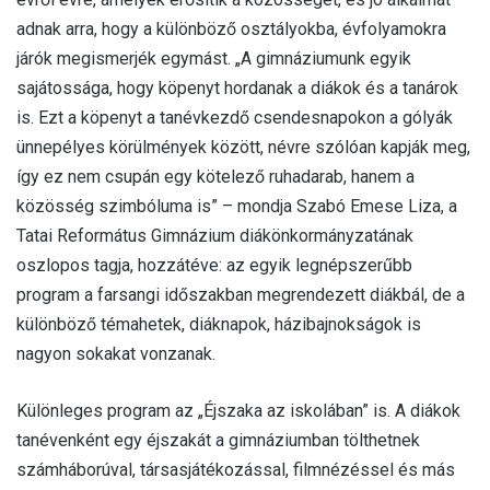
adnak arra, hogy a különböző osztályokba, évfolyamokra
járók megismerjék egymást. „A gimnáziumunk egyik
sajátossága, hogy köpenyt hordanak a diákok és a tanárok
is. Ezt a köpenyt a tanévkezdő csendesnapokon a gólyák
ünnepélyes körülmények között, névre szólóan kapják meg,
így ez nem csupán egy kötelező ruhadarab, hanem a
közösség szimbóluma is” – mondja Szabó Emese Liza, a
Tatai Református Gimnázium diákönkormányzatának
oszlopos tagja, hozzátéve: az egyik legnépszerűbb
program a farsangi időszakban megrendezett diákbál, de a
különböző témahetek, diáknapok, házibajnokságok is
nagyon sokakat vonzanak.
Különleges program az „Éjszaka az iskolában” is. A diákok
tanévenként egy éjszakát a gimnáziumban tölthetnek
számháborúval, társasjátékozással, filmnézéssel és más