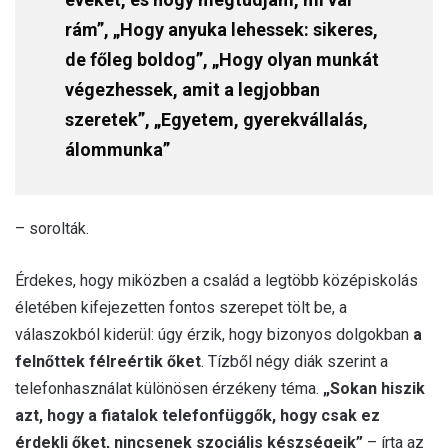
rám”, „Hogy anyuka lehessek: sikeres,
de főleg boldog”, „Hogy olyan munkát
végezhessek, amit a legjobban
szeretek”, „Egyetem, gyerekvállalás,
álommunka”
– sorolták.
Érdekes, hogy miközben a család a legtöbb középiskolás
életében kifejezetten fontos szerepet tölt be, a
válaszokból kiderül: úgy érzik, hogy bizonyos dolgokban
a
felnőttek félreértik őket
. Tízből négy diák szerint a
telefonhasználat különösen érzékeny téma.
„Sokan hiszik
azt, hogy a fiatalok telefonfüggők, hogy csak ez
érdekli őket, nincsenek szociális készségeik”
– írta az