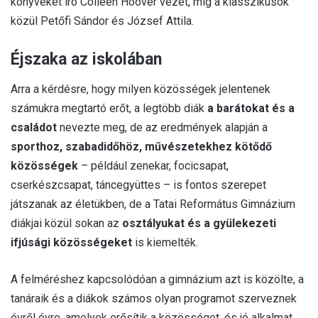
könyveket író Colleen Hoover vezet, míg a klasszikusok
közül Petőfi Sándor és József Attila.
Éjszaka az iskolában
Arra a kérdésre, hogy milyen közösségek jelentenek
számukra megtartó erőt, a legtöbb diák
a barátokat és a
családot
nevezte meg, de az eredmények alapján a
sporthoz, szabadidőhöz, művészetekhez kötődő
közösségek
– például zenekar, focicsapat,
cserkészcsapat, táncegyüttes – is fontos szerepet
játszanak az életükben, de a Tatai Református Gimnázium
diákjai közül sokan az
osztályukat és a gyülekezeti
ifjúsági közösségeket
is kiemelték.
A felméréshez kapcsolódóan a gimnázium azt is közölte, a
tanáraik és a diákok számos olyan programot szerveznek
évről évre, amelyek erősítik a közösséget, és jó alkalmat