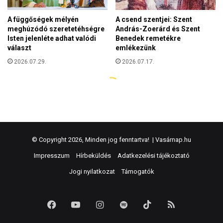
© Copyright 2026, Minden jog fenntartva! |
Vasárnap.hu
Impresszum
Hírbeküldés
Adatkezelési tájékoztató
Jogi nyilatkozat
Támogatók
Facebook
YouTube
Instagram
Spotify
TikTok
RSS