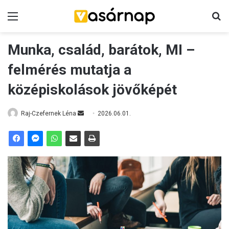
Menü
K
Munka, család, barátok, MI –
felmérés mutatja a
középiskolások jövőképét
Raj-Czefernek Léna
S
2026.06.01.
e
n
d
a
n
e
m
a
i