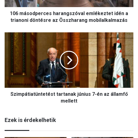
d
p
106 másodperces harangszóval emlékeztet idén a
e
r
trianoni döntésre az Összharang mobilalkalmazás
c
e
S
s
z
h
i
a
m
r
p
a
á
n
t
g
i
s
a
z
Szimpátiatüntetést tartanak június 7-én az államfő
t
ó
ü
mellett
v
n
a
t
l
Ezek is érdekelhetik
e
e
t
m
é
l