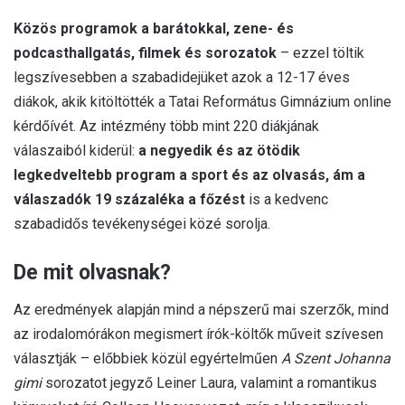
Közös programok a barátokkal, zene- és
podcasthallgatás, filmek és sorozatok
– ezzel töltik
legszívesebben a szabadidejüket azok a 12-17 éves
diákok, akik kitöltötték a Tatai Református Gimnázium online
kérdőívét. Az intézmény több mint 220 diákjának
válaszaiból kiderül:
a negyedik és az ötödik
legkedveltebb program a sport és az olvasás, ám a
válaszadók 19 százaléka a főzést
is a kedvenc
szabadidős tevékenységei közé sorolja.
De mit olvasnak?
Az eredmények alapján mind a népszerű mai szerzők, mind
az irodalomórákon megismert írók-költők műveit szívesen
választják – előbbiek közül egyértelműen
A Szent Johanna
gimi
sorozatot jegyző Leiner Laura, valamint a romantikus