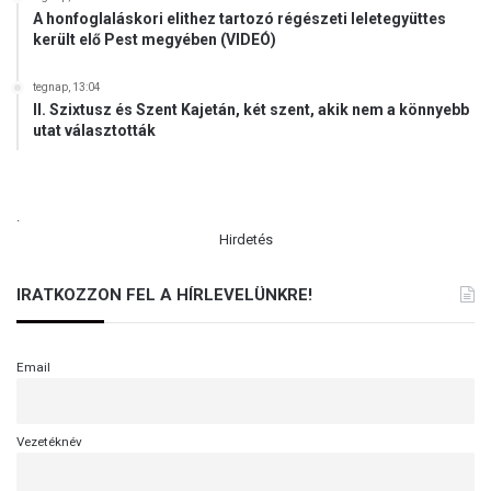
A honfoglaláskori elithez tartozó régészeti leletegyüttes
került elő Pest megyében (VIDEÓ)
tegnap, 13:04
II. Szixtusz és Szent Kajetán, két szent, akik nem a könnyebb
utat választották
.
Hirdetés
IRATKOZZON FEL A HÍRLEVELÜNKRE!
Email
Vezetéknév