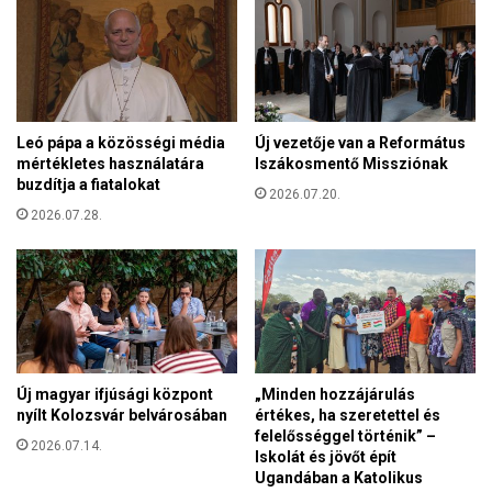
s
é
t
k
t
e
a
z
r
t
t
e
Leó pápa a közösségi média
Új vezetője van a Református
a
t
mértékletes használatára
Iszákosmentő Missziónak
n
i
buzdítja a fiatalokat
a
2026.07.20.
d
k
2026.07.28.
é
j
n
ú
a
n
t
i
r
u
i
s
a
7
n
Új magyar ifjúsági központ
„Minden hozzájárulás
-
o
nyílt Kolozsvár belvárosában
értékes, ha szeretettel és
é
n
felelősséggel történik” –
n
2026.07.14.
i
Iskolát és jövőt épít
a
Ugandában a Katolikus
d
z