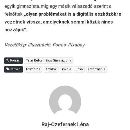
egyik gimnazista, míg egy másik válaszadó szerint a
felnőttek
„olyan problémákat is a digitális eszközökre
vezetnek vissza, amelyeknek semmi közük nincs
hozzájuk”.
Vezetőkép: illusztráció. Forrás: Pixabay
Forrás:
Tatai Református Gimnázium
Címke
felmérés
fiatalok
iskola
jövő
református
Raj-Czefernek Léna