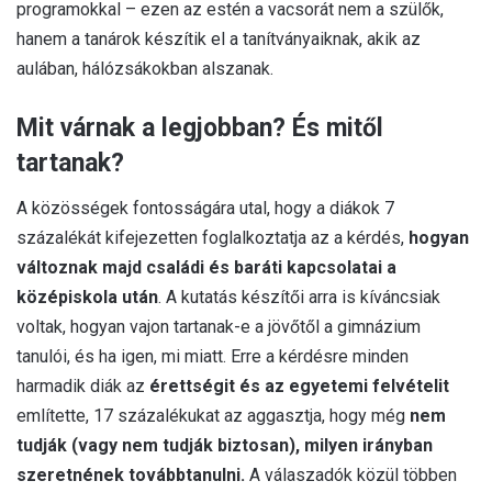
programokkal – ezen az estén a vacsorát nem a szülők,
hanem a tanárok készítik el a tanítványaiknak, akik az
aulában, hálózsákokban alszanak.
Mit várnak a legjobban? És mitől
tartanak?
A közösségek fontosságára utal, hogy a diákok 7
százalékát kifejezetten foglalkoztatja az a kérdés,
hogyan
változnak majd családi és baráti kapcsolatai a
középiskola után
. A kutatás készítői arra is kíváncsiak
voltak, hogyan vajon tartanak-e a jövőtől a gimnázium
tanulói, és ha igen, mi miatt. Erre a kérdésre minden
harmadik diák az
érettségit és az egyetemi felvételit
említette, 17 százalékukat az aggasztja, hogy még
nem
tudják (vagy nem tudják biztosan), milyen irányban
szeretnének továbbtanulni.
A válaszadók közül többen