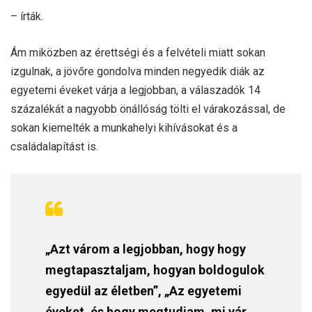
– írták.
Ám miközben az érettségi és a felvételi miatt sokan
izgulnak, a jövőre gondolva minden negyedik diák az
egyetemi éveket várja a legjobban, a válaszadók 14
százalékát a nagyobb önállóság tölti el várakozással, de
sokan kiemelték a munkahelyi kihívásokat és a
családalapítást is.
„Azt várom a legjobban, hogy hogy
megtapasztaljam, hogyan boldogulok
egyedül az életben”, „Az egyetemi
éveket, és hogy megtudjam, mi vár