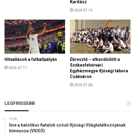
Karitász
ö
á
n
2026.07.13.
l
t
l
é
a
s
m
r
f
e
ő
a
m
z
e
Ö
Hitvallások a futballpályán
Ébresztő – elkezdődött a
l
Székesfehérvári
s
2026.07.11.
l
Egyházmegye ifjúsági tábora
s
e
Csákváron
z
t
h
2026.07.08.
t
a
r
LEGFRISSEBB
a
n
g
17:34
m
Íme a katolikus fiatalok szöuli Ifjúsági Világtalálkozójának
o
himnusza (VIDEÓ)