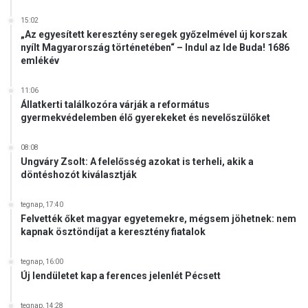
b
i
15:02
l
„Az egyesített keresztény seregek győzelmével új korszak
a
nyílt Magyarország történetében“ – Indul az Ide Buda! 1686
l
emlékév
k
a
11:06
l
Állatkerti találkozóra várják a református
m
gyermekvédelemben élő gyerekeket és nevelőszülőket
a
z
08:08
á
Ungváry Zsolt: A felelősség azokat is terheli, akik a
s
döntéshozót kiválasztják
tegnap, 17:40
Felvették őket magyar egyetemekre, mégsem jöhetnek: nem
kapnak ösztöndíjat a keresztény fiatalok
tegnap, 16:00
Új lendületet kap a ferences jelenlét Pécsett
tegnap, 14:28