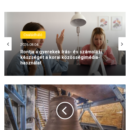
Egyéb
Családháló
2026.08.08.
2026.08.04.
Állatkerti találkozóra várják a
református gyermekvédelemben élő
gyerekeket és nevelőszülőket
1
Rontja a gyerekek írás- és számolási
készségét a korai közösségimédia-
0
használat
6
m
á
s
o