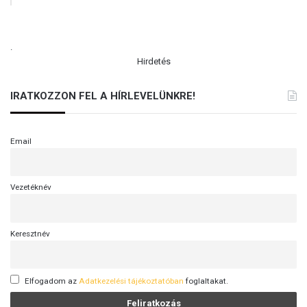
a
é
l
e
.
d
Hirdetés
IRATKOZZON FEL A HÍRLEVELÜNKRE!
Email
Vezetéknév
Keresztnév
Elfogadom az
Adatkezelési tájékoztatóban
foglaltakat.