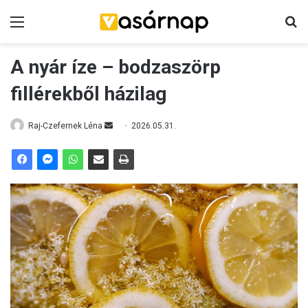
Menü
K
A nyár íze – bodzaszörp
fillérekből házilag
Raj-Czefernek Léna
S
2026.05.31.
e
n
d
a
n
e
m
a
i
l