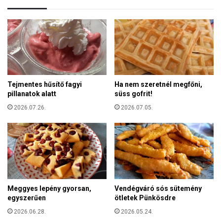
r
i
ó
–
m
A
a
B
i
í
c
r
s
ó
á
-
Tejmentes hűsítő fagyi
Ha nem szeretnél megfőni,
s
b
pillanatok alatt
süss gofrit!
z
é
á
2026.07.26.
2026.07.05.
r
r
h
,
á
é
z
s
m
a
g
Meggyes lepény gyorsan,
Vendégváró sós sütemény
á
egyszerűen
ötletek Pünkösdre
v
a
2026.06.28.
2026.05.24.
l