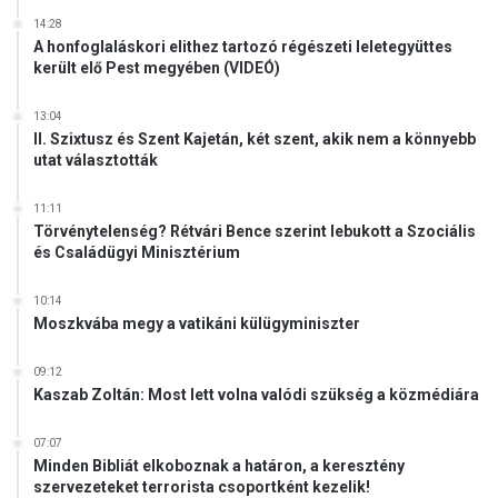
a
14:28
t
A honfoglaláskori elithez tartozó régészeti leletegyüttes
á
került elő Pest megyében (VIDEÓ)
t
,
13:04
a
II. Szixtusz és Szent Kajetán, két szent, akik nem a könnyebb
v
utat választották
a
g
11:11
y
Törvénytelenség? Rétvári Bence szerint lebukott a Szociális
S
és Családügyi Minisztérium
o
p
10:14
i
Moszkvába megy a vatikáni külügyminiszter
a
n
09:12
a
Kaszab Zoltán: Most lett volna valódi szükség a közmédiára
e
ú
07:07
j
Minden Bibliát elkoboznak a határon, a keresztény
r
szervezeteket terrorista csoportként kezelik!