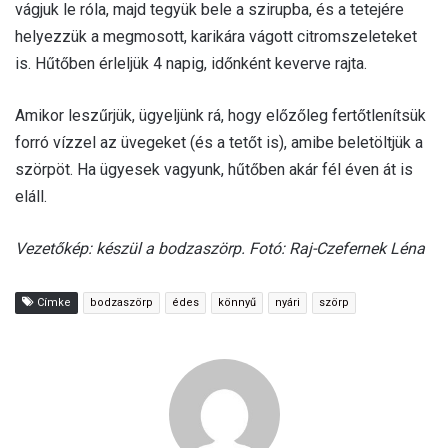
vágjuk le róla, majd tegyük bele a szirupba, és a tetejére
helyezzük a megmosott, karikára vágott citromszeleteket
is. Hűtőben érleljük 4 napig, időnként keverve rajta.
Amikor leszűrjük, ügyeljünk rá, hogy előzőleg fertőtlenítsük
forró vízzel az üvegeket (és a tetőt is), amibe beletöltjük a
szörpöt. Ha ügyesek vagyunk, hűtőben akár fél éven át is
eláll.
Vezetőkép: készül a bodzaszörp. Fotó: Raj-Czefernek Léna
Címke
bodzaszörp
édes
könnyű
nyári
szörp