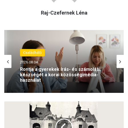
Raj-Czefernek Léna
Családháló
2026.08.04.
Rontja a gyerekek írás- és számolási
készségét a korai közösségimédia-
használat
B
u
d
a