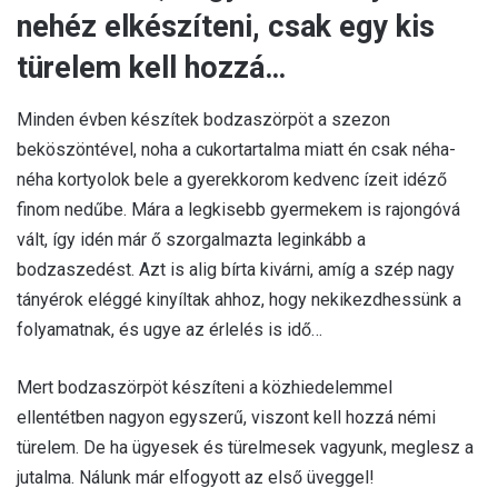
nehéz elkészíteni, csak egy kis
türelem kell hozzá…
Minden évben készítek bodzaszörpöt a szezon
beköszöntével, noha a cukortartalma miatt én csak néha-
néha kortyolok bele a gyerekkorom kedvenc ízeit idéző
finom nedűbe. Mára a legkisebb gyermekem is rajongóvá
vált, így idén már ő szorgalmazta leginkább a
bodzaszedést. Azt is alig bírta kivárni, amíg a szép nagy
tányérok eléggé kinyíltak ahhoz, hogy nekikezdhessünk a
folyamatnak, és ugye az érlelés is idő…
Mert bodzaszörpöt készíteni a közhiedelemmel
ellentétben nagyon egyszerű, viszont kell hozzá némi
türelem. De ha ügyesek és türelmesek vagyunk, meglesz a
jutalma. Nálunk már elfogyott az első üveggel!