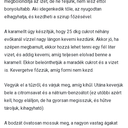
megbolondítja az ízét, de ne féljünk, nem lesz ettől
bonyolultabb. Aki idegenkedik tőle, az nyugodtan
elhagyhatja, és kezdheti a szirup főzésével.
A karamellt úgy készítjük, hogy 25 dkg cukrot néhány
evőkanál vízzel nagy lángon keverni kezdünk. Akkor jó, ha
szépen megbarnult, ekkor hozzá lehet tenni egy fél liter
vizet, és addig keverni, amíg teljesen elolvad benne a
karamell. Ekkor beleönthetjük a maradék cukrot és a vizet
is. Kevergetve főzzük, amíg forrni nem kezd.
Vegyük el a tűzről, és várjuk meg, amíg kihűl. Utána keverjük
bele a citromsavat és a nátrium-benzoátot (ez utóbbi azért
kell, hogy elálljon, de ha gyorsan megisszuk, és hűtve
tároljuk, kihagyható).
A bodzát óvatosan mossuk meg, a nagyon vastag ágakat