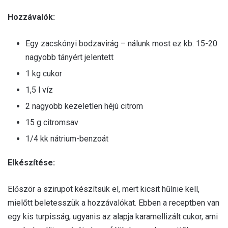
Hozzávalók:
Egy zacskónyi bodzavirág – nálunk most ez kb. 15-20
nagyobb tányért jelentett
1 kg cukor
1,5 l víz
2 nagyobb kezeletlen héjú citrom
15 g citromsav
1/4 kk nátrium-benzoát
Elkészítése:
Először a szirupot készítsük el, mert kicsit hűlnie kell,
mielőtt beletesszük a hozzávalókat. Ebben a receptben van
egy kis turpisság, ugyanis az alapja karamellizált cukor, ami