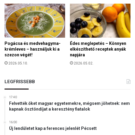
h
o
z
z
a
a
b
Pogácsa és medvehagyma-
Édes meglepetés – Könnyen
krémleves – használjuk ki a
elkészíthető receptek anyák
i
szezon végét!
napjára
r
o
2026.05.10.
2026.05.02.
d
a
l
LEGFRISSEBB
o
m
17:40
h
Felvették őket magyar egyetemekre, mégsem jöhetnek: nem
a
kapnak ösztöndíjat a keresztény fiatalok
n
g
16:00
u
Új lendületet kap a ferences jelenlét Pécsett
l