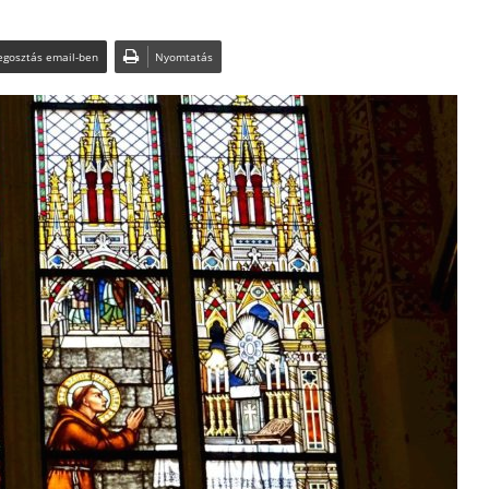
gosztás email-ben
Nyomtatás