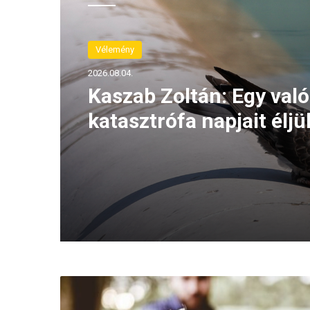
Vélemény
2026.08.04.
Kaszab Zoltán: Egy való
katasztrófa napjait éljü
U
n