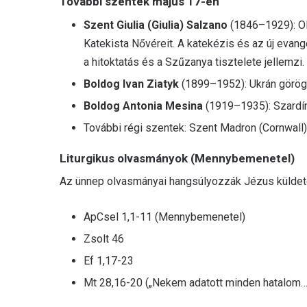
További szentek május 17-én
Szent Giulia (Giulia) Salzano
(1846–1929): Ol
Katekista Nővéreit. A katekézis és az új evang
a hitoktatás és a Szűzanya tisztelete jellemzi.
Boldog Ivan Ziatyk
(1899–1952): Ukrán görög 
Boldog Antonia Mesina
(1919–1935): Szardíni
További régi szentek: Szent Madron (Cornwall),
Liturgikus olvasmányok (Mennybemenetel)
Az ünnep olvasmányai hangsúlyozzák Jézus küldeté
ApCsel 1,1-11 (Mennybemenetel)
Zsolt 46
Ef 1,17-23
Mt 28,16-20 („Nekem adatott minden hatalom…