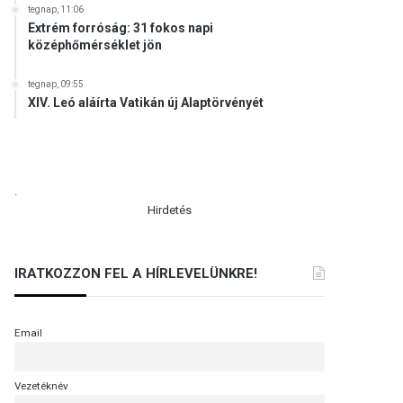
tegnap, 11:06
Extrém forróság: 31 fokos napi
középhőmérséklet jön
tegnap, 09:55
XIV. Leó aláírta Vatikán új Alaptörvényét
.
Hirdetés
IRATKOZZON FEL A HÍRLEVELÜNKRE!
Email
Vezetéknév