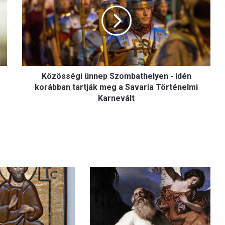
z
ö
s
s
é
g
i
Közösségi ünnep Szombathelyen - idén
ü
n
korábban tartják meg a Savaria Történelmi
n
Karnevált
e
p
S
z
o
m
b
a
t
h
e
l