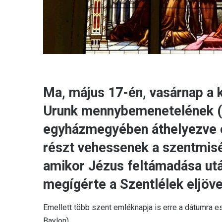
Ma, május 17-én, vasárnap a 
Urunk mennybemenetelének (
egyházmegyében áthelyezve e
részt vehessenek a szentmisén
amikor Jézus feltámadása ut
megígérte a Szentlélek eljöve
Emellett több szent emléknapja is erre a dátumra e
Baylon).