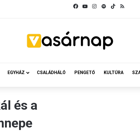
Facebook
YouTube
Instagram
Spotify
TikTok
RSS
EGYHÁZ
CSALÁDHÁLÓ
PENGETŐ
KULTÚRA
SZ
ál és a
nnepe