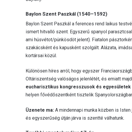
Baylon Szent Paszkál (1540–1592)
Baylon Szent Paszkál a ferences rend laikus testvé
ismert hitvalló szent. Egyszerű spanyol parasztcsa
ami húsvétot/pünkösdöt jelent). Fiatalon pásztorkén
szakácsként és kapusként szolgált. Alázata, imádság
kortársai közül.
Különösen híres arról, hogy egyszer Franciaországb
Oltáriszentség valóságos jelenlétét, és emiatt majd
eucharisztikus kongresszusok és egyesületek
helyen fővédőszentként tisztelik Spanyolországba
Üzenete ma:
A mindennapi munka közben is Isten j
és egyszerűség útján járva is szentté válhatunk.