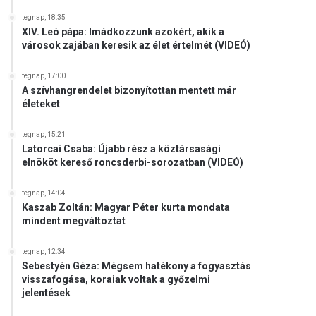
tegnap, 18:35
XIV. Leó pápa: Imádkozzunk azokért, akik a
városok zajában keresik az élet értelmét (VIDEÓ)
tegnap, 17:00
A szívhangrendelet bizonyítottan mentett már
életeket
tegnap, 15:21
Latorcai Csaba: Újabb rész a köztársasági
elnököt kereső roncsderbi-sorozatban (VIDEÓ)
tegnap, 14:04
Kaszab Zoltán: Magyar Péter kurta mondata
mindent megváltoztat
tegnap, 12:34
Sebestyén Géza: Mégsem hatékony a fogyasztás
visszafogása, koraiak voltak a győzelmi
jelentések