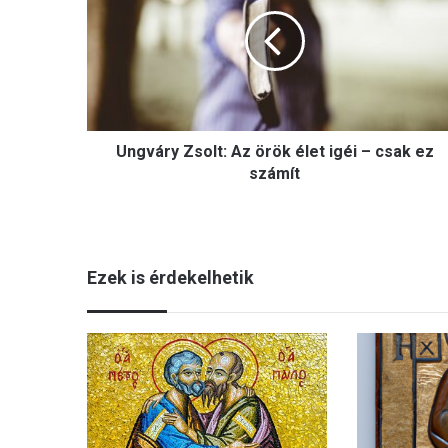
g
v
á
r
y
Z
s
Ungváry Zsolt: Az örök élet igéi – csak ez
o
l
számít
t
:
A
z
Ezek is érdekelhetik
ö
r
ö
k
é
l
e
t
i