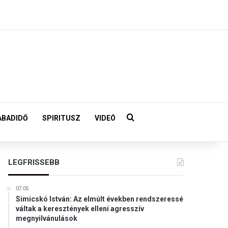
Keresés:
ABADIDŐ
SPIRITUSZ
VIDEÓ
LEGFRISSEBB
07:05
Simicskó István: Az elmúlt években rendszeressé
váltak a keresztények elleni agresszív
megnyilvánulások