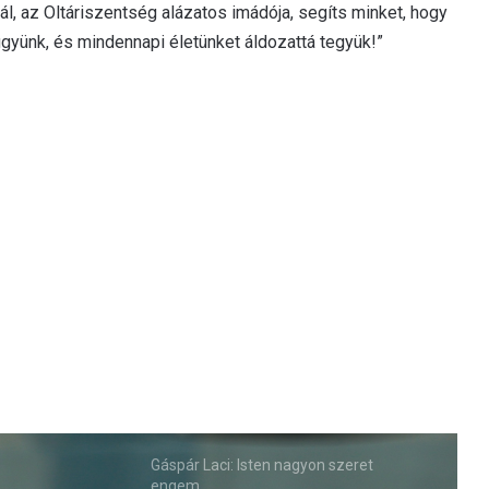
l, az Oltáriszentség alázatos imádója, segíts minket, hogy
yünk, és mindennapi életünket áldozattá tegyük!”
Gáspár Laci: Isten nagyon szeret
engem