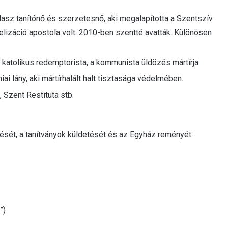
asz tanítónő és szerzetesnő, aki megalapította a Szentszív
elizáció apostola volt. 2010-ben szentté avatták. Különösen
katolikus redemptorista, a kommunista üldözés mártírja.
ai lány, aki mártírhalált halt tisztasága védelmében.
 Szent Restituta stb.
sét, a tanítványok küldetését és az Egyház reményét:
”)