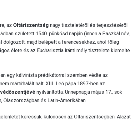
re, az
Oltáriszentség
nagy tiszteletéről és terjesztéséről
ládban született 1540. pünkösd napján (innen a Paszkál név,
t dolgozott, majd belépett a ferencesekhez, ahol főleg
os élete és az Eucharisztia iránti mély tisztelete kiemelte
an egy kálvinista prédikátorral szemben védte az
nem mártírhalált halt. XIII. Leó pápa 1897-ben az
 védőszentjévé
nyilvánította. Ünnepnapja május 17., sok
n, Olaszországban és Latin-Amerikában.
elenlétét keressük, különösen az Oltáriszentségben. Alázat