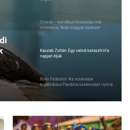
Creedo – katolikus hitoktatás már
mobilon is. Akár magyar nyelven!
di
k
Kaszab Zoltán: Egy valódi katasztrófa
napjait éljük
Illyés Szabolcs: Az eutanázia
legalizálása Pandóra szelencéjét nyitná
ki
K
ö