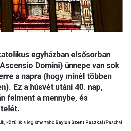
katolikus egyházban elsősorban
Ascensio Domini) ünnepe van sok
rre a napra (hogy minél többen
). Ez a húsvét utáni 40. nap,
án felment a mennybe, és
telét.
sik, közülük a legismertebb
Baylon Szent Paszkál
(Paschal