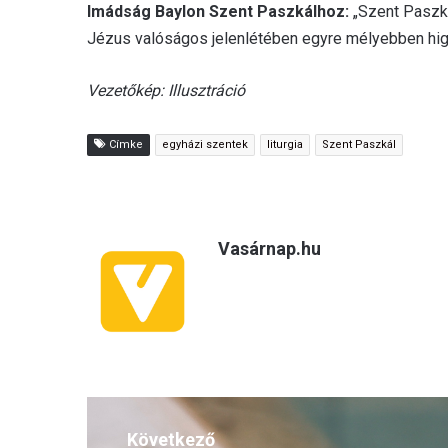
Imádság Baylon Szent Paszkálhoz:
„Szent Paszká
Jézus valóságos jelenlétében egyre mélyebben higg
Vezetőkép: Illusztráció
Címke
egyházi szentek
liturgia
Szent Paszkál
Vasárnap.hu
Következő