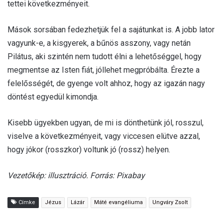
tettei következményeit.
Mások sorsában fedezhetjük fel a sajátunkat is. A jobb lator
vagyunk-e, a kisgyerek, a bűnös asszony, vagy netán
Pilátus, aki szintén nem tudott élni a lehetőséggel, hogy
megmentse az Isten fiát, jóllehet megpróbálta. Érezte a
felelősségét, de gyenge volt ahhoz, hogy az igazán nagy
döntést egyedül kimondja.
Kisebb ügyekben ugyan, de mi is dönthetünk jól, rosszul,
viselve a következményeit, vagy viccesen elütve azzal,
hogy jókor (rosszkor) voltunk jó (rossz) helyen.
Vezetőkép: illusztráció. Forrás: Pixabay
Címke
Jézus
Lázár
Máté evangéliuma
Ungváry Zsolt