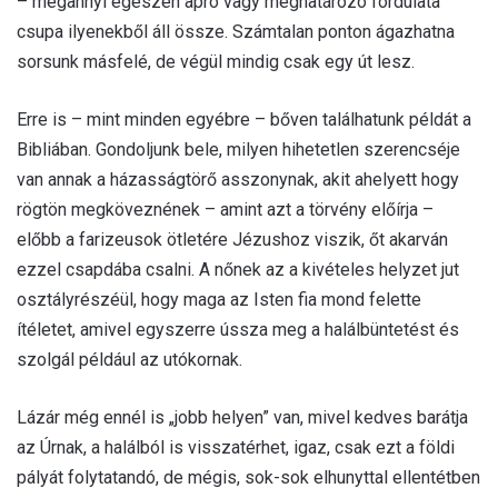
– megannyi egészen apró vagy meghatározó fordulata
csupa ilyenekből áll össze. Számtalan ponton ágazhatna
sorsunk másfelé, de végül mindig csak egy út lesz.
Erre is – mint minden egyébre – bőven találhatunk példát a
Bibliában. Gondoljunk bele, milyen hihetetlen szerencséje
van annak a házasságtörő asszonynak, akit ahelyett hogy
rögtön megköveznének – amint azt a törvény előírja –
előbb a farizeusok ötletére Jézushoz viszik, őt akarván
ezzel csapdába csalni. A nőnek az a kivételes helyzet jut
osztályrészéül, hogy maga az Isten fia mond felette
ítéletet, amivel egyszerre ússza meg a halálbüntetést és
szolgál például az utókornak.
Lázár még ennél is „jobb helyen” van, mivel kedves barátja
az Úrnak, a halálból is visszatérhet, igaz, csak ezt a földi
pályát folytatandó, de mégis, sok-sok elhunyttal ellentétben