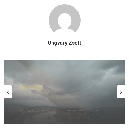
Ungváry Zsolt
Vélemény
2026.07.28.
Kaszab Zoltán: Vége a mézesheteknek,
a jobboldalon most kell erősnek lenni