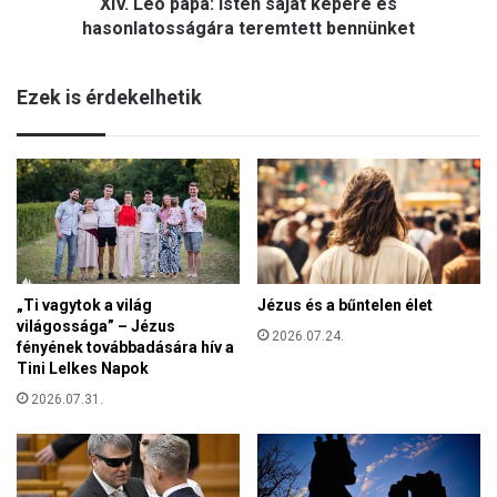
XIV. Leó pápa: Isten saját képére és
p
a
a
hasonlatosságára teremtett bennünket
d
:
o
I
t
Ezek is érdekelhetik
s
t
t
e
e
l
n
a
s
p
a
a
j
r
á
l
t
a
Jézus és a bűntelen élet
„Ti vagytok a világ
k
m
világossága” – Jézus
é
2026.07.24.
e
fényének továbbadására hív a
p
n
Tini Lelkes Napok
é
t
r
2026.07.31.
e
é
s
h