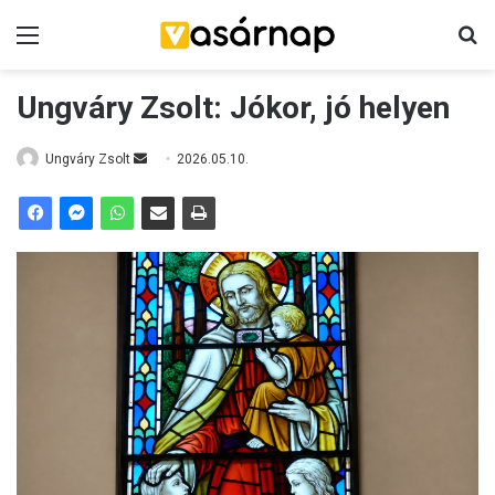
Menü
K
Ungváry Zsolt: Jókor, jó helyen
Ungváry Zsolt
S
2026.05.10.
e
n
d
a
n
e
m
a
i
l