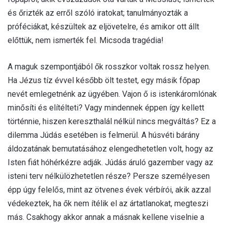
és őrizték az erről szóló iratokat; tanulmányozták a
próféciákat, készültek az eljövetelre, és amikor ott állt
előttük, nem ismerték fel. Micsoda tragédia!
A maguk szempontjából ők rosszkor voltak rossz helyen.
Ha Jézus tíz évvel később ölt testet, egy másik főpap
nevét emlegetnénk az ügyében. Vajon ő is istenkáromlónak
minősíti és elítélteti? Vagy mindennek éppen így kellett
történnie, hiszen kereszthalál nélkül nincs megváltás? Ez a
dilemma Júdás esetében is felmerül. A húsvéti bárány
áldozatának bemutatásához elengedhetetlen volt, hogy az
Isten fiát hóhérkézre adják. Júdás áruló gazember vagy az
isteni terv nélkülözhetetlen része? Persze személyesen
épp úgy felelős, mint az ötvenes évek vérbírói, akik azzal
védekeztek, ha ők nem ítélik el az ártatlanokat, megteszi
más. Csakhogy akkor annak a másnak kellene viselnie a