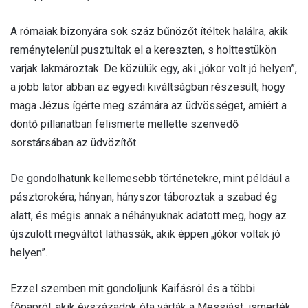
A rómaiak bizonyára sok száz bűnözőt ítéltek halálra, akik
reménytelenül pusztultak el a kereszten, s holttestükön
varjak lakmároztak. De közülük egy, aki „jókor volt jó helyen”,
a jobb lator abban az egyedi kiváltságban részesült, hogy
maga Jézus ígérte meg számára az üdvösséget, amiért a
döntő pillanatban felismerte mellette szenvedő
sorstársában az üdvözítőt.
De gondolhatunk kellemesebb történetekre, mint például a
pásztorokéra; hányan, hányszor táboroztak a szabad ég
alatt, és mégis annak a néhányuknak adatott meg, hogy az
újszülött megváltót láthassák, akik éppen „jókor voltak jó
helyen”.
Ezzel szemben mit gondoljunk Kaifásról és a többi
főpapról, akik évszázadok óta várták a Messiást, ismerték