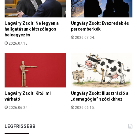
a
s
o
Ungváry Zsolt: Ne legyen a
Ungváry Zsolt: Évezredek és
n
hallgatásunk látszólagos
percemberkék
l
beleegyezés
a
2026.07.04.
2026.07.15.
t
o
s
s
á
g
á
r
Ungváry Zsolt: Kitől mi
Ungváry Zsolt: Illusztráció a
a
várható
„demagógia” szócikkhez
t
e
2026.06.24.
2026.06.15.
r
e
LEGFRISSEBB
m
t