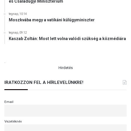
és Családügyi Minisztérium
tegnap, 10:14
Moszkvába megy a vatikáni külügyminiszter
tegnap, 09:12
Kaszab Zoltán: Most lett volna valódi szükség a közmédiára
.
Hirdetés
IRATKOZZON FEL A HÍRLEVELÜNKRE!
Email
Vezetéknév