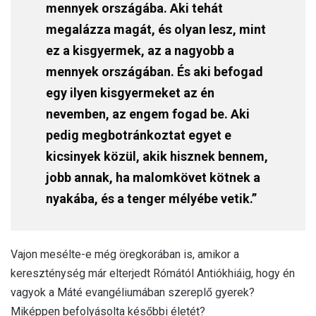
mennyek országába. Aki tehát
megalázza magát, és olyan lesz, mint
ez a kisgyermek, az a nagyobb a
mennyek országában. És aki befogad
egy ilyen kisgyermeket az én
nevemben, az engem fogad be. Aki
pedig megbotránkoztat egyet e
kicsinyek közül, akik hisznek bennem,
jobb annak, ha malomkövet kötnek a
nyakába, és a tenger mélyébe vetik.”
Vajon mesélte-e még öregkorában is, amikor a
kereszténység már elterjedt Rómától Antiókhiáig, hogy én
vagyok a Máté evangéliumában szereplő gyerek?
Miképpen befolyásolta későbbi életét?