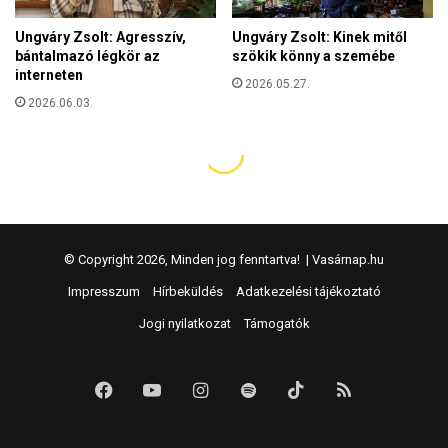
© Copyright 2026, Minden jog fenntartva! |
Vasárnap.hu
Impresszum
Hírbeküldés
Adatkezelési tájékoztató
Jogi nyilatkozat
Támogatók
Facebook
YouTube
Instagram
Spotify
TikTok
RSS