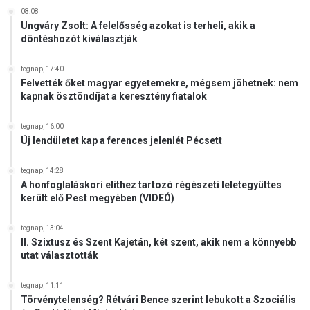
e
08:08
t
Ungváry Zsolt: A felelősség azokat is terheli, akik a
t
döntéshozót kiválasztják
b
e
tegnap, 17:40
n
Felvették őket magyar egyetemekre, mégsem jöhetnek: nem
n
kapnak ösztöndíjat a keresztény fiatalok
ü
n
tegnap, 16:00
k
Új lendületet kap a ferences jelenlét Pécsett
e
t
tegnap, 14:28
A honfoglaláskori elithez tartozó régészeti leletegyüttes
került elő Pest megyében (VIDEÓ)
tegnap, 13:04
II. Szixtusz és Szent Kajetán, két szent, akik nem a könnyebb
utat választották
tegnap, 11:11
Törvénytelenség? Rétvári Bence szerint lebukott a Szociális