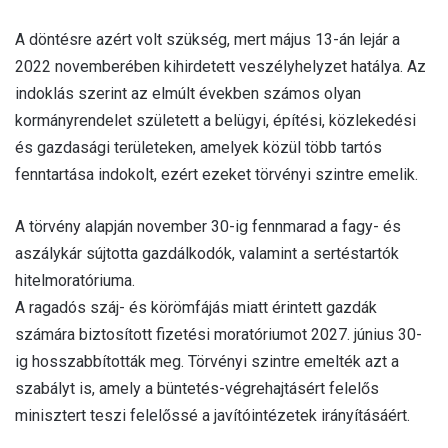
A döntésre azért volt szükség, mert május 13-án lejár a
2022 novemberében kihirdetett veszélyhelyzet hatálya. Az
indoklás szerint az elmúlt években számos olyan
kormányrendelet született a belügyi, építési, közlekedési
és gazdasági területeken, amelyek közül több tartós
fenntartása indokolt, ezért ezeket törvényi szintre emelik.
A törvény alapján november 30-ig fennmarad a fagy- és
aszálykár sújtotta gazdálkodók, valamint a sertéstartók
hitelmoratóriuma.
A ragadós száj- és körömfájás miatt érintett gazdák
számára biztosított fizetési moratóriumot 2027. június 30-
ig hosszabbították meg. Törvényi szintre emelték azt a
szabályt is, amely a büntetés-végrehajtásért felelős
minisztert teszi felelőssé a javítóintézetek irányításáért.