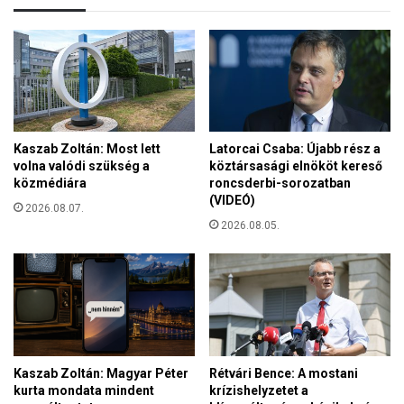
d
ó
ő
k
s
o
é
r
g
,
o
j
k
ó
a
Kaszab Zoltán: Most lett
Latorcai Csaba: Újabb rész a
h
i
volna valódi szükség a
köztársasági elnököt kereső
e
közmédiára
roncsderbi-sorozatban
l
(VIDEÓ)
y
2026.08.07.
e
2026.08.05.
n
Kaszab Zoltán: Magyar Péter
Rétvári Bence: A mostani
kurta mondata mindent
krízishelyzetet a