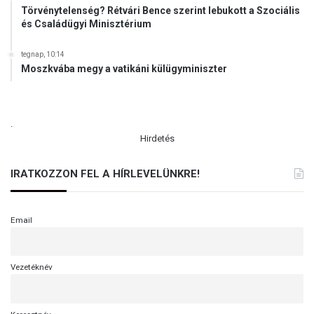
Törvénytelenség? Rétvári Bence szerint lebukott a Szociális
és Családügyi Minisztérium
tegnap, 10:14
Moszkvába megy a vatikáni külügyminiszter
.
Hirdetés
IRATKOZZON FEL A HÍRLEVELÜNKRE!
Email
Vezetéknév