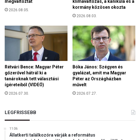
megváltoztat
klímaváltozás, a kánikula és a
kormány közösen okozta
2026.08.05.
2026.08.03.
Rétvári Bence: Magyar Péter
Bóka János: Szégyen és
gőzerővel hátrál ki a
gyalázat, amit ma Magyar
tanároknak tett választási
Péter az Országházban
ígéreteiből (VIDEÓ)
művelt
2026.07.30.
2026.07.27.
LEGFRISSEBB
11:06
Állatkerti találkozóra várják a református