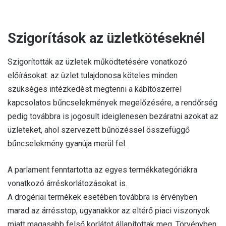
Szigorítások az üzletkötéseknél
Szigorították az üzletek működtetésére vonatkozó
előírásokat: az üzlet tulajdonosa köteles minden
szükséges intézkedést megtenni a kábítószerrel
kapcsolatos bűncselekmények megelőzésére, a rendőrség
pedig továbbra is jogosult ideiglenesen bezáratni azokat az
üzleteket, ahol szervezett bűnözéssel összefüggő
bűncselekmény gyanúja merül fel.
A parlament fenntartotta az egyes termékkategóriákra
vonatkozó árréskorlátozásokat is.
A drogériai termékek esetében továbbra is érvényben
marad az árrésstop, ugyanakkor az eltérő piaci viszonyok
miatt magasabb felső korlátot állapítottak meg. Törvényben