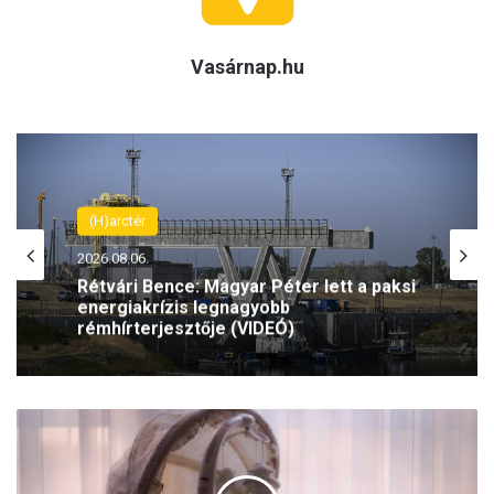
Vasárnap.hu
(H)arctér
2026.08.06.
Rétvári Bence: Magyar Péter lett a paksi
energiakrízis legnagyobb
rémhírterjesztője (VIDEÓ)
E
z
e
k