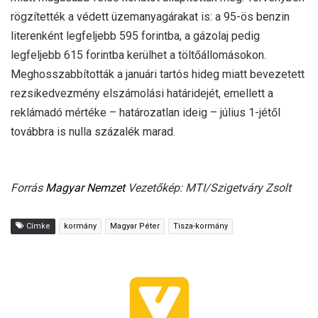
rögzítették a védett üzemanyagárakat is: a 95-ös benzin
literenként legfeljebb 595 forintba, a gázolaj pedig
legfeljebb 615 forintba kerülhet a töltőállomásokon.
Meghosszabbították a januári tartós hideg miatt bevezetett
rezsikedvezmény elszámolási határidejét, emellett a
reklámadó mértéke – határozatlan ideig – július 1-jétől
továbbra is nulla százalék marad.
Forrás
Magyar Nemzet
Vezetőkép: MTI/Szigetváry Zsolt
Címke
kormány
Magyar Péter
Tisza-kormány