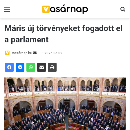
Menü
K
Máris új törvényeket fogadott el
a parlament
Vasárnap.hu
S
2026.05.09.
e
n
d
a
n
e
m
a
i
l