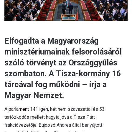
Elfogadta a Magyarország
minisztériumainak felsorolásáról
szóló törvényt az Országgyűlés
szombaton. A Tisza-kormány 16
tárcával fog működni – írja a
Magyar Nemzet.
A
parlament
141 igen, két nem szavazattal és 53
tartózkodás mellett hagyta jóvá a Tisza Párt
frakcióvezetője, Bujdosó Andrea által benyújtott