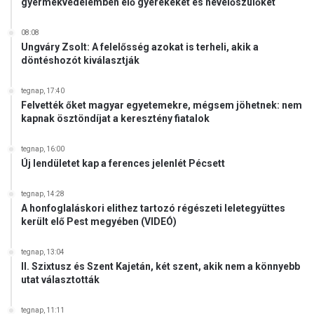
gyermekvédelemben élő gyerekeket és nevelőszülőket
08:08
Ungváry Zsolt: A felelősség azokat is terheli, akik a
döntéshozót kiválasztják
tegnap, 17:40
Felvették őket magyar egyetemekre, mégsem jöhetnek: nem
kapnak ösztöndíjat a keresztény fiatalok
tegnap, 16:00
Új lendületet kap a ferences jelenlét Pécsett
tegnap, 14:28
A honfoglaláskori elithez tartozó régészeti leletegyüttes
került elő Pest megyében (VIDEÓ)
tegnap, 13:04
II. Szixtusz és Szent Kajetán, két szent, akik nem a könnyebb
utat választották
tegnap, 11:11