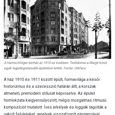
A Harnischfeger-bérház az 1910-es években. Tetőidomai a Margit körút
egyik legjellegzetesebb épületévé tették. Forrás: Urbface
A ház 1910 és 1911 között épült, formavilága a késői
historizmus és a szecesszió határán állt, a korszak
átmeneti, premodern stílusát képviselve. Az épület
homlokzata kiegyensúlyozott, mégis mozgalmas ritmusú
kompozíciót mutatott. Íves erkélyek és loggiák tagolták a
vakolt felületeket, amelyek visszafogott eleganciával