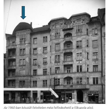
Az 1960-ban készült felvételen még felfedezhető a főkupola alsó,