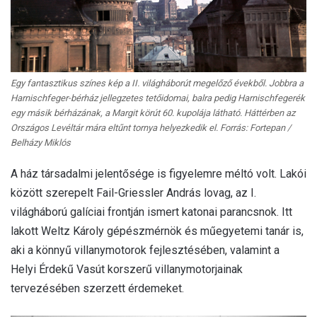
Egy fantasztikus színes kép a II. világháborút megelőző évekből. Jobbra a
Harnischfeger-bérház jellegzetes tetőidomai, balra pedig Harnischfegerék
egy másik bérházának, a Margit körút 60. kupolája látható. Háttérben az
Országos Levéltár mára eltűnt tornya helyezkedik el. Forrás: Fortepan /
Belházy Miklós
A ház társadalmi jelentősége is figyelemre méltó volt. Lakói
között szerepelt Fail-Griessler András lovag, az I.
világháború galíciai frontján ismert katonai parancsnok. Itt
lakott Weltz Károly gépészmérnök és műegyetemi tanár is,
aki a könnyű villanymotorok fejlesztésében, valamint a
Helyi Érdekű Vasút korszerű villanymotorjainak
tervezésében szerzett érdemeket.