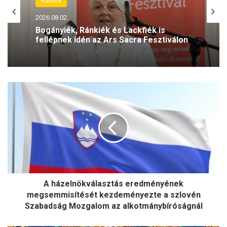
Kultúra
Kultúra
2026.08.02.
2026.08.01.
Bogányiék, Ránkiék és Lackfiék is
fellépnek idén az Ars Sacra Fesztiválon
Éppen 80 éve – a pengő romjain
született meg a forint
A
h
á
z
e
l
n
ö
k
A házelnökválasztás eredményének
v
á
megsemmisítését kezdeményezte a szlovén
l
Szabadság Mozgalom az alkotmánybíróságnál
a
s