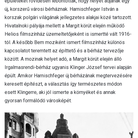
épületeket rövidesen lebontották, hogy helyet adjanak egy
új, korszerű városi bérháznak. Harnischfeger István a
korszak polgári világának jellegzetes alakjai közé tartozott.
Hivatalnoki pályája mellett a Margit körút elején működő
Helios filmszínház üzemeltetőjeként is ismertté vált 1916-
tól. A később Bem moziként ismert filmszínház különös
kapcsolatot teremtett az építtető és a bérház tervezője
között. A mozinak helyet adó, a Margit körút elején álló
Irgalmasrendi-bérház ugyanis Klinger József tervei alapján
épült. Amikor Harnischfeger új bérházának megtervezésére
keresett építészt, a választás így természetes módon
esett Klingerre, aki jól ismerte a környéket és annak
gyorsan formálódó városképét.