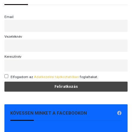
á
g
n
Email
á
l
Vezetéknév
Keresztnév
Elfogadom az
Adatkezelési tájékoztatóban
foglaltakat.
KÖVESSEN MINKET A FACEBOOKON