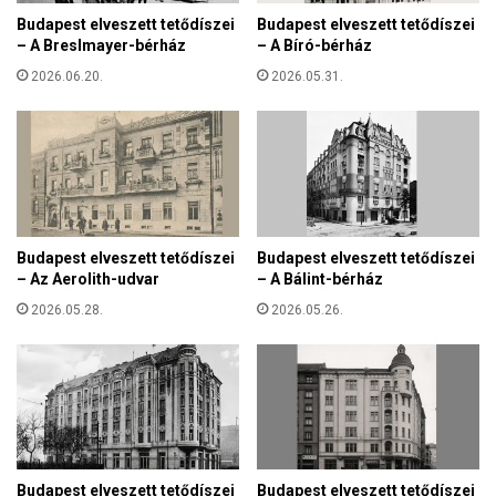
é
m
Budapest elveszett tetődíszei
Budapest elveszett tetődíszei
r
m
– A Breslmayer-bérház
– A Bíró-bérház
t
i
a
2026.06.20.
2026.05.31.
s
n
í
ú
t
é
é
s
s
S
é
z
t
e
k
Budapest elveszett tetődíszei
Budapest elveszett tetődíszei
n
e
– Az Aerolith-udvar
– A Bálint-bérház
t
z
G
2026.05.28.
2026.05.26.
d
y
e
ö
m
r
é
g
n
y
y
n
e
a
z
g
Budapest elveszett tetődíszei
Budapest elveszett tetődíszei