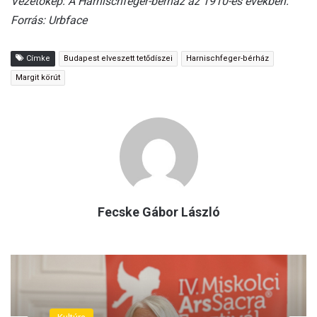
Vezetőkép: A Harnischfeger-bérház az 1910-es években.
Forrás: Urbface
Címke
Budapest elveszett tetődíszei
Harnischfeger-bérház
Margit körút
Fecske Gábor László