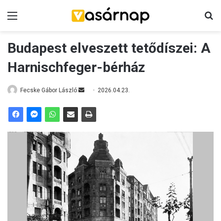
Menü
K
Budapest elveszett tetődíszei: A
Harnischfeger-bérház
Fecske Gábor László
S
2026.04.23.
e
n
d
a
n
e
m
a
i
l