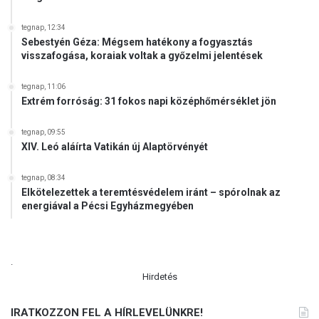
g
a
tegnap, 12:34
Sebestyén Géza: Mégsem hatékony a fogyasztás
l
visszafogása, koraiak voltak a győzelmi jelentések
o
m
a
tegnap, 11:06
Extrém forróság: 31 fokos napi középhőmérséklet jön
z
a
l
tegnap, 09:55
XIV. Leó aláírta Vatikán új Alaptörvényét
k
o
t
tegnap, 08:34
Elkötelezettek a teremtésvédelem iránt – spórolnak az
m
energiával a Pécsi Egyházmegyében
á
n
y
b
.
í
Hirdetés
r
ó
IRATKOZZON FEL A HÍRLEVELÜNKRE!
s