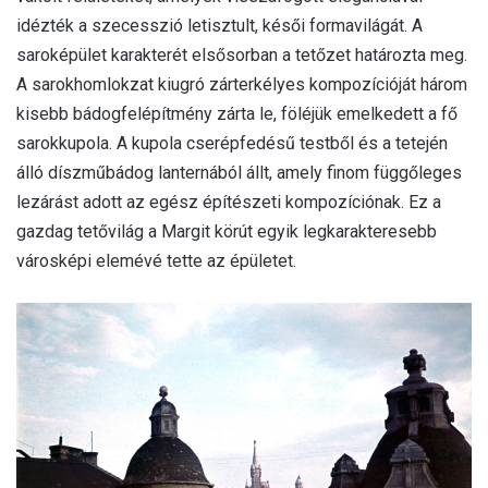
idézték a szecesszió letisztult, késői formavilágát. A
saroképület karakterét elsősorban a tetőzet határozta meg.
A sarokhomlokzat kiugró zárterkélyes kompozícióját három
kisebb bádogfelépítmény zárta le, föléjük emelkedett a fő
sarokkupola. A kupola cserépfedésű testből és a tetején
álló díszműbádog lanternából állt, amely finom függőleges
lezárást adott az egész építészeti kompozíciónak. Ez a
gazdag tetővilág a Margit körút egyik legkarakteresebb
városképi elemévé tette az épületet.