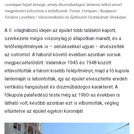
cseréppel héjalt tömege, amely díszműbádogos lanterna nélkül amorf
megjelenést kölcsönöz a tetődísznek. Forrás: Fortepan / Budapest
Főváros Levéltára / Városrendezési és Építészeti Osztályának fényképei
A II. világháború idején az épület több találatot kapott,
szerkezete mégis viszonylag jó állapotban maradt, és a
tetőfelépítmények is – sérülésekkel ugyan – átvészelték
az ostromot. A háborút követő években azonban sorsuk
megpecsételődött. Valamikor 1945 és 1948 között
eltávolították a három kisebb felépítményt, majd a fő kupola
lanternáját is lebontották, így az épület elveszítette eredeti
vertikális hangsúlyait és díszműbádogos karakterét. A
főkupola palafedésű teste még az 1960-as években is
látható volt, később azonban ezt is elbontották, végleg
eltüntetve az épület egykori koronáját.