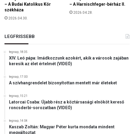
t
– A Budai Katolikus Kör
– A Harnischfeger-bérház II.
y
e
székháza
v
2026.04.28.
a
é
2026.04.30.
s
r
z
t
l
a
LEGFRISSEBB
o
n
v
ú
é
tegnap, 18:35
n
XIV. Leó pápa: Imádkozzunk azokért, akik a városok zajában
keresik az élet értelmét (VIDEÓ)
S
z
a
tegnap, 17:00
A szívhangrendelet bizonyítottan mentett már életeket
b
a
d
tegnap, 15:21
s
Latorcai Csaba: Újabb rész a köztársasági elnököt kereső
roncsderbi-sorozatban (VIDEÓ)
á
g
M
tegnap, 14:04
Kaszab Zoltán: Magyar Péter kurta mondata mindent
o
megváltoztat
z