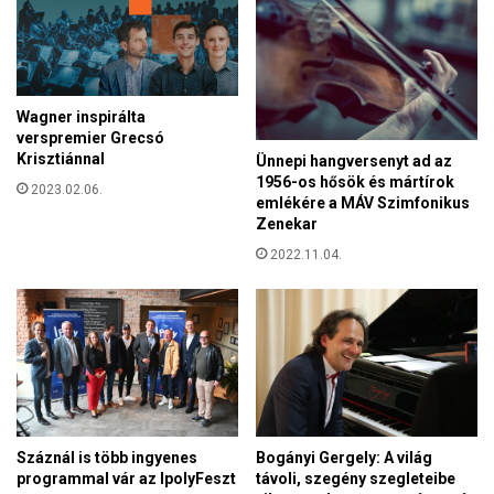
g
é
:
k
R
a
o
n
m
é
Wagner inspirálta
á
m
verspremier Grecsó
n
e
Krisztiánnal
Ünnepi hangversenyt ad az
i
t
1956-os hősök és mártírok
a
2023.02.06.
e
emlékére a MÁV Szimfonikus
m
k
Zenekar
e
a
2022.11.04.
g
z
s
o
z
r
é
o
p
s
í
z
t
o
i
k
a
n
Bogányi Gergely: A világ
Száznál is több ingyenes
k
a
távoli, szegény szegleteibe
programmal vár az IpolyFeszt
i