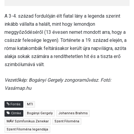
A 3-4. század fordulóján élt fiatal lány a legenda szerint
inkább vállalta a halált, mint hogy lemondjon
meggyőződéséről (13 évesen nemet mondott arra, hogy a
császár felesége legyen). Története a 19. század elején, a
római katakombák feltárásakor került újra napvilágra, azóta
alakja sokak számára a rendíthetetlen hit és a tiszta erő
szimbólumává vált.
Vezetőkép: Bogányi Gergely zongoraművész. Fotó:
Vasárnap.hu
Forrás:
MTI
Címke
Bogányi Gergely
Johannes Brahms
MÁV Szimfonikus Zenekar
Szent Filoména
Szent Filoména legendája