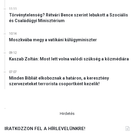
11:11
Törvénytelenség? Rétvári Bence szerint lebukott a Szociális
és Családügyi Minisztérium
10:14
Moszkvába megy a vatikáni külügyminiszter
09:12
Kaszab Zoltán: Most lett volna valódi szükség a közmédiára
07:07
Minden Bibliát elkoboznak a határon, a keresztény
szervezeteket terrorista csoportként kezelik!
.
Hirdetés
IRATKOZZON FEL A HÍRLEVELÜNKRE!