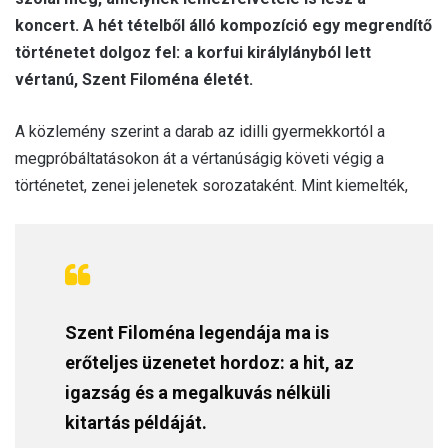
koncert. A hét tételből álló kompozíció egy megrendítő
történetet dolgoz fel: a korfui királylányból lett
vértanú, Szent Filoména életét.
A közlemény szerint a darab az idilli gyermekkortól a
megpróbáltatásokon át a vértanúságig követi végig a
történetet, zenei jelenetek sorozataként. Mint kiemelték,
Szent Filoména legendája ma is
erőteljes üzenetet hordoz: a hit, az
igazság és a megalkuvás nélküli
kitartás példáját.