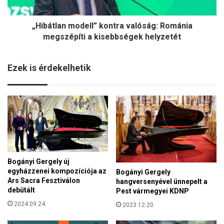
a
e
n
g
„Hibátlan modell” kontra valóság: Románia
m
f
o
megszépíti a kisebbségek helyzetét
é
d
l
e
e
Ezek is érdekelhetik
l
m
l
l
”
í
k
t
o
e
n
n
t
i
r
!
a
"
Bogányi Gergely új
v
-
egyházzenei kompozíciója az
Bogányi Gergely
a
ü
Ars Sacra Fesztiválon
hangversenyével ünnepelt a
l
z
debütált
Pest vármegyei KDNP
ó
e
s
2024.09.24.
2023.12.20.
n
á
t