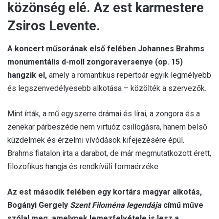
közönség elé. Az est karmestere
Zsiros Levente.
A koncert műsorának első felében Johannes Brahms
monumentális d-moll zongoraversenye (op. 15)
hangzik el,
amely a romantikus repertoár egyik legmélyebb
és legszenvedélyesebb alkotása – közölték a szervezők.
Mint írták, a mű egyszerre drámai és lírai, a zongora és a
zenekar párbeszéde nem virtuóz csillogásra, hanem belső
küzdelmek és érzelmi vívódások kifejezésére épül.
Brahms fiatalon írta a darabot, de már megmutatkozott érett,
filozofikus hangja és rendkívüli formaérzéke.
Az est második felében egy kortárs magyar alkotás,
Bogányi Gergely
Szent Filoména legendája
című műve
szólal meg, amelynek lemezfelvétele is lesz a