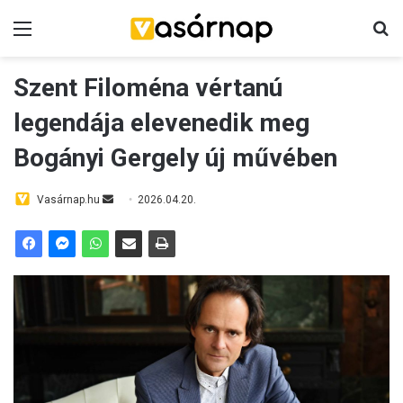
Menü
K
Szent Filoména vértanú
legendája elevenedik meg
Bogányi Gergely új művében
Vasárnap.hu
S
2026.04.20.
e
n
d
a
n
e
m
a
i