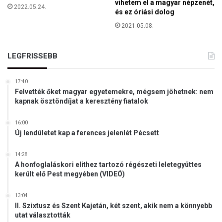
vihetem el a magyar népzenét,
k
2022.05.24.
s
és ez óriási dolog
e
2021.05.08.
b
b
s
LEGFRISSEBB
é
g
e
17:40
k
Felvették őket magyar egyetemekre, mégsem jöhetnek: nem
kapnak ösztöndíjat a keresztény fiatalok
h
e
l
16:00
y
Új lendületet kap a ferences jelenlét Pécsett
z
e
14:28
t
A honfoglaláskori elithez tartozó régészeti leletegyüttes
került elő Pest megyében (VIDEÓ)
é
t
13:04
II. Szixtusz és Szent Kajetán, két szent, akik nem a könnyebb
utat választották