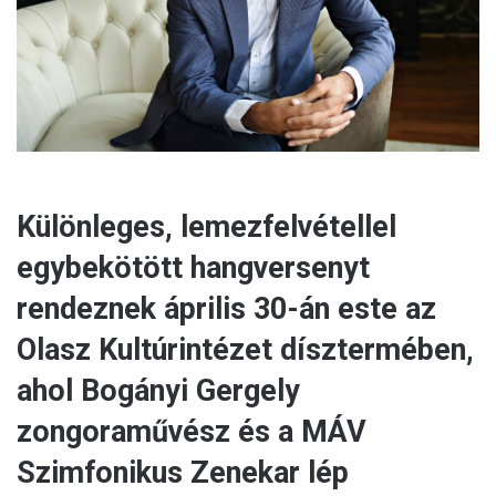
l
Különleges, lemezfelvétellel
egybekötött hangversenyt
rendeznek április 30-án este az
Olasz Kultúrintézet dísztermében,
ahol Bogányi Gergely
zongoraművész és a MÁV
Szimfonikus Zenekar lép