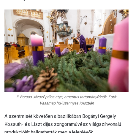
P. Borsos József pálos atya, emeritus tartományfőnök. Fotó:
Vasárnap.hu/Szennyes Krisztián
A szentmisét követően a bazilikában Bogányi Gergely
Kossuth- és Liszt díjas zongoraművész világszínvonalú
produkcióját hallgathatták meg a jelenlévők.