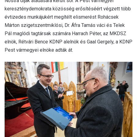
Nostra díjak átadására került sor. A Pest vármegyei
kereszténydemokrata közösség erősítéséért végzett több
évtizedes munkájukért megítélt elismerést Rohácsek
Márton szigetszentmiklósi, Dr. Áfra Tamás váci és Telek
Pál maglódi tagtársak számára Harrach Péter, az MKDSZ
elnök, Rétvári Bence KDNP alelnök és Gaal Gergely, a KDNP
Pest vármegyei elnöke adták át.