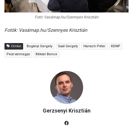
Fotó: Vasárnap.hu/Szennyes Krisztián
Fotók: Vasárnap.hu/Szennyes Krisztián
Címke
Bogányi Gergely
Gaál Gergely
Harrach Péter
KDNP
Pest vármegye
Rétvári Bence
Gerzsenyi Krisztián
Fac
eb