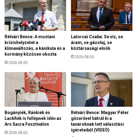
s
ű
e
v
g
e
í
l
t
e
i
Rétvári Bence: A mostani
Latorcai Csaba: Se víz, se
t
a
krízishelyzetet a
áram, se gázolaj, se
é
K
klímaváltozás, a kánikula és a
köztársasági elnök
t
a
kormány közösen okozta
a
2026.08.03.
t
G
2026.08.03.
o
á
l
z
i
a
k
i
u
ö
s
v
K
e
a
Bogányiék, Ránkiék és
Rétvári Bence: Magyar Péter
z
r
Lackfiék is fellépnek idén az
gőzerővel hátrál ki a
e
i
Ars Sacra Fesztiválon
tanároknak tett választási
t
t
ígéreteiből (VIDEÓ)
2026.08.02.
d
á