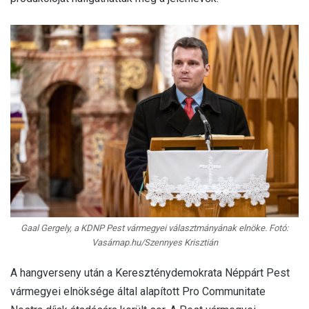
Gaal Gergely, a KDNP Pest vármegyei választmányának elnöke. Fotó:
Vasárnap.hu/Szennyes Krisztián
A hangverseny után a Kereszténydemokrata Néppárt Pest
vármegyei elnöksége által alapított Pro Communitate