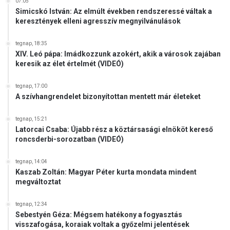
07:05
d
Simicskó István: Az elmúlt években rendszeressé váltak a
v
keresztények elleni agresszív megnyilvánulások
a
r
tegnap, 18:35
h
XIV. Leó pápa: Imádkozzunk azokért, akik a városok zajában
e
keresik az élet értelmét (VIDEÓ)
l
y
tegnap, 17:00
i
A szívhangrendelet bizonyítottan mentett már életeket
k
o
tegnap, 15:21
l
Latorcai Csaba: Újabb rész a köztársasági elnököt kereső
l
roncsderbi-sorozatban (VIDEÓ)
é
g
tegnap, 14:04
i
Kaszab Zoltán: Magyar Péter kurta mondata mindent
u
megváltoztat
m
d
tegnap, 12:34
i
Sebestyén Géza: Mégsem hatékony a fogyasztás
á
visszafogása, koraiak voltak a győzelmi jelentések