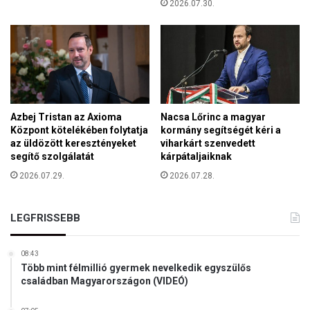
2026.07.30.
é
s
l
z
i
a
r
z
é
ö
s
s
z
s
é
z
Azbej Tristan az Axioma
Nacsa Lőrinc a magyar
n
e
Központ kötelékében folytatja
kormány segítségét kéri a
az üldözött keresztényeket
viharkárt szenvedett
d
segítő szolgálatát
kárpátaljaiknak
ő
l
2026.07.29.
2026.07.28.
t
s
z
LEGFRISSEBB
é
k
08:43
e
Több mint félmillió gyermek nevelkedik egyszülős
l
családban Magyarországon (VIDEÓ)
y
u