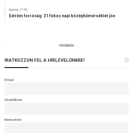
k
j
tegnap, 11:06
a
Extrém forróság: 31 fokos napi középhőmérséklet jön
i
t
.
Hirdetés
IRATKOZZON FEL A HÍRLEVELÜNKRE!
Email
Vezetéknév
Keresztnév