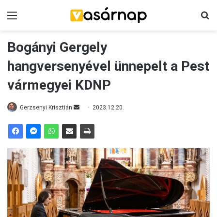
Menü
K
Bogányi Gergely
hangversenyével ünnepelt a Pest
vármegyei KDNP
Gerzsenyi Krisztián
S
2023.12.20.
e
n
d
a
n
e
m
a
i