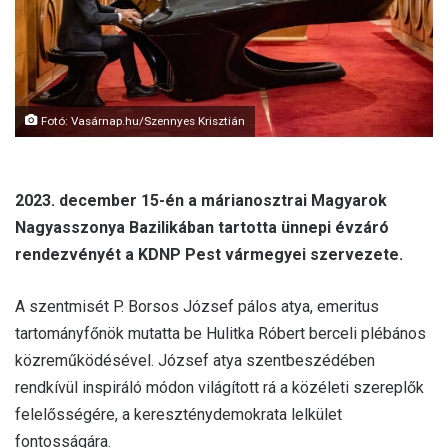
l
Fotó: Vasárnap.hu/Szennyes Krisztián
2023. december 15-én a márianosztrai Magyarok
Nagyasszonya Bazilikában tartotta ünnepi évzáró
rendezvényét a KDNP Pest vármegyei szervezete.
A szentmisét P. Borsos József pálos atya, emeritus
tartományfőnök mutatta be Hulitka Róbert berceli plébános
közreműködésével. József atya szentbeszédében
rendkívül inspiráló módon világított rá a közéleti szereplők
felelősségére, a kereszténydemokrata lelkület
fontosságára.