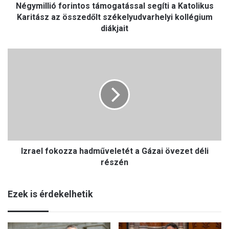
Négymillió forintos támogatással segíti a Katolikus
ó
f
Karitász az összedőlt székelyudvarhelyi kollégium
o
diákjait
r
i
I
n
z
t
r
o
a
s
e
t
l
á
f
m
o
o
k
g
Izrael fokozza hadműveletét a Gázai övezet déli
o
a
z
részén
t
z
á
a
s
Ezek is érdekelhetik
h
s
a
a
d
l
m