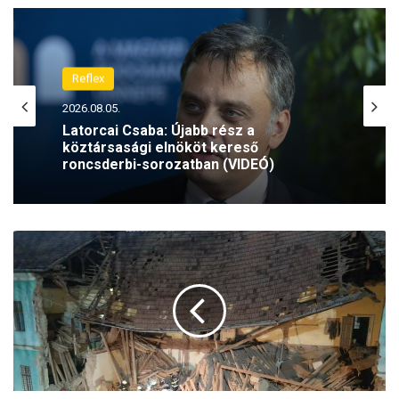
oo
k
Reflex
2026.08.05.
(H)arctér
Latorcai Csaba: Újabb rész a
2026.08.05.
köztársasági elnököt kereső
roncsderbi-sorozatban (VIDEÓ)
N
Extrém forróság: 31 fokos napi
é
középhőmérséklet jön
g
y
m
i
l
l
i