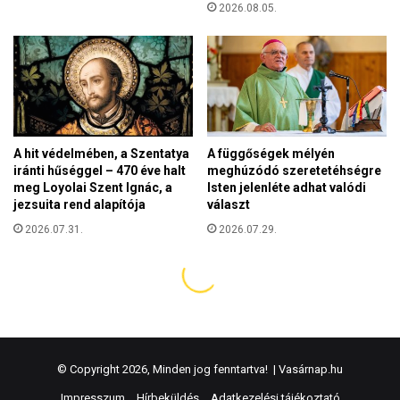
© Copyright 2026, Minden jog fenntartva! |
Vasárnap.hu
Impresszum
Hírbeküldés
Adatkezelési tájékoztató