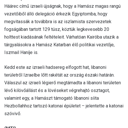
Háárec című izraeli újságnak, hogy a Hamász magas rangú
vezetőiből álló delegáció érkezik Egyiptomba, hogy
megvitassák a továbbra is az iszlamista szervezetek
fogságában tartott 129 túsz, köztük legkevesebb 20
holttest kiadásának feltételeit. Várhatóan Kairóba utazik a
tárgyalásokra a Hamász Katarban élő politikai vezetője,
Iszmail Haníje is.
Kedd este az izraeli hadsereg elfogott hat, libanoni
területről Izraelbe lőtt rakétát az ország északi határán.
Válaszul az izraeli légierő megtámadta a libanoni területen
lévő kilövőállást és a lövéseket végrehajtó osztagot,
valamint egy, a Hamászt támogató libanoni síita
Hezbollahhoz tartozó katonai épületet – jelentette a katonai
szóvivő.