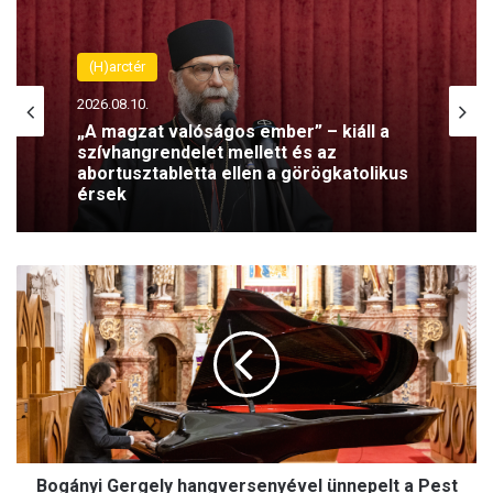
(H)arctér
2026.08.10.
„A magzat valóságos ember” – kiáll a
szívhangrendelet mellett és az
abortusztabletta ellen a görögkatolikus
érsek
B
o
g
á
n
y
i
G
e
Bogányi Gergely hangversenyével ünnepelt a Pest
r