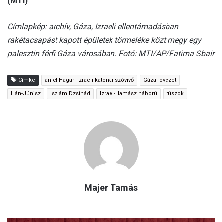
(MTI)
Címlapkép: archív, Gáza, Izraeli ellentámadásban
rakétacsapást kapott épületek törmeléke közt megy egy
palesztin férfi Gáza városában. Fotó: MTI/AP/Fatima Sbair
Címke
aniel Hagari izraeli katonai szóvivő
Gázai övezet
Hán-Júnisz
Iszlám Dzsihád
Izrael-Hamász háború
túszok
Majer Tamás