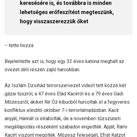
keresésére is, és továbbra is minden
lehetséges erőfeszítést megteszünk,
hogy visszaszerezzük őket
– tette hozzá.
Bejelentette azt is, hogy egy 32 éves katona meghalt az
övezet déli részén zajló harcokban.
Az Iszlám Dzsihád terrorszervezet videót tett közzé két
gázai túszról, a 47 éves Elád Kacírról és a 79 éves Gadi
Mózeszről, akiket Nir Óz kibucból hurcoltak el a fegyveres
konfliktus elindító október 7-i terrortámadásban. Kacír
anyját, Hannát is elrabolták, de a novemberi tűzszüneti
megállapodás részeként szabadon engedték. Apját, Rami
Kacírt viszont megölték. Mózesz feleségét, Efrat Katzot