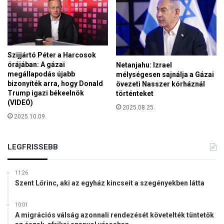
i
N
m
P
e
g
á
Szijjártó Péter a Harcosok
l
órájában: A gázai
Netanjahu: Izrael
l
megállapodás újabb
mélységesen sajnálja a Gázai
a
bizonyíték arra, hogy Donald
övezeti Nasszer kórháznál
p
Trump igazi békeelnök
történteket
o
(VIDEÓ)
2025.08.25.
d
2025.10.09.
á
s
r
LEGFRISSEBB
ó
l
t
11:26
Szent Lőrinc, aki az egyház kincseit a szegényekben látta
á
r
g
10:01
A migrációs válság azonnali rendezését követelték tüntetők
y