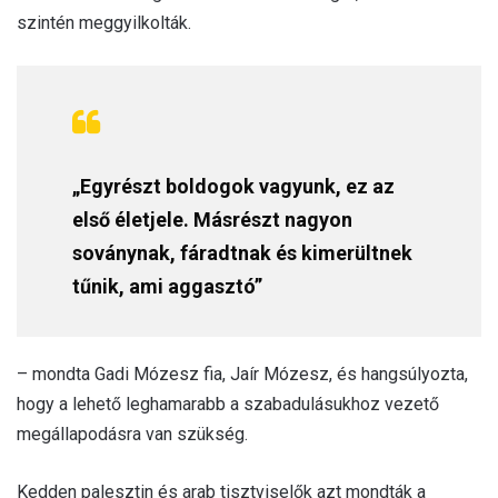
szintén meggyilkolták.
„Egyrészt boldogok vagyunk, ez az
első életjele. Másrészt nagyon
soványnak, fáradtnak és kimerültnek
tűnik, ami aggasztó”
– mondta Gadi Mózesz fia, Jaír Mózesz, és hangsúlyozta,
hogy a lehető leghamarabb a szabadulásukhoz vezető
megállapodásra van szükség.
Kedden palesztin és arab tisztviselők azt mondták a