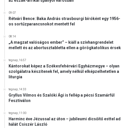
az észak-afrikai spanyol városban
a
l
n
09:07
Rétvári Bence: Baka András strasbourgi bíróként egy 1956-
a
os sortűzparancsnokot mentett fel
k
K
a
08:14
„A magzat valóságos ember” – kiáll a szívhangrendelet
i
mellett és az abortusztabletta ellen a görögkatolikus érsek
r
ó
tegnap, 16:57
b
Kántorokat képez a Székesfehérvári Egyházmegye – olyan
a
szolgálatra készítenek fel, amely nélkül elképzelhetetlen a
n
liturgia
tegnap, 14:33
Gryllus Vilmos és Szalóki Ági is fellép a pécsi Szamárfül
Fesztiválon
tegnap, 11:00
Harminc éve Jézussal az úton – jubileumi dicsőítő esttel ad
hálát Csiszér László