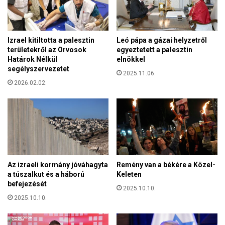
n
é
e
s
p
z
e
Izrael kitiltotta a palesztin
Leó pápa a gázai helyzetről
v
l
területekről az Orvosok
egyeztetett a palesztin
é
t
Határok Nélkül
elnökkel
t
a
segélyszervezetet
e
2025.11.06.
P
l
2026.02.02.
e
é
s
v
t
e
v
l
á
t
r
ű
m
z
e
Az izraeli kormány jóváhagyta
Remény van a békére a Közel-
s
g
a túszalkut és a háború
Keleten
z
y
befejezését
ü
2025.10.10.
e
2025.10.10.
n
i
e
K
t
D