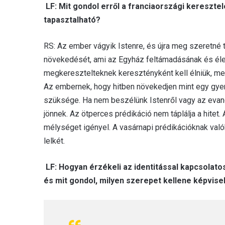
LF: Mit gondol erről a franciaországi kereszte
tapasztalható?
RS: Az ember vágyik Istenre, és újra meg szeretné
növekedését, ami az Egyház feltámadásának és élet
megkeresztelteknek keresztényként kell élniük, meg k
Az embernek, hogy hitben növekedjen mint egy gyerme
szüksége. Ha nem beszélünk Istenről vagy az evangé
jönnek. Az ötperces prédikáció nem táplálja a hitet
mélységet igényel. A vasárnapi prédikációknak valób
lelkét.
LF: Hogyan érzékeli az identitással kapcsolat
és mit gondol, milyen szerepet kellene képvise