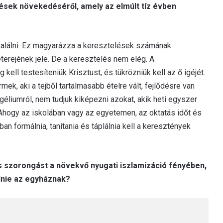
lések növekedéséről, amely az elmúlt tíz évben
 találni. Ez magyarázza a keresztelések számának
erejének jele. De a keresztelés nem elég. A
ell testesíteniük Krisztust, és tükrözniük kell az ő igéjét.
k, aki a tejből tartalmasabb ételre vált, fejlődésre van
liumról, nem tudjuk kiképezni azokat, akik heti egyszer
. Ahogy az iskolában vagy az egyetemen, az oktatás időt és
an formálnia, tanítania és táplálnia kell a keresztények
os szorongást a növekvő nyugati iszlamizáció fényében,
lnie az egyháznak?