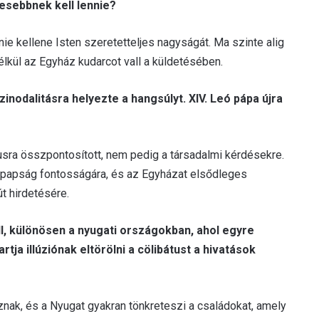
desebbnek kell lennie?
ie kellene Isten szeretetteljes nagyságát. Ma szinte alig
élkül az Egyház kudarcot vall a küldetésében.
inodalitásra helyezte a hangsúlyt. XIV. Leó pápa újra
usra összpontosított, nem pedig a társadalmi kérdésekre.
 a papság fontosságára, és az Egyházat elsődleges
út hirdetésére.
l, különösen a nyugati országokban, ahol egyre
rtja illúziónak eltörölni a cölibátust a hivatások
nak, és a Nyugat gyakran tönkreteszi a családokat, amely