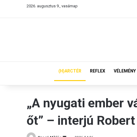
2026. augusztus 9., vasárnap
(H)ARCTÉR
REFLEX
VÉLEMÉNY
„A nyugati ember vá
őt” – interjú Rober