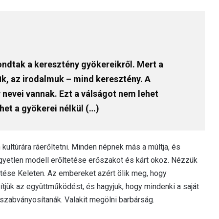
ndtak a keresztény gyökereikről. Mert a
ük, az irodalmuk – mind keresztény. A
 nevei vannak. Ezt a válságot nem lehet
het a gyökerei nélkül (…)
kultúrára ráerőltetni. Minden népnek más a múltja, és
 Egyetlen modell erőltetése erőszakot és kárt okoz. Nézzük
tése Keleten. Az embereket azért ölik meg, hogy
ítjük az együttműködést, és hagyjuk, hogy mindenki a saját
 szabványosítanák. Valakit megölni barbárság.