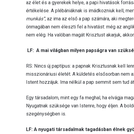
az élet és a gyerekek helye, a papi hivatások forrá
értékelése. A plébániáknak is imádkozniuk kell, me
munkás”
; az ima az első a pap számára, aki megtere
önmagában nem éleszti fel a hivatást: még az angl
nem elég. Ha valóban magát Krisztust akarjuk, akkor 
LF: A mai világban milyen papságra van szüks
RS: Nincs új paptípus: a papnak Krisztusnak kell l
misszionáriusi életét. A küldetés elsősorban nem 
Istent hozzájuk. Ima nélkül a pap semmit sem tud át
Egy társadalom, mint egy fa meghal, ha elvágja magát
Nyugatnak szüksége van Istenre, hogy éljen. A bo
szegénységben is.
LF: A nyugati társadalmak tagadásban élnek gy