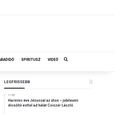
Keresés:
ABADIDŐ
SPIRITUSZ
VIDEÓ
LEGFRISSEBB
11:00
Harminc éve Jézussal az úton – jubileumi
dicsőítő esttel ad hálát Csiszér László