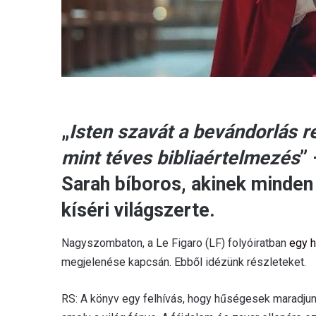
„
Isten szavát a bevándorlás 
mint téves bibliaértelmezés
”
Sarah bíboros, akinek minden
kíséri világszerte.
Nagyszombaton, a Le Figaro (LF) folyóiratban
egy h
megjelenése kapcsán. Ebből idézünk részleteket.
RS: A könyv egy felhívás, hogy hűségesek maradjunk