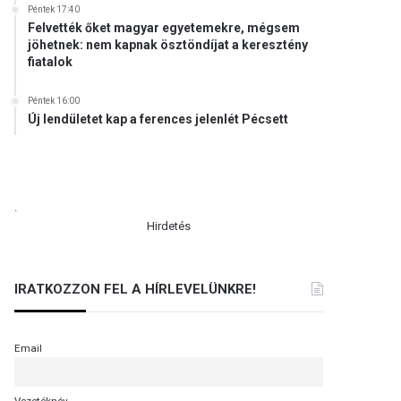
Péntek 17:40
Felvették őket magyar egyetemekre, mégsem
jöhetnek: nem kapnak ösztöndíjat a keresztény
fiatalok
Péntek 16:00
Új lendületet kap a ferences jelenlét Pécsett
.
Hirdetés
IRATKOZZON FEL A HÍRLEVELÜNKRE!
Email