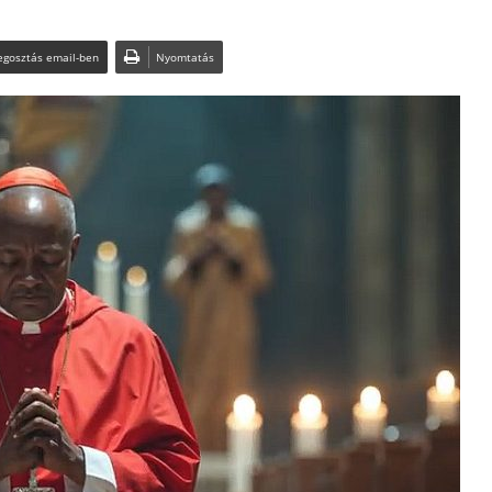
gosztás email-ben
Nyomtatás