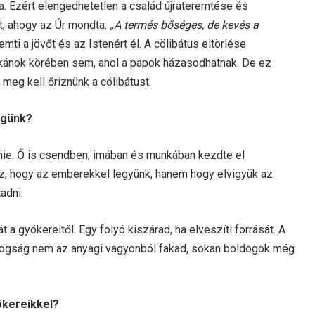
sa. Ezért elengedhetetlen a család újrateremtése és
rt, ahogy az Úr mondta:
„A termés bőséges, de kevés a
mti a jövőt és az Istenért él. A cölibátus eltörlése
ikánok körében sem, ahol a papok házasodhatnak. De ez
meg kell őriznünk a cölibátust.
égünk?
ennie. Ő is csendben, imában és munkában kezdte el
az, hogy az emberekkel legyünk, hanem hogy elvigyük az
adni.
 a gyökereitől. Egy folyó kiszárad, ha elveszíti forrását. A
ldogság nem az anyagi vagyonból fakad, sokan boldogok még
ökereikkel?