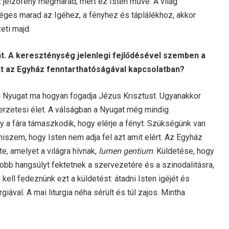
ez jelzőfény megmarad, mert ez Isten műve. A világ
ges marad az Igéhez, a fényhez és táplálékhoz, akkor
eti majd.
t. A kereszténység jelenlegi fejlődésével szemben a
it az Egyház fenntarthatóságával kapcsolatban?
 Nyugat ma hogyan fogadja Jézus Krisztust. Ugyanakkor
zerzetesi élet. A válságban a Nyugat még mindig
ly a fára támaszkodik, hogy elérje a fényt. Szükségünk van
iszem, hogy Isten nem adja fel azt amit elért. Az Egyház
te, amelyet a világra hívnak,
lumen gentium
. Küldetése, hogy
b hangsúlyt fektetnek a szervezetére és a szinodalitásra,
el kell fedeznünk ezt a küldetést: átadni Isten igéjét és
giával. A mai liturgia néha sérült és túl zajos. Mintha