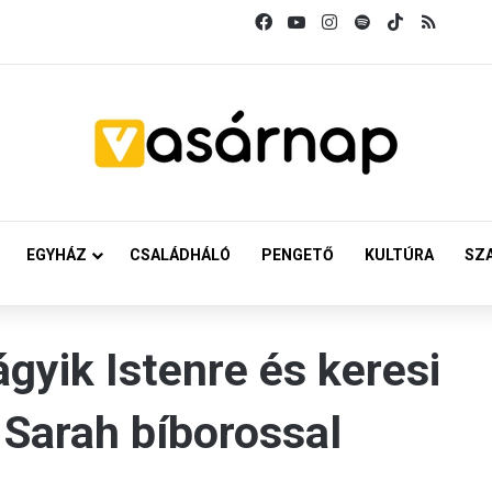
Facebook
YouTube
Instagram
Spotify
TikTok
RSS
EGYHÁZ
CSALÁDHÁLÓ
PENGETŐ
KULTÚRA
SZ
gyik Istenre és keresi
t Sarah bíborossal