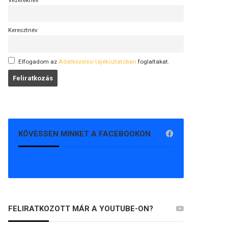
Vezetéknév
Keresztnév
Elfogadom az
Adatkezelési tájékoztatóban
foglaltakat.
KÖVESSEN MINKET A FACEBOOKON
FELIRATKOZOTT MÁR A YOUTUBE-ON?