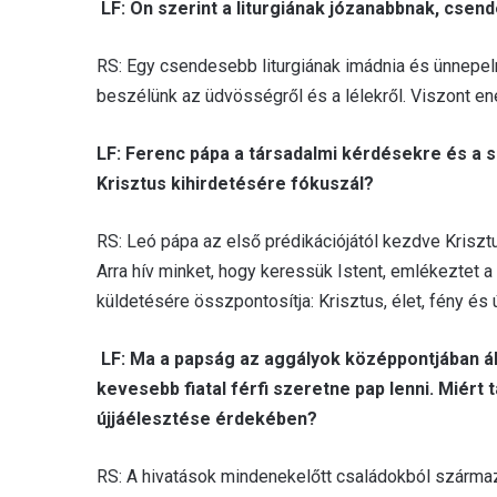
LF: Ön szerint a liturgiának józanabbnak, csen
RS: Egy csendesebb liturgiának imádnia és ünnepeln
beszélünk az üdvösségről és a lélekről. Viszont en
LF: Ferenc pápa a társadalmi kérdésekre és a sz
Krisztus kihirdetésére fókuszál?
RS: Leó pápa az első prédikációjától kezdve Kriszt
Arra hív minket, hogy keressük Istent, emlékeztet
küldetésére összpontosítja: Krisztus, élet, fény és 
LF: Ma a papság az aggályok középpontjában ál
kevesebb fiatal férfi szeretne pap lenni. Miért ta
újjáélesztése érdekében?
RS: A hivatások mindenekelőtt családokból származ