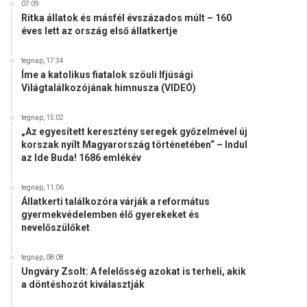
07:09
Ritka állatok és másfél évszázados múlt – 160
éves lett az ország első állatkertje
tegnap, 17:34
Íme a katolikus fiatalok szöuli Ifjúsági
Világtalálkozójának himnusza (VIDEÓ)
tegnap, 15:02
„Az egyesített keresztény seregek győzelmével új
korszak nyílt Magyarország történetében“ – Indul
az Ide Buda! 1686 emlékév
tegnap, 11:06
Állatkerti találkozóra várják a református
gyermekvédelemben élő gyerekeket és
nevelőszülőket
tegnap, 08:08
Ungváry Zsolt: A felelősség azokat is terheli, akik
a döntéshozót kiválasztják