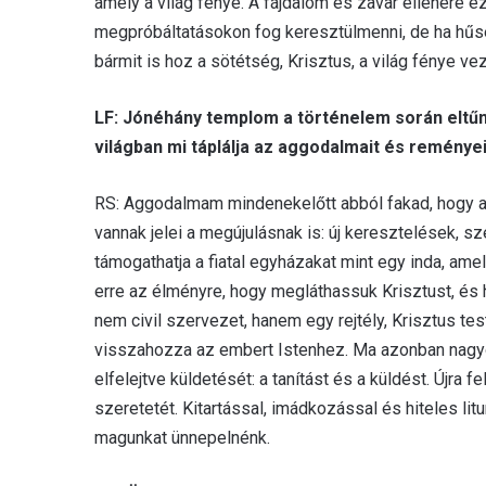
amely a világ fénye. A fájdalom és zavar ellenére 
megpróbáltatásokon fog keresztülmenni, de ha hűsé
bármit is hoz a sötétség, Krisztus, a világ fénye vez
LF: Jónéhány templom a történelem során eltűn
világban mi táplálja az aggodalmait és reménye
RS: Aggodalmam mindenekelőtt abból fakad, hogy a
vannak jelei a megújulásnak is: új keresztelések, s
támogathatja a fiatal egyházakat mint egy inda, ame
erre az élményre, hogy megláthassuk Krisztust, és h
nem civil szervezet, hanem egy rejtély, Krisztus tes
visszahozza az embert Istenhez. Ma azonban nagyob
elfelejtve küldetését: a tanítást és a küldést. Újra f
szeretetét. Kitartással, imádkozással és hiteles litur
magunkat ünnepelnénk.