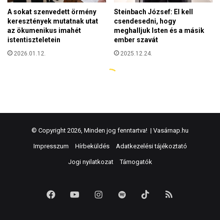
© Copyright 2026, Minden jog fenntartva! |
Vasárnap.hu
Impresszum
Hírbeküldés
Adatkezelési tájékoztató
Jogi nyilatkozat
Támogatók
Facebook
YouTube
Instagram
Spotify
TikTok
RSS