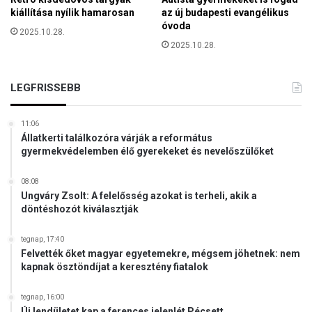
s
kiállítása nyílik hamarosan
az új budapesti evangélikus
s
óvoda
2025.10.28.
z
2025.10.28.
e
k
ö
LEGFRISSEBB
t
ő
11:06
k
Állatkerti találkozóra várják a református
r
gyermekvédelemben élő gyerekeket és nevelőszülőket
i
t
08:08
i
Ungváry Zsolt: A felelősség azokat is terheli, akik a
k
döntéshozót kiválasztják
u
s
tegnap, 17:40
g
Felvették őket magyar egyetemekre, mégsem jöhetnek: nem
á
kapnak ösztöndíjat a keresztény fiatalok
z
i
tegnap, 16:00
n
Új lendületet kap a ferences jelenlét Pécsett