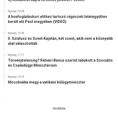
f
r
tegnap, 14:28
a
A honfoglaláskori elithez tartozó régészeti leletegyüttes
s
került elő Pest megyében (VIDEÓ)
t
r
tegnap, 13:04
u
II. Szixtusz és Szent Kajetán, két szent, akik nem a könnyebb
k
utat választották
t
ú
tegnap, 11:11
r
Törvénytelenség? Rétvári Bence szerint lebukott a Szociális
á
és Családügyi Minisztérium
n
á
tegnap, 10:14
l
Moszkvába megy a vatikáni külügyminiszter
!
.
Hirdetés