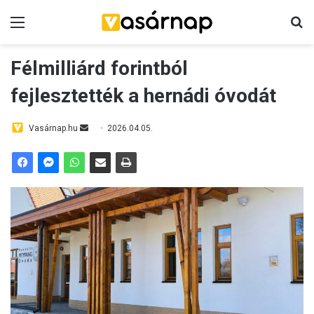
Menü
K
Félmilliárd forintból
fejlesztették a hernádi óvodát
Vasárnap.hu
S
2026.04.05.
e
n
d
a
n
e
m
a
i
l