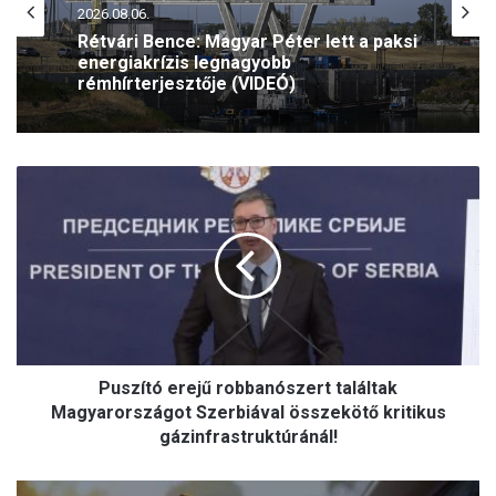
2026.08.06.
Rétvári Bence: Magyar Péter lett a paksi
energiakrízis legnagyobb
rémhírterjesztője (VIDEÓ)
P
u
s
z
í
t
ó
e
r
Puszító erejű robbanószert találtak
e
j
Magyarországot Szerbiával összekötő kritikus
ű
gázinfrastruktúránál!
r
o
I