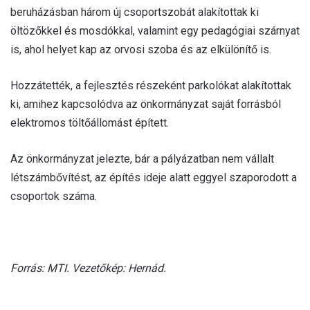
beruházásban három új csoportszobát alakítottak ki
öltözőkkel és mosdókkal, valamint egy pedagógiai szárnyat
is, ahol helyet kap az orvosi szoba és az elkülönítő is.
Hozzátették, a fejlesztés részeként parkolókat alakítottak
ki, amihez kapcsolódva az önkormányzat saját forrásból
elektromos töltőállomást épített.
Az önkormányzat jelezte, bár a pályázatban nem vállalt
létszámbővítést, az építés ideje alatt eggyel szaporodott a
csoportok száma.
Forrás: MTI. Vezetőkép: Hernád.