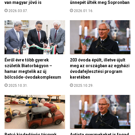
van magyar jövő is
ünnepét ülték meg Sopronban
t
a
o
2026.03.07.
2026.01.16.
r
s
o
í
r
t
s
á
z
s
á
i
g
s
o
Évről évre több gyerek
203 óvoda épült, illetve újult
e
t
születik Biatorbágyon –
meg az országban az egyházi
l
S
hamar megtelik az új
óvodafejlesztési program
v
z
bölcsőde-óvodakomplexum
keretében
é
e
s
2025.10.31.
2025.10.29.
r
z
b
i
á
v
a
l
ö
Retró kisdedóvós tárgyak
Autista gyermekeket is fogad