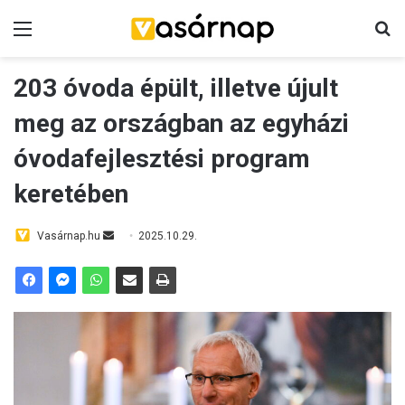
Menü
K
203 óvoda épült, illetve újult
meg az országban az egyházi
óvodafejlesztési program
keretében
Vasárnap.hu
S
2025.10.29.
e
n
d
a
n
e
m