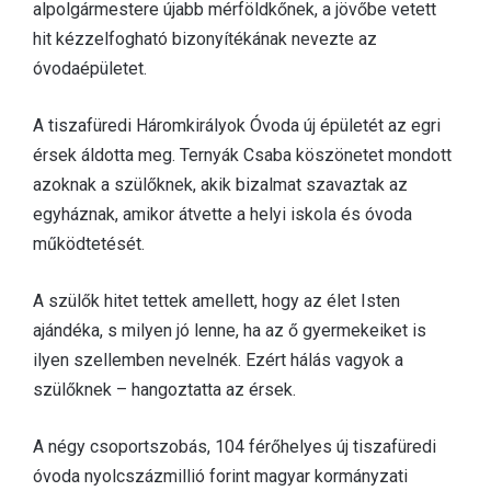
alpolgármestere újabb mérföldkőnek, a jövőbe vetett
hit kézzelfogható bizonyítékának nevezte az
óvodaépületet.
A tiszafüredi Háromkirályok Óvoda új épületét az egri
érsek áldotta meg. Ternyák Csaba köszönetet mondott
azoknak a szülőknek, akik bizalmat szavaztak az
egyháznak, amikor átvette a helyi iskola és óvoda
működtetését.
A szülők hitet tettek amellett, hogy az élet Isten
ajándéka, s milyen jó lenne, ha az ő gyermekeiket is
ilyen szellemben nevelnék. Ezért hálás vagyok a
szülőknek – hangoztatta az érsek.
A négy csoportszobás, 104 férőhelyes új tiszafüredi
óvoda nyolcszázmillió forint magyar kormányzati