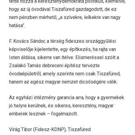
tette hozzá a kereszténydemokrata politikus, kiemelve,
hogy az új óvodával Tiszafüred gazdagodott, de ez
nem pénzben mérhető; „a szívekre, lelkekre van nagy
hatása”.
F. Kovács Sándor, a térség fideszes országgyűlési
képviselője kijelentette, egy építkezés, ha rajta van
Isten áldása, sikerre van ítélve. Elismeréssel szólt a
Zsalakó Tamás debreceni építész tervezte
óvodaépületről, amely szerinte nem csak Tiszafüred,
hanem az egész magyar nemzet dicsőségére válik.
Az egyházi intézmény garancia arra, hogy a gyermekek
jó helyre kerülnek, és sikeres, keresztény, magyar
emberek lesznek – fogalmazott.
Virág Tibor (Fidesz-KDNP), Tiszafüred