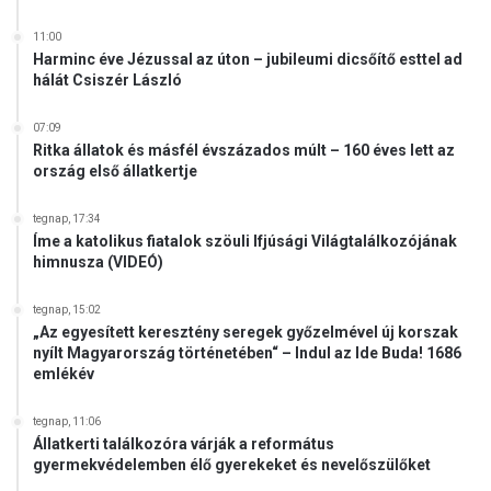
t
11:00
e
Harminc éve Jézussal az úton – jubileumi dicsőítő esttel ad
k
hálát Csiszér László
t
ö
07:09
m
Ritka állatok és másfél évszázados múlt – 160 éves lett az
e
ország első állatkertje
g
e
tegnap, 17:34
i
Íme a katolikus fiatalok szöuli Ifjúsági Világtalálkozójának
b
himnusza (VIDEÓ)
ő
l
tegnap, 15:02
!
„Az egyesített keresztény seregek győzelmével új korszak
nyílt Magyarország történetében“ – Indul az Ide Buda! 1686
emlékév
tegnap, 11:06
Állatkerti találkozóra várják a református
gyermekvédelemben élő gyerekeket és nevelőszülőket