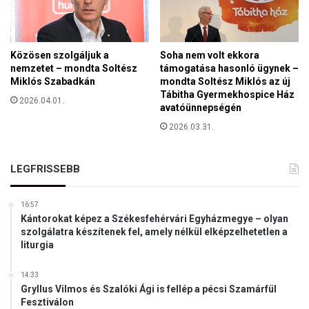
b
t
ó
á
l
k
,
a
Közösen szolgáljuk a
Soha nem volt ekkora
a
nemzetet – mondta Soltész
támogatása hasonló ügynek –
n
h
Miklós Szabadkán
mondta Soltész Miklós az új
y
a
Tábitha Gyermekhospice Ház
u
2026.04.01.
l
avatóünnepségén
g
o
d
2026.03.31.
t
í
t
j
a
LEGFRISSEBB
a
k
s
é
o
16:57
s
k
Kántorokat képez a Székesfehérvári Egyházmegye – olyan
m
szolgálatra készítenek fel, amely nélkül elképzelhetetlen a
e
liturgia
n
e
14:33
k
Gryllus Vilmos és Szalóki Ági is fellép a pécsi Szamárfül
ü
Fesztiválon
l