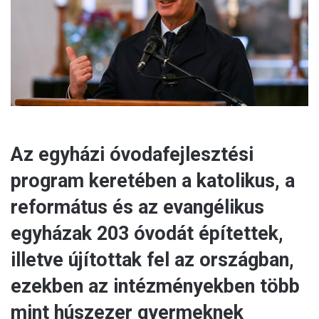
a
i
l
Az egyházi óvodafejlesztési
program keretében a katolikus, a
református és az evangélikus
egyházak 203 óvodát építettek,
illetve újítottak fel az országban,
ezekben az intézményekben több
mint húszezer gyermeknek