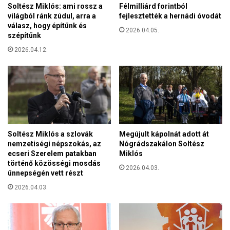
k
Soltész Miklós: ami rossz a
Félmilliárd forintból
z
t
világból ránk zúdul, arra a
fejlesztették a hernádi óvodát
e
ö
válasz, hogy építünk és
n
2026.04.05.
b
szépítünk
t
b
.
2026.04.12.
m
E
i
l
n
é
t
g
f
v
e
o
l
l
é
Soltész Miklós a szlovák
Megújult kápolnát adott át
t
t
nemzetiségi népszokás, az
Nógrádszakálon Soltész
a
b
ecseri Szerelem patakban
Miklós
h
történő közösségi mosdás
e
2026.04.03.
á
ünnepségén vett részt
v
b
á
2026.04.03.
o
l
r
t
ú
o
k
t