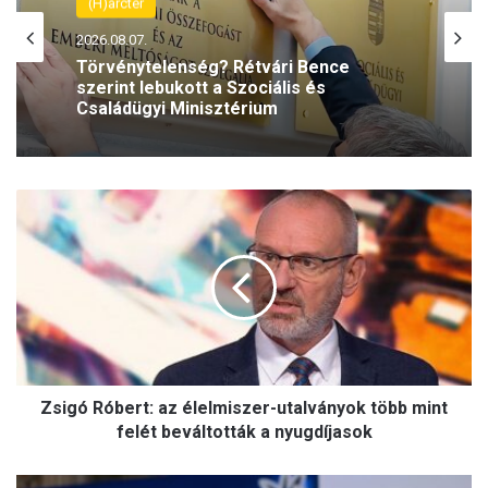
(H)arctér
2026.08.07.
Törvénytelenség? Rétvári Bence
szerint lebukott a Szociális és
Családügyi Minisztérium
Z
s
i
g
ó
R
ó
b
e
Zsigó Róbert: az élelmiszer-utalványok több mint
r
t
felét beváltották a nyugdíjasok
:
a
X