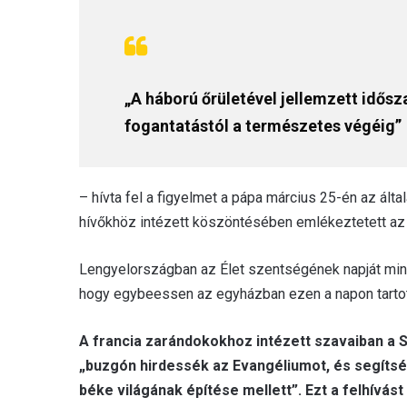
„A háború őrületével jellemzett idős
fogantatástól a természetes végéig”
– hívta fel a figyelmet a pápa március 25-én az álta
hívőkhöz intézett köszöntésében emlékeztetett az 
Lengyelországban az Élet szentségének napját mind
hogy egybeessen az egyházban ezen a napon tarto
A francia zarándokokhoz intézett szavaiban a Sz
„buzgón hirdessék az Evangéliumot, és segítsé
béke világának építése mellett”. Ezt a felhívást