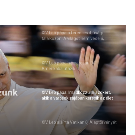
XIV. Leó pápa a ferences ifjúsági
találkozón: A világot nem védeni,
hanem átölelni kell
XIV. Leó pápa hamarosan Dél-
Amerikába utazik
zunk
XIV. Leó pápa: Imádkozzunk azokért,
akik a városok zajában keresik az élet
értelmét (VIDEÓ)
XIV. Leó aláírta Vatikán új Alaptörvényét