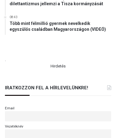
dilettantizmus jellemzi a Tisza kormányzását
08:43
Több mint félmillió gyermek nevelkedik
egyszülős családban Magyarországon (VIDEÓ)
.
Hirdetés
IRATKOZZON FEL A HÍRLEVELÜNKRE!
Email
Vezetéknév