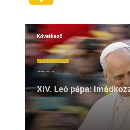
Következő
Vatikáni Figyelő
2026.08.05.
XIV. Leó pápa: Imádkoz
azokért, akik a városok
zajában keresik az élet
értelmét (VIDEÓ)