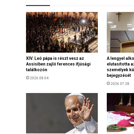
a
r
j
a
v
á
l
t
a
n
XIV. Leó pápa is részt vesz az
A lengyel al
Assisiben zajló ferences ifjúsági
elutasította 
i
találkozón
személyek kü
O
bejegyzését
r
2026.08.04.
b
2026.07.28.
á
n
V
i
k
t
o
r