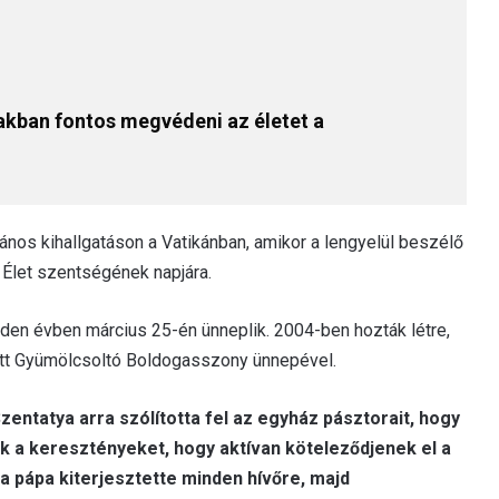
zakban fontos megvédeni az életet a
lános kihallgatáson a Vatikánban, amikor a lengyelül beszélő
Élet szentségének napjára.
en évben március 25-én ünneplik. 2004-ben hozták létre,
tt Gyümölcsoltó Boldogasszony ünnepével.
entatya arra szólította fel az egyház pásztorait, hogy
k a keresztényeket, hogy aktívan köteleződjenek el a
 a pápa kiterjesztette minden hívőre, majd