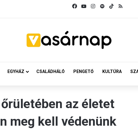
Facebook
YouTube
Instagram
Spotify
TikTok
RSS
EGYHÁZ
CSALÁDHÁLÓ
PENGETŐ
KULTÚRA
SZ
őrületében az életet
n meg kell védenünk