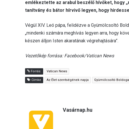
emlékeztette az arabul beszélő hívőket, hogy „m
tanítvány és bátor hírvivő legyen, hogy hirdess
Végül XIV. Leó pápa, felidézve a Gyümölcsoltó Bol
„mindenki számára meghívás legyen arra, hogy köv
készen álljon Isten akaratának végrehajtására”.
Vezetőkép forrása: Facebook/Vatican News
Forrás:
Vatican News
Címke
Az Élet szentségének napja
Gyümölcsoltó Boldog
Vasárnap.hu