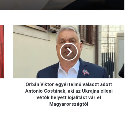
O
r
b
á
n
V
i
k
t
Orbán Viktor egyértelmű választ adott
o
r
Antonio Costának, aki az Ukrajna elleni
e
vétók helyett lojalitást vár el
g
Magyarországtól
y
é
r
t