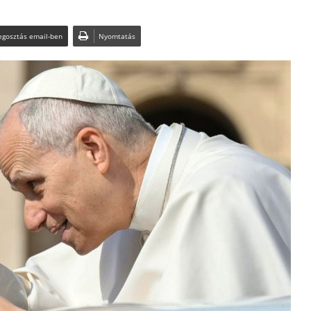
gosztás email-ben
Nyomtatás