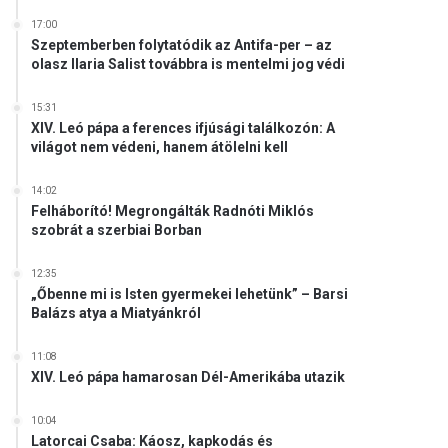
17:00
Szeptemberben folytatódik az Antifa-per – az
olasz Ilaria Salist továbbra is mentelmi jog védi
15:31
XIV. Leó pápa a ferences ifjúsági találkozón: A
világot nem védeni, hanem átölelni kell
14:02
Felháborító! Megrongálták Radnóti Miklós
szobrát a szerbiai Borban
12:35
„Őbenne mi is Isten gyermekei lehetünk” – Barsi
Balázs atya a Miatyánkról
11:08
XIV. Leó pápa hamarosan Dél-Amerikába utazik
10:04
Latorcai Csaba: Káosz, kapkodás és