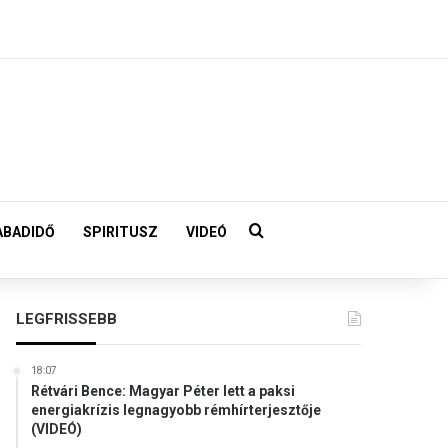
Keresés:
ABADIDŐ
SPIRITUSZ
VIDEÓ
LEGFRISSEBB
18:07
Rétvári Bence: Magyar Péter lett a paksi
energiakrízis legnagyobb rémhírterjesztője
(VIDEÓ)