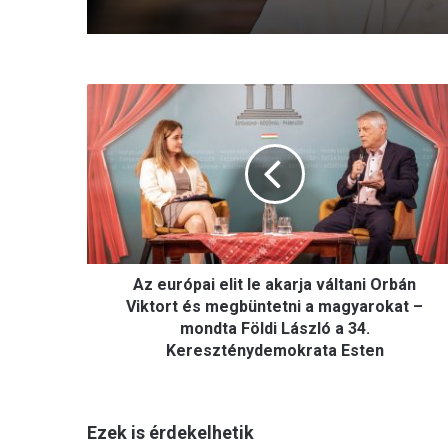
A
z
e
u
r
ó
p
a
i
Az európai elit le akarja váltani Orbán
e
l
Viktort és megbüntetni a magyarokat –
i
mondta Földi László a 34.
t
Kereszténydemokrata Esten
l
e
a
Ezek is érdekelhetik
k