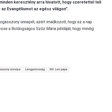
inden keresztény arra hivatott, hogy szeretettel teli
e az Evangéliumot az egész világon”.
dogasszony ünnepét, azért imádkozott, hogy ez a nap
esse a Boldogságos Szűz Mária példáját, hogy mindig
asszony ünnepe
Lengyelország
XIV. Leó pápa