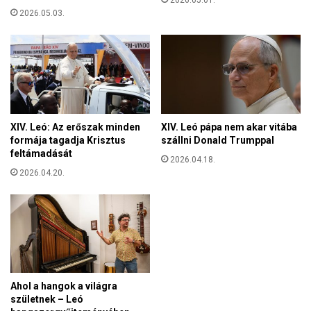
2026.05.01.
s
á
2026.05.03.
é
n
v
i
e
h
l
á
N
b
y
o
u
r
g
XIV. Leó: Az erőszak minden
XIV. Leó pápa nem akar vitába
ú
a
formája tagadja Krisztus
szállni Donald Trumppal
v
t
feltámadását
é
2026.04.18.
-
2026.04.20.
d
é
e
s
l
É
m
s
i
z
e
a
r
k
ő
-
Ahol a hangok a világra
f
E
születnek – Leó
o