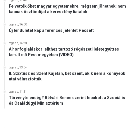
tegnap, 17:40
ó
Felvették őket magyar egyetemekre, mégsem jöhetnek: nem
l
kapnak ösztöndíjat a keresztény fiatalok
tegnap, 16:00
Új lendületet kap a ferences jelenlét Pécsett
tegnap, 14:28
A honfoglaláskori elithez tartozó régészeti leletegyüttes
került elő Pest megyében (VIDEÓ)
tegnap, 13:04
II. Szixtusz és Szent Kajetán, két szent, akik nem a könnyebb
utat választották
tegnap, 11:11
Törvénytelenség? Rétvári Bence szerint lebukott a Szociális
és Családügyi Minisztérium
.