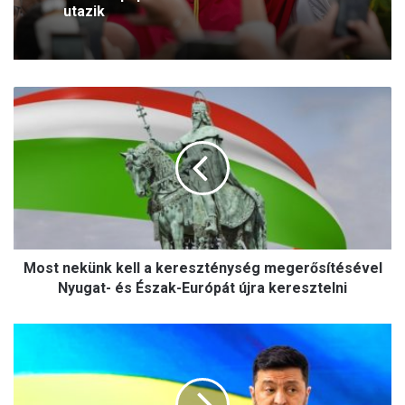
utazik
M
o
s
t
n
e
k
ü
n
Most nekünk kell a kereszténység megerősítésével
k
k
Nyugat- és Észak-Európát újra keresztelni
e
l
P
l
a
a
n
k
a
e