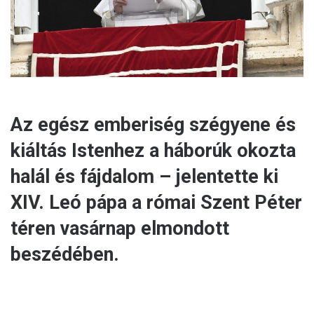
l
Az egész emberiség szégyene és
kiáltás Istenhez a háborúk okozta
halál és fájdalom – jelentette ki
XIV. Leó pápa a római Szent Péter
téren vasárnap elmondott
beszédében.