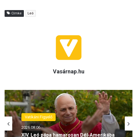
Címke
Leó
Vasárnap.hu
Vatikáni Figyelő
2026.08.06.
XIV. Leó pápa hamarosan Dél-Amerikába