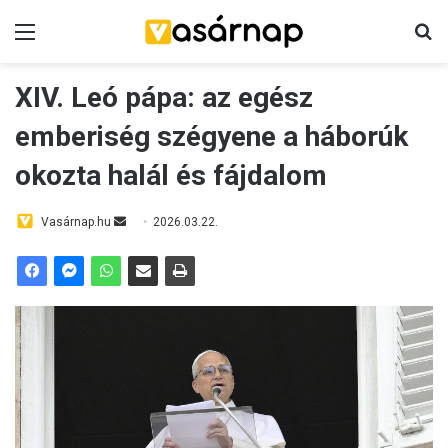
Menü
K
XIV. Leó pápa: az egész
emberiség szégyene a háborúk
okozta halál és fájdalom
Vasárnap.hu
S
2026.03.22.
e
n
d
a
n
e
m
a
i