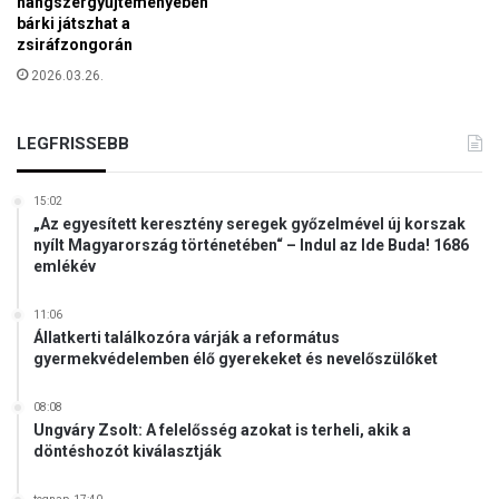
u
hangszergyűjteményében
r
bárki játszhat a
r
r
zsiráfzongorán
ó
á
p
2026.03.26.
s
á
o
t
k
ú
LEGFRISSEBB
a
j
t
r
v
15:02
a
o
„Az egyesített keresztény seregek győzelmével új korszak
k
nyílt Magyarország történetében“ – Indul az Ide Buda! 1686
n
e
emlékév
e
r
l
e
U
11:06
s
Állatkerti találkozóra várják a református
k
z
gyermekvédelemben élő gyerekeket és nevelőszülőket
r
t
a
e
08:08
j
l
Ungváry Zsolt: A felelősség azokat is terheli, akik a
n
n
döntéshozót kiválasztják
á
i
t