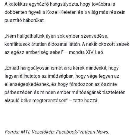
A katolikus egyházfő hangsúlyozta, hogy továbbra is
döbbenten figyeli a Közel-Keleten és a világ más részein
pusztító háborúkat.
„Nem hallgathatunk ilyen sok ember szenvedése,
konfliktusok ártatlan áldozatai láttán. A nekik okozott sebek
az egész emberiség sebei” – mondta XIV. Leó.
„Emiatt hangsúlyosan ismét arra kérek mindenkit, hogy
legyen állhatatos az imádságban, hogy vége legyen az
ellenségeskedésnek, és hogy fáradozzon az őszinte
párbeszéden és minden ember méltóságának tiszteletén
alapuló béke megteremtésén” – tette hozzá.
Forrás: MTI. Vezetőkép: Facebook/Vatican News.