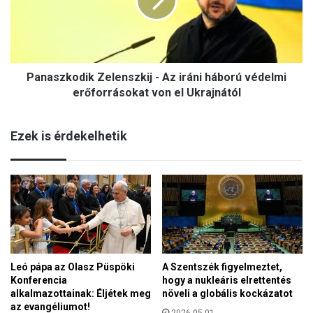
s
r
z
e
k
s
o
z
d
t
Panaszkodik Zelenszkij - Az iráni háború védelmi
i
é
k
erőforrásokat von el Ukrajnától
n
Z
y
e
s
Ezek is érdekelhetik
l
é
e
g
n
m
s
e
z
g
k
e
i
r
j
ő
-
s
Leó pápa az Olasz Püspöki
A Szentszék figyelmeztet,
A
í
Konferencia
hogy a nukleáris elrettentés
z
t
alkalmazottainak: Éljétek meg
növeli a globális kockázatot
i
é
az evangéliumot!
r