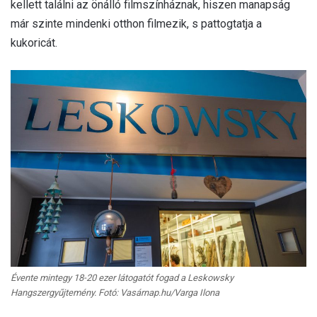
kellett találni az önálló filmszínháznak, hiszen manapság
már szinte mindenki otthon filmezik, s pattogtatja a
kukoricát.
Évente mintegy 18-20 ezer látogatót fogad a Leskowsky
Hangszergyűjtemény. Fotó: Vasárnap.hu/Varga Ilona