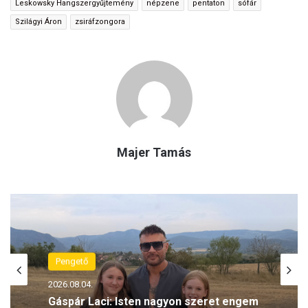
Leskowsky Hangszergyűjtemény
népzene
pentaton
sófár
Szilágyi Áron
zsiráfzongora
Majer Tamás
Pengető
2026.08.04.
Gáspár Laci: Isten nagyon szeret engem