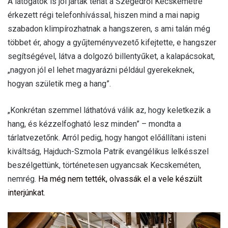
A látogatók is jól jártak tehát a Szegedről Kecskemétre
érkezett régi telefonhívással, hiszen mind a mai napig
szabadon klimpírozhatnak a hangszeren, s ami talán még
többet ér, ahogy a gyűjteményvezető kifejtette, e hangszer
segítségével, látva a dolgozó billentyűket, a kalapácsokat,
„nagyon jól el lehet magyarázni például gyerekeknek,
hogyan születik meg a hang”.
„Konkrétan szemmel láthatóvá válik az, hogy keletkezik a
hang, és kézzelfogható lesz minden” – mondta a
tárlatvezetőnk. Arról pedig, hogy hangot előállítani isteni
kiváltság, Hajduch-Szmola Patrik evangélikus lelkésszel
beszélgettünk, történetesen ugyancsak Kecskeméten,
nemrég.
Ha még nem tették, olvassák el a vele készült
interjúnkat.