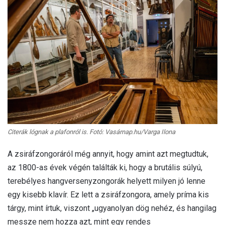
Citerák lógnak a plafonról is. Fotó: Vasárnap.hu/Varga Ilona
A zsiráfzongoráról még annyit, hogy amint azt megtudtuk,
az 1800-as évek végén találták ki, hogy a brutális súlyú,
terebélyes hangversenyzongorák helyett milyen jó lenne
egy kisebb klavír. Ez lett a zsiráfzongora, amely príma kis
tárgy, mint írtuk, viszont „ugyanolyan dög nehéz, és hangilag
messze nem hozza azt, mint egy rendes