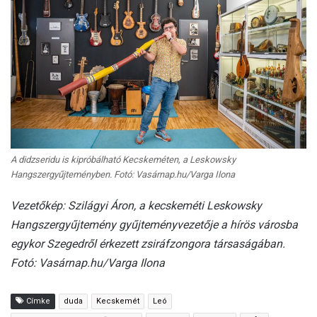
A didzseridu is kipróbálható Kecskeméten, a
Leskowsky
Hangszergyűjteményben.
Fotó: Vasárnap.hu/Varga Ilona
Vezetőkép: Szilágyi Áron, a kecskeméti Leskowsky
Hangszergyűjtemény gyűjteményvezetője a hírös városba
egykor Szegedről érkezett zsiráfzongora társaságában.
Fotó: Vasárnap.hu/Varga Ilona
Címke
duda
Kecskemét
Leó