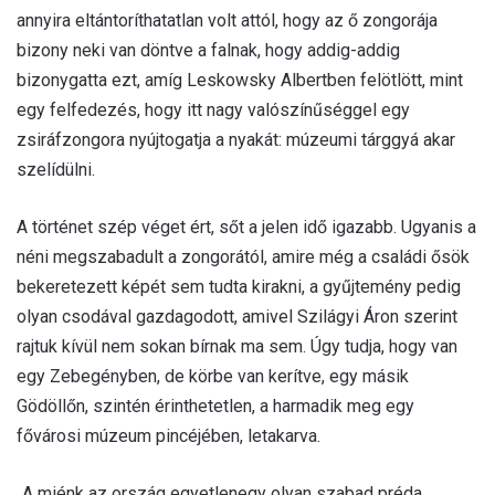
annyira eltántoríthatatlan volt attól, hogy az ő zongorája
bizony neki van döntve a falnak, hogy addig-addig
bizonygatta ezt, amíg Leskowsky Albertben felötlött, mint
egy felfedezés, hogy itt nagy valószínűséggel egy
zsiráfzongora nyújtogatja a nyakát: múzeumi tárggyá akar
szelídülni.
A történet szép véget ért, sőt a jelen idő igazabb. Ugyanis a
néni megszabadult a zongorától, amire még a családi ősök
bekeretezett képét sem tudta kirakni, a gyűjtemény pedig
olyan csodával gazdagodott, amivel Szilágyi Áron szerint
rajtuk kívül nem sokan bírnak ma sem. Úgy tudja, hogy van
egy Zebegényben, de körbe van kerítve, egy másik
Gödöllőn, szintén érinthetetlen, a harmadik meg egy
fővárosi múzeum pincéjében, letakarva.
„A miénk az ország egyetlenegy olyan szabad préda