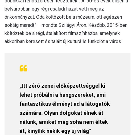
dobokkal rendszeresen tesztelték”. A ’90-es évek elején a
belvárosban egy régi családi házat vett meg az
önkormányzat. Oda költözött be a múzeum, ott egészen
sokáig maradt” – mondta Szilágyi Áron. Később, 2015-ben
költöztek be a régi, átalakított filmszínházba, amelynek
akkoriban keresett és talált új kulturális funkciót a város.
„Itt zéró zenei előképzettséggel ki
lehet próbálni a hangszereket, ami
fantasztikus élményt ad a látogatók
számára. Olyan dolgokat élnek át
nálunk, amiket még soha nem éltek
át, kinyílik nekik egy új világ”