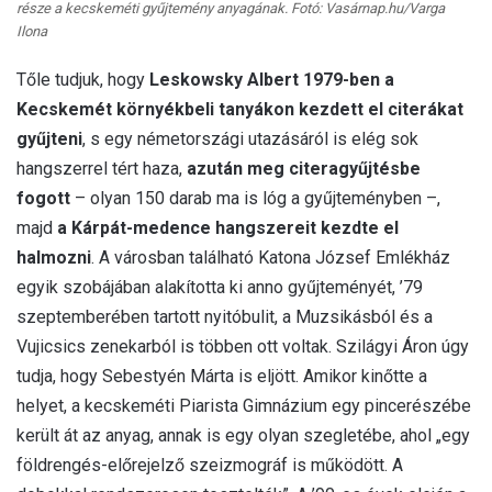
része a kecskeméti gyűjtemény anyagának. Fotó: Vasárnap.hu/Varga
Ilona
Tőle tudjuk, hogy
Leskowsky Albert 1979-ben a
Kecskemét környékbeli tanyákon kezdett el citerákat
gyűjteni
, s egy németországi utazásáról is elég sok
hangszerrel tért haza,
azután meg citeragyűjtésbe
fogott
– olyan 150 darab ma is lóg a gyűjteményben –,
majd
a Kárpát-medence hangszereit kezdte el
halmozni
. A városban található Katona József Emlékház
egyik szobájában alakította ki anno gyűjteményét, ’79
szeptemberében tartott nyitóbulit, a Muzsikásból és a
Vujicsics zenekarból is többen ott voltak. Szilágyi Áron úgy
tudja, hogy Sebestyén Márta is eljött. Amikor kinőtte a
helyet, a kecskeméti Piarista Gimnázium egy pincerészébe
került át az anyag, annak is egy olyan szegletébe, ahol „egy
földrengés-előrejelző szeizmográf is működött. A