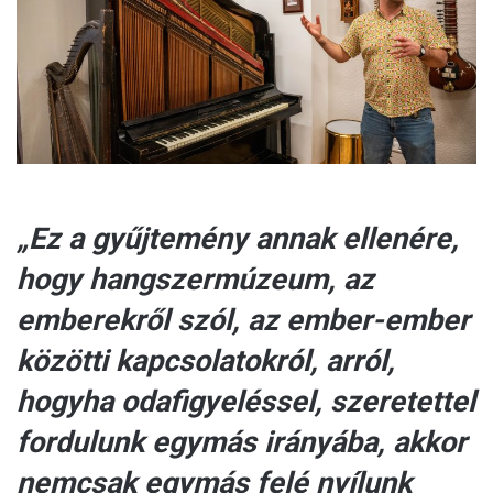
a
i
l
„Ez a gyűjtemény annak ellenére,
hogy hangszermúzeum, az
emberekről szól, az ember-ember
közötti kapcsolatokról, arról,
hogyha odafigyeléssel, szeretettel
fordulunk egymás irányába, akkor
nemcsak egymás felé nyílunk