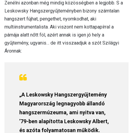
Zenélni azonban még mindig közösségben a legjobb. S a
Leskowsky Hangszergyűjteményben bizony számtalan
hangszert fújhat, pengethet, nyomkodhat, aki
multiinstrumentalista. Aki viszont nem kottapapírral a
párnája alatt nőtt föl, azért annak is igen jó hely a
gyűjtemény, ugyanis… de itt visszaadjuk a szót Szilágyi
Áronnak:
„A Leskowsky Hangszergyűjtemény
Magyarország legnagyobb állandó
hangszermúzeuma, ami nyitva van,
’79-ben alapította Leskowsky Albert,
és azóta folyamatosan működik.