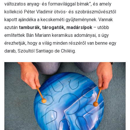
változatos anyag- és formavilággal bírnak”, és amely
kollekció Péter Vladimir ötvös- és szobrászművésztől
kapott ajándéka a kecskeméti gyűjteménynek. Vannak
azután
tamburák, tárogatók, madársípok
– utóbb
említettek Bán Mariann keramikus adományai, s úgy
érezhetjük, hogy a világ minden részéről van benne egy
darab, Szöultól Santiago de Chiléig.