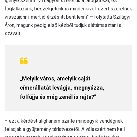
igénye szerint. Mi nagyon szeretjük a látogatókat, és
foglalkozunk, beszélgetünk is mindenkivel, ezért szeretnek
visszajönni, mert jó érzés itt bent lenni” – folytatta Szilágyi
Áron, magunk pedig első kézből tudjuk alátámasztani a
szavait.
„Melyik város, amelyik saját
címerállatát levágja, megnyúzza,
fölfújja és még zenél is rajta?”
– ezt a kérdést alighanem szinte mindegyik vendégnek
feladják a gyűjtemény tárlatvezetői. A válaszért nem kell