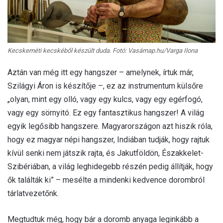
Kecskeméti kecskéből készült duda. Fotó: Vasárnap.hu/Varga Ilona
Aztán van még itt egy hangszer – amelynek, írtuk már,
Szilágyi Áron is készítője –, ez az instrumentum külsőre
„olyan, mint egy olló, vagy egy kulcs, vagy egy egérfogó,
vagy egy sörnyitó. Ez egy fantasztikus hangszer! A világ
egyik legősibb hangszere. Magyarországon azt hiszik róla,
hogy ez magyar népi hangszer, Indiában tudják, hogy rajtuk
kívül senki nem játszik rajta, és Jakutföldön, Északkelet-
Szibériában, a világ leghidegebb részén pedig állítják, hogy
ők találták ki” – mesélte a mindenki kedvence dorombról
tárlatvezetőnk.
Megtudtuk még, hogy bár a doromb anyaga leginkább a