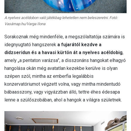
A nyelves acéldobon való játékbag lehetetlen nem beleszeretni. Fotó:
Vasárnap.hu/Varga Ilona
Sorakoznak még mindenféle, a megszólaltatója számára is
idegnyugtató hangszerek
a fujarától kezdve a
didzseridun és a havasi kürtön át a nyelves acéldobig
,
amely „a pentaton varázsa”, a disszonáns hangokat elhagyó
hangolása okán még avatatlan kezekbe kerülve is olyan
szépen szól, mintha az emberfia legalábbis
konzervatóriumot végzett volna, vagy mintha mindentudó
bábaasszony, vagy vigyázzban álló, tettre éhes édesapa
lenne a szülőszobában, ahol a hangok a világra születnek.