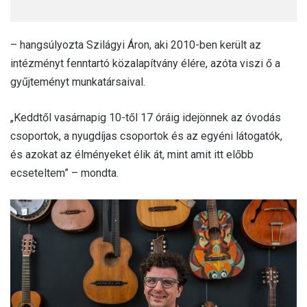
– hangsúlyozta Szilágyi Áron, aki 2010-ben került az
intézményt fenntartó közalapítvány élére, azóta viszi ő a
gyűjteményt munkatársaival.
„Keddtől vasárnapig 10-től 17 óráig idejönnek az óvodás
csoportok, a nyugdíjas csoportok és az egyéni látogatók,
és azokat az élményeket élik át, mint amit itt előbb
ecseteltem” – mondta.