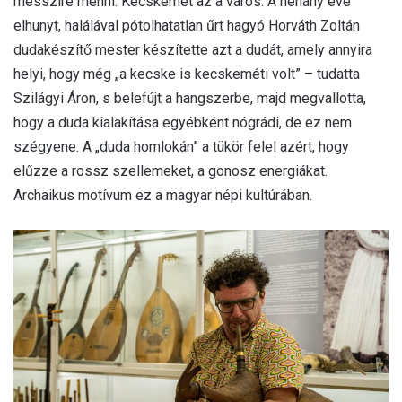
messzire menni: Kecskemét az a város. A néhány éve
elhunyt, halálával pótolhatatlan űrt hagyó Horváth Zoltán
dudakészítő mester készítette azt a dudát, amely annyira
helyi, hogy még „a kecske is kecskeméti volt” – tudatta
Szilágyi Áron, s belefújt a hangszerbe, majd megvallotta,
hogy a duda kialakítása egyébként nógrádi, de ez nem
szégyene. A „duda homlokán” a tükör felel azért, hogy
elűzze a rossz szellemeket, a gonosz energiákat.
Archaikus motívum ez a magyar népi kultúrában.