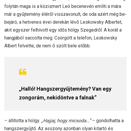
folytán maga is a közismert Leó becenevén említi a mára
már a gyűjtemény éléről visszavonult, de oda azért még be-
bejáró, a hetvenes évei derekán lévő Leskowsky Albertet,
akit egyszer felhívott egy idős hölgy Szegedről. A korát a
hangjából saccolta meg. Csörgött a telefon, Leskowsky
Albert felvette, de nem ő szólt bele előbb.
„Halló! Hangszergyűjtemény? Van egy
zongorám, nekidöntve a falnak”
– állította a hölgy.
„Hajjaj, hogy micsoda…”
– gondolhatta a
hangszergyűjtő. Az asszony azonban olyan kitartó és