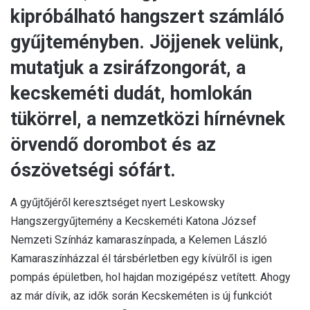
kipróbálható hangszert számláló
gyűjteményben. Jöjjenek velünk,
mutatjuk a zsiráfzongorát, a
kecskeméti dudát, homlokán
tükörrel, a nemzetközi hírnévnek
örvendő dorombot és az
ószövetségi sófárt.
A gyűjtőjéről keresztséget nyert Leskowsky
Hangszergyűjtemény a Kecskeméti Katona József
Nemzeti Színház kamaraszínpada, a Kelemen László
Kamaraszínházzal él társbérletben egy kívülről is igen
pompás épületben, hol hajdan mozigépész vetített. Ahogy
az már dívik, az idők során Kecskeméten is új funkciót