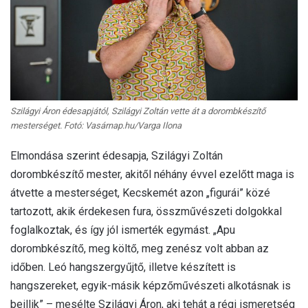
Szilágyi Áron édesapjától, Szilágyi Zoltán vette át a dorombkészítő
mesterséget. Fotó: Vasárnap.hu/Varga Ilona
Elmondása szerint édesapja, Szilágyi Zoltán
dorombkészítő mester, akitől néhány évvel ezelőtt maga is
átvette a mesterséget, Kecskemét azon „figurái” közé
tartozott, akik érdekesen fura, összművészeti dolgokkal
foglalkoztak, és így jól ismerték egymást. „Apu
dorombkészítő, meg költő, meg zenész volt abban az
időben. Leó hangszergyűjtő, illetve készített is
hangszereket, egyik-másik képzőművészeti alkotásnak is
beillik” – mesélte Szilágyi Áron, aki tehát a régi ismeretség