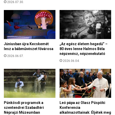
i
2026.07.30.
u
:
n
S
k
z
,
e
a
n
d
t
ó
L
s
Júniusban újra Kecskemét
„Az egész életem hegedű” –
i
r
lesz a bábművészet fővárosa
80 éves lenne Halmos Béla
u
a
népzenész, népzenekutató
d
2026.06.07.
b
2026.06.04.
g
s
e
z
r
o
,
l
S
g
z
á
e
v
n
á
Pünkösdi programok a
Leó pápa az Olasz Püspöki
t
t
szentendrei Szabadtéri
Konferencia
C
e
Néprajzi Múzeumban
alkalmazottainak: Éljétek meg
a