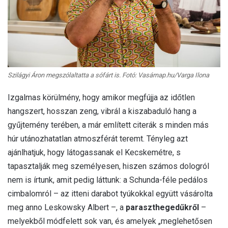
Szilágyi Áron megszólaltatta a sófárt is. Fotó: Vasárnap.hu/Varga Ilona
Izgalmas körülmény, hogy amikor megfújja az időtlen
hangszert, hosszan zeng, vibrál a kiszabaduló hang a
gyűjtemény terében, a már említett citerák s minden más
húr utánozhatatlan atmoszférát teremt. Tényleg azt
ajánlhatjuk, hogy látogassanak el Kecskemétre, s
tapasztalják meg személyesen, hiszen számos dologról
nem is írtunk, amit pedig láttunk: a Schunda-féle pedálos
cimbalomról – az itteni darabot tyúkokkal együtt vásárolta
meg anno Leskowsky Albert –, a
paraszthegedűkről
–
melyekből módfelett sok van, és amelyek „meglehetősen