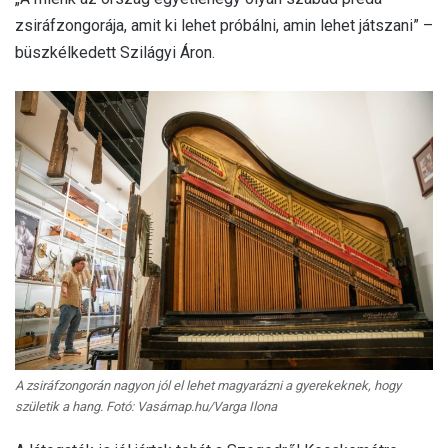
zsiráfzongorája, amit ki lehet próbálni, amin lehet játszani” –
büszkélkedett Szilágyi Áron.
A zsiráfzongorán nagyon jól el lehet magyarázni a gyerekeknek, hogy
születik a hang. Fotó: Vasárnap.hu/Varga Ilona