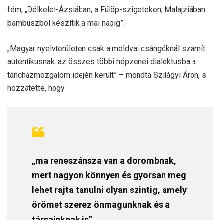
fém, „Délkelet-Ázsiában, a Fülöp-szigeteken, Malajziában
bambuszból készítik a mai napig”.
„Magyar nyelvterületen csak a moldvai csángóknál számít
autentikusnak, az összes többi népzenei dialektusba a
táncházmozgalom idején került” – mondta Szilágyi Áron, s
hozzátette, hogy
„ma reneszánsza van a dorombnak,
mert nagyon könnyen és gyorsan meg
lehet rajta tanulni olyan szintig, amely
örömet szerez önmagunknak és a
társainknak is”.