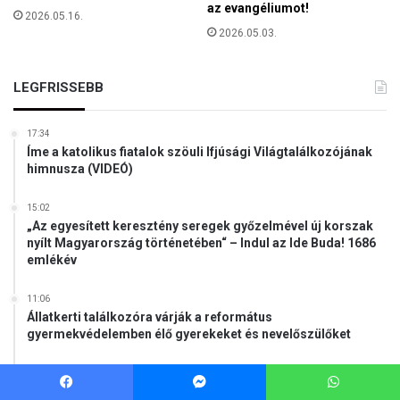
az evangéliumot!
s
2026.05.16.
s
z
2026.05.03.
t
n
u
e
l
k
LEGFRISSEBB
u
b
s
e
é
17:34
n
s
Íme a katolikus fiatalok szöuli Ifjúsági Világtalálkozójának
n
a
himnusza (VIDEÓ)
e
m
t
á
15:02
e
r
„Az egyesített keresztény seregek győzelmével új korszak
k
nyílt Magyarország történetében“ – Indul az Ide Buda! 1686
t
e
emlékév
í
t
r
o
11:06
Állatkerti találkozóra várják a református
k
gyermekvédelemben élő gyerekeket és nevelőszülőket
e
m
l
08:08
Ungváry Zsolt: A felelősség azokat is terheli, akik a
é
Facebook
Messenger
WhatsApp