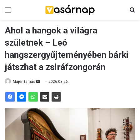
Menü
K
Ahol a hangok a világra
születnek – Leó
hangszergyűjteményében bárki
játszhat a zsiráfzongorán
Majer Tamás
S
2026.03.26.
e
n
d
a
n
e
m