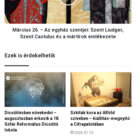
á
u
n
s
b
2
a
6
r
Március 26. – Az egyház szentjei: Szent Liudger,
.
á
–
Szent Castulus és a mártírok emlékezete
t
A
k
z
o
Ezek is érdekelhetik
e
r
g
m
y
á
h
n
á
y
z
t
s
v
z
á
e
l
Dicsőítésben növekedni –
Szkíták kora az Alföld
n
a
augusztusban érkezik a 18.
szívében – kiállítás-megnyitó
t
s
Sófár Református Dicsőítő
a Cifrapalotában
j
z
Iskola
e
2026.07.15.
t