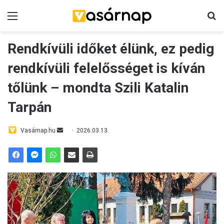
Menü
K
Rendkívüli időket élünk, ez pedig
rendkívüli felelősséget is kíván
tőlünk – mondta Szili Katalin
Tarpán
Vasárnap.hu
S
2026.03.13.
e
n
d
a
n
e
m