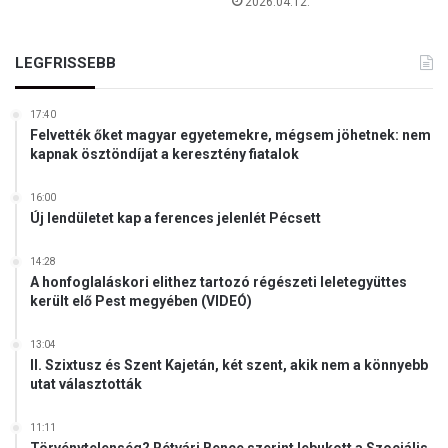
2026.04.12.
a
r
a
LEGFRISSEBB
d
á
17:40
s
Felvették őket magyar egyetemekre, mégsem jöhetnek: nem
á
kapnak ösztöndíjat a keresztény fiatalok
h
o
16:00
z
Új lendületet kap a ferences jelenlét Pécsett
14:28
A honfoglaláskori elithez tartozó régészeti leletegyüttes
került elő Pest megyében (VIDEÓ)
13:04
II. Szixtusz és Szent Kajetán, két szent, akik nem a könnyebb
utat választották
11:11
Törvénytelenség? Rétvári Bence szerint lebukott a Szociális