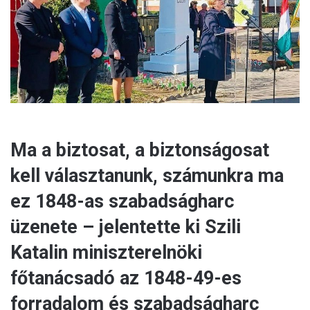
a
i
l
Ma a biztosat, a biztonságosat
kell választanunk, számunkra ma
ez 1848-as szabadságharc
üzenete – jelentette ki Szili
Katalin miniszterelnöki
főtanácsadó az 1848-49-es
forradalom és szabadságharc