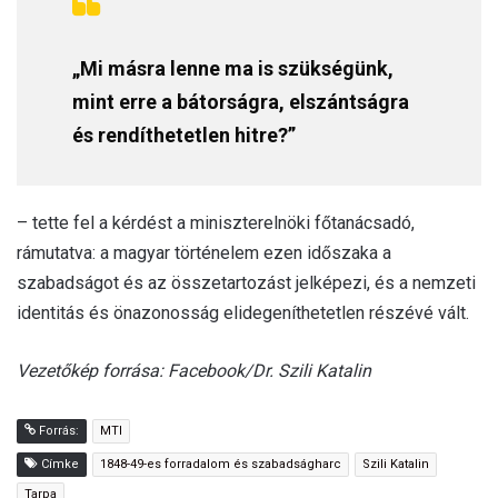
„Mi másra lenne ma is szükségünk,
mint erre a bátorságra, elszántságra
és rendíthetetlen hitre?”
– tette fel a kérdést a miniszterelnöki főtanácsadó,
rámutatva: a magyar történelem ezen időszaka a
szabadságot és az összetartozást jelképezi, és a nemzeti
identitás és önazonosság elidegeníthetetlen részévé vált.
Vezetőkép forrása: Facebook/Dr. Szili Katalin
Forrás:
MTI
Címke
1848-49-es forradalom és szabadságharc
Szili Katalin
Tarpa