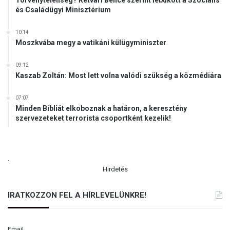
és Családügyi Minisztérium
10:14
Moszkvába megy a vatikáni külügyminiszter
09:12
Kaszab Zoltán: Most lett volna valódi szükség a közmédiára
07:07
Minden Bibliát elkoboznak a határon, a keresztény
szervezeteket terrorista csoportként kezelik!
.
Hirdetés
IRATKOZZON FEL A HÍRLEVELÜNKRE!
Email