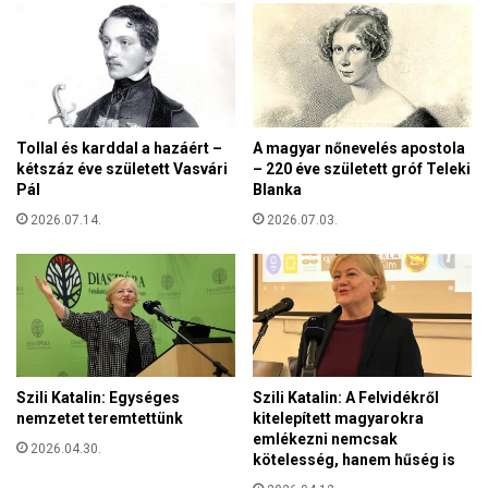
z
ó
z
s
á
,
j
a
á
z
r
M
u
Tollal és karddal a hazáért –
A magyar nőnevelés apostola
T
l
kétszáz éve született Vasvári
– 220 éve született gróf Teleki
A
n
Pál
Blanka
r
a
2026.07.14.
2026.07.03.
e
k
n
a
d
n
e
e
s
m
t
z
a
e
g
t
Szili Katalin: Egységes
Szili Katalin: A Felvidékről
j
m
nemzetet teremtettünk
kitelepített magyarokra
a
e
emlékezni nemcsak
2026.04.30.
kötelesség, hanem hűség is
g
m