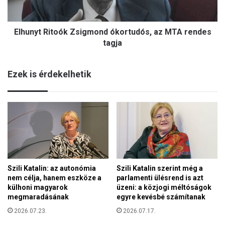
e
R
r
i
é
Elhunyt Ritoók Zsigmond ókortudós, az MTA rendes
t
s
o
tagja
r
ó
e
k
m
Ezek is érdekelhetik
Z
é
s
l
i
t
g
ó
m
é
o
l
n
e
d
t
ó
u
Szili Katalin: az autonómia
Szili Katalin szerint még a
k
t
nem célja, hanem eszköze a
parlamenti ülésrend is azt
o
a
külhoni magyarok
üzeni: a közjogi méltóságok
r
k
megmaradásának
egyre kevésbé számítanak
t
h
u
2026.07.23.
2026.07.17.
o
d