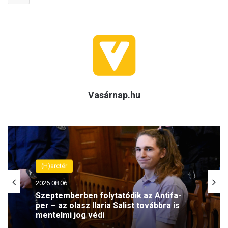
Vasárnap.hu
(H)arctér
2026.08.06.
Szeptemberben folytatódik az Antifa-
per – az olasz Ilaria Salist továbbra is
mentelmi jog védi