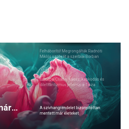
Felháborító! Megrongálták Radnóti
Miklós szobrát a szerbiai Borban
Latorcai Csaba: Káosz, kapkodás és
dilettantizmus jellemzi a Tisza
kormányzását
már
A szívhangrendelet bizonyítottan
mentett már életeket