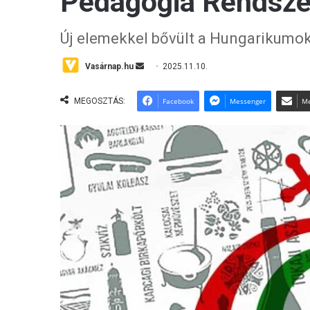
Pedagógia Rendsze
Új elemekkel bővült a Hungarikumok
Vasárnap.hu
S
2025.11.10.
e
n
MEGOSZTÁS:
Facebook
Messenger
Me
d
a
n
e
m
a
i
l