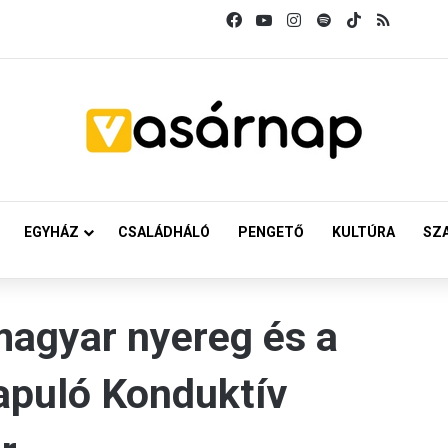
Facebook
YouTube
Instagram
Spotify
TikTok
RSS
EGYHÁZ
CSALÁDHÁLÓ
PENGETŐ
KULTÚRA
SZ
magyar nyereg és a
apuló Konduktív