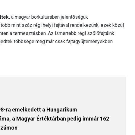
ltek,
a magyar borkultúrában jelentőségük
bb mint száz régi helyi fajtával rendelkezünk, ezek közül
ten a termesztésben. Az ismertebb régi szőlőfajtáink
erjedtek többsége meg már csak fajtagyűjteményekben
98-ra emelkedett a Hungarikum
áma, a Magyar Értéktárban pedig immár 162
 számon