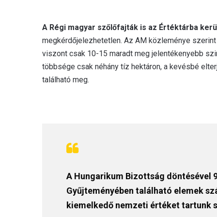
A Régi magyar szőlőfajták is az Értéktárba kerü
megkérdőjelezhetetlen. Az AM közleménye szerint tö
viszont csak 10-15 maradt meg jelentékenyebb szin
többsége csak néhány tíz hektáron, a kevésbé elt
található meg.
A Hungarikum Bizottság döntésével 
Gyűjteményében található elemek sz
kiemelkedő nemzeti értéket tartunk