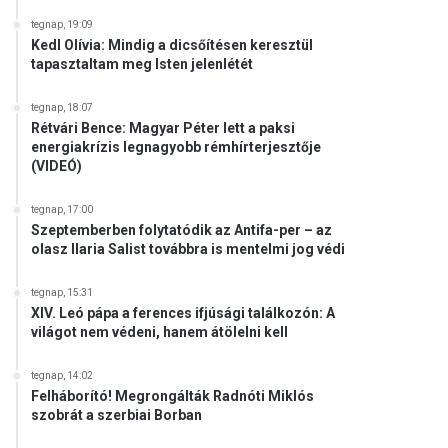
tegnap, 19:09
Kedl Olívia: Mindig a dicsőítésen keresztül
tapasztaltam meg Isten jelenlétét
tegnap, 18:07
Rétvári Bence: Magyar Péter lett a paksi
energiakrízis legnagyobb rémhírterjesztője
(VIDEÓ)
tegnap, 17:00
Szeptemberben folytatódik az Antifa-per – az
olasz Ilaria Salist továbbra is mentelmi jog védi
tegnap, 15:31
XIV. Leó pápa a ferences ifjúsági találkozón: A
világot nem védeni, hanem átölelni kell
tegnap, 14:02
Felháborító! Megrongálták Radnóti Miklós
szobrát a szerbiai Borban