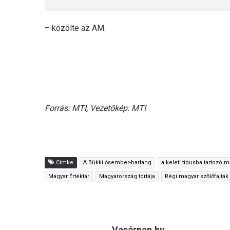
– közölte az AM.
Forrás: MTI, Vezetőkép: MTI
Címke
A Bükki ősember-barlang
a keleti típusba tartozó 
Magyar Értéktár
Magyarország tortája
Régi magyar szőlőfajták
Vasárnap.hu