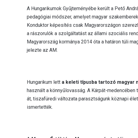
A Hungarikumok Gyűjteményébe került a Pető Andr
pedagógiai módszer, amelyet magyar szakemberek ép
Konduktor képesítés csak Magyarországon szerezh
a rászorulók a szolgáltatást az állami szociális ren
Magyarország kormánya 2014 óta a határon túli mag
jelezte az AM.
Hungarikum lett
a keleti típusba tartozó magyar 
használt a könnyűlovasság. A Kárpát-medencében 
át, tiszafüredi változata parasztságunk köznapi él
ismertették.