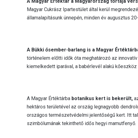
A Magyar Értéktár a Magyarország tortája vers
Magyar Cukrász Ipartestület által kerül megrendezé
államalapításunk ünnepén, minden év augusztus 20-
A Bükki ősember-barlang is a Magyar Értéktárba
történelem előtti idők óta meghatározó az innovatí
kiemelkedett iparával, a babérlevél alakú kőeszköz k
A Magyar Értéktárba
botanikus kert is bekerült,
az
hektáros területével az ország legnagyobb dendrol
országos természetvédelmi jelentőségű kert. Itt ta
szimbólumának tekinthető idős hegyi mamutfenyő.