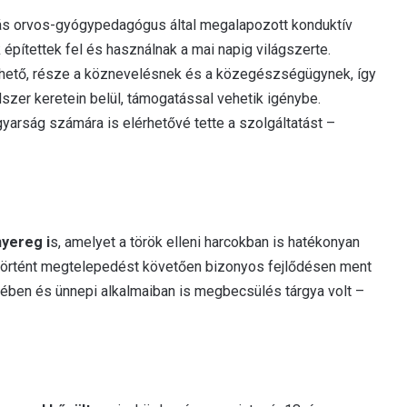
ás orvos-gyógypedagógus által megalapozott konduktív
ítettek fel és használnak a mai napig világszerte.
ető, része a köznevelésnek és a közegészségügynek, így
dszer keretein belül, támogatással vehetik igénybe.
yarság számára is elérhetővé tette a szolgáltatást –
nyereg i
s, amelyet a török elleni harcokban is hatékonyan
történt megtelepedést követően bizonyos fejlődésen ment
etében és ünnepi alkalmaiban is megbecsülés tárgya volt –