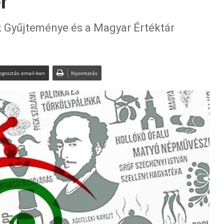
r
 Gyűjteménye és a Magyar Értéktár
gosztás email-ben
Nyomtatás