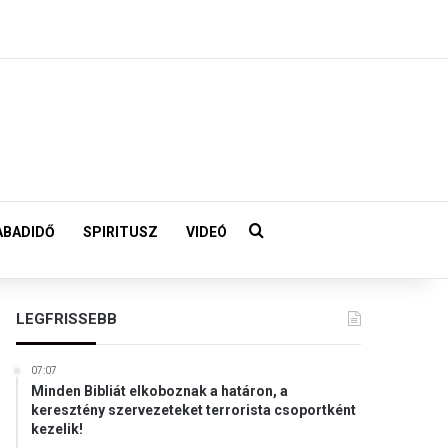
Keresés:
ABADIDŐ
SPIRITUSZ
VIDEÓ
LEGFRISSEBB
07:07
Minden Bibliát elkoboznak a határon, a
keresztény szervezeteket terrorista csoportként
kezelik!