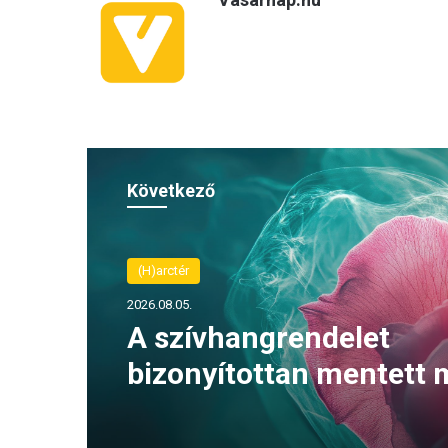
Következő
(H)arctér
2026.08.05.
A szívhangrendelet
bizonyítottan mentett 
életeket