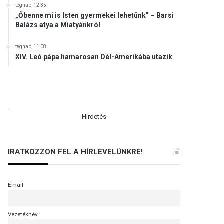
tegnap, 12:35
„Őbenne mi is Isten gyermekei lehetünk” – Barsi
Balázs atya a Miatyánkról
tegnap, 11:08
XIV. Leó pápa hamarosan Dél-Amerikába utazik
.
Hirdetés
IRATKOZZON FEL A HÍRLEVELÜNKRE!
Email
Vezetéknév