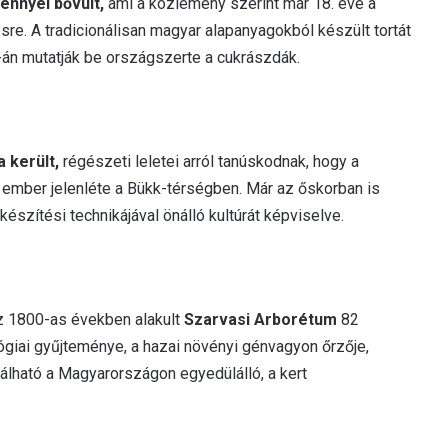
ennyel bővült,
ami a közlemény szerint már 18. éve a
sre. A tradicionálisan magyar alapanyagokból készült tortát
án mutatják be országszerte a cukrászdák.
 került,
régészeti leletei arról tanúskodnak, hogy a
v ember jelenléte a Bükk-térségben. Már az őskorban is
észítési technikájával önálló kultúrát képviselve.
 1800-as években alakult
Szarvasi Arborétum
82
ógiai gyűjteménye, a hazai növényi génvagyon őrzője,
lálható a Magyarországon egyedülálló, a kert