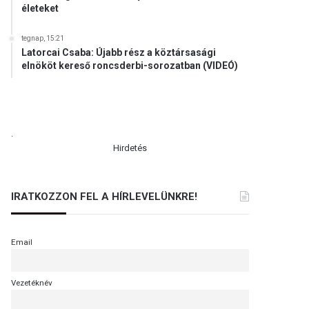
életeket
tegnap, 15:21
Latorcai Csaba: Újabb rész a köztársasági
elnököt kereső roncsderbi-sorozatban (VIDEÓ)
.
Hirdetés
IRATKOZZON FEL A HÍRLEVELÜNKRE!
Email
Vezetéknév