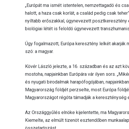
„Európát ma ismét istentelen, nemzettagadó és csalá
halott, a haza csak korlát, a család pedig csak teher
nyíltabb erőszakkal, úgynevezett posztkeresztény 
biológiai létét is feloldó úgynevezett transzhumani
Úgy fogalmazott, Európa keresztény lelkét akarják m
szó: a magyar.
Kövér László jelezte, a 16. században és az azt kö
mostoha, napjainkban Európára vár ilyen sors. „Mik
és nyugati birodalmak harapófogójában, napjainkban 
Magyarország földjét perzselte, most Európa földjét 
Magyarországot régóta támadják a kereszténység el
Az Országgyűlés elnöke kijelentette, ma Magyarorsz
Kiemelte, az elmúlt tizenöt esztendőben munkaalapú
összetartozást.