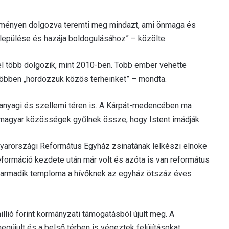
eményen dolgozva teremti meg mindazt, ami önmaga és
lepülése és hazája boldogulásához” – közölte.
rel több dolgozik, mint 2010-ben. Több ember vehette
 többen „hordozzuk közös terheinket” – mondta.
 anyagi és szellemi téren is. A Kárpát-medencében ma
magyar közösségek gyűlnek össze, hogy Istent imádják.
gyarországi Református Egyház zsinatának lelkészi elnöke
reformáció kezdete után már volt és azóta is van református
a harmadik temploma a hívőknek az egyház ötszáz éves
lió forint kormányzati támogatásból újult meg. A
gújult és a belső térben is végeztek felújításokat.