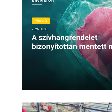
Következő
(H)arctér
2026.08.05.
A szívhangrendelet
bizonyítottan mentett 
életeket
F
u