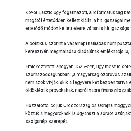
Kövér László úgy fogalmazott, a reformátusság báto
magától értetődően kellett kiállni a hit igazságai 
értetődő módon kellett életre váltani a hit igazságait
A politikus szerint a vasárnapi hálaadás nem puszt
keresztyén megmaradás diadalának emléknapja is, a
Emlékeztetett: ahogyan 1525-ben, úgy most is söté
szomszédságunkban, „a magyarság ezeréves szállást
nem azok vívják, akik a fegyvereiket kézben tartva 
öldöklést kiprovokálták, napról napra finanszírozz
Hozzátette, céljuk Oroszország és Ukrajna meggyeng
köztük a magyaroknak is ugyanazt a sorsot szánják: a
szolganép szerepét.