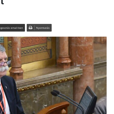
t
gosztás email-ben
Nyomtatás