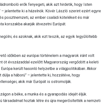
dromboló erők fenyegeti, akik azt hirdetik, hogy Isten
” – jelentette ki a házelnök. Kövér László szerint ezért egyre
és posztnemzeti, az ember családi kötelékeit és már
sta korszakba akarják átvezetni Európát.
egölni, és azoknak, akik ezt teszik, az egyik legyűlöltebb
vető időkben az európai történelem a magyarok iránt volt
ént öt évszázaddal ezelőtt Magyarország vergődött a keleti
Európa került hasonló helyzetbe a világpolitikában. Akkor
dúlja a háború” – jelentette ki, hozzátéve, hogy
lenségei, akik már Európát is ostromolják.
ágon a béke, a munka és a gyarapodás idejét éljük.
 társadalmat hoztak létre és újra megerősítették a nemzeti