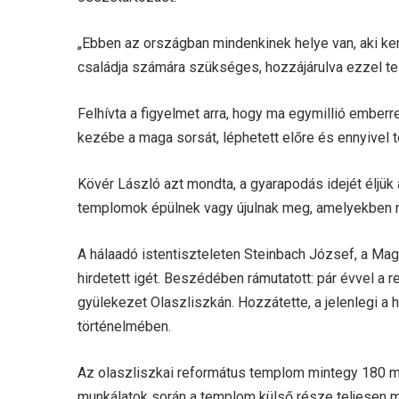
„Ebben az országban mindenkinek helye van, aki k
családja számára szükséges, hozzájárulva ezzel te
Felhívta a figyelmet arra, hogy ma egymillió ember
kezébe a maga sorsát, léphetett előre és ennyivel
Kövér László azt mondta, a gyarapodás idejét éljük
templomok épülnek vagy újulnak meg, amelyekben 
A hálaadó istentiszteleten Steinbach József, a Ma
hirdetett igét. Beszédében rámutatott: pár évvel a 
gyülekezet Olaszliszkán. Hozzátette, a jelenlegi 
történelmében.
Az olaszliszkai református templom mintegy 180 mil
munkálatok során a templom külső része teljesen me