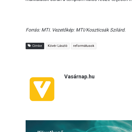
Forrás: MTI. Vezetőkép: MTI/Koszticsák Szilárd.
Címke
Kövér László
reformátusok
Vasárnap.hu