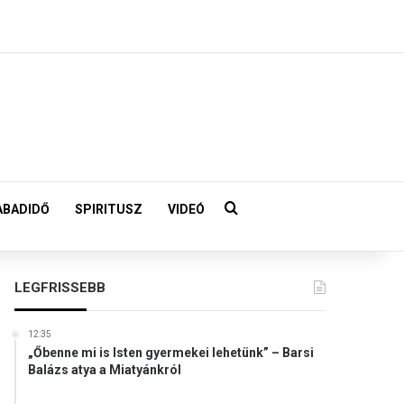
Keresés:
ABADIDŐ
SPIRITUSZ
VIDEÓ
LEGFRISSEBB
12:35
„Őbenne mi is Isten gyermekei lehetünk” – Barsi
Balázs atya a Miatyánkról