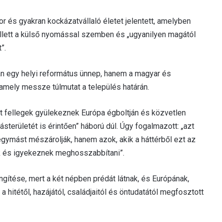
r és gyakran kockázatvállaló életet jelentett, amelyben
mellett a külső nyomással szemben és „ugyanilyen magától
”.
án egy helyi református ünnep, hanem a magyar és
mely messze túlmutat a település határán.
t fellegek gyülekeznek Európa égboltján és közvetlen
erületét is érintően” háború dúl. Úgy fogalmazott: „azt
egymást mészárolják, hanem azok, akik a háttérből ezt az
ák és igyekeznek meghosszabbítani”.
ítése, mert a két népben prédát látnak, és Európának,
 hitétől, hazájától, családjaitól és öntudatától megfosztott