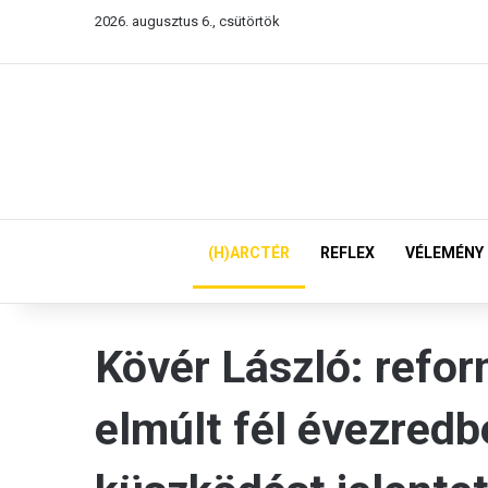
2026. augusztus 6., csütörtök
(H)ARCTÉR
REFLEX
VÉLEMÉNY
Kövér László: refor
elmúlt fél évezredb