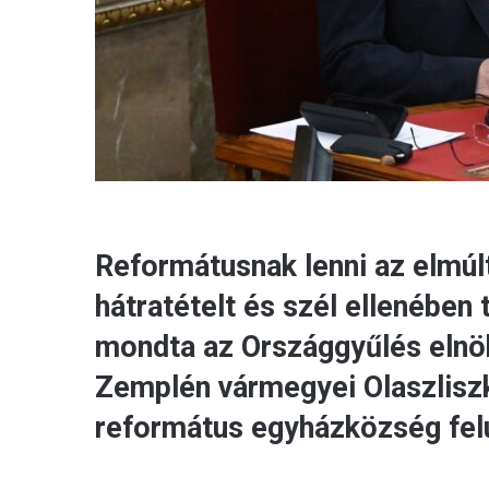
Reformátusnak lenni az elmúlt
hátratételt és szél ellenében
mondta az Országgyűlés elnö
Zemplén vármegyei Olaszlisz
református egyházközség fel