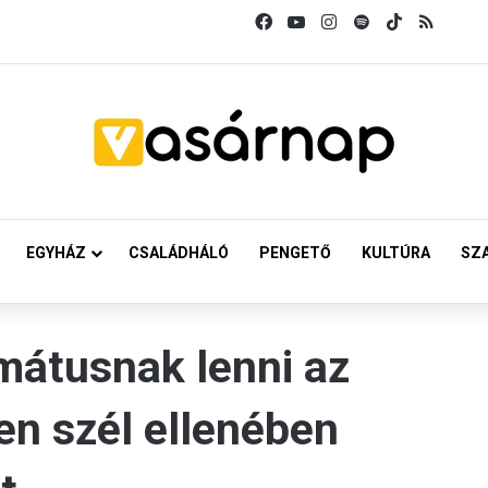
Facebook
YouTube
Instagram
Spotify
TikTok
RSS
EGYHÁZ
CSALÁDHÁLÓ
PENGETŐ
KULTÚRA
SZ
mátusnak lenni az
en szél ellenében