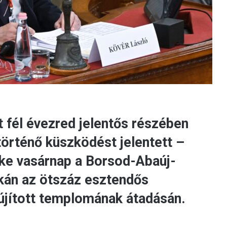
 fél évezred jelentős részében
 történő küszködést jelentett –
ke vasárnap a Borsod-Abaúj-
kán az ötszáz esztendős
újított templomának átadásán.