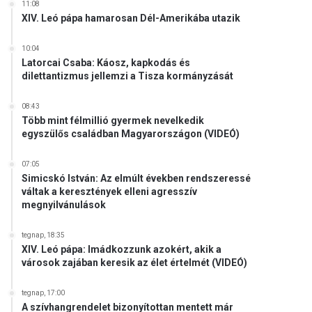
11:08
XIV. Leó pápa hamarosan Dél-Amerikába utazik
10:04
Latorcai Csaba: Káosz, kapkodás és
dilettantizmus jellemzi a Tisza kormányzását
08:43
Több mint félmillió gyermek nevelkedik
egyszülős családban Magyarországon (VIDEÓ)
07:05
Simicskó István: Az elmúlt években rendszeressé
váltak a keresztények elleni agresszív
megnyilvánulások
tegnap, 18:35
XIV. Leó pápa: Imádkozzunk azokért, akik a
városok zajában keresik az élet értelmét (VIDEÓ)
tegnap, 17:00
A szívhangrendelet bizonyítottan mentett már