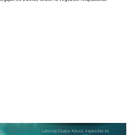
Latorcai Csaba: Káosz, kapkodás és