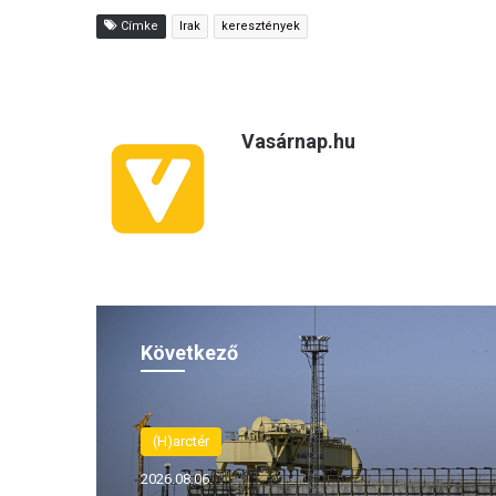
Címke
Irak
keresztények
Vasárnap.hu
Következő
(H)arctér
(H)arctér
2026.08.06.