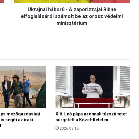
h
Ukrajnai háború - A zaporizzsjai Ribne
á
b
elfoglalásáról számolt be az orosz védelmi
o
minisztérium
r
ú
-
A
z
a
p
o
r
i
z
z
s
j
elps mezőgazdasági
XIV. Leó pápa azonnali tűzszünetet
s segíti az iraki
sürgetett a Közel-Keleten
a
t
i
2026.03.15.
R