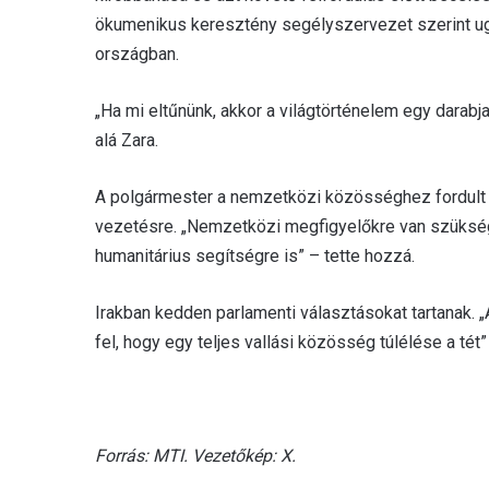
ökumenikus keresztény segélyszervezet szerint u
országban.
„Ha mi eltűnünk, akkor a világtörténelem egy darabj
alá Zara.
A polgármester a nemzetközi közösséghez fordult s
vezetésre. „Nemzetközi megfigyelőkre van szükségü
humanitárius segítségre is” – tette hozzá.
Irakban kedden parlamenti választásokat tartanak.
fel, hogy egy teljes vallási közösség túlélése a tét” –
Forrás: MTI. Vezetőkép: X.