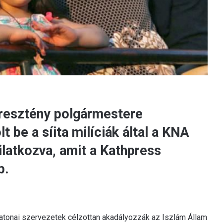
keresztény polgármestere
 be a síita milíciák által a KNA
ilatkozva, amit a Kathpress
p.
katonai szervezetek célzottan akadályozzák az Iszlám Állam