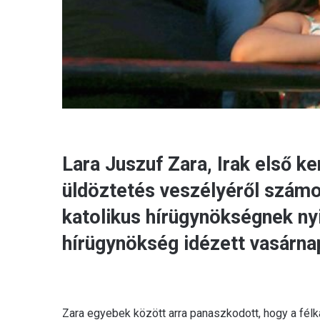
Lara Juszuf Zara, Irak első 
üldöztetés veszélyéről számolt
katolikus hírügynökségnek ny
hírügynökség idézett vasárna
Zara egyebek között arra panaszkodott, hogy a fél