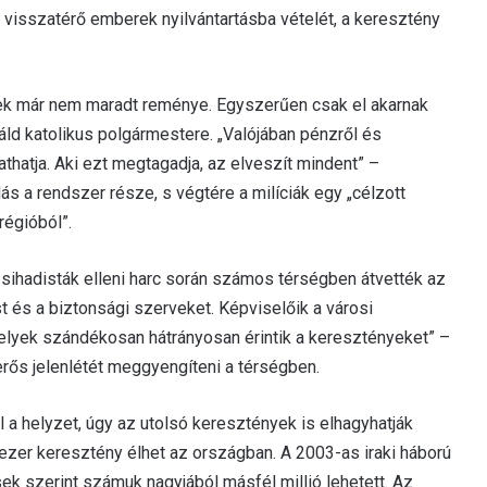
a visszatérő emberek nyilvántartásba vételét, a keresztény
ek már nem maradt reménye. Egyszerűen csak el akarnak
ld katolikus polgármestere. „Valójában pénzről és
ytathatja. Aki ezt megtagadja, az elveszít mindent” –
s a rendszer része, s végtére a milíciák egy „célzott
régióból”.
 dzsihadisták elleni harc során számos térségben átvették az
st és a biztonsági szerveket. Képviselőik a városi
elyek szándékosan hátrányosan érintik a keresztényeket” –
erős jelenlétét meggyengíteni a térségben.
l a helyzet, úgy az utolsó keresztények is elhagyhatják
ezer keresztény élhet az országban. A 2003-as iraki háború
ek szerint számuk nagyjából másfél millió lehetett. Az