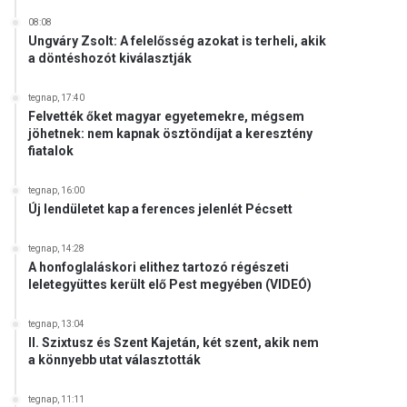
08:08
Ungváry Zsolt: A felelősség azokat is terheli, akik
a döntéshozót kiválasztják
tegnap, 17:40
Felvették őket magyar egyetemekre, mégsem
jöhetnek: nem kapnak ösztöndíjat a keresztény
fiatalok
tegnap, 16:00
Új lendületet kap a ferences jelenlét Pécsett
tegnap, 14:28
A honfoglaláskori elithez tartozó régészeti
leletegyüttes került elő Pest megyében (VIDEÓ)
tegnap, 13:04
II. Szixtusz és Szent Kajetán, két szent, akik nem
a könnyebb utat választották
tegnap, 11:11