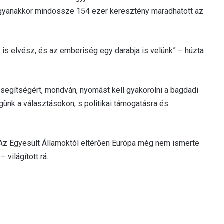
gyanakkor mindössze 154 ezer keresztény maradhatott az
a is elvész, és az emberiség egy darabja is velünk” – húzta
egítségért, mondván, nyomást kell gyakorolni a bagdadi
nk a választásokon, s politikai támogatásra és
 „Az Egyesült Államoktól eltérően Európa még nem ismerte
 világított rá.