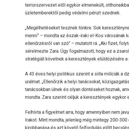
terrorszervezet elől egykor elmenekült, otthonaikb
üzletemberektől pedig védelmi pénzt szednek.
„Megélhetéseket tesznek tönkre. Sok keresztényn
menni” – mondta az észak-iraki el-Kos városának ká
ellenőrzésről van szó” – mutatott rá. „Aki fizet, fol
sérelmezte Zara. Úgy fogalmazott, hogy ez a zsarolá
stratégiát követnek a keresztények elüldözésére a 
A 43 éves helyi politikus szerint a síita milíciák a
uralmat. „Ellenőrzik a helyi tanácsokat, közigazgatá
tanácsokban ülnek és olyan döntéseket hoznak, am
mondta. Zara szerint céljuk a keresztények egykor 
Felhívta a figyelmet arra, hogy amennyiben nem javu
Irakot. Mint mondta, jelenleg még mintegy 200-300 
kirobbanása és azt követő felfordulás előtt becslés