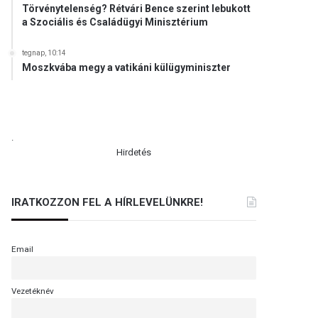
Törvénytelenség? Rétvári Bence szerint lebukott
a Szociális és Családügyi Minisztérium
tegnap, 10:14
Moszkvába megy a vatikáni külügyminiszter
.
Hirdetés
IRATKOZZON FEL A HÍRLEVELÜNKRE!
Email
Vezetéknév