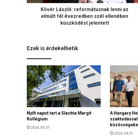
z
Kövér László: reformátusnak lenni az
l
ó
elmúlt fél évezredben szél ellenében
:
küszködést jelentett
r
e
f
Ezek is érdekelhetik
o
r
m
á
t
u
s
n
a
k
l
Nyílt napot tart a Slachta Margit
A Hungary H
Kollégium
szaktudással i
e
közösségeke
n
2026.05.07.
n
2026.04.01.