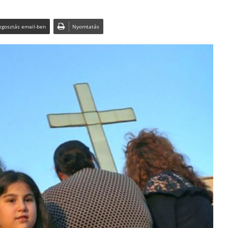
gosztás email-ben
Nyomtatás