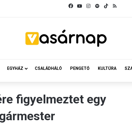
Facebook
YouTube
Instagram
Spotify
TikTok
RSS
EGYHÁZ
CSALÁDHÁLÓ
PENGETŐ
KULTÚRA
SZ
re figyelmeztet egy
lgármester