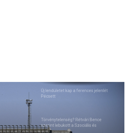
Új lendületet kap a ferences jelenlét
Pécsett
Törvénytelenség? Rétvári Bence
szerint lebukott a Szociális és
Családügyi Minisztérium