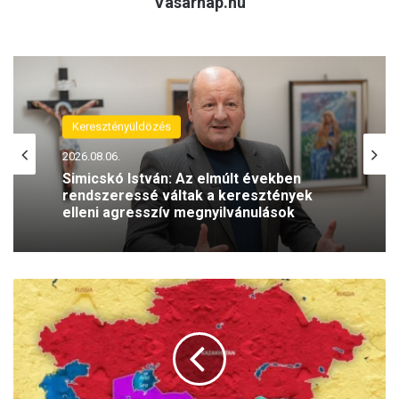
Vasárnap.hu
(H)arctér
Keresztényüldözés
2026.08.05.
2026.08.06.
A szívhangrendelet bizonyítottan
mentett már életeket
Simicskó István: Az elmúlt években
rendszeressé váltak a keresztények
E
elleni agresszív megnyilvánulások
u
r
á
z
s