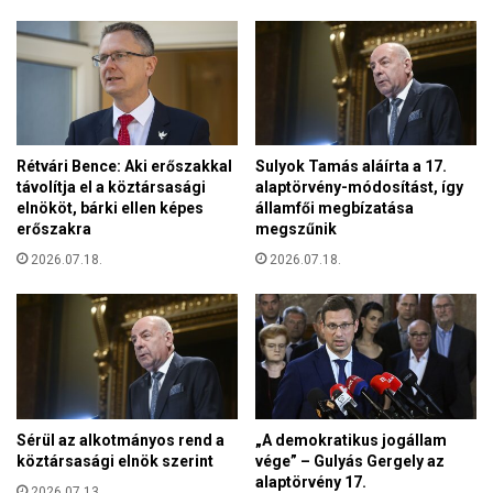
i
r
g
o
y
s
e
z
l
t
m
á
e
r
Rétvári Bence: Aki erőszakkal
Sulyok Tamás aláírta a 17.
z
g
távolítja el a köztársasági
alaptörvény-módosítást, így
t
y
elnököt, bárki ellen képes
államfői megbízatása
e
a
erőszakra
megszűnik
t
l
é
2026.07.18.
2026.07.18.
á
s
s
t
K
a
ö
d
z
o
é
t
p
t
-
Sérül az alkotmányos rend a
„A demokratikus jogállam
k
Á
köztársasági elnök szerint
vége” – Gulyás Gergely az
i
z
alaptörvény 17.
h
2026.07.13.