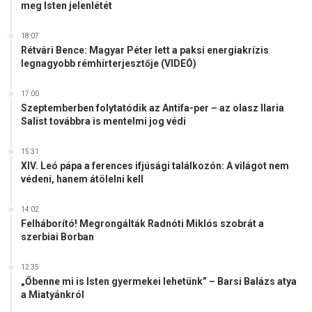
l
meg Isten jelenlétét
ó
e
g
h
i
18:07
e
Rétvári Bence: Magyar Péter lett a paksi energiakrízis
a
t
legnagyobb rémhírterjesztője (VIDEÓ)
i
s
17:00
z
Szeptemberben folytatódik az Antifa-per – az olasz Ilaria
o
Salist továbbra is mentelmi jog védi
l
g
15:31
á
XIV. Leó pápa a ferences ifjúsági találkozón: A világot nem
l
védeni, hanem átölelni kell
a
t
14:02
!
Felháborító! Megrongálták Radnóti Miklós szobrát a
szerbiai Borban
12:35
„Őbenne mi is Isten gyermekei lehetünk” – Barsi Balázs atya
a Miatyánkról