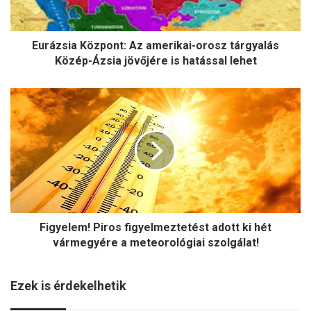
i
a
K
Eurázsia Központ: Az amerikai-orosz tárgyalás
ö
z
Közép-Ázsia jövőjére is hatással lehet
p
o
F
n
i
t
g
:
y
A
e
z
l
a
e
m
m
e
!
r
Figyelem! Piros figyelmeztetést adott ki hét
P
i
i
vármegyére a meteorológiai szolgálat!
k
r
a
o
i
Ezek is érdekelhetik
s
-
f
o