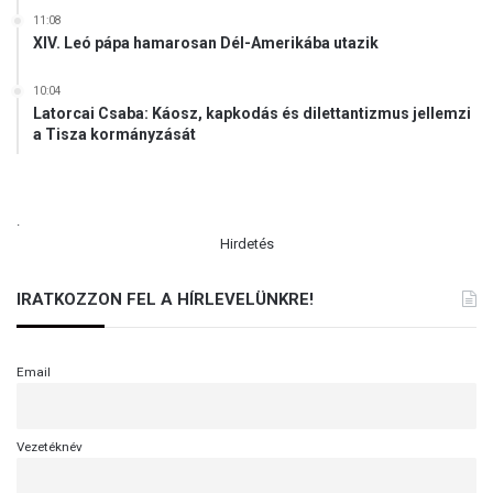
11:08
XIV. Leó pápa hamarosan Dél-Amerikába utazik
10:04
Latorcai Csaba: Káosz, kapkodás és dilettantizmus jellemzi
a Tisza kormányzását
.
Hirdetés
IRATKOZZON FEL A HÍRLEVELÜNKRE!
Email
Vezetéknév