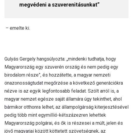
megvédeni a szuverenitásunkat”
– emelte ki.
Gulyás Gergely hangsúlyozta: „mindenki tudhatja, hogy
Magyarország egy szuverén ország és nem pedig egy
birodalom része”, és hozzátette, a magyar nemzeti
önazonosságtudat megőrzése a következő generációkra
nézve is az egyik legfontosabb feladat. Szólt arról is, a
magyar nemzet egésze saját államára úgy tekinthet, ahol
bármikor otthonra lelhet, az állampolgárság kiterjesztésével
pedig több mint egymillió-kétszázezren lehettek
Magyarország polgárai, és ők is részesei a múlt, jelen és
jövő magyarjai között köttetett szövetségnek, az