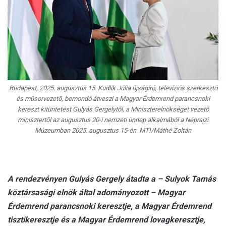
Budapest, 2025. augusztus 15. Kudlik Júlia újságíró, televíziós szerkesztõ
és mûsorvezetõ, bemondó átveszi a Magyar Érdemrend parancsnoki
kereszt kitüntetést Gulyás Gergelytõl, a Miniszterelnökséget vezetõ
minisztertõl az augusztus 20-i nemzeti ünnep alkalmából a Néprajzi
Múzeumban 2025. augusztus 15-én. MTI/Máthé Zoltán
A rendezvényen Gulyás Gergely átadta a – Sulyok Tamás
köztársasági elnök által adományozott – Magyar
Érdemrend parancsnoki keresztje, a Magyar Érdemrend
tisztikeresztje és a Magyar Érdemrend lovagkeresztje,