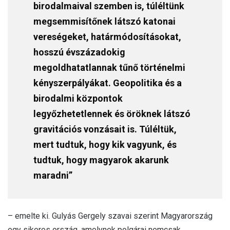
birodalmaival szemben is, túléltünk
megsemmisítőnek látszó katonai
vereségeket, határmódosításokat,
hosszú évszázadokig
megoldhatatlannak tűnő történelmi
kényszerpályákat. Geopolitika és a
birodalmi központok
legyőzhetetlennek és öröknek látszó
gravitációs vonzásait is. Túléltük,
mert tudtuk, hogy kik vagyunk, és
tudtuk, hogy magyarok akarunk
maradni”
– emelte ki. Gulyás Gergely szavai szerint Magyarország
egy sikeres ország, amelynek polgárai nemcsak