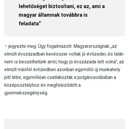
lehetőséget biztosítani, ez az, ami a
magyar államnak továbbra is
feladata”
– jegyezte meg. Úgy fogalmazott: Magyarországnak „az
elmúlt évszázadban kevésszer voltak jó évtizedei, és talán
nem is beszélhetünk arról, hogy jó évszázada lett volna”, az
elmúlt másfél évtizedben azonban egymillió új munkahely
jött létre, egymillióan csatlakoztak a polgárosodásban a
középosztályhoz és megfeleződött a
gyermekszegénység.