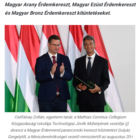
Magyar Arany Érdemkereszt, Magyar Ezüst Érdemkereszt
és Magyar Bronz Érdemkereszt kitüntetéseket.
Cséfalvay Zoltán, egyetemi tanár, a Mathias Corvinus Collegium
Közgazdasági Iskolája Technológiai Jövõk Mûhelyének vezetõje (j)
átveszi a Magyar Érdemrend parancsnoki kereszt kitüntetést Gulyás
Gergelytõl, a Miniszterelnökséget vezetõ minisztertõl az augusztus 20-i