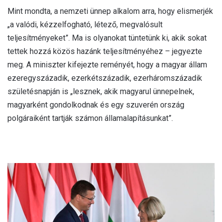
Mint mondta, a nemzeti ünnep alkalom arra, hogy elismerjék
„a valódi, kézzelfogható, létező, megvalósult
teljesítményeket”. Ma is olyanokat tüntetünk ki, akik sokat
tettek hozzá közös hazánk teljesítményéhez – jegyezte
meg. A miniszter kifejezte reményét, hogy a magyar állam
ezeregyszázadik, ezerkétszázadik, ezerháromszázadik
születésnapján is „lesznek, akik magyarul ünnepelnek,
magyarként gondolkodnak és egy szuverén ország
polgáraiként tartják számon államalapításunkat”.