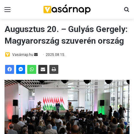
Menü
K
Augusztus 20. – Gulyás Gergely:
Magyarország szuverén ország
Vasárnap.hu
S
2025.08.15.
e
n
d
a
n
e
m
a
i
l