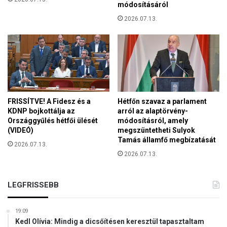
módosításáról
s
é
i
2026.07.13.
t
a
v
j
á
ö
r
v
m
ő
e
j
g
é
y
r
FRISSÍTVE! A Fidesz és a
Hétfőn szavaz a parlament
é
e
KDNP bojkottálja az
arról az alaptörvény-
r
Országgyűlés hétfői ülését
módosításról, amely
i
e
(VIDEÓ)
megszüntetheti Sulyok
s
a
Tamás államfő megbízatását
h
2026.07.13.
m
a
2026.07.13.
e
t
t
á
e
LEGFRISSEBB
s
o
s
r
a
o
19:09
l
Kedl Olívia: Mindig a dicsőítésen keresztül tapasztaltam
l