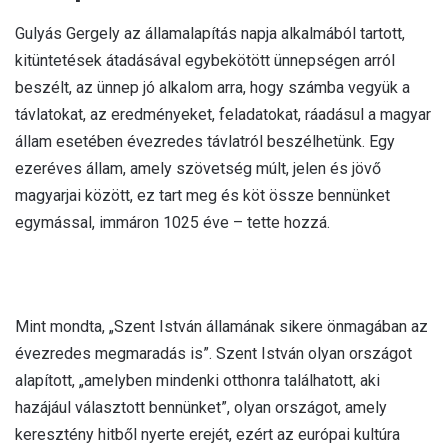
Gulyás Gergely az államalapítás napja alkalmából tartott,
kitüntetések átadásával egybekötött ünnepségen arról
beszélt, az ünnep jó alkalom arra, hogy számba vegyük a
távlatokat, az eredményeket, feladatokat, ráadásul a magyar
állam esetében évezredes távlatról beszélhetünk. Egy
ezeréves állam, amely szövetség múlt, jelen és jövő
magyarjai között, ez tart meg és köt össze bennünket
egymással, immáron 1025 éve – tette hozzá.
Mint mondta, „Szent István államának sikere önmagában az
évezredes megmaradás is”. Szent István olyan országot
alapított, „amelyben mindenki otthonra találhatott, aki
hazájául választott bennünket”, olyan országot, amely
keresztény hitből nyerte erejét, ezért az európai kultúra