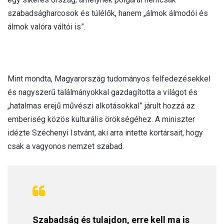
szabadságharcosok és túlélők, hanem „álmok álmodói és
álmok valóra váltói is”.
Mint mondta, Magyarország tudományos felfedezésekkel
és nagyszerű találmányokkal gazdagította a világot és
„hatalmas erejű művészi alkotásokkal” járult hozzá az
emberiség közös kulturális örökségéhez. A miniszter
idézte Széchenyi Istvánt, aki arra intette kortársait, hogy
csak a vagyonos nemzet szabad.
Szabadság és tulajdon, erre kell ma is