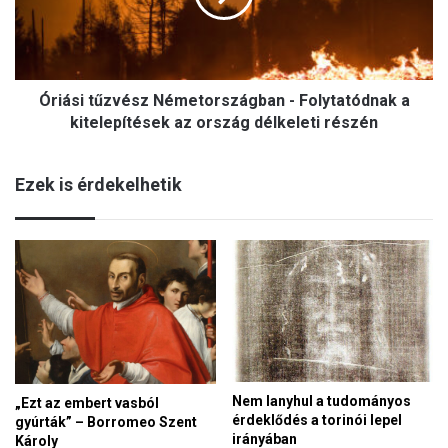
n
i
,
t
a
ű
h
z
o
Óriási tűzvész Németországban - Folytatódnak a
v
l
é
kitelepítések az ország délkeleti részén
a
s
l
z
é
Ezek is érdekelhetik
N
l
é
e
m
k
e
i
t
s
o
j
r
ó
s
l
z
l
á
a
g
Nem lanyhul a tudományos
„Ezt az embert vasból
k
b
érdeklődés a torinói lepel
gyúrták” – Borromeo Szent
i
a
irányában
Károly
k