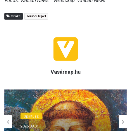
Forrás: Vatican News. Vezetőkép: Vatican News
Címke
Torinói lepel
Vasárnap.hu
Spiritusz
2026.08.01.