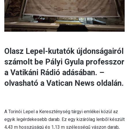
l
Olasz Lepel-kutatók újdonságairól
számolt be Pályi Gyula professzor
a Vatikáni Rádió adásában. –
olvasható a Vatican News oldalán.
A Torinói Lepel a Kereszténység tárgyi emlékei közül az
egyik legérdekesebb darab. Ez egy kizárólag lenből készült
4,43 m hosszúságú és 1,13 m szélességű vászon darab,