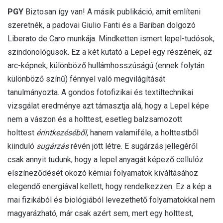
PGY
Biztosan így van! A másik publikáció, amit említeni
szeretnék, a padovai Giulio Fanti és a Bariban dolgozó
Liberato de Caro munkája. Mindketten ismert lepel-tudósok,
szindonológusok. Ez a két kutató a Lepel egy részének, az
arc-képnek, különböző hullámhosszúságú (ennek folytán
különböző színű) fénnyel való megvilágítását
tanulmányozta. A gondos fotofizikai és textiltechnikai
vizsgálat eredménye azt támasztja alá, hogy a Lepel képe
nem a vászon és a holttest, esetleg balzsamozott
holttest
érintkezéséből,
hanem valamiféle, a holttestből
kiinduló
sugárzás
révén jött létre. E sugárzás jellegéről
csak annyit tudunk, hogy a lepel anyagát képező cellulóz
elszíneződését okozó kémiai folyamatok kiváltásához
elegendő energiával kellett, hogy rendelkezzen. Ez a kép a
mai fizikából és biológiából levezethető folyamatokkal nem
magyarázható, már csak azért sem, mert egy holttest,