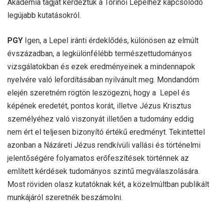
Akadémia tagját kérdeztük a Torinói Lepelhez kapcsolódó
legújabb kutatásokról.
PGY
Igen, a Lepel iránti érdeklődés, különösen az elmúlt
évszázadban, a legkülönfélébb természettudományos
vizsgálatokban és ezek eredményeinek a mindennapok
nyelvére való lefordításában nyilvánult meg. Mondandóm
elején szeretném rögtön leszögezni, hogy a Lepel és
képének eredetét, pontos korát, illetve Jézus Krisztus
személyéhez való viszonyát illetően a tudomány eddig
nem ért el teljesen bizonyító értékű eredményt. Tekintettel
azonban a Názáreti Jézus rendkívüli vallási és történelmi
jelentőségére folyamatos erőfeszítések történnek az
említett kérdések tudományos szintű megválaszolására.
Most röviden olasz kutatóknak két, a közelmúltban publikált
munkájáról szeretnék beszámolni.