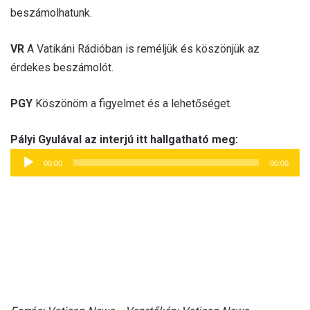
beszámolhatunk.
VR
A Vatikáni Rádióban is reméljük és köszönjük az
érdekes beszámolót.
PGY
Köszönöm a figyelmet és a lehetőséget.
Audió
Pályi Gyulával az interjú itt hallgatható meg:
lejátszó
00:00
00:00