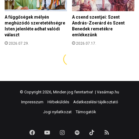
© Copyright 2026, Minden jog fenntartva! |
Vasárnap.hu
Impresszum
Hírbeküldés
Adatkezelési tájékoztató
Jogi nyilatkozat
Támogatók
Facebook
YouTube
Instagram
Spotify
TikTok
RSS