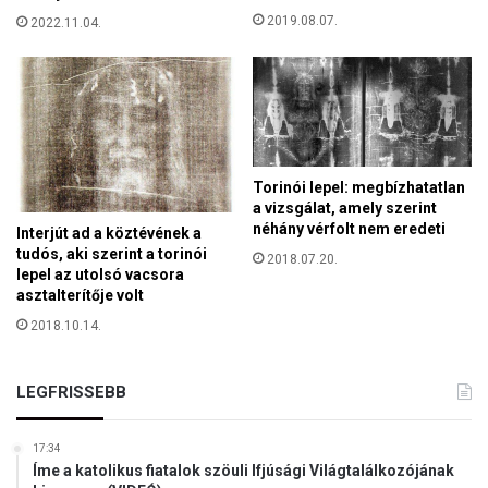
n
2019.08.07.
2022.11.04.
-
F
o
l
y
t
a
Torinói lepel: megbízhatatlan
t
a vizsgálat, amely szerint
ó
néhány vérfolt nem eredeti
Interjút ad a köztévének a
d
tudós, aki szerint a torinói
2018.07.20.
n
lepel az utolsó vacsora
a
asztalterítője volt
k
2018.10.14.
a
k
i
LEGFRISSEBB
t
e
l
17:34
e
Íme a katolikus fiatalok szöuli Ifjúsági Világtalálkozójának