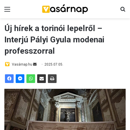
Menü
K
Új hírek a torinói lepelről –
Interjú Pályi Gyula modenai
professzorral
Vasárnap.hu
S
2025.07.05.
e
n
d
a
n
e
m
a
i