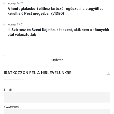
tegnap, 14:28
t
A honfoglaláskori elithez tartozó régészeti leletegyüttes
i
került elő Pest megyében (VIDEÓ)
r
é
tegnap, 13:04
s
II. Szixtusz és Szent Kajetán, két szent, akik nem a könnyebb
z
utat választották
é
n
.
Hirdetés
IRATKOZZON FEL A HÍRLEVELÜNKRE!
Email
Vezetéknév