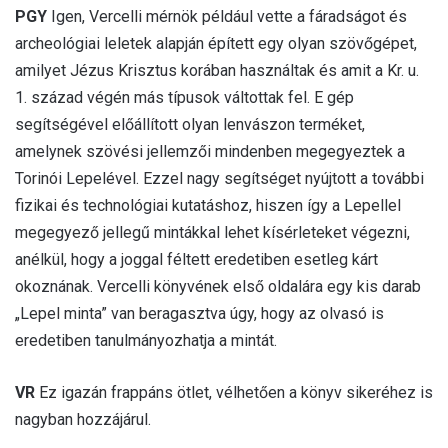
PGY
Igen, Vercelli mérnök például vette a fáradságot és
archeológiai leletek alapján épített egy olyan szövőgépet,
amilyet Jézus Krisztus korában használtak és amit a Kr. u.
1. század végén más típusok váltottak fel. E gép
segítségével előállított olyan lenvászon terméket,
amelynek szövési jellemzői mindenben megegyeztek a
Torinói Lepelével. Ezzel nagy segítséget nyújtott a további
fizikai és technológiai kutatáshoz, hiszen így a Lepellel
megegyező jellegű mintákkal lehet kísérleteket végezni,
anélkül, hogy a joggal féltett eredetiben esetleg kárt
okoznának. Vercelli könyvének első oldalára egy kis darab
„Lepel minta” van beragasztva úgy, hogy az olvasó is
eredetiben tanulmányozhatja a mintát.
VR
Ez igazán frappáns ötlet, vélhetően a könyv sikeréhez is
nagyban hozzájárul.