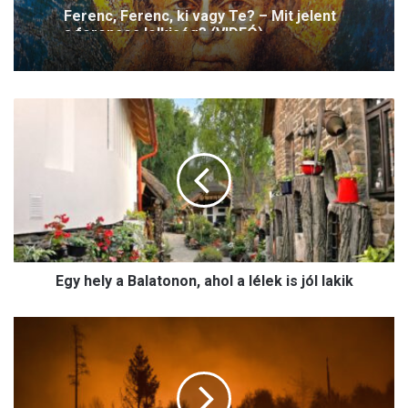
Ferenc, Ferenc, ki vagy Te? – Mit jelent
a ferences lelkiség? (VIDEÓ)
E
g
y
h
e
l
y
a
B
Egy hely a Balatonon, ahol a lélek is jól lakik
a
l
a
Ó
t
r
o
i
n
á
o
s