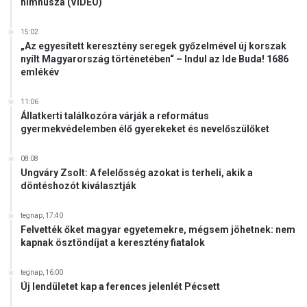
p
himnusza (VIDEÓ)
í
t
15:02
é
„Az egyesített keresztény seregek győzelmével új korszak
nyílt Magyarország történetében“ – Indul az Ide Buda! 1686
s
emlékév
e
k
a
11:06
Állatkerti találkozóra várják a református
z
gyermekvédelemben élő gyerekeket és nevelőszülőket
o
r
s
08:08
Ungváry Zsolt: A felelősség azokat is terheli, akik a
z
döntéshozót kiválasztják
á
g
tegnap, 17:40
d
Felvették őket magyar egyetemekre, mégsem jöhetnek: nem
é
kapnak ösztöndíjat a keresztény fiatalok
l
k
tegnap, 16:00
e
Új lendületet kap a ferences jelenlét Pécsett
l
e