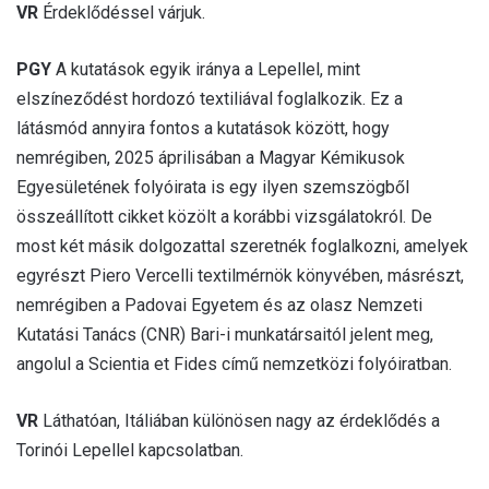
VR
Érdeklődéssel várjuk.
PGY
A kutatások egyik iránya a Lepellel, mint
elszíneződést hordozó textiliával foglalkozik. Ez a
látásmód annyira fontos a kutatások között, hogy
nemrégiben, 2025 áprilisában a Magyar Kémikusok
Egyesületének folyóirata is egy ilyen szemszögből
összeállított cikket közölt a korábbi vizsgálatokról. De
most két másik dolgozattal szeretnék foglalkozni, amelyek
egyrészt Piero Vercelli textilmérnök könyvében, másrészt,
nemrégiben a Padovai Egyetem és az olasz Nemzeti
Kutatási Tanács (CNR) Bari-i munkatársaitól jelent meg,
angolul a Scientia et Fides című nemzetközi folyóiratban.
VR
Láthatóan, Itáliában különösen nagy az érdeklődés a
Torinói Lepellel kapcsolatban.