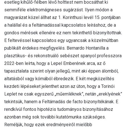
esetleg kihűlő-félben lévő holttest nem bocsáthat ki
semmiféle elektromágneses sugárzást. Ilyen módon a
magyarázat közel állhat az 1. Korinthusi levél 15. pontjában
a halállal és a feltámadással kapcsolatos leíráshoz, de a
gondos mérések ellenére ez nem tekinthető bizonyítottnak.
E feltevéssel kapcsolatos egy ugyancsak a közelmúltban
publikált érdekes megfigyelés. Bernardo Hontanilla a
plasztikus- és rekonstruáló sebészet spanyol professzora
2022-ben leírta, hogy a Lepel Emberének arca, az ő
tapasztalata szerint olyan jellegű, mint aki éppen álomból,
altatásból vagy kómából ébredezik. E két megközelítés
kezdeti lépéseket jelenthet azon az úton, hogy a Torinói
Leplet ne csak egyszerű „műemléknek”, netán „ereklyének”
tekintsük, hanem a Feltámadás de facto bizonyítékának. E
rendkívül fontos hipotézis tudományos bizonyításához
azonban még sok további kutatómunka szükséges.
Reméljük, hogy ezek eredményeiről mielőbb