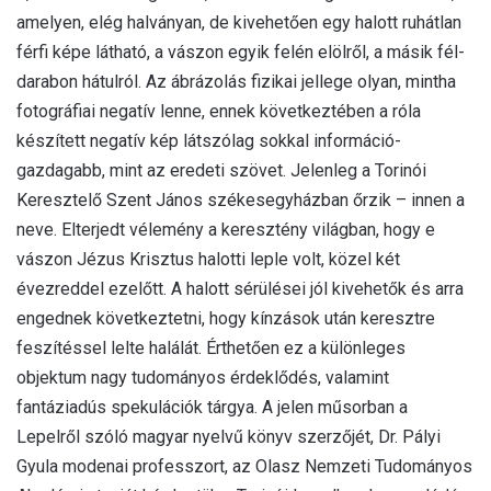
amelyen, elég halványan, de kivehetően egy halott ruhátlan
férfi képe látható, a vászon egyik felén elölről, a másik fél-
darabon hátulról. Az ábrázolás fizikai jellege olyan, mintha
fotográfiai negatív lenne, ennek következtében a róla
készített negatív kép látszólag sokkal információ-
gazdagabb, mint az eredeti szövet. Jelenleg a Torinói
Keresztelő Szent János székesegyházban őrzik – innen a
neve. Elterjedt vélemény a keresztény világban, hogy e
vászon Jézus Krisztus halotti leple volt, közel két
évezreddel ezelőtt. A halott sérülései jól kivehetők és arra
engednek következtetni, hogy kínzások után keresztre
feszítéssel lelte halálát. Érthetően ez a különleges
objektum nagy tudományos érdeklődés, valamint
fantáziadús spekulációk tárgya. A jelen műsorban a
Lepelről szóló magyar nyelvű könyv szerzőjét, Dr. Pályi
Gyula modenai professzort, az Olasz Nemzeti Tudományos