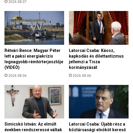
2026.08.07.
r
m
t
m
j
a
a
l
"
b
ő
v
ü
Rétvári Bence: Magyar Péter
Latorcai Csaba: Káosz,
l
lett a paksi energiakrízis
kapkodás és dilettantizmus
legnagyobb rémhírterjesztője
jellemzi a Tisza
a
(VIDEÓ)
kormányzását
z
E
2026.08.06.
2026.08.06.
F
O
T
T
Simicskó István: Az elmúlt
Latorcai Csaba: Újabb rész a
években rendszeressé váltak
köztársasági elnököt kereső