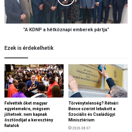
n
P
t
a
e
h
t
é
t
"A KDNP a hétköznapi emberek pártja"
t
e
k
,
ö
i
Ezek is érdekelhetik
z
d
n
é
a
n
p
e
i
g
e
y
m
ú
b
j
e
p
Felvették őket magyar
Törvénytelenség? Rétvári
r
r
egyetemekre, mégsem
Bence szerint lebukott a
e
o
jöhetnek: nem kapnak
Szociális és Családügyi
k
g
ösztöndíjat a keresztény
Minisztérium
p
r
fiatalok
á
2026.08.07.
a