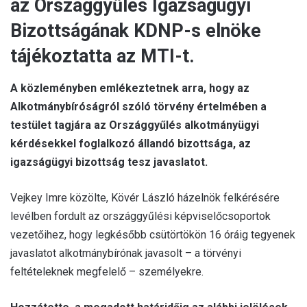
az Országgyűlés Igazságügyi
Bizottságának KDNP-s elnöke
tájékoztatta az MTI-t.
A közleményben emlékeztetnek arra, hogy az
Alkotmánybíróságról szóló törvény értelmében a
testület tagjára az Országgyűlés alkotmányügyi
kérdésekkel foglalkozó állandó bizottsága, az
igazságügyi bizottság tesz javaslatot.
Vejkey Imre közölte, Kövér László házelnök felkérésére
levélben fordult az országgyűlési képviselőcsoportok
vezetőihez, hogy legkésőbb csütörtökön 16 óráig tegyenek
javaslatot alkotmánybírónak javasolt – a törvényi
feltételeknek megfelelő – személyekre.