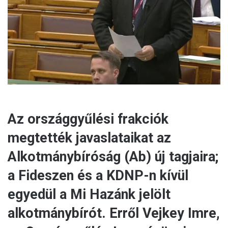
l
Az országgyűlési frakciók
megtették javaslataikat az
Alkotmánybíróság (Ab) új tagjaira;
a Fideszen és a KDNP-n kívül
egyedül a Mi Hazánk jelölt
alkotmánybírót. Erről Vejkey Imre,