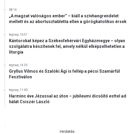
08:14
„A magzat valóságos ember” – kiáll a szívhangrendelet
mellett és az abortusztabletta ellen a görögkatolikus érsek
tegnap, 16:57
Kántorokat képez a Székesfehérvári Egyházmegye – olyan
szolgálatra készítenek fel, amely nélkül elképzelhetetlen a
liturgia
tegnap, 14:33
Gryllus Vilmos és Szalóki Ági is fellép a pécsi Szamárfül
Fesztiválon
tegnap, 11:00
Harminc éve Jézussal az úton – jubileumi dicsőítő esttel ad
hálát Csiszér László
.
Hirdetés