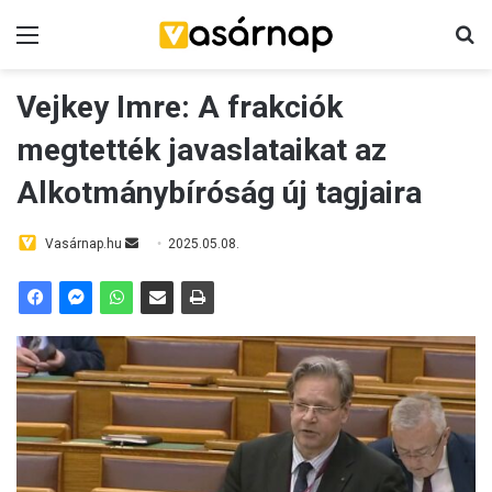
Menü
K
Vejkey Imre: A frakciók
megtették javaslataikat az
Alkotmánybíróság új tagjaira
Vasárnap.hu
S
2025.05.08.
e
n
d
a
n
e
m
a
i