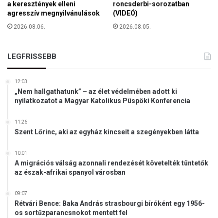
a keresztények elleni
roncsderbi-sorozatban
agresszív megnyilvánulások
(VIDEÓ)
2026.08.06.
2026.08.05.
LEGFRISSEBB
12:03
„Nem hallgathatunk” – az élet védelmében adott ki
nyilatkozatot a Magyar Katolikus Püspöki Konferencia
11:26
Szent Lőrinc, aki az egyház kincseit a szegényekben látta
10:01
A migrációs válság azonnali rendezését követelték tüntetők
az észak-afrikai spanyol városban
09:07
Rétvári Bence: Baka András strasbourgi bíróként egy 1956-
os sortűzparancsnokot mentett fel