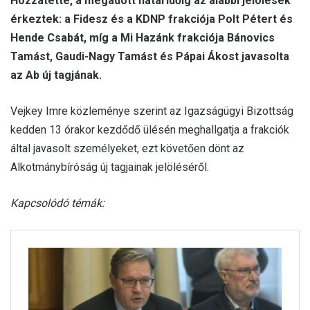
Hozzátette, a megadott határidőig az alábbi jelölések
érkeztek: a Fidesz és a KDNP frakciója Polt Pétert és
Hende Csabát, míg a Mi Hazánk frakciója Bánovics
Tamást, Gaudi-Nagy Tamást és Pápai Ákost javasolta
az Ab új tagjának.
Vejkey Imre közleménye szerint az Igazságügyi Bizottság
kedden 13 órakor kezdődő ülésén meghallgatja a frakciók
által javasolt személyeket, ezt követően dönt az
Alkotmánybíróság új tagjainak jelöléséről.
Kapcsolódó témák: