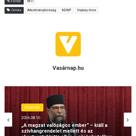
Forrás:
MTI
Címke
Alkotmánybíróság
KDNP
Vejkey Imre
Vasárnap.hu
(H)arctér
(H)arctér
2026.08.10.
2026.08.09.