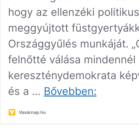
hogy az ellenzéki politik
meggyújtott füstgyertyákka
Országgyűlés munkáját. 
felnőtté válása mindennél 
kereszténydemokrata képv
Így
és a …
Bővebben:
látta
belülről
a
Vasárnap.hu
parlamenti
füstbombás
akciót
Vejkey
Imre