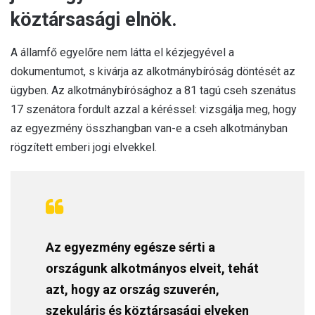
köztársasági elnök.
A államfő egyelőre nem látta el kézjegyével a
dokumentumot, s kivárja az alkotmánybíróság döntését az
ügyben. Az alkotmánybírósághoz a 81 tagú cseh szenátus
17 szenátora fordult azzal a kéréssel: vizsgálja meg, hogy
az egyezmény összhangban van-e a cseh alkotmányban
rögzített emberi jogi elvekkel.
Az egyezmény egésze sérti a
országunk alkotmányos elveit, tehát
azt, hogy az ország szuverén,
szekuláris és köztársasági elveken