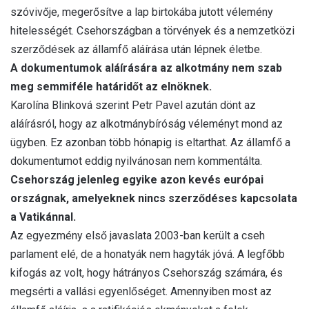
szóvivője, megerősítve a lap birtokába jutott vélemény
hitelességét. Csehországban a törvények és a nemzetközi
szerződések az államfő aláírása után lépnek életbe.
A dokumentumok aláírására az alkotmány nem szab
meg semmiféle határidőt az elnöknek.
Karolína Blinková szerint Petr Pavel azután dönt az
aláírásról, hogy az alkotmánybíróság véleményt mond az
ügyben. Ez azonban több hónapig is eltarthat. Az államfő a
dokumentumot eddig nyilvánosan nem kommentálta.
Csehország jelenleg egyike azon kevés európai
országnak, amelyeknek nincs szerződéses kapcsolata
a Vatikánnal.
Az egyezmény első javaslata 2003-ban került a cseh
parlament elé, de a honatyák nem hagyták jóvá. A legfőbb
kifogás az volt, hogy hátrányos Csehország számára, és
megsérti a vallási egyenlőséget. Amennyiben most az