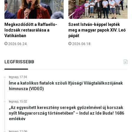
z
e
l
b
Megkezdődött a Raffaello-
Szent István-képpel lepték
ő
lodzsák restaurálása a
meg a magyar papok XIV. Leó
l
Vatikánban
pápát
2026.06.24.
2026.06.18.
LEGFRISSEBB
tegnap, 17:34
Íme a katolikus fiatalok szöuli Ifjúsági Világtalálkozójának
himnusza (VIDEÓ)
tegnap, 15:02
„Az egyesített keresztény seregek győzelmével új korszak
nyílt Magyarország történetében“ – Indul az Ide Buda! 1686
emlékév
tegnap, 11:06