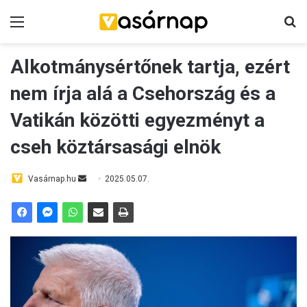
Menü
K
Alkotmánysértőnek tartja, ezért
nem írja alá a Csehország és a
Vatikán közötti egyezményt a
cseh köztársasági elnök
Vasárnap.hu
S
2025.05.07.
e
n
d
a
n
e
m