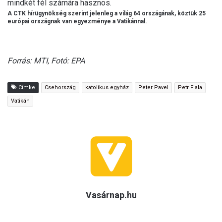
mindkét fél számára hasznos.
A CTK hírügynökség szerint jelenleg a világ 64 országának, köztük 25
európai országnak van egyezménye a Vatikánnal.
Forrás: MTI, Fotó: EPA
Címke
Csehország
katolikus egyház
Peter Pavel
Petr Fiala
Vatikán
Vasárnap.hu