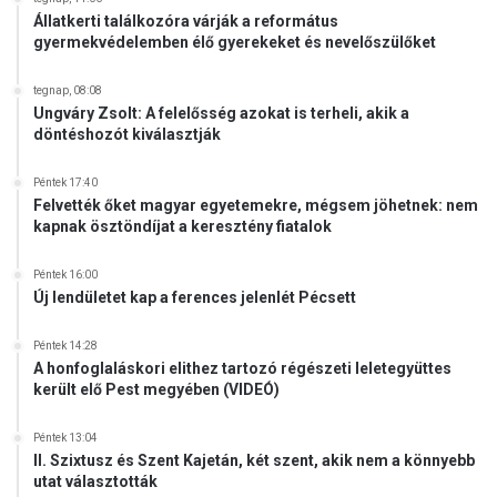
Állatkerti találkozóra várják a református
gyermekvédelemben élő gyerekeket és nevelőszülőket
tegnap, 08:08
Ungváry Zsolt: A felelősség azokat is terheli, akik a
döntéshozót kiválasztják
Péntek 17:40
Felvették őket magyar egyetemekre, mégsem jöhetnek: nem
kapnak ösztöndíjat a keresztény fiatalok
Péntek 16:00
Új lendületet kap a ferences jelenlét Pécsett
Péntek 14:28
A honfoglaláskori elithez tartozó régészeti leletegyüttes
került elő Pest megyében (VIDEÓ)
Péntek 13:04
II. Szixtusz és Szent Kajetán, két szent, akik nem a könnyebb
utat választották