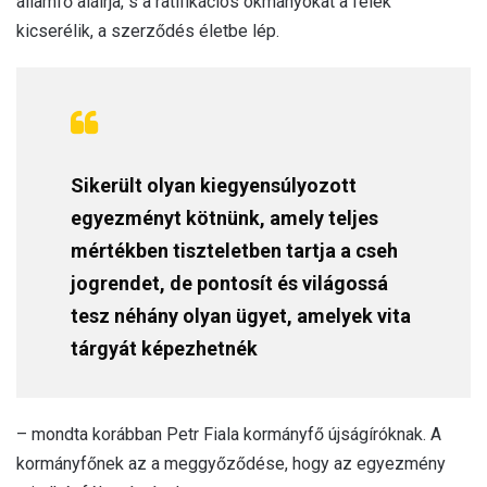
államfő aláírja, s a ratifikációs okmányokat a felek
kicserélik, a szerződés életbe lép.
Sikerült olyan kiegyensúlyozott
egyezményt kötnünk, amely teljes
mértékben tiszteletben tartja a cseh
jogrendet, de pontosít és világossá
tesz néhány olyan ügyet, amelyek vita
tárgyát képezhetnék
– mondta korábban Petr Fiala kormányfő újságíróknak. A
kormányfőnek az a meggyőződése, hogy az egyezmény