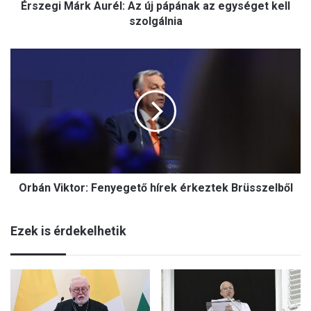
Érszegi Márk Aurél: Az új pápának az egységet kell
r
k
szolgálnia
A
u
O
r
r
é
b
l
á
:
n
A
V
z
i
ú
k
j
t
p
Orbán Viktor: Fenyegető hírek érkeztek Brüsszelből
o
á
r
p
:
á
Ezek is érdekelhetik
F
n
e
a
n
k
y
a
e
z
g