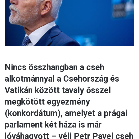
a
i
l
Nincs összhangban a cseh
alkotmánnyal a Csehország és
Vatikán között tavaly ősszel
megkötött egyezmény
(konkordátum), amelyet a prágai
parlament két háza is már
jóváhagyott – véli Petr Pavel cseh