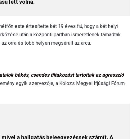
ású lett volna.
tfőn este értesítette két 19 éves fiú, hogy a két helyi
mérkőzése után a központi partban ismeretlenek támadtak
tt az orra és több helyen megsérült az arca.
iatalok békés, csendes tiltakozást tartottak az agresszió
 esemény egyik szervezője, a Kolozs Megyei Ifjúsági Fórum
 mivel a hallgatás beleegyezésnek számít. A