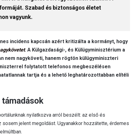
n formáját. Szabad és biztonságos életet
hon vagyunk.
es incidens kapcsán azért kritizálta a kormányt, hogy
nagykövetet
. A Külgazdasági-, és Külügyminisztérium a
ban nem nagyköveti, hanem rögtön külügyminiszteri
iniszterrel folytatott telefonos megbeszélésen
atatlannak tartja és a lehető leghatározottabban elítéli
s támadások
portálunknak nyilatkozva arról beszélt: az első és
 az sosem jelent megoldást. Ugyanakkor hozzátette, érdemes
zelmúltban.