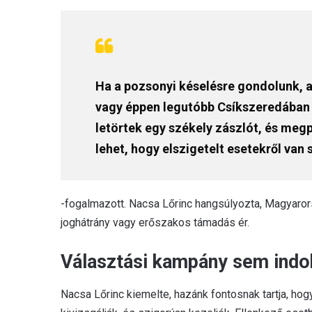
Ha a pozsonyi késelésre gondolunk, a
vagy éppen legutóbb Csíkszeredában 
letörtek egy székely zászlót, és megp
lehet, hogy elszigetelt esetekről van
-fogalmazott. Nacsa Lőrinc hangsúlyozta, Magyarors
joghátrány vagy erőszakos támadás ér.
Választási kampány sem indo
Nacsa Lőrinc kiemelte, hazánk fontosnak tartja, ho