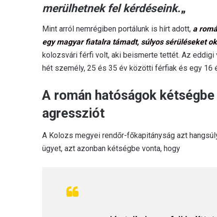
merülhetnek fel kérdéseink.
„
Mint arról nemrégiben portálunk is hírt adott,
a román
egy magyar fiatalra támadt, súlyos sérüléseket o
kolozsvári férfi volt, aki beismerte tettét. Az edd
hét személy, 25 és 35 év közötti férfiak és egy 16 év
A román hatóságok kétségbe 
agressziót
A Kolozs megyei rendőr-főkapitányság azt hangsúly
ügyet, azt azonban kétségbe vonta, hogy