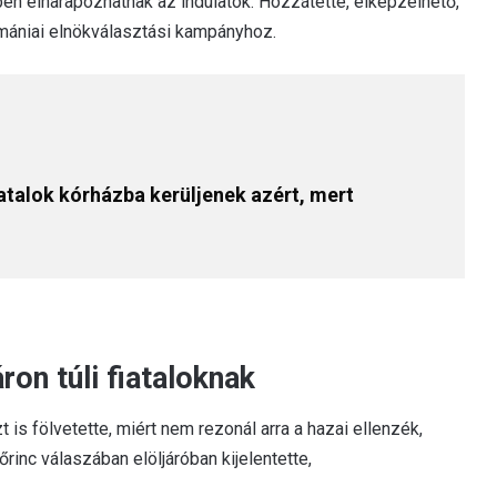
ben elharapózhatnak az indulatok. Hozzátette, elképzelhető,
mániai elnökválasztási kampányhoz.
talok kórházba kerüljenek azért, mert
ron túli fiataloknak
 is fölvetette, miért nem rezonál arra a hazai ellenzék,
inc válaszában elöljáróban kijelentette,