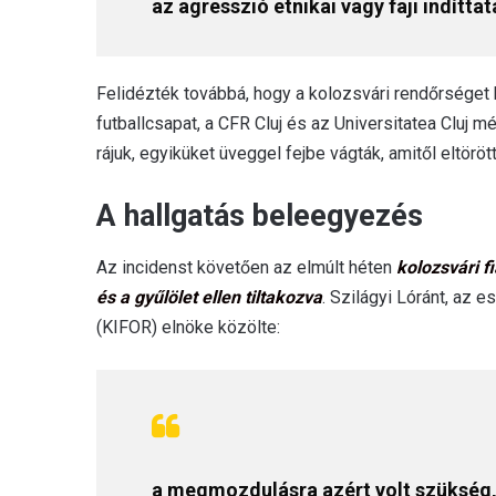
az agresszió etnikai vagy faji indíttat
Felidézték továbbá, hogy a kolozsvári rendőrséget hé
futballcsapat, a CFR Cluj és az Universitatea Cluj 
rájuk, egyiküket üveggel fejbe vágták, amitől eltörö
A hallgatás beleegyezés
Az incidenst követően az elmúlt héten
kolozsvári f
és a gyűlölet ellen tiltakozva
. Szilágyi Lóránt, az
(KIFOR) elnöke közölte:
a megmozdulásra azért volt szükség,