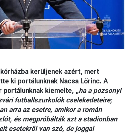
kórházba kerüljenek azért, mert
te ki portálunknak Nacsa Lőrinc. A
r portálunknak kiemelte, „
ha a pozsonyi
vári futballszurkolók cselekedeteire;
n arra az esetre, amikor a román
zlót, és megpróbálták azt a stadionban
elt esetekről van szó, de joggal