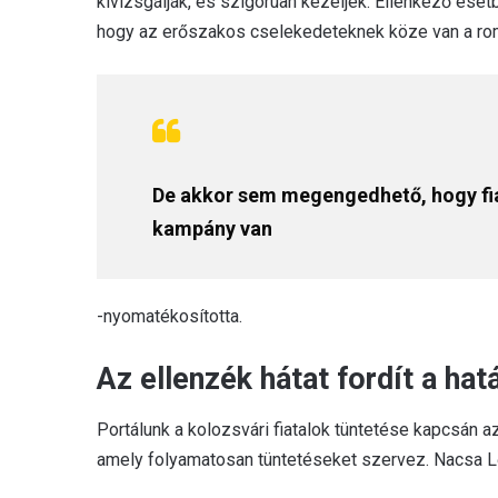
kivizsgálják, és szigorúan kezeljék. Ellenkező eset
hogy az erőszakos cselekedeteknek köze van a ro
De akkor sem megengedhető, hogy fia
kampány van
-nyomatékosította.
Az ellenzék hátat fordít a hatá
Portálunk a kolozsvári fiatalok tüntetése kapcsán azt
amely folyamatosan tüntetéseket szervez. Nacsa Lőr