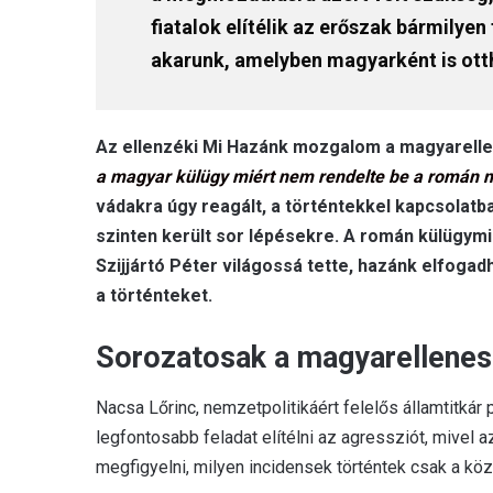
fiatalok elítélik az erőszak bármilye
akarunk, amelyben magyarként is ott
Az ellenzéki Mi Hazánk mozgalom a magyarellen
a magyar külügy miért nem rendelte be a román 
vádakra úgy reagált, a történtekkel kapcsolat
szinten került sor lépésekre. A román külügym
Szijjártó Péter világossá tette, hazánk elfogadh
a történteket.
Sorozatosak a magyarellene
Nacsa Lőrinc, nemzetpolitikáért felelős államtitkár 
legfontosabb feladat elítélni az agressziót, mivel
megfigyelni, milyen incidensek történtek csak a kö