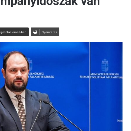
ampányidőszak van
gosztás email-ben
Nyomtatás