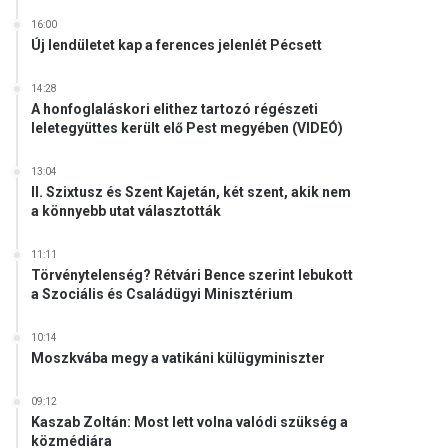
16:00
Új lendületet kap a ferences jelenlét Pécsett
14:28
A honfoglaláskori elithez tartozó régészeti
leletegyüttes került elő Pest megyében (VIDEÓ)
13:04
II. Szixtusz és Szent Kajetán, két szent, akik nem
a könnyebb utat választották
11:11
Törvénytelenség? Rétvári Bence szerint lebukott
a Szociális és Családügyi Minisztérium
10:14
Moszkvába megy a vatikáni külügyminiszter
09:12
Kaszab Zoltán: Most lett volna valódi szükség a
közmédiára