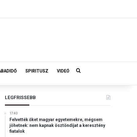
Keresés:
ABADIDŐ
SPIRITUSZ
VIDEÓ
LEGFRISSEBB
17:40
Felvették őket magyar egyetemekre, mégsem
jöhetnek: nem kapnak ösztöndíjat a keresztény
fiatalok