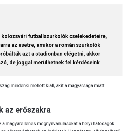
 kolozsvári futballszurkolók cselekedeteire,
arra az esetre, amikor a román szurkolók
róbálták azt a stadionban elégetni, akkor
 szó, de joggal merülhetnek fel kérdéseink
zág mindenki mellett kiáll, akit a magyarsága miatt
k az erőszakra
gy a magyarellenes megnyilvánulásokat a helyi hatóságok