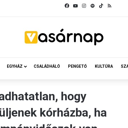
Facebook
YouTube
Instagram
Spotify
TikTok
RSS
EGYHÁZ
CSALÁDHÁLÓ
PENGETŐ
KULTÚRA
SZ
adhatatlan, hogy
üljenek kórházba, ha