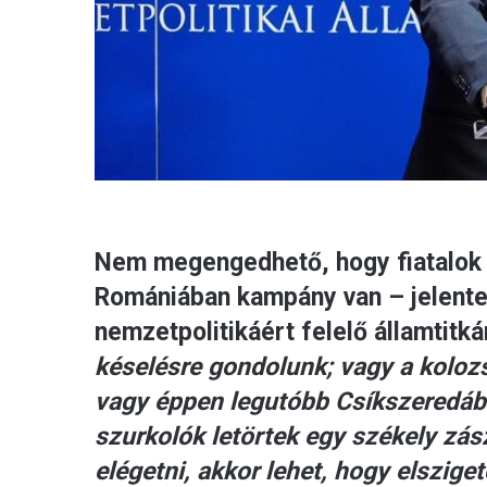
Nem megengedhető, hogy fiatalok 
Romániában kampány van – jelentet
nemzetpolitikáért felelő államtitká
késelésre gondolunk; vagy a kolozs
vagy éppen legutóbb Csíkszeredába
szurkolók letörtek egy székely zás
elégetni, akkor lehet, hogy elsziget