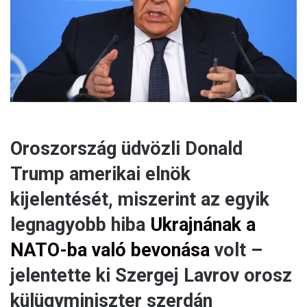
a
i
l
Oroszország üdvözli Donald
Trump amerikai elnök
kijelentését, miszerint az egyik
legnagyobb hiba
Ukrajnának a
NATO-ba való bevonása
volt –
jelentette ki Szergej Lavrov orosz
külügyminiszter szerdán