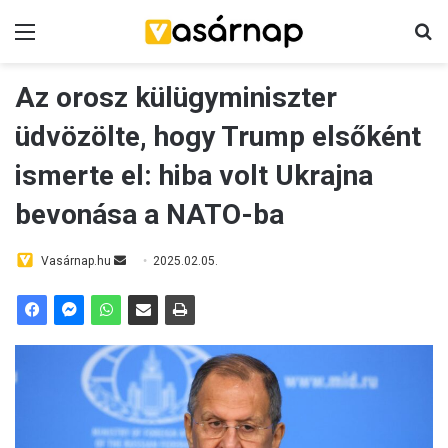
Menü
K
Az orosz külügyminiszter
üdvözölte, hogy Trump elsőként
ismerte el: hiba volt Ukrajna
bevonása a NATO-ba
Vasárnap.hu
S
2025.02.05.
e
n
d
a
n
e
m