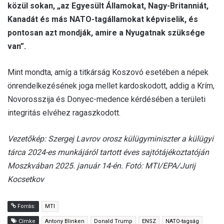
közül sokan, „az Egyesült Államokat, Nagy-Britanniát,
Kanadát és más NATO-tagállamokat képviselik, és
pontosan azt mondják, amire a Nyugatnak szüksége
van”.
Mint mondta, amíg a titkárság Koszovó esetében a népek
önrendelkezésének joga mellet kardoskodott, addig a Krím,
Novorosszija és Donyec-medence kérdésében a területi
integritás elvéhez ragaszkodott.
Vezetőkép: Szergej Lavrov orosz külügyminiszter a külügyi
tárca 2024-es munkájáról tartott éves sajtótájékoztatóján
Moszkvában 2025. január 14-én. Fotó: MTI/EPA/Jurij
Kocsetkov
Forrás:
MTI
Címke
Antony Blinken
Donald Trump
ENSZ
NATO-tagság