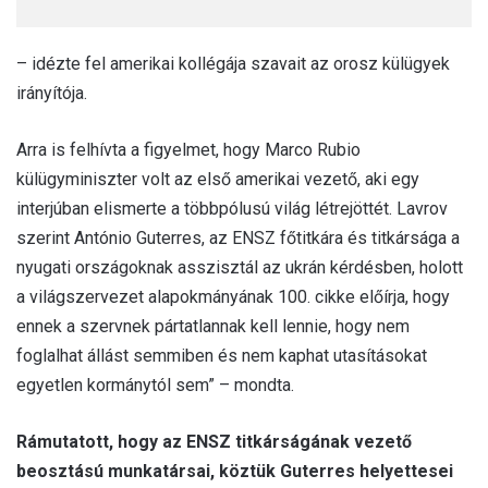
– idézte fel amerikai kollégája szavait az orosz külügyek
irányítója.
Arra is felhívta a figyelmet, hogy Marco Rubio
külügyminiszter volt az első amerikai vezető, aki egy
interjúban elismerte a többpólusú világ létrejöttét. Lavrov
szerint António Guterres, az ENSZ főtitkára és titkársága a
nyugati országoknak asszisztál az ukrán kérdésben, holott
a világszervezet alapokmányának 100. cikke előírja, hogy
ennek a szervnek pártatlannak kell lennie, hogy nem
foglalhat állást semmiben és nem kaphat utasításokat
egyetlen kormánytól sem” – mondta.
Rámutatott, hogy az ENSZ titkárságának vezető
beosztású munkatársai, köztük Guterres helyettesei