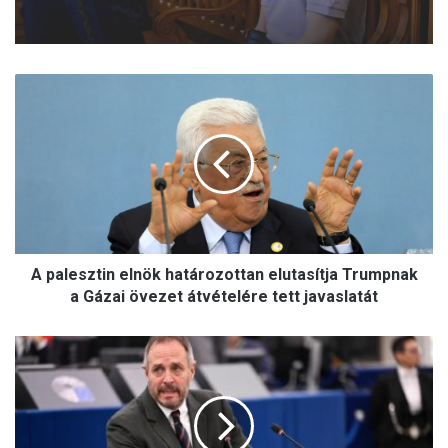
A
p
a
l
e
s
z
t
i
A palesztin elnök határozottan elutasítja Trumpnak
n
e
a Gázai övezet átvételére tett javaslatát
l
n
H
ö
ö
k
l
h
v
a
é
t