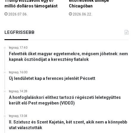
Trump visszavont egy 67
eltörlésének ünnepe
é
u
millió dolláros támogatást
Chicagóban
t
n
e
2026.07.06.
2026.06.22.
k
l
a
é
c
r
LEGFRISSEBB
s
e
o
t
p
tegnap, 17:40
e
o
Felvették őket magyar egyetemekre, mégsem jöhetnek: nem
t
kapnak ösztöndíjat a keresztény fiatalok
r
t
t
j
e
tegnap, 16:00
a
l
Új lendületet kap a ferences jelenlét Pécsett
v
n
a
ö
tegnap, 14:28
s
k
A honfoglaláskori elithez tartozó régészeti leletegyüttes
l
került elő Pest megyében (VIDEÓ)
e
a
t
tegnap, 13:04
á
II. Szixtusz és Szent Kajetán, két szent, akik nem a könnyebb
t
utat választották