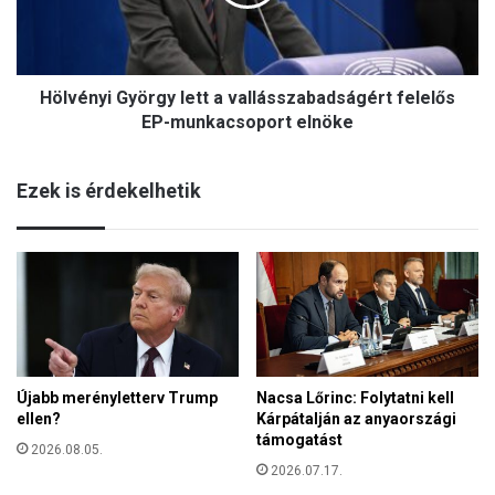
n
á
y
r
i
o
G
z
Hölvényi György lett a vallásszabadságért felelős
y
o
ö
EP-munkacsoport elnöke
t
r
t
g
a
Ezek is érdekelhetik
y
n
l
e
e
l
t
u
t
t
a
a
v
s
a
í
l
t
Újabb merényletterv Trump
Nacsa Lőrinc: Folytatni kell
l
j
ellen?
Kárpátalján az anyaországi
á
a
támogatást
s
2026.08.05.
T
s
2026.07.17.
r
z