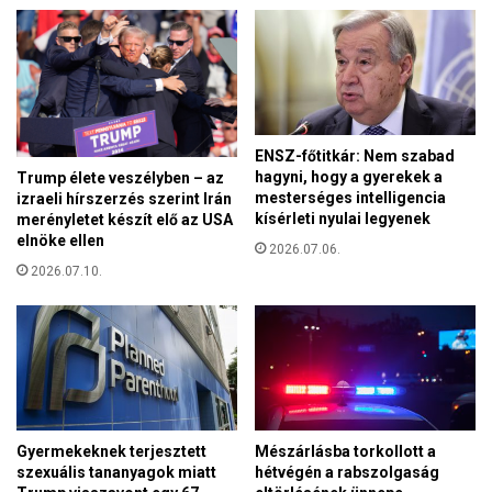
u
a
m
b
p
a
n
d
a
s
k
á
a
ENSZ-főtitkár: Nem szabad
g
G
hagyni, hogy a gyerekek a
Trump élete veszélyben – az
é
á
mesterséges intelligencia
izraeli hírszerzés szerint Irán
r
z
kísérleti nyulai legyenek
merényletet készít elő az USA
t
a
elnöke ellen
2026.07.06.
f
i
2026.07.10.
e
ö
l
v
e
e
l
z
ő
e
s
t
E
á
P
t
Gyermekeknek terjesztett
Mészárlásba torkollott a
-
v
szexuális tananyagok miatt
hétvégén a rabszolgaság
m