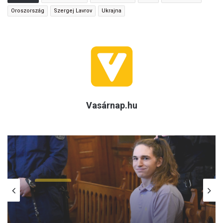
Oroszország
Szergej Lavrov
Ukrajna
Vasárnap.hu
(H)arctér
2026.08.06.
Szeptemberben folytatódik az Antifa-
per – az olasz Ilaria Salist továbbra is
mentelmi jog védi