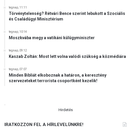
tegnap, 11:11
Törvénytelenség? Rétvári Bence szerint lebukott a Szociális
és Családügyi Minisztérium
tegnap, 10:14
Moszkvába megy a vatikáni külügyminiszter
tegnap, 09:12
Kaszab Zoltán: Most lett volna valódi szükség a közmédiára
tegnap, 07:07
Minden Bibliát elkoboznak a határon, a keresztény
szervezeteket terrorista csoportként kezelik!
.
Hirdetés
IRATKOZZON FEL A HÍRLEVELÜNKRE!