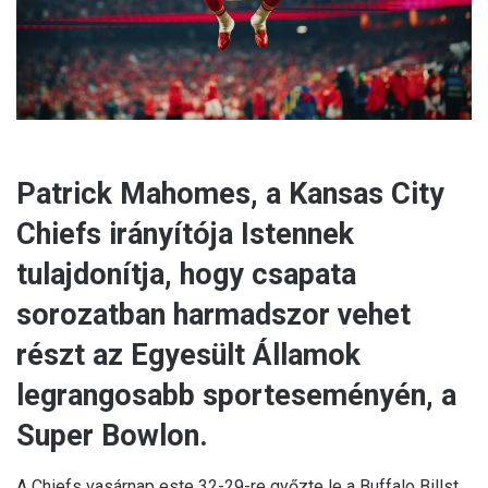
l
Patrick Mahomes, a Kansas City
Chiefs irányítója Istennek
tulajdonítja, hogy csapata
sorozatban harmadszor vehet
részt az Egyesült Államok
legrangosabb sporteseményén, a
Super Bowlon.
A Chiefs vasárnap este 32-29-re győzte le a Buffalo Billst,