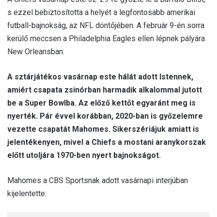
s ezzel bebiztosította a helyét a legfontosabb amerikai
futball-bajnokság, az NFL döntőjében. A február 9-én sorra
kerülő meccsen a Philadelphia Eagles ellen lépnek pályára
New Orleansban.
A sztárjátékos vasárnap este hálát adott Istennek,
amiért csapata zsinórban harmadik alkalommal jutott
be a Super Bowlba. Az előző kettőt egyaránt meg is
nyerték. Pár évvel korábban, 2020-ban is győzelemre
vezette csapatát Mahomes. Sikerszériájuk amiatt is
jelentékenyen, mivel a Chiefs a mostani aranykorszak
előtt utoljára 1970-ben nyert bajnokságot.
Mahomes a CBS Sportsnak adott vasárnapi interjúban
kijelentette: