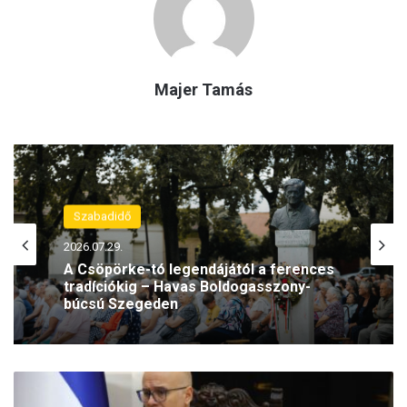
Majer Tamás
Szabadidő
2026.07.29.
A Csöpörke-tó legendájától a ferences
tradíciókig – Havas Boldogasszony-
búcsú Szegeden
L
e