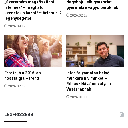
„Szeretném megköszönni
Nagyböjti lelkigyakorlat
e
Istennek” – megható
gyermekre vágyó pároknak
p
üzenetek a hazatért Artemis-2
é
2026.02.27.
legénységétől
t
2026.04.14.
a
z
ű
r
b
e
n
–
Erre is jó a 2016-os
Isten folyamatos belső
j
nosztalgia – trend
munkára hív minket –
e
Rónaszéki János atya a
l
2026.02.02.
Vasárnapnak
e
2026.01.01.
n
t
e
LEGFRISSEBB
t
t