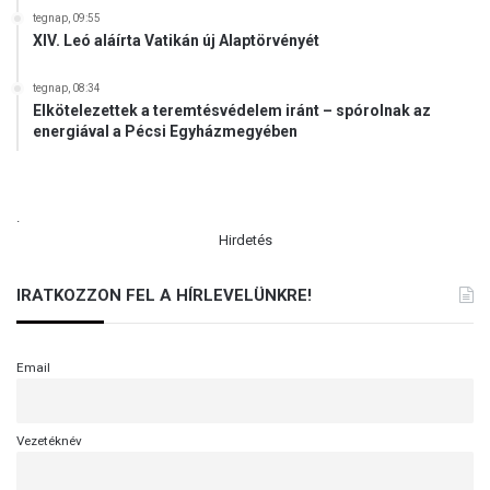
tegnap, 09:55
XIV. Leó aláírta Vatikán új Alaptörvényét
tegnap, 08:34
Elkötelezettek a teremtésvédelem iránt – spórolnak az
energiával a Pécsi Egyházmegyében
.
Hirdetés
IRATKOZZON FEL A HÍRLEVELÜNKRE!
Email
Vezetéknév