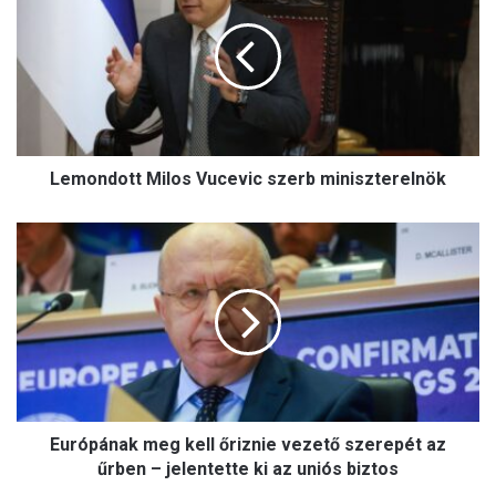
m
o
n
d
o
t
t
Lemondott Milos Vucevic szerb miniszterelnök
M
i
l
E
o
u
s
r
V
ó
u
p
c
á
e
n
v
a
i
k
c
Európának meg kell őriznie vezető szerepét az
m
s
e
űrben – jelentette ki az uniós biztos
z
g