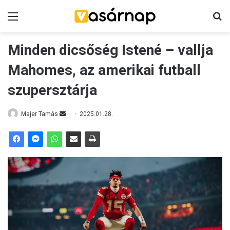
Menü
K
Minden dicsőség Istené – vallja
Mahomes, az amerikai futball
szupersztárja
Majer Tamás
S
2025.01.28.
e
n
d
a
n
e
m
a
i