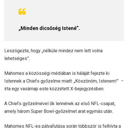
„Minden dicsőség Istené”.
Leszögezte, hogy „nélküle mindez nem lett volna
lehetséges”.
Mahomes a közösségi médiában is háláját fejezte ki
Istennek a Chiefs győzelme miatt: „Köszönöm, Istenem!” –
írta egy vasárnap este közzétett X-bejegyzésben.
A Chiefs győzelmével ők lennének az első NFL-csapat,
amely három Super Bowl-győzelmet arat egymás után.
Mahomes NFL-es pályafutása során többször is felhívta a