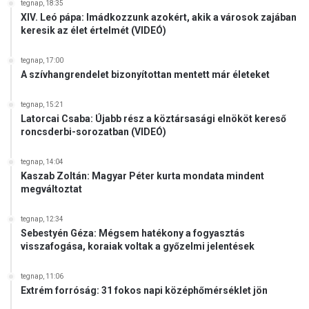
e
tegnap, 18:35
k
XIV. Leó pápa: Imádkozzunk azokért, akik a városok zajában
i
keresik az élet értelmét (VIDEÓ)
a
z
tegnap, 17:00
u
A szívhangrendelet bizonyítottan mentett már életeket
n
i
tegnap, 15:21
ó
Latorcai Csaba: Újabb rész a köztársasági elnököt kereső
s
roncsderbi-sorozatban (VIDEÓ)
b
i
tegnap, 14:04
z
Kaszab Zoltán: Magyar Péter kurta mondata mindent
megváltoztat
t
o
s
tegnap, 12:34
Sebestyén Géza: Mégsem hatékony a fogyasztás
visszafogása, koraiak voltak a győzelmi jelentések
tegnap, 11:06
Extrém forróság: 31 fokos napi középhőmérséklet jön