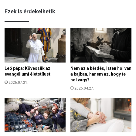
e
k
r
Ezek is érdekelhetik
e
b
l
m
l
i
ő
n
r
i
i
s
z
z
n
t
i
e
Leó pápa: Kövessük az
Nem az a kérdés, Isten hol van
e
r
evangéliumi életstílust!
a bajban, hanem az, hogy te
v
e
hol vagy?
e
2026.07.21.
l
z
2026.04.27.
n
e
ö
t
k
ő
s
z
e
r