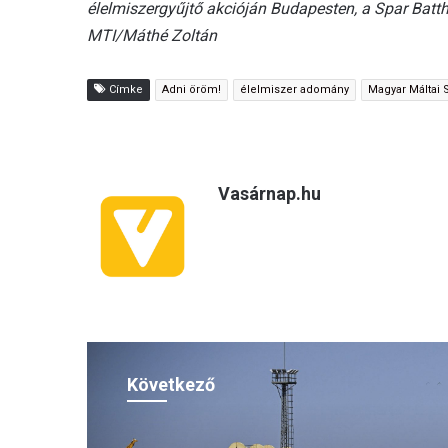
élelmiszergyűjtő akcióján Budapesten, a Spar Batt
MTI/Máthé Zoltán
Címke
Adni öröm!
élelmiszer adomány
Magyar Máltai 
Vasárnap.hu
Következő