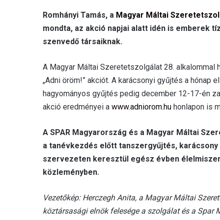
Romhányi Tamás, a
Magyar Máltai Szeretetszol
mondta, az akció napjai alatt idén is emberek 
szenvedő társaiknak.
A Magyar Máltai Szeretetszolgálat 28. alkalommal 
„Adni öröm!” akciót. A karácsonyi gyűjtés a hónap 
hagyományos gyűjtés pedig december 12-17-én zajlo
akció eredményei a
www.adniorom.hu
honlapon is m
A SPAR Magyarország és a Magyar Máltai Szere
a tanévkezdés előtt tanszergyűjtés, karácsony e
szervezeten keresztül egész évben élelmiszer 
közleményben.
Vezetőkép: Herczegh Anita, a Magyar Máltai Szerete
köztársasági elnök felesége a szolgálat és a Spa