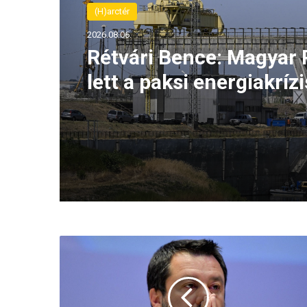
(H)arctér
2026.08.06.
Rétvári Bence: Magyar 
lett a paksi energiakrízi
legnagyobb rémhírterje
(VIDEÓ)
S
a
l
v
i