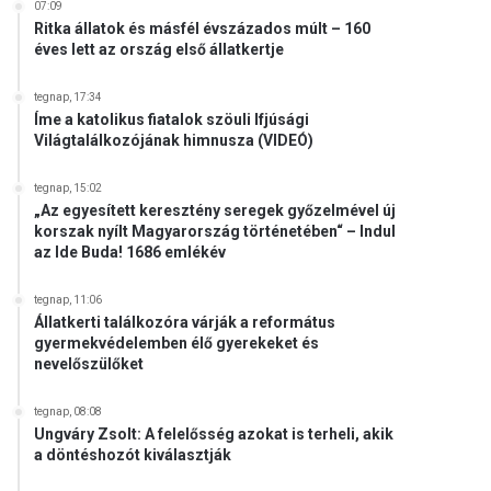
07:09
Ritka állatok és másfél évszázados múlt – 160
éves lett az ország első állatkertje
tegnap, 17:34
Íme a katolikus fiatalok szöuli Ifjúsági
Világtalálkozójának himnusza (VIDEÓ)
tegnap, 15:02
„Az egyesített keresztény seregek győzelmével új
korszak nyílt Magyarország történetében“ – Indul
az Ide Buda! 1686 emlékév
tegnap, 11:06
Állatkerti találkozóra várják a református
gyermekvédelemben élő gyerekeket és
nevelőszülőket
tegnap, 08:08
Ungváry Zsolt: A felelősség azokat is terheli, akik
a döntéshozót kiválasztják