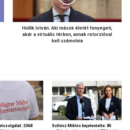
k
I
s
t
Hollik István: Aki mások életét fenyegeti,
v
á
akár a virtuális térben, annak retorzióval
n
kell számolnia
:
A
k
i
m
á
s
o
k
é
l
e
t
é
etszolgálat: 2068
Soltész Miklós bejelentette: 85