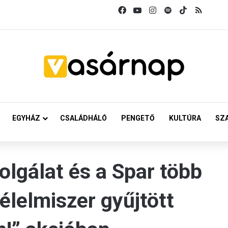
Facebook
YouTube
Instagram
Spotify
TikTok
RSS
EGYHÁZ
CSALÁDHÁLÓ
PENGETŐ
KULTÚRA
SZ
olgálat és a Spar több
élelmiszer gyűjtött