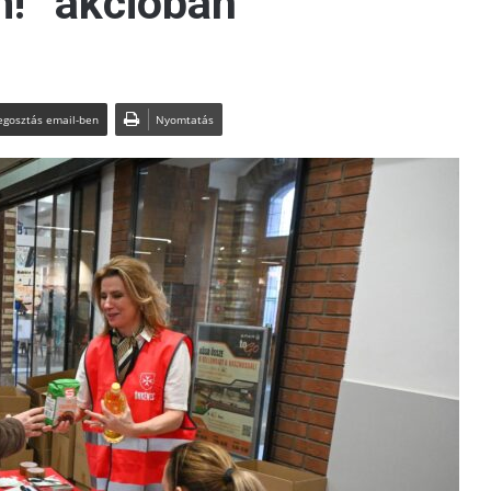
m!” akcióban
gosztás email-ben
Nyomtatás