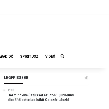
Keresés:
ABADIDŐ
SPIRITUSZ
VIDEÓ
LEGFRISSEBB
11:00
Harminc éve Jézussal az úton – jubileumi
dicsőítő esttel ad hálát Csiszér László