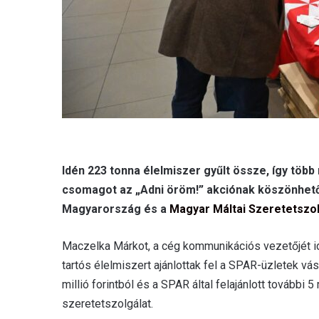
Idén 223 tonna élelmiszer gyűlt össze, így töb
csomagot az „Adni öröm!” akciónak köszönhető
Magyarország és a
Magyar Máltai Szeretetszol
Maczelka Márkot, a cég kommunikációs vezetőjét i
tartós élelmiszert ajánlottak fel a SPAR-üzletek vá
millió forintból és a SPAR által felajánlott további 5
szeretetszolgálat.