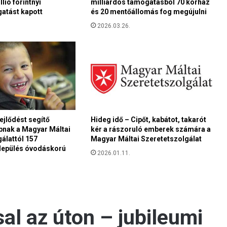
lió forintnyi
milliárdos támogatásból 70 kórház
t
atást kapott
és 20 mentőállomás fog megújulni
f
e
2026.03.26.
n
y
e
g
e
t
i
,
jlődést segítő
Hideg idő – Cipőt, kabátot, takarót
a
nak a Magyar Máltai
kér a rászoruló emberek számára a
k
álattól 157
Magyar Máltai Szeretetszolgálat
á
elepülés óvodáskorú
r
2026.01.11.
a
v
i
r
t
u
á