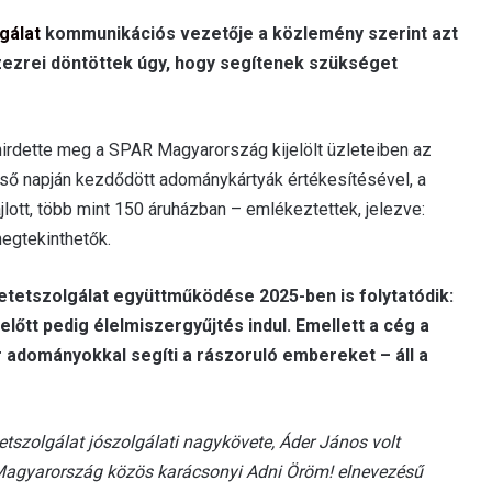
gálat
kommunikációs vezetője a közlemény szerint azt
tízezrei döntöttek úgy, hogy segítenek szükséget
hirdette meg a SPAR Magyarország kijelölt üzleteiben az
első napján kezdődött adománykártyák értékesítésével, a
tt, több mint 150 áruházban – emlékeztettek, jelezve:
egtekinthetők.
tetszolgálat együttműködése 2025-ben is folytatódik:
lőtt pedig élelmiszergyűjtés indul. Emellett a cég a
adományokkal segíti a rászoruló embereket – áll a
tszolgálat jószolgálati nagykövete, Áder János volt
r Magyarország közös karácsonyi Adni Öröm! elnevezésű