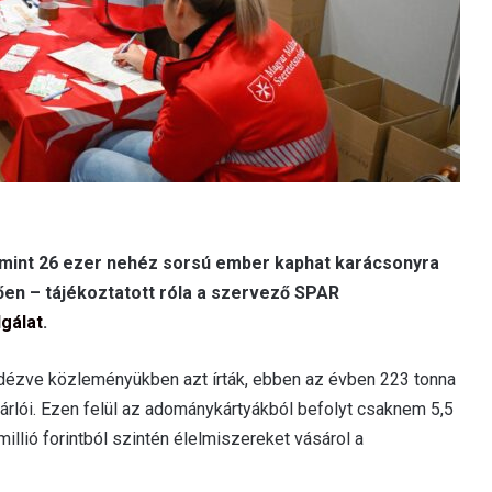
b mint 26 ezer nehéz sorsú ember kaphat karácsonyra
en – tájékoztatott róla a szervező SPAR
gálat
.
dézve közleményükben azt írták, ebben az évben 223 tonna
sárlói. Ezen felül az adománykártyákból befolyt csaknem 5,5
 millió forintból szintén élelmiszereket vásárol a