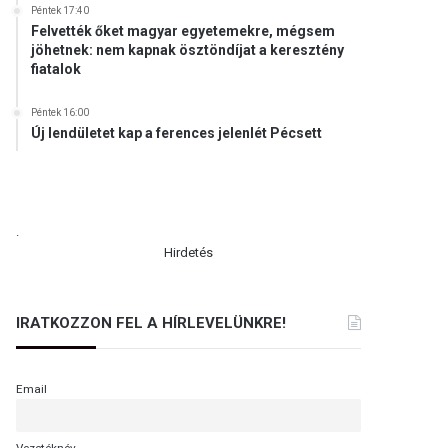
Péntek 17:40
Felvették őket magyar egyetemekre, mégsem
jöhetnek: nem kapnak ösztöndíjat a keresztény
fiatalok
Péntek 16:00
Új lendületet kap a ferences jelenlét Pécsett
.
Hirdetés
IRATKOZZON FEL A HÍRLEVELÜNKRE!
Email