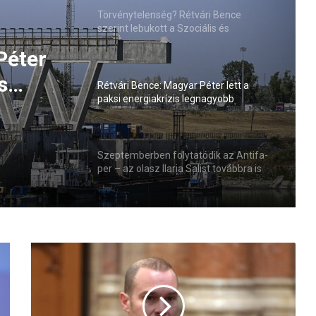
Törvénytelenség? Rétvári Bence
szerint lebukott a Szociális és
Családügyi Minisztérium
Péter
s
Rétvári Bence: Magyar Péter lett a
paksi energiakrízis legnagyobb
sztője
rémhírterjesztője (VIDEÓ)
Szeptemberben folytatódik az Antifa-
per – az olasz Ilaria Salist továbbra is
mentelmi jog védi
H
o
l
l
i