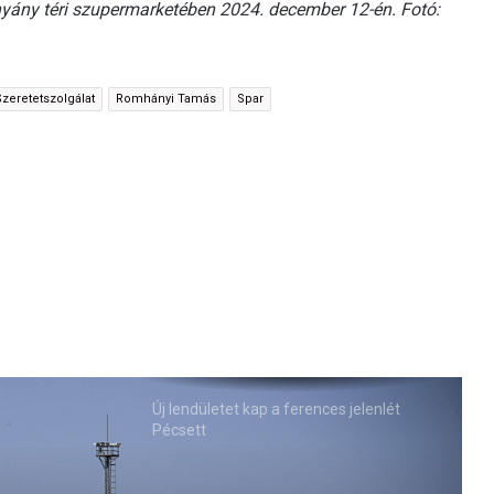
hyány téri szupermarketében 2024. december 12-én. Fotó:
Szeretetszolgálat
Romhányi Tamás
Spar
Új lendületet kap a ferences jelenlét
Pécsett