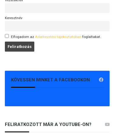
Vezetéknév
Keresztnév
Elfogadom az
Adatkezelési tájékoztatóban
foglaltakat.
KÖVESSEN MINKET A FACEBOOKON
FELIRATKOZOTT MÁR A YOUTUBE-ON?